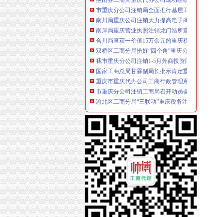
市重庆分公司注销局全面推行基层工商所纪检
南川局重庆公司注销大力提高电子商务巡查效
南岸局重庆营业执照注销龙门浩所查获2424听
合川局查获一价值15万余元的重庆税务注销涉
双桥区工商分局扮好“四个角”重庆公司注销净
我市重庆分公司注销1-5月外商投资同比大幅增
国家工商总局甘霖副局长批示肯定重庆推动媒
重庆市重庆代办公司工商行政管理系统第二片
市重庆分公司注销工商局召开动员会全面启动
渝北区工商分局“三联动”重庆税务注销促进企
城口县工商局“五举措”重庆营业执照注销推进
涪陵区工商分局重庆分公司注销破解养殖业办
全市重庆税务注销工商系统分步实施食品品综
铜梁县工商局认真实践“三进三同”重庆分公司注
市重庆税务注销工商局广告监测数据显示我市部分
忠县工商局重庆分公司注销聘请5名政风行风监
渝北区工商分局重庆分公司注销成功查处新生
万州区工商分局重庆公司注销开展现制现售食
宣教处支部对照承诺认真自查并积谋划下步工
2011年端午节期间消费者申诉举报咨询处理况
全市重庆代办公司1-5月注册商标发展势头良好
第三届重庆市重庆营业执照注销户外公益广告