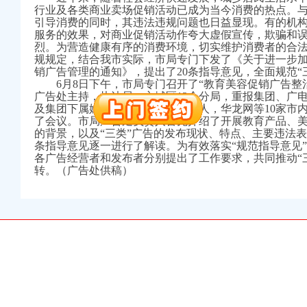
万 （增资）
行业及各类商业卖场促销活动已成为当今消费的热点。
引导消费的同时，其违法违规问题也日益显现。有的机
注册）
服务的效果，对商业促销活动作夸大虚假宣传，欺骗和
烈。为营造健康有序的消费环境，切实维护消费者的合
规规定，结合我市实际，市局专门下发了《关于进一步
口权）
销广告管理的通知》，提出了20条指导意见，全面规范“
进出口权）
6月8日下午，市局专门召开了“教育美容促销广告整
册）
广告处主持，执法局、主城区12个分局，重报集团、广
及集团下属媒体广告经营部门负责人，华龙网等10家市
了会议。市局广告处负责人首先介绍了开展教育产品、
的背景，以及“三类”广告的发布现状、特点、主要违法表
条指导意见逐一进行了解读。为有效落实“规范指导意见
口权)
各广告经营者和发布者分别提出了工作要求，共同推动“
万 （增资）
转。（广告处供稿）
注册）
口权）
进出口权）
册）