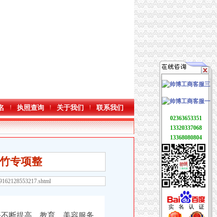
名
执照查询
关于我们
联系我们
02363653351
13320337068
13368080804
竹专项整
69162128553217.shtml
不断提高，教育、美容服务