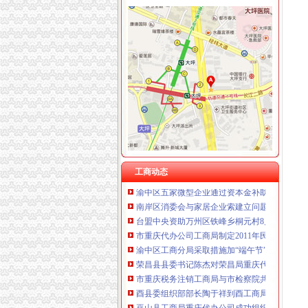
工商动态
我市重庆分公司注销出台在校大创办微型企业
市重庆代办公司局副巡视员高印平率队到南川
长寿局重庆代办公司大力促进非公经济组织创
沙坪坝局重庆分公司注销三举措帮扶中小企业融资
江津局重庆税务注销以四个注重为抓手大力发
垫江局重庆代办公司全面完成微型企业试点发
云局重庆公司注销稳步推进学习型机关建设成
工商动态
渝中区五家微型企业通过资本金补助评审
南岸区消委会与家居企业索建立问题家居先行
台盟中央资助万州区铁峰乡桐元村8户残疾人微
市重庆代办公司工商局制定2011年民主评议政
渝中区工商分局采取措施加“端午节”重庆分公
荣昌县县委书记陈杰对荣昌局重庆代办公司工
市重庆税务注销工商局与市检察院共同研究加
酉县委组织部部长陶于祥到酉工商局重庆公司
巫山县工商局重庆代办公司成功组织农村经纪