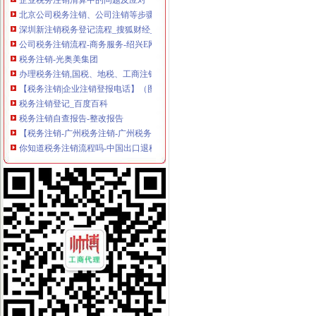
北京公司税务注销、公司注销等步骤-北京58同城
深圳新注销税务登记流程_搜狐财经_搜狐网
公司税务注销流程-商务服务-绍兴E网
税务注销-光奥美集团
办理税务注销,国税、地税、工商注销流程
【税务注销|企业注销登报电话】（图）-供应信息-环球经贸网
税务注销登记_百度百科
税务注销自查报告-整改报告
【税务注销-广州税务注销-广州税务注销公司】税务注销-广州税务注销-
你知道税务注销流程吗-中国出口退税咨询网
办理税务注销指引-东莞58同城
公司税务注销_第1页_时尚家居杂谈_家居_西祠胡同
办理税务注销登记_中国萍乡
如何办理税务注销？税务注销办理流程
《税务注销申请书》十篇专业写作指导
税务注销,税务登记注销报告,税务登记注销清算鉴证报告-
税务注销,税务登记注销报告,税务登记注销清算鉴证报告-
代办北京税务注销税务解流程及材料
文章-湖南省地税税务注销登记
江汉区税务注销哪家服务好
税务注销证明-证明书范本-理财网
四川成都代办税务注销要哪些材料？-百姓生活网