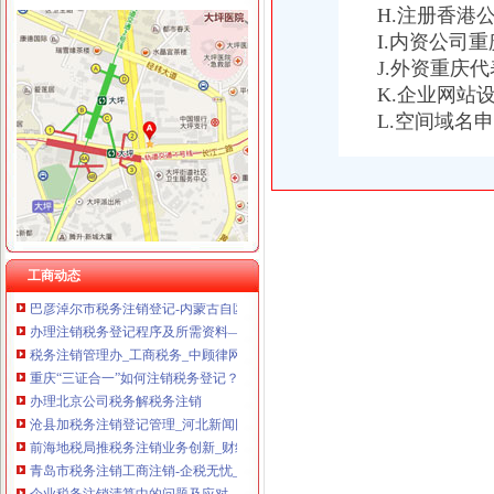
H.注册香港
I.内资公司
J.外资重庆
K.企业网站
税务注销
L.空间域名
【税务注销-广州税务注销-广州税务注销公司】税务注销-广州税务注销-
增值税一般纳税人税务注销注意事项-软银财务咨询
税务变更服务税务注销代理-深圳58同城
南京税务注销所需资料及注销流程-商务服务
《税务注销申请书》100篇第一文库网
税务注销所需时间
2017年税务注销流程-注册公司-淘丁财税
工商动态
巴彦淖尔市税务注销登记-内蒙古自区
办理注销税务登记程序及所需资料—代办税务注销、吊销转注销-久久
税务注销管理办_工商税务_中顾律网
重庆“三证合一”如何注销税务登记？_搜狐财经_搜狐网
办理北京公司税务解税务注销
沧县加税务注销登记管理_河北新闻网
前海地税局推税务注销业务创新_财经_腾讯网
青岛市税务注销工商注销-企税无忧_【公司注册服务】
企业税务注销清算中的问题及应对