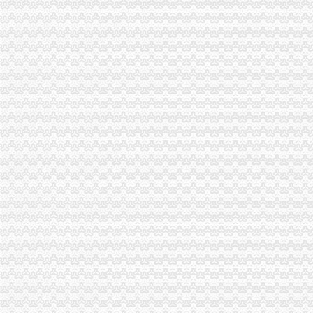
税务注销所需时间
2017年税务注销流程-注册公司-淘丁财税
巴彦淖尔市税务注销登记-内蒙古自区
办理注销税务登记程序及所需资料—代办税务注销、吊销转注销-久久
税务注销管理办_工商税务_中顾律网
重庆“三证合一”如何注销税务登记？_搜狐财经_搜狐网
办理北京公司税务解税务注销
沧县加税务注销登记管理_河北新闻网
前海地税局推税务注销业务创新_财经_腾讯网
青岛市税务注销工商注销-企税无忧_【公司注册服务】
企业税务注销清算中的问题及应对
北京公司税务注销、公司注销等步骤-北京58同城
深圳新注销税务登记流程_搜狐财经_搜狐网
公司税务注销流程-商务服务-绍兴E网
税务注销-光奥美集团
办理税务注销,国税、地税、工商注销流程
【税务注销|企业注销登报电话】（图）-供应信息-环球经贸网
税务注销登记_百度百科
税务注销自查报告-整改报告
【税务注销-广州税务注销-广州税务注销公司】税务注销-广州税务注销-
你知道税务注销流程吗-中国出口退税咨询网