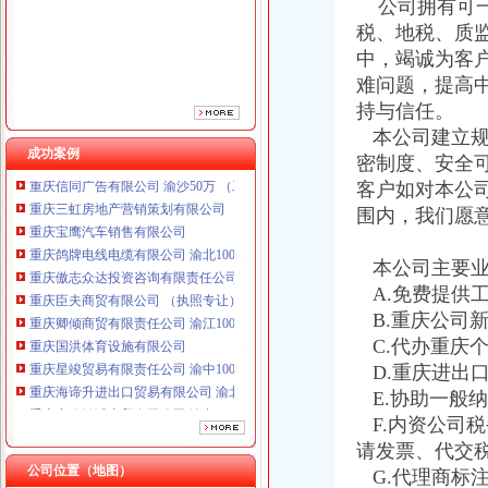
公司拥有可一
重庆傲志众达投资咨询有限责任公司 渝九1000万 （增资）
税、地税、质
重庆臣夫商贸有限公司 （执照专让）
重庆卿倾商贸有限责任公司 渝江100万 （工商注册）
中，竭诚为客
重庆国洪体育设施有限公司
难问题，提高
重庆星竣贸易有限责任公司 渝中100万 （进出口权）
持与信任。
重庆海谛升进出口贸易有限公司 渝北100万 （进出口权）
本公司建立规
重庆奕欣锦诚商贸有限公司 渝九50万 （工商注册）
成功案例
密制度、安全
重庆信同广告有限公司 渝沙50万 （工商注册）
客户如对本公
重庆三虹房地产营销策划有限公司
围内，我们愿
重庆宝鹰汽车销售有限公司
重庆鸽牌电线电缆有限公司 渝北10010万 (进出口权)
重庆傲志众达投资咨询有限责任公司 渝九1000万 （增资）
本公司主要业
重庆臣夫商贸有限公司 （执照专让）
A.免费提供
重庆卿倾商贸有限责任公司 渝江100万 （工商注册）
B.重庆公司
重庆国洪体育设施有限公司
C.代办重庆
重庆星竣贸易有限责任公司 渝中100万 （进出口权）
D.重庆进出
重庆海谛升进出口贸易有限公司 渝北100万 （进出口权）
E.协助一般
重庆奕欣锦诚商贸有限公司 渝九50万 （工商注册）
重庆信同广告有限公司 渝沙50万 （工商注册）
F.内资公司
重庆三虹房地产营销策划有限公司
请发票、代交
重庆宝鹰汽车销售有限公司
公司位置（地图）
G.代理商标