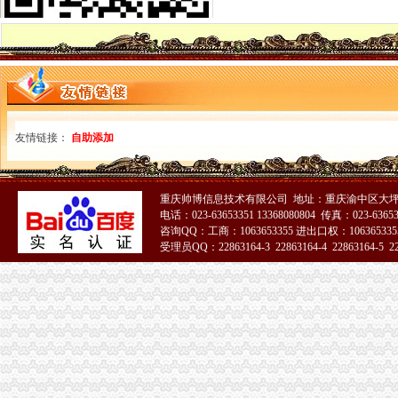
办理北京公司注销、税务注销、税务解-北京58同城
税务注销咨询_四川汽车论坛_XCAR爱卡汽车俱乐部
【代办税务注销执照吊销转注销人户税务解】价格,厂家,图
公司税务注销的时候,工商可以一起注销吗?-知乎
2018税务注销所需资料_财经频道_东方头条
东西湖分公司注销,税务注销流程-爱喇叭网
税务注销定义_第1页_中华会计网_职场_西祠胡同
友情链接：
自助添加
【提供服务税务注销流程-税务注销流程（手续）是什么】价格_厂家_
企业税务注销资料一览
税务注销清税：画一个句号难不难-财会新闻
重庆帅博信息技术有限公司 地址：重庆渝中区大坪莲
分支机构税务注销
电话：023-63653351 13368080804 传真：023-6365
税务注销需要提供那些材料-上海58同城
咨询QQ：工商：1063653355 进出口权：1063653355
东西湖税务注销报告
受理员QQ：22863164-3 22863164-4 22863164-5 228
东城区公司税务注销办理流程,解决工商税务疑难-久久信息网
【税务注销信息】赶集网
税务注销
【税务注销-广州税务注销-广州税务注销公司】税务注销-广州税务注销-
增值税一般纳税人税务注销注意事项-软银财务咨询
税务变更服务税务注销代理-深圳58同城
南京税务注销所需资料及注销流程-商务服务
《税务注销申请书》100篇第一文库网