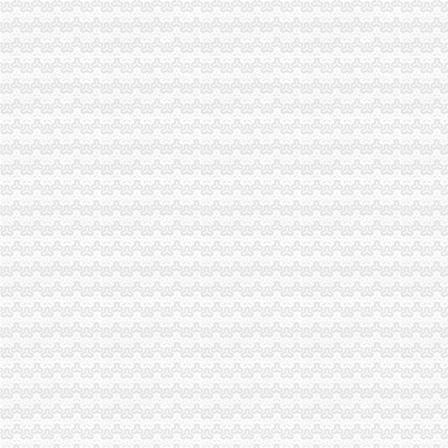
办理税务注销指引-东莞58同城
公司税务注销_第1页_时尚家居杂谈_家居_西祠胡同
办理税务注销登记_中国萍乡
如何办理税务注销？税务注销办理流程
《税务注销申请书》十篇专业写作指导
税务注销,税务登记注销报告,税务登记注销清算鉴证报告-
税务注销,税务登记注销报告,税务登记注销清算鉴证报告-
代办北京税务注销税务解流程及材料
文章-湖南省地税税务注销登记
江汉区税务注销哪家服务好
税务注销证明-证明书范本-理财网
四川成都代办税务注销要哪些材料？-百姓生活网
办理北京公司注销、税务注销、税务解-北京58同城
税务注销咨询_四川汽车论坛_XCAR爱卡汽车俱乐部
【代办税务注销执照吊销转注销人户税务解】价格,厂家,图
公司税务注销的时候,工商可以一起注销吗?-知乎
2018税务注销所需资料_财经频道_东方头条
东西湖分公司注销,税务注销流程-爱喇叭网
税务注销定义_第1页_中华会计网_职场_西祠胡同
【提供服务税务注销流程-税务注销流程（手续）是什么】价格_厂家_
企业税务注销资料一览
税务注销清税：画一个句号难不难-财会新闻