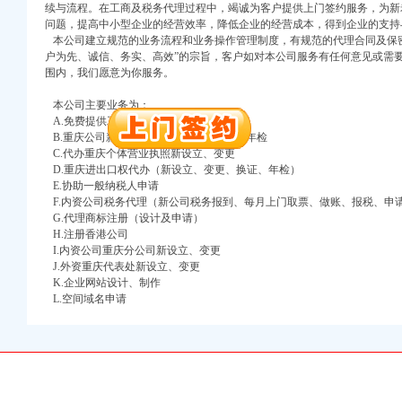
续与流程。在工商及税务代理过程中，竭诚为客户提供上门签约服务，为新
注册）
问题，提高中小型企业的经营效率，降低企业的经营成本，得到企业的支持
本公司建立规范的业务流程和业务操作管理制度，有规范的代理合同及保密
户为先、诚信、务实、高效”的宗旨，客户如对本公司服务有任何意见或需
口权）
围内，我们愿意为你服务。
进出口权）
册）
本公司主要业务为：
A.免费提供工商及税务咨询服务
B.重庆公司新设立、变更、验资、增资、年检
C.代办重庆个体营业执照新设立、变更
D.重庆进出口权代办（新设立、变更、换证、年检）
口权)
E.协助一般纳税人申请
万 （增资）
F.内资公司税务代理（新公司税务报到、每月上门取票、做账、报税、申
G.代理商标注册（设计及申请）
注册）
H.注册香港公司
I.内资公司重庆分公司新设立、变更
口权）
J.外资重庆代表处新设立、变更
K.企业网站设计、制作
进出口权）
L.空间域名申请
册）