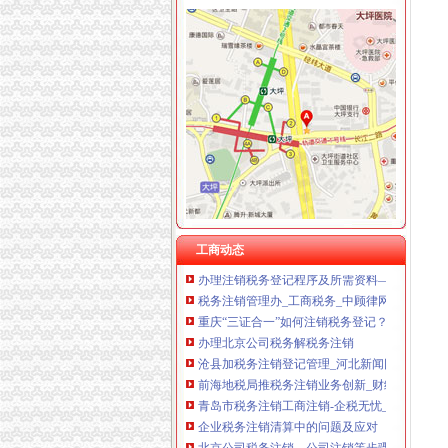
税务注销
工商税务变更、注销-青青岛社区
北京注销公司税务注销的基本流程
税务注销审计（上海金薇）-钱眼产品
南京税务注销所需资料及注销流程-商务服务
《税务注销申请书》100篇第一文库网
税务注销所需时间
2017年税务注销流程-注册公司-淘丁财税
巴彦淖尔市税务注销登记-内蒙古自区
工商动态
办理注销税务登记程序及所需资料—代办税务注
税务注销管理办_工商税务_中顾律网
重庆“三证合一”如何注销税务登记？_搜狐财经
办理北京公司税务解税务注销
沧县加税务注销登记管理_河北新闻网
前海地税局推税务注销业务创新_财经_腾讯网
青岛市税务注销工商注销-企税无忧_【公司注
企业税务注销清算中的问题及应对
北京公司税务注销、公司注销等步骤-北京58同