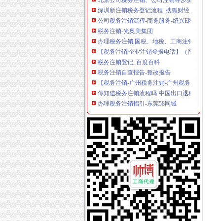
深圳新注销税务登记流程_搜狐财经_搜狐网
公司税务注销流程-商务服务-绍兴E网
税务注销-光奥美集团
办理税务注销,国税、地税、工商注销流程
【税务注销|企业注销登报电话】（图）-供应信
税务注销登记_百度百科
税务注销自查报告-整改报告
【税务注销-广州税务注销-广州税务注销公司】
你知道税务注销流程吗-中国出口退税咨询网
办理税务注销指引-东莞58同城
公司税务注销_第1页_时尚家居杂谈_家居_西祠
办理税务注销登记_中国萍乡
如何办理税务注销？税务注销办理流程
《税务注销申请书》十篇专业写作指导
税务注销,税务登记注销报告,税务登记注销清算
税务注销,税务登记注销报告,税务登记注销清算
代办北京税务注销税务解流程及材料
文章-湖南省地税税务注销登记
江汉区税务注销哪家服务好
税务注销证明-证明书范本-理财网
四川成都代办税务注销要哪些材料？-百姓生活
办理北京公司注销、税务注销、税务解-北京58