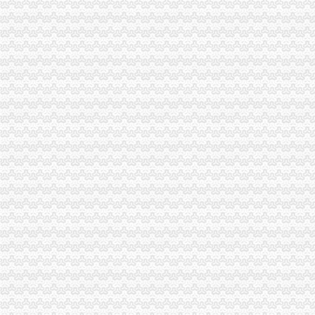
办理税务注销指引-东莞58同城
公司税务注销_第1页_时尚家居杂谈_家居_西祠胡同
办理税务注销登记_中国萍乡
如何办理税务注销？税务注销办理流程
《税务注销申请书》十篇专业写作指导
税务注销,税务登记注销报告,税务登记注销清算鉴证报告-
税务注销,税务登记注销报告,税务登记注销清算鉴证报告-
代办北京税务注销税务解流程及材料
文章-湖南省地税税务注销登记
江汉区税务注销哪家服务好
税务注销证明-证明书范本-理财网
四川成都代办税务注销要哪些材料？-百姓生活网
办理北京公司注销、税务注销、税务解-北京58同城
税务注销咨询_四川汽车论坛_XCAR爱卡汽车俱乐部
【代办税务注销执照吊销转注销人户税务解】价格,厂家,图
公司税务注销的时候,工商可以一起注销吗?-知乎
2018税务注销所需资料_财经频道_东方头条
东西湖分公司注销,税务注销流程-爱喇叭网
税务注销定义_第1页_中华会计网_职场_西祠胡同
【提供服务税务注销流程-税务注销流程（手续）是什么】价格_厂家_
企业税务注销资料一览