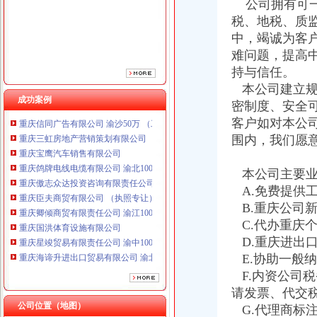
公司拥有可一
重庆傲志众达投资咨询有限责任公司 渝九1000万 （增资）
税、地税、质
重庆臣夫商贸有限公司 （执照专让）
中，竭诚为客
重庆卿倾商贸有限责任公司 渝江100万 （工商注册）
重庆国洪体育设施有限公司
难问题，提高
重庆星竣贸易有限责任公司 渝中100万 （进出口权）
持与信任。
重庆海谛升进出口贸易有限公司 渝北100万 （进出口权）
本公司建立规
重庆奕欣锦诚商贸有限公司 渝九50万 （工商注册）
成功案例
密制度、安全
重庆信同广告有限公司 渝沙50万 （工商注册）
客户如对本公
重庆三虹房地产营销策划有限公司
围内，我们愿
重庆宝鹰汽车销售有限公司
重庆鸽牌电线电缆有限公司 渝北10010万 (进出口权)
重庆傲志众达投资咨询有限责任公司 渝九1000万 （增资）
本公司主要业
重庆臣夫商贸有限公司 （执照专让）
A.免费提供
重庆卿倾商贸有限责任公司 渝江100万 （工商注册）
B.重庆公司
重庆国洪体育设施有限公司
C.代办重庆
重庆星竣贸易有限责任公司 渝中100万 （进出口权）
D.重庆进出
重庆海谛升进出口贸易有限公司 渝北100万 （进出口权）
E.协助一般
重庆奕欣锦诚商贸有限公司 渝九50万 （工商注册）
F.内资公司
重庆信同广告有限公司 渝沙50万 （工商注册）
重庆三虹房地产营销策划有限公司
请发票、代交
公司位置（地图）
重庆宝鹰汽车销售有限公司
G.代理商标