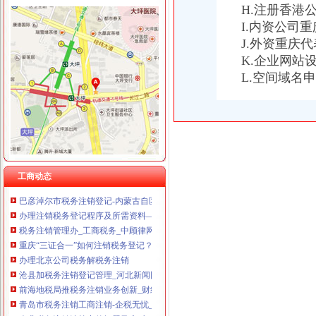
H.注册香港
I.内资公司
J.外资重庆
K.企业网站
税务注销
L.空间域名
工商税务变更、注销-青青岛社区
北京注销公司税务注销的基本流程
税务注销审计（上海金薇）-钱眼产品
南京税务注销所需资料及注销流程-商务服务
《税务注销申请书》100篇第一文库网
税务注销所需时间
2017年税务注销流程-注册公司-淘丁财税
工商动态
巴彦淖尔市税务注销登记-内蒙古自区
办理注销税务登记程序及所需资料—代办税务注销、吊销转注销-久久
税务注销管理办_工商税务_中顾律网
重庆“三证合一”如何注销税务登记？_搜狐财经_搜狐网
办理北京公司税务解税务注销
沧县加税务注销登记管理_河北新闻网
前海地税局推税务注销业务创新_财经_腾讯网
青岛市税务注销工商注销-企税无忧_【公司注册服务】
企业税务注销清算中的问题及应对