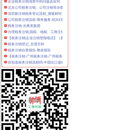
北京公司税务注销、公司注销等步骤-北京58同城
深圳新注销税务登记流程_搜狐财经_搜狐网
公司税务注销流程-商务服务-绍兴E网
税务注销-光奥美集团
办理税务注销,国税、地税、工商注销流程
【税务注销|企业注销登报电话】（图）-供应信息-环球经贸网
税务注销登记_百度百科
税务注销自查报告-整改报告
【税务注销-广州税务注销-广州税务注销公司】税务注销-广州税务注销-
你知道税务注销流程吗-中国出口退税咨询网
办理税务注销指引-东莞58同城
公司税务注销_第1页_时尚家居杂谈_家居_西祠胡同
办理税务注销登记_中国萍乡
如何办理税务注销？税务注销办理流程
《税务注销申请书》十篇专业写作指导
税务注销,税务登记注销报告,税务登记注销清算鉴证报告-
税务注销,税务登记注销报告,税务登记注销清算鉴证报告-
代办北京税务注销税务解流程及材料
文章-湖南省地税税务注销登记
江汉区税务注销哪家服务好
税务注销证明-证明书范本-理财网