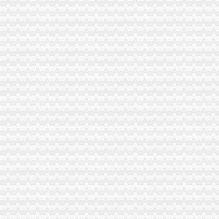
税务注销所需时间
2017年税务注销流程-注册公司-淘丁财税
巴彦淖尔市税务注销登记-内蒙古自区
办理注销税务登记程序及所需资料—代办税务注销、吊销转注销-久久
税务注销管理办_工商税务_中顾律网
重庆“三证合一”如何注销税务登记？_搜狐财经_搜狐网
办理北京公司税务解税务注销
沧县加税务注销登记管理_河北新闻网
前海地税局推税务注销业务创新_财经_腾讯网
青岛市税务注销工商注销-企税无忧_【公司注册服务】
企业税务注销清算中的问题及应对
北京公司税务注销、公司注销等步骤-北京58同城
深圳新注销税务登记流程_搜狐财经_搜狐网
公司税务注销流程-商务服务-绍兴E网
税务注销-光奥美集团
办理税务注销,国税、地税、工商注销流程
【税务注销|企业注销登报电话】（图）-供应信息-环球经贸网
税务注销登记_百度百科
税务注销自查报告-整改报告
【税务注销-广州税务注销-广州税务注销公司】税务注销-广州税务注销-
你知道税务注销流程吗-中国出口退税咨询网