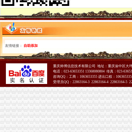
四川成都代办税务注销要哪些材料？-百姓生活网
办理北京公司注销、税务注销、税务解-北京58同城
税务注销咨询_四川汽车论坛_XCAR爱卡汽车俱乐部
【代办税务注销执照吊销转注销人户税务解】价格,厂家,图
公司税务注销的时候,工商可以一起注销吗?-知乎
2018税务注销所需资料_财经频道_东方头条
东西湖分公司注销,税务注销流程-爱喇叭网
税务注销定义_第1页_中华会计网_职场_西祠胡同
友情链接：
自助添加
【提供服务税务注销流程-税务注销流程（手续）是什么】价格_厂家_
企业税务注销资料一览
税务注销清税：画一个句号难不难-财会新闻
重庆帅博信息技术有限公司 地址：重庆渝中区大坪莲
分支机构税务注销
电话：023-63653351 13368080804 传真：023-6365
税务注销需要提供那些材料-上海58同城
咨询QQ：工商：1063653355 进出口权：1063653355
东西湖税务注销报告
受理员QQ：22863164-3 22863164-4 22863164-5 228
东城区公司税务注销办理流程,解决工商税务疑难-久久信息网
【税务注销信息】赶集网
税务注销
工商税务变更、注销-青青岛社区
北京注销公司税务注销的基本流程
税务注销审计（上海金薇）-钱眼产品
南京税务注销所需资料及注销流程-商务服务
《税务注销申请书》100篇第一文库网