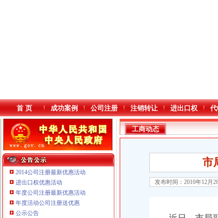
首 页
成功案例
公司注册
注销转让
进出口权
代
工商动态
市
2014公司注册最新优惠活动
发布时间：2010年12月
进出口权优惠活动
年度公司注册最新优惠活动
本站导航
年度活动公司注册送优惠
重庆鸽牌电线电缆有限公司 渝北10010万 (进出口权)
公示公告
重庆傲志众达投资咨询有限责任公司 渝九1000万 （增资）