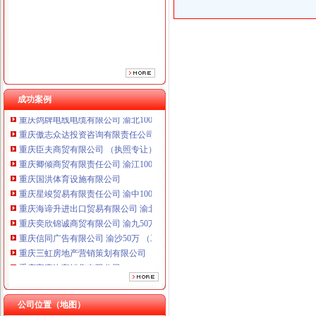
成功案例
重庆鸽牌电线电缆有限公司 渝北10010万 (进出口权)
重庆傲志众达投资咨询有限责任公司 渝九1000万 （增资）
重庆臣夫商贸有限公司 （执照专让）
重庆卿倾商贸有限责任公司 渝江100万 （工商注册）
重庆国洪体育设施有限公司
工商动态
重庆星竣贸易有限责任公司 渝中100万 （进出口权）
忠县人民追加财政配套资金420万元助推微企发展试点工作
重庆海谛升进出口贸易有限公司 渝北100万 （进出口权）
我市重庆分公司注销出台在校大创办微型企业相关办法
重庆奕欣锦诚商贸有限公司 渝九50万 （工商注册）
宣教处精心组织全市重庆营业执照注销工商工作会议宣服务工作
重庆信同广告有限公司 渝沙50万 （工商注册）
渝北局重庆营业执照注销创新三大执法机制积查处大案要案
重庆三虹房地产营销策划有限公司
忠县局重庆税务注销突出四抓做好保密工作
重庆宝鹰汽车销售有限公司
企业处被评为市重庆税务注销集中清理执行积案活动先进集体
重庆鸽牌电线电缆有限公司 渝北10010万 (进出口权)
双桥局四举措落实“红盾护民生”重庆税务注销执法百日攻坚行动
重庆傲志众达投资咨询有限责任公司 渝九1000万 （增资）
忠县局重庆代办公司新立所倾力助推个经济发展见成效
重庆臣夫商贸有限公司 （执照专让）
公司位置（地图）
市重庆代办公司局坚持推进区县局局长述职述廉汇报制度建设