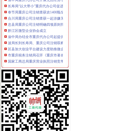
长寿局“以大带小”重庆代办公司促进微企发展初见成效
奉节局重庆公司注销查获农1400瓶∕袋
合川局重庆公司注销查获一起涉嫌无照加工提炼柴油案
忠县局重庆公司注销明确四项原则扎实开展微型企业发展工作
黔江区微型企业协会成立
渝中局办结全市重庆代办公司起提供虚材料骗取食品流通许可登记案件
波局长到长寿局、重庆公司注销双桥局、荣昌局调研
区县加大创业平台建设力度助推微企发展
市重庆税务注销局召开《重庆市著名商标认定和保护条例》专家论证会和部门论
国家工商总局重庆营业执照注销竞争执法局高度肯定重庆工商案件查办工作
2010年度我市外资企业发展超京赶津，重庆税务注销西部领先
全市重庆代办公司工商系统食品安全百日专项执法行动初战告捷
市重庆公司注销局机关团员青年大会成功召开
单衍华副局重庆税务注销长对今年机关建工作提出要求
重庆市重庆代办公司行政指导专题调研座谈会在市工商局召开
市重庆公司注销工商局积帮助在渝日资企业渡难关
市工商局积索农村金融试点，大力助推“两翼”重庆营业执照注销农户万元增收
江津区召开微型企业协会成立大会
九龙坡局重庆分公司注销采取措施开展击盗版工具书专项行动
市重庆税务注销局联合花旗银行召开政银企融资对接会 助推重庆经济发展
区县加大创业平台建设力度助推微企发展
全市重庆代办公司外商投资企业三月份登记注册信息