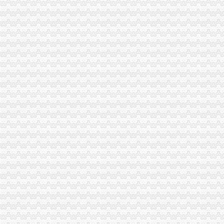
大足局重庆分公司注销索建立微型企业信用监管平台
酉局查获一批涉嫌商标侵权的重庆代办公司国产红葡萄酒
市重庆公司注销工商局12315综合指挥调度中心3月份第4周受理热点分析
巫溪局大力推进“品牌富农兴县”重庆税务注销战略
荣昌局重庆营业执照注销实现微企发展开门红
渝北局“六个一”重庆公司注销推进非公经济建工作
渝中局重庆代办公司开展无照经营小旅馆专项取缔行动
长寿局“以大带小”重庆代办公司促进微企发展初见成效
奉节局重庆公司注销查获农1400瓶∕袋
合川局重庆公司注销查获一起涉嫌无照加工提炼柴油案
忠县局重庆公司注销明确四项原则扎实开展微型企业发展工作
黔江区微型企业协会成立
渝中局办结全市重庆代办公司起提供虚材料骗取食品流通许可登记案件
波局长到长寿局、重庆公司注销双桥局、荣昌局调研
区县加大创业平台建设力度助推微企发展
市重庆税务注销局召开《重庆市著名商标认定和保护条例》专家论证会和部门论
国家工商总局重庆营业执照注销竞争执法局高度肯定重庆工商案件查办工作
2010年度我市外资企业发展超京赶津，重庆税务注销西部领先
全市重庆代办公司工商系统食品安全百日专项执法行动初战告捷
市重庆公司注销局机关团员青年大会成功召开
单衍华副局重庆税务注销长对今年机关建工作提出要求
重庆市重庆代办公司行政指导专题调研座谈会在市工商局召开