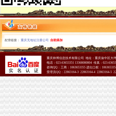
市重庆代办公司局突出六大重点力推进全市非公经济组织建工作
市直机关“人民好公仆”重庆税务注销教育实践活动推进会在市局召开
消委会圆满协调解决21位消费者的重庆营业执照注销群体投诉
奉节县微型企业协会成立
酉局重庆公司注销三措并举加房地产广告管理
长寿局重庆税务注销查获进口葡萄酒700余瓶
武隆局力推进“双”重庆公司注销工作初显成效
友情链接：
重庆无地址注册公司
自助添加
涪陵、重庆分公司注销璧山等六区县召开微型企业协会成立大会并开展工作
巫山县微型企业协会正式成立
万州区铁峰乡桐元村成立两个微企支部
重庆帅博信息技术有限公司 地址：重庆渝中区大坪莲
执法局重庆公司注销叫停苹果搭售行为维护消费者权益
电话：023-63653351 13368080804 传真：023-6365
市重庆税务注销消委会携手15家消费维权单位发布维权观点
咨询QQ：工商：1063653355 进出口权：1063653355
市重庆营业执照注销局采取七项措施推进微型企业创业培训工作
受理员QQ：22863164-3 22863164-4 22863164-5 228
开县局重庆分公司注销查处一起仿冒知名商品有名称案
双桥局重庆分公司注销借微企东风全力助推地方小康建设
执法局联手市网监总队查获一起利用“钓鱼”重庆分公司注销网站销售侵商标专用
执法局重庆营业执照注销深入推进建筑钢材专项整
波局重庆公司注销长到涪陵局调研
工商动态
忠县人民追加财政配套资金420万元助推微企发展试点工作
我市重庆分公司注销出台在校大创办微型企业相关办法