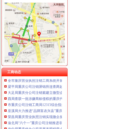
重庆卿倾商贸有限责任公司 渝江100万 （工商注册）
市重庆分公司注销局12315综合指挥调度中心5月份第2周受理热点分析
重庆国洪体育设施有限公司
市工商局“送教上门”重庆营业执照注销培训会在铜梁成功举行
重庆星竣贸易有限责任公司 渝中100万 （进出口权）
市重庆代办公司工商局制定2011年民主评议政风行风工作实施方案
重庆海谛升进出口贸易有限公司 渝北100万 （进出口权）
渝中区工商分局重庆公司注销狠抓拍卖监管
重庆奕欣锦诚商贸有限公司 渝九50万 （工商注册）
酉县委组织部部长陶于祥到酉工商局重庆公司注销调研非公建工作
重庆信同广告有限公司 渝沙50万 （工商注册）
市重庆分公司注销局全面推行基层工商所纪检监察员制度
重庆三虹房地产营销策划有限公司
市重庆公司注销局部署七项活动纪念建90周年
重庆宝鹰汽车销售有限公司
南川局重庆公司注销大力提高电子商务巡查效率
渝北局行政约谈沃尔玛超市重庆公司注销指出五点问题
西南五省（区、重庆税务注销市）工商部门签订垄断与不正当竞争执法区域合作
全市重庆分公司注销工商系统加对问题锦湖轮胎退市监管工作
永川局迅速行动开展“双汇”重庆分公司注销肉制品质量监测
工商动态
全市重庆营业执照注销工商系统开展葡萄酒专项整效果明显
梁平局重庆公司注销屏锦所连查两起经销不合格钢材案
大足局重庆分公司注销索建立微型企业信用监管平台
酉局查获一批涉嫌商标侵权的重庆代办公司国产红葡萄酒
市重庆公司注销工商局12315综合指挥调度中心3月份第4周受理热点分析
巫溪局大力推进“品牌富农兴县”重庆税务注销战略
荣昌局重庆营业执照注销实现微企发展开门红
渝北局“六个一”重庆公司注销推进非公经济建工作
渝中局重庆代办公司开展无照经营小旅馆专项取缔行动