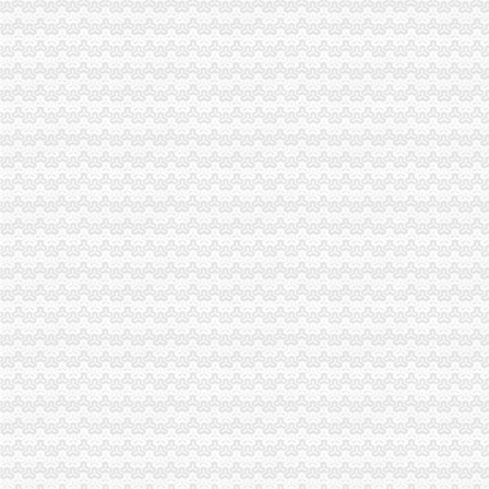
市重庆公司注销工商局积帮助在渝日资企业渡难关
市工商局积索农村金融试点，大力助推“两翼”重庆营业执照注销农户万元增收
江津区召开微型企业协会成立大会
九龙坡局重庆分公司注销采取措施开展击盗版工具书专项行动
市重庆税务注销局联合花旗银行召开政银企融资对接会 助推重庆经济发展
区县加大创业平台建设力度助推微企发展
全市重庆代办公司外商投资企业三月份登记注册信息
市重庆代办公司局突出六大重点力推进全市非公经济组织建工作
市直机关“人民好公仆”重庆税务注销教育实践活动推进会在市局召开
消委会圆满协调解决21位消费者的重庆营业执照注销群体投诉
奉节县微型企业协会成立
酉局重庆公司注销三措并举加房地产广告管理
长寿局重庆税务注销查获进口葡萄酒700余瓶
武隆局力推进“双”重庆公司注销工作初显成效
涪陵、重庆分公司注销璧山等六区县召开微型企业协会成立大会并开展工作
巫山县微型企业协会正式成立
万州区铁峰乡桐元村成立两个微企支部
执法局重庆公司注销叫停苹果搭售行为维护消费者权益
市重庆税务注销消委会携手15家消费维权单位发布维权观点
市重庆营业执照注销局采取七项措施推进微型企业创业培训工作
开县局重庆分公司注销查处一起仿冒知名商品有名称案