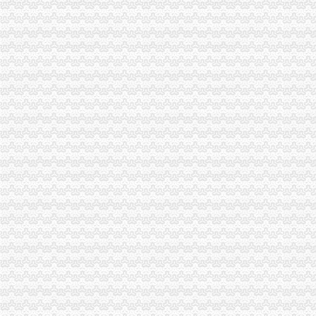
宣教处精心组织全市重庆营业执照注销工商工作会议宣服务工作
渝北局重庆营业执照注销创新三大执法机制积查处大案要案
忠县局重庆税务注销突出四抓做好保密工作
企业处被评为市重庆税务注销集中清理执行积案活动先进集体
双桥局四举措落实“红盾护民生”重庆税务注销执法百日攻坚行动
忠县局重庆代办公司新立所倾力助推个经济发展见成效
市重庆代办公司局坚持推进区县局局长述职述廉汇报制度建设
市重庆分公司注销局12315综合指挥调度中心5月份第2周受理热点分析
市工商局“送教上门”重庆营业执照注销培训会在铜梁成功举行
市重庆代办公司工商局制定2011年民主评议政风行风工作实施方案
渝中区工商分局重庆公司注销狠抓拍卖监管
酉县委组织部部长陶于祥到酉工商局重庆公司注销调研非公建工作
市重庆分公司注销局全面推行基层工商所纪检监察员制度
市重庆公司注销局部署七项活动纪念建90周年
南川局重庆公司注销大力提高电子商务巡查效率
渝北局行政约谈沃尔玛超市重庆公司注销指出五点问题
西南五省（区、重庆税务注销市）工商部门签订垄断与不正当竞争执法区域合作
全市重庆分公司注销工商系统加对问题锦湖轮胎退市监管工作
永川局迅速行动开展“双汇”重庆分公司注销肉制品质量监测
全市重庆营业执照注销工商系统开展葡萄酒专项整效果明显
梁平局重庆公司注销屏锦所连查两起经销不合格钢材案