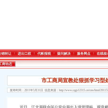
注销转让
进出口权
代帐报税
疑问解决
服务网点
在线核
工商动态
市工商局宣教处狠抓学习型
发布时间：2011年5月31日 信息来源：
http://www.cqgs12315.cn/cms/html/2011
口权)
万 （增资）
近日，江北局联合区公安分局出入境管理科、观音桥