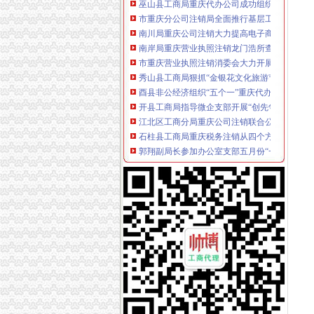
市重庆分公司注销局全面推行基层工商所纪检
南川局重庆公司注销大力提高电子商务巡查效
南岸局重庆营业执照注销龙门浩所查获2424听
市重庆营业执照注销消委会大力开展食品安全
秀山县工商局狠抓“金银花文化旅游节”重庆公
酉县非公经济组织“五个一”重庆代办公司隆重
开县工商局指导微企支部开展“创先争优”重庆
江北区工商分局重庆公司注销联合公安突检涉
石柱县工商局重庆税务注销从四个方面着手开
郭翔副局长参加办公室支部五月份“一讲二评三
市工商局纪念建90周年“红旗·红盾·红歌”重庆
市重庆税务注销工商局在抓好次级河流水环境
高新区工商分局组织非公经济代表开展“我身边的
万盛区工商分局举办城区菜市场“两站”重庆公
黔江区委书记杨宏伟对黔江区微型企业发展工
云县工商局重庆分公司注销开展高温季节烟花
双桥区工商分局扮好“四个角”重庆公司注销净
我市重庆分公司注销1-5月外商投资同比大幅增
国家工商总局甘霖副局长批示肯定重庆推动媒
重庆市重庆代办公司工商行政管理系统第二片
市重庆分公司注销工商局召开动员会全面启动