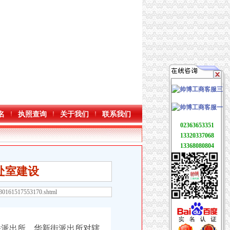
名
执照查询
关于我们
联系我们
02363653351
13320337068
13368080804
处室建设
530161517553170.shtml
派出所、华新街派出所对辖