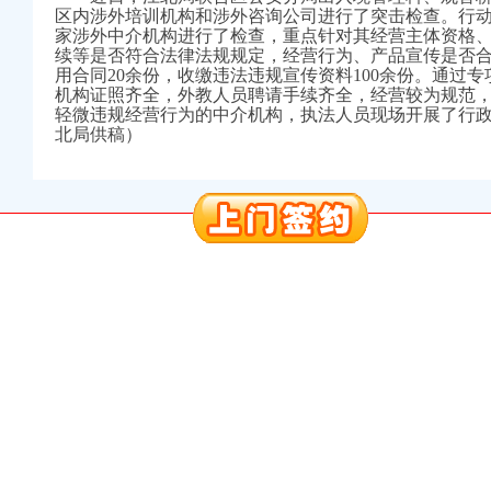
区内涉外培训机构和涉外咨询公司进行了突击检查。行动
注册）
家涉外中介机构进行了检查，重点针对其经营主体资格
续等是否符合法律法规规定，经营行为、产品宣传是否
用合同20余份，收缴违法违规宣传资料100余份。通过
口权）
机构证照齐全，外教人员聘请手续齐全，经营较为规范
进出口权）
轻微违规经营行为的中介机构，执法人员现场开展了行
册）
北局供稿）
口权)
万 （增资）
注册）
口权）
进出口权）
册）