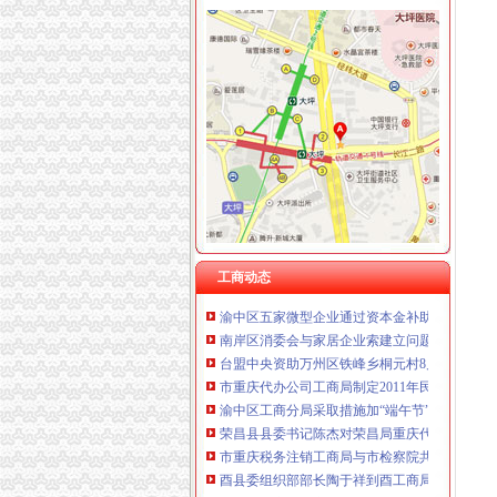
工商动态
我市重庆分公司注销出台在校大创办微型企业
渝北局行政约谈沃尔玛超市重庆公司注销指出
市重庆代办公司局副巡视员高印平率队到南川
长寿局重庆代办公司大力促进非公经济组织创
沙坪坝局重庆分公司注销三举措帮扶中小企业融资
江津局重庆税务注销以四个注重为抓手大力发
垫江局重庆代办公司全面完成微型企业试点发
云局重庆公司注销稳步推进学习型机关建设成
工商动态
渝中区五家微型企业通过资本金补助评审
南岸区消委会与家居企业索建立问题家居先行
台盟中央资助万州区铁峰乡桐元村8户残疾人微
市重庆代办公司工商局制定2011年民主评议政
渝中区工商分局采取措施加“端午节”重庆分公
荣昌县县委书记陈杰对荣昌局重庆代办公司工
市重庆税务注销工商局与市检察院共同研究加
酉县委组织部部长陶于祥到酉工商局重庆公司
巫山县工商局重庆代办公司成功组织农村经纪