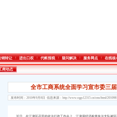
注销转让
进出口权
代帐报税
疑问解决
服务网点
在线核
工商动态
全市工商系统全面学习宣市委三届
发布时间：2010年9月8日 信息来源：
http://www.cqgs12315.cn/cms/html/20109
口权)
万 （增资）
近日，在江津区召开的依法行政工作会上，江津局经济检查执法支队被区