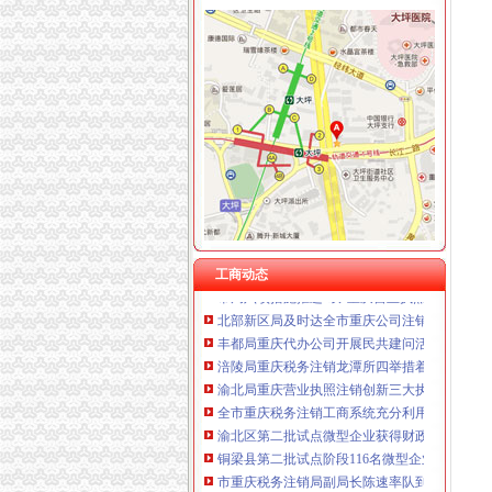
工商动态
我市重庆分公司注销出台在校大创办微型企业
市重庆代办公司局副巡视员高印平率队到南川
江津局重庆税务注销以四个注重为抓手大力发
巫溪局大力推进“品牌富农兴县”重庆税务注销
秀山局重庆税务注销开展废旧收购行业专项整
渝北局在网络购物领域查获56万元的重庆公司
拓展工商职能 落实“五个更加”重庆公司注销 
工商动态
市局六项措施推进“双”重庆营业执照注销行动
北部新区局及时达全市重庆公司注销工商行政
丰都局重庆代办公司开展民共建问活动
涪陵局重庆税务注销龙潭所四举措着力破解农
渝北局重庆营业执照注销创新三大执法机制积
全市重庆税务注销工商系统充分利用动产押职
渝北区第二批试点微型企业获得财政补助资金27
铜梁县第二批试点阶段116名微型企业创业人员
市重庆税务注销局副局长陈速率队到彭水局开
南岸局重庆代办公司改革创新监管方式促进监