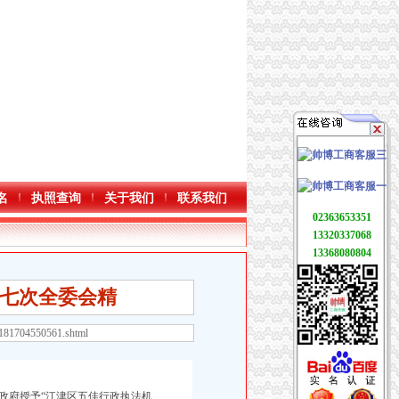
名
执照查询
关于我们
联系我们
02363653351
13320337068
13368080804
七次全委会精
8181704550561.shtml
政府授予“江津区五佳行政执法机