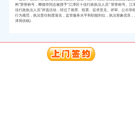
构”荣誉称号，卿德华同志被授予“江津区十佳行政执法人员” 荣誉称号。江津
佳行政执法人员”评选活动，经过了推荐、投票、征求意见、评审、公示等
注册）
行为规范，执法责任制度落实，监管服务水平和职能到位，执法形象优良，
津局供稿)
口权）
进出口权）
册）
口权)
万 （增资）
注册）
口权）
进出口权）
册）