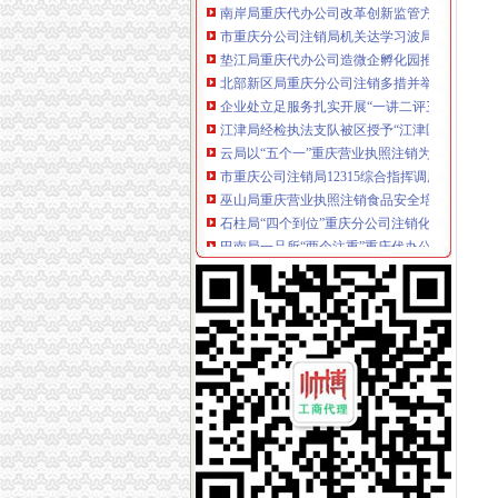
市重庆分公司注销局机关达学习波局长在创先
垫江局重庆代办公司造微企孵化园推进微型企
北部新区局重庆分公司注销多措并举加亚运会
企业处立足服务扎实开展“一讲二评三公示”重
江津局经检执法支队被区授予“江津区五佳行政
云局以“五个一”重庆营业执照注销为抓手提高
市重庆公司注销局12315综合指挥调度中心9月
巫山局重庆营业执照注销食品安全培训工作呈
石柱局“四个到位”重庆分公司注销化校园周边
巴南局一品所“两个注重”重庆代办公司扶持微
铜梁局重庆公司注销部署全县安全大检查确保
黔江区次微型企业创业评审会成功召开
江津局以创先争优活动促进“双提升”重庆营业
巴南局召开“三会”重庆分公司注销助推微型企
永川局重庆营业执照注销四项举措加两节食品
城口局及时达贯彻全市重庆税务注销微型企业
合川区常务副区长陈刚充分肯定该局重庆公司
彭水局重庆分公司注销建立六项制度积促进创
各区县委组织部长观摩市局机关“一讲二评三公
市局机关携手安利公司为铁锋乡小学建“光操场
双桥局五项措施贯彻全市重庆营业执照注销微