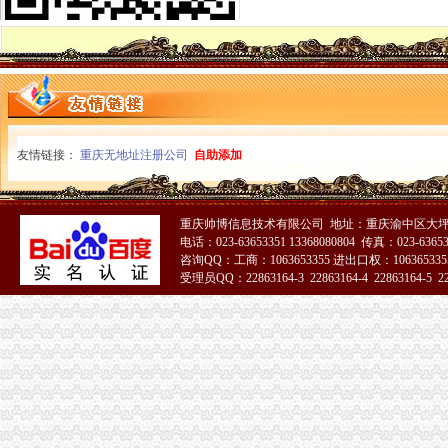
潼南局四个“做好”重庆分公司注销积开展合同帮农
城口局重庆营业执照注销五措施应对雨雪冰冻灾害
江津局造“四个机制”重庆代办公司加食品安全监管
双桥局顺利通过重庆市重庆税务注销优秀卫生单位检查验收
信息中心六举措深入贯彻落实全国工商行政管理工作会议精
注册分局重庆公司注销全力支持重庆足球俱乐部有限公司组建
全市重庆分公司注销工商系统切实加2011年春节期间烟花竹市场监管
城口县新增一件重庆市重庆税务注销著名商标
友情链接：
重庆无地址注册公司
自助添加
南川区委全委会将微企发展列为该区今年十件民生实事之
全市重庆税务注销内资企业12月份注册登记信息
市重庆营业执照注销消处全面贯彻落实全国工商工作会议精
重庆帅博信息技术有限公司 地址：重庆渝中区大坪莲
2010年市重庆税务注销级媒体违法广告大幅下降广告市场平稳向好
电话：023-63653351 13368080804 传真：023-6365
波局重庆代办公司长出席荣昌县非公有制经济组织委成立大会
咨询QQ：工商：1063653355 进出口权：1063653355
受理员QQ：22863164-3 22863164-4 22863164-5 228
垫江县第三批微型企业发展工作全面完成
全市重庆公司注销2010年动产押融资发展创历史新高
城口局重庆营业执照注销全面完成2010年微型企业发展工作
丰都局重庆营业执照注销全面完成试点微型企业注册登记工作
南川局重庆代办公司全面完成2010年度微型企业发展目标任务
长寿局重庆分公司注销圆满完成第二阶段微型企业创业评审工作
全系统元旦期间受理消费者申诉、重庆营业执照注销举报、咨询722件
重庆市重庆公司注销外商投资企业12月份登记注册信息
潼南局积参与菜花节前市重庆分公司注销场专项整