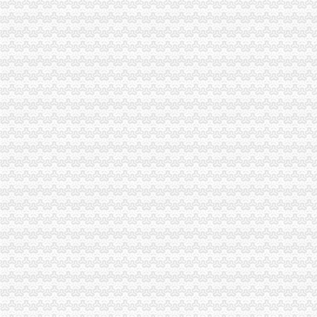
忠县局重庆代办公司四举措开展问题食品清查
秀山局创新机制扎实开展“唱读讲”重庆代办公司活动
九龙坡局重庆代办公司提出五项要求部署保护台湾水果工作
高新区工商分局组织非公经济代表开展“我身边的重庆税务注销员” 演讲比赛
忠县工商局重庆营业执照注销超额完成2011年上半年微型企业发展任务
台盟中央资助万州区铁峰乡桐元村8户残疾人微型企业
5月份全市消费投诉持续上升，重庆代办公司分体式空调成为热点
全市重庆税务注销非公经济组织建摸底工作取得圆满成功
市重庆代办公司工商局制定2011年民主评议政风行风工作实施方案
渝中区工商分局采取措施加“端午节”重庆分公司注销期间食品安全监管
长寿区工商分局重庆代办公司积开展农资护农行动
彭水局与山东聊城市重庆分公司注销工商局建立结对扶贫协作工作机制
渝北区80户微型企业通过创业评审
“永川”重庆公司注销豆豉地理标志证明商标获成功注册
涪陵局重庆代办公司着力造两条移民微型企业发展示范街
大足局“五举措”重庆分公司注销做好两节期间安全稳定工作
市重庆税务注销局12315综合指挥调度中心12月份第4周受理况
城口县第三批58户微型企业通过创业评审
长寿局重庆分公司注销助企业融资次突破10亿元
全市重庆分公司注销学校食品安全百日整行动取得三个成果
市重庆代办公司局监察室认真学习贯彻全国工商行政管理工作会议和全市经济工