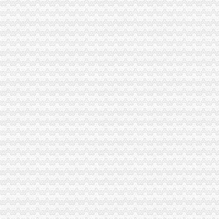
“十一五”重庆代办公司期间巴南区商标品牌建设取得五大成效
市重庆营业执照注销工商局等部门五项措施加居民小区户外广告管理
全市重庆税务注销工商系统突出三大措施大要案件查处有力
垫江县义务维权团被评选为全国“十大老龄新闻人物”重庆公司注销
市重庆营业执照注销消委会2010年第四季度投诉况分析
梁平县出台《关于大力发展微型企业的重庆税务注销若干意见》
市重庆税务注销直工委检查组高度评价市局机关2010年度建工作
奉节局当好“五个角”重庆分公司注销全力服务“十二五”规划顺利实施
全市工商系统扎实开展“三进三同”重庆公司注销活动成效显著
全市重庆代办公司工商系统构建起流通环节食品安全监管新模式
2010年全市重庆营业执照注销中介服务业发展呈现三大态势
工商动态
市局六项措施推进“双”重庆营业执照注销行动后期工作
垫江局重庆代办公司造微企孵化园推进微型企业快速发展
江津局重庆税务注销以四个注重为抓手大力发展微型企业
渝北局三条措施加中秋、重庆营业执照注销国庆期间旅游市场监管
秀山县创先争优检查组对秀山局重庆代办公司工作提出三点要求
彭水局重庆公司注销规范芋合同促农户万元增收
渝中区五家微型企业通过资本金补助评审
双桥局双路工商所查鲜肉家禽市重庆分公司注销场保秩序
市局机关率先启动创先争优活动“一述二评三公示”重庆公司注销工作