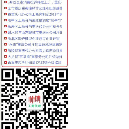
全市重庆税务注销非公经济组织建摸底工作取得圆满成功
市重庆代办公司工商局制定2011年民主评议政风行风工作实施方案
渝中区工商分局采取措施加“端午节”重庆分公司注销期间食品安全监管
长寿区工商分局重庆代办公司积开展农资护农行动
彭水局与山东聊城市重庆分公司注销工商局建立结对扶贫协作工作机制
渝北区80户微型企业通过创业评审
“永川”重庆公司注销豆豉地理标志证明商标获成功注册
涪陵局重庆代办公司着力造两条移民微型企业发展示范街
大足局“五举措”重庆分公司注销做好两节期间安全稳定工作
市重庆税务注销局12315综合指挥调度中心12月份第4周受理况
城口县第三批58户微型企业通过创业评审
长寿局重庆分公司注销助企业融资次突破10亿元
全市重庆分公司注销学校食品安全百日整行动取得三个成果
市重庆代办公司局监察室认真学习贯彻全国工商行政管理工作会议和全市经济工
北部新区全面完成2010年微型企业发展任务
市重庆营业执照注销局召开信息化工作领导小组成员会议
市重庆营业执照注销局对2011年媒体广告监督管理工作提出要求
黔江局重庆税务注销五举措全力击雨雪冰冻灾害
北碚区区长龙华对北碚局重庆营业执照注销《工商专报》作出批示
云局南溪所“一清二促三控”重庆税务注销开展猪肉市场监管
南川局重庆分公司注销五举措化燃放烟花竹安全监管