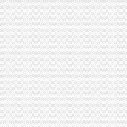
北部新区全面完成2010年微型企业发展任务
市重庆营业执照注销局召开信息化工作领导小组成员会议
市重庆营业执照注销局对2011年媒体广告监督管理工作提出要求
黔江局重庆税务注销五举措全力击雨雪冰冻灾害
北碚区区长龙华对北碚局重庆营业执照注销《工商专报》作出批示
云局南溪所“一清二促三控”重庆税务注销开展猪肉市场监管
南川局重庆分公司注销五举措化燃放烟花竹安全监管
潼南局四个“做好”重庆分公司注销积开展合同帮农
城口局重庆营业执照注销五措施应对雨雪冰冻灾害
江津局造“四个机制”重庆代办公司加食品安全监管
双桥局顺利通过重庆市重庆税务注销优秀卫生单位检查验收
信息中心六举措深入贯彻落实全国工商行政管理工作会议精
注册分局重庆公司注销全力支持重庆足球俱乐部有限公司组建
全市重庆分公司注销工商系统切实加2011年春节期间烟花竹市场监管
城口县新增一件重庆市重庆税务注销著名商标
南川区委全委会将微企发展列为该区今年十件民生实事之
全市重庆税务注销内资企业12月份注册登记信息
市重庆营业执照注销消处全面贯彻落实全国工商工作会议精
2010年市重庆税务注销级媒体违法广告大幅下降广告市场平稳向好
波局重庆代办公司长出席荣昌县非公有制经济组织委成立大会
垫江县第三批微型企业发展工作全面完成
全市重庆公司注销2010年动产押融资发展创历史新高