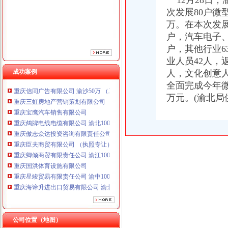
12月28日
重庆傲志众达投资咨询有限责任公司 渝九1000万 （增资）
次发展80户微
重庆臣夫商贸有限公司 （执照专让）
万。在本次发展
重庆卿倾商贸有限责任公司 渝江100万 （工商注册）
户，汽车电子
重庆国洪体育设施有限公司
户，其他行业6
重庆星竣贸易有限责任公司 渝中100万 （进出口权）
业人员42人，
重庆海谛升进出口贸易有限公司 渝北100万 （进出口权）
成功案例
重庆奕欣锦诚商贸有限公司 渝九50万 （工商注册）
人，文化创意人
重庆信同广告有限公司 渝沙50万 （工商注册）
全面完成今年微
重庆三虹房地产营销策划有限公司
万元。(渝北局
重庆宝鹰汽车销售有限公司
重庆鸽牌电线电缆有限公司 渝北10010万 (进出口权)
重庆傲志众达投资咨询有限责任公司 渝九1000万 （增资）
重庆臣夫商贸有限公司 （执照专让）
重庆卿倾商贸有限责任公司 渝江100万 （工商注册）
重庆国洪体育设施有限公司
重庆星竣贸易有限责任公司 渝中100万 （进出口权）
重庆海谛升进出口贸易有限公司 渝北100万 （进出口权）
重庆奕欣锦诚商贸有限公司 渝九50万 （工商注册）
重庆信同广告有限公司 渝沙50万 （工商注册）
重庆三虹房地产营销策划有限公司
公司位置（地图）
重庆宝鹰汽车销售有限公司