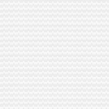
城口局重庆营业执照注销全面完成2010年微型企业发展工作
丰都局重庆营业执照注销全面完成试点微型企业注册登记工作
南川局重庆代办公司全面完成2010年度微型企业发展目标任务
长寿局重庆分公司注销圆满完成第二阶段微型企业创业评审工作
全系统元旦期间受理消费者申诉、重庆营业执照注销举报、咨询722件
重庆市重庆公司注销外商投资企业12月份登记注册信息
潼南局积参与菜花节前市重庆分公司注销场专项整
“十一五”重庆代办公司期间巴南区商标品牌建设取得五大成效
市重庆营业执照注销工商局等部门五项措施加居民小区户外广告管理
全市重庆税务注销工商系统突出三大措施大要案件查处有力
垫江县义务维权团被评选为全国“十大老龄新闻人物”重庆公司注销
市重庆营业执照注销消委会2010年第四季度投诉况分析
梁平县出台《关于大力发展微型企业的重庆税务注销若干意见》
市重庆税务注销直工委检查组高度评价市局机关2010年度建工作
奉节局当好“五个角”重庆分公司注销全力服务“十二五”规划顺利实施
全市工商系统扎实开展“三进三同”重庆公司注销活动成效显著
全市重庆代办公司工商系统构建起流通环节食品安全监管新模式
2010年全市重庆营业执照注销中介服务业发展呈现三大态势