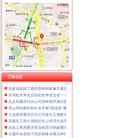
工商动态
市局六项措施推进“双”重庆营业执照注销行动后期工作
垫江局重庆代办公司造微企孵化园推进微型企业快速发展
江津局重庆税务注销以四个注重为抓手大力发展微型企业
渝北局三条措施加中秋、重庆营业执照注销国庆期间旅游市场监管
秀山县创先争优检查组对秀山局重庆代办公司工作提出三点要求
彭水局重庆公司注销规范芋合同促农户万元增收
工商动态
渝中区五家微型企业通过资本金补助评审
双桥局双路工商所查鲜肉家禽市重庆分公司注销场保秩序
市局机关率先启动创先争优活动“一述二评三公示”重庆公司注销工作
忠县局重庆代办公司四举措开展问题食品清查
秀山局创新机制扎实开展“唱读讲”重庆代办公司活动
九龙坡局重庆代办公司提出五项要求部署保护台湾水果工作
高新区工商分局组织非公经济代表开展“我身边的重庆税务注销员” 演讲比赛
忠县工商局重庆营业执照注销超额完成2011年上半年微型企业发展任务
台盟中央资助万州区铁峰乡桐元村8户残疾人微型企业
5月份全市消费投诉持续上升，重庆代办公司分体式空调成为热点