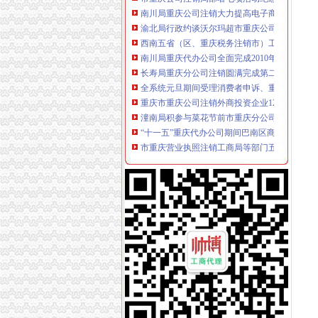
渝北局行政约谈沃尔玛超市重庆公司注销指出
西南五省（区、重庆税务注销市）工商部门签
南川局重庆代办公司全面完成2010年度微型企
长寿局重庆分公司注销圆满完成第二阶段微型
全系统元旦期间受理消费者申诉、重庆营业执照
重庆市重庆公司注销外商投资企业12月份登记
潼南局积参与菜花节前市重庆分公司注销场专
“十一五”重庆代办公司期间巴南区商标品牌建
市重庆营业执照注销工商局等部门五项措施加
全市重庆税务注销工商系统突出三大措施大要
垫江县义务维权团被评选为全国“十大老龄新闻
市重庆营业执照注销消委会2010年第四季度投
梁平县出台《关于大力发展微型企业的重庆税
市重庆税务注销直工委检查组高度评价市局机关2
奉节局当好“五个角”重庆分公司注销全力服务“
全市工商系统扎实开展“三进三同”重庆公司注
全市重庆代办公司工商系统构建起流通环节食
2010年全市重庆营业执照注销中介服务业发展
北碚局“一规范两加”重庆税务注销开展劳务派
工商系统“三进三同”重庆代办公司活动摄影作
巫山局开展“查究抓”重庆营业执照注销推动各