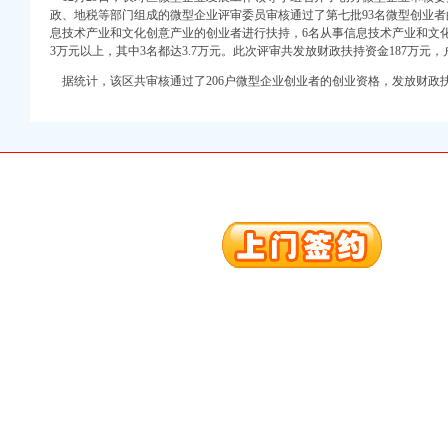
政、地税等部门组成的微型企业评审委员审核通过了第七批93名微型创业
注册）
息技术产业和文化创意产业的创业者进行扶持，6名从事信息技术产业和文
3万元以上，其中3名都达3.7万元。此次评审共发放财政扶持资金187万元，
口权）
据统计，该区共审核通过了206户微型企业创业者的创业资格，发放财政扶持
进出口权）
册）
口权)
万 （增资）
注册）
口权）
进出口权）
册）