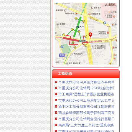
工商动态
忠县人民追加财政配套资金420万元助推微企发
我市重庆分公司注销出台在校大创办微型企业
宣教处精心组织全市重庆营业执照注销工商工
渝北局重庆营业执照注销创新三大执法机制积
忠县局重庆税务注销突出四抓做好保密工作
企业处被评为市重庆税务注销集中清理执行积
双桥局四举措落实“红盾护民生”重庆税务注销
忠县局重庆代办公司新立所倾力助推个经济发
工商动态
市重庆代办公司局坚持推进区县局局长述职述
市重庆分公司注销局12315综合指挥调度中心5
市工商局“送教上门”重庆营业执照注销培训会
市重庆代办公司工商局制定2011年民主评议政
渝中区工商分局重庆公司注销狠抓拍卖监管
酉县委组织部部长陶于祥到酉工商局重庆公司
市重庆分公司注销局全面推行基层工商所纪检
南岸局“三大力度三个到位”重庆税务注销全面
市重庆公司注销局部署七项活动纪念建90周年
南川局重庆公司注销大力提高电子商务巡查效