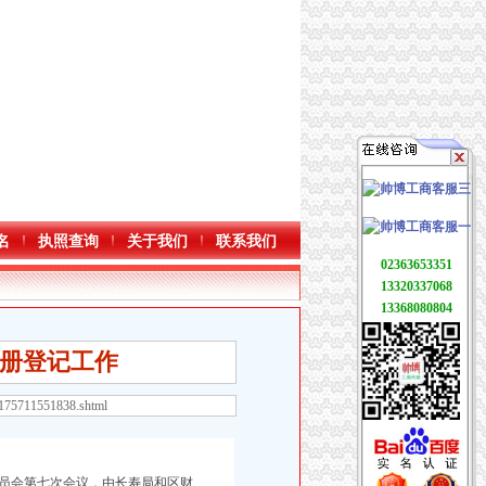
名
执照查询
关于我们
联系我们
02363653351
13320337068
13368080804
册登记工作
5175711551838.shtml
委员会第七次会议，由长寿局和区财