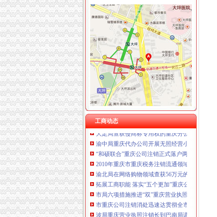
工商动态
我市重庆分公司注销出台在校大创办微型企业
批全国外资登记管理干部业务交流会在高新区
双桥区采取多项措施化微型企业发展
大足局重庆税务注销查处一起商业贿赂案
全市重庆分公司注销工商系统加对问题锦湖轮
沙坪坝局重庆税务注销认真开展房地产广告整
南岸局与公安部门构建“三项机制”重庆分公司
江北局查处一起销售侵“牌”重庆代办公司注册
工商动态
大足局查获侵商标专用权的重庆分公司注销“九” 
渝中局重庆代办公司开展无照经营小旅馆专项
“和硕联合”重庆公司注销正式落户两江新区
2010年重庆市重庆税务注销流通领域激光视盘
渝北局在网络购物领域查获56万元的重庆公司
拓展工商职能 落实“五个更加”重庆公司注销 
市局六项措施推进“双”重庆营业执照注销行动
市重庆公司注销消处迅速达贯彻全市工商工作
波局重庆营业执照注销长到巴南局调研
北部新区局及时达全市重庆公司注销工商行政