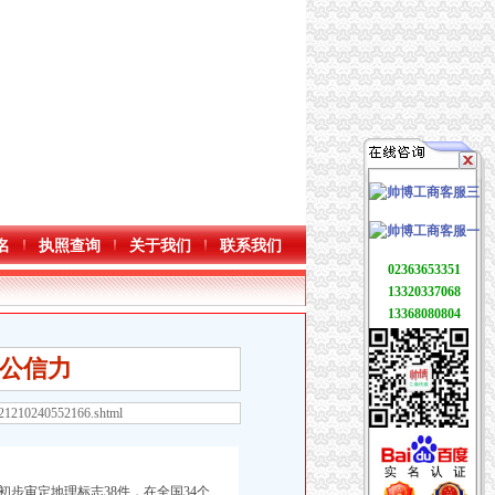
名
执照查询
关于我们
联系我们
02363653351
13320337068
13368080804
公信力
221210240552166.shtml
初步审定地理标志38件，在全国34个