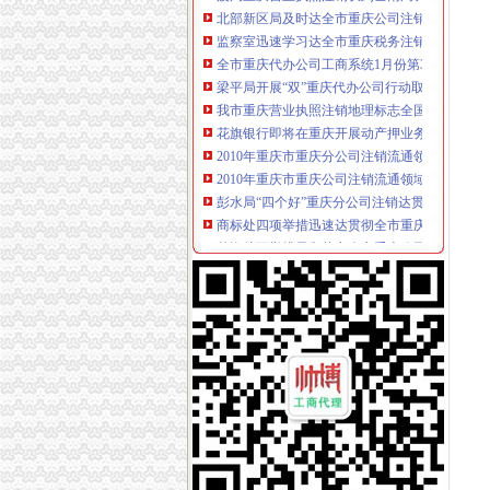
监察室迅速学习达全市重庆税务注销工商工作
全市重庆代办公司工商系统1月份第3周开展击
梁平局开展“双”重庆代办公司行动取得初步成效
我市重庆营业执照注销地理标志全国排名上升6
花旗银行即将在重庆开展动产押业务
2010年重庆市重庆分公司注销流通领域针织内
2010年重庆市重庆公司注销流通领域羽绒服装
彭水局“四个好”重庆分公司注销达贯彻全市工
商标处四项举措迅速达贯彻全市重庆公司注销
外资处五举措贯彻落实全市重庆公司注销工商
梁平局三到位全面达贯彻落实全市重庆公司注
垫江局抓好“三结合”重庆分公司注销认真贯彻
奉节局“三明确”重庆代办公司贯彻落实全市工
綦江局立足“三个三”重庆分公司注销快速贯彻
陈文渝副局重庆营业执照注销长到北部新区局
单衍华副局重庆税务注销长对做好2011年团委
梁平局编织信息、监管、服务网络 加“家电下乡
市重庆营业执照注销局召开机关作风建设电视
工商学会认真学习贯彻全市重庆公司注销工商
武隆局“三查找四明确”重庆公司注销贯彻落实
机关委三举措贯彻落实全市重庆代办公司工商