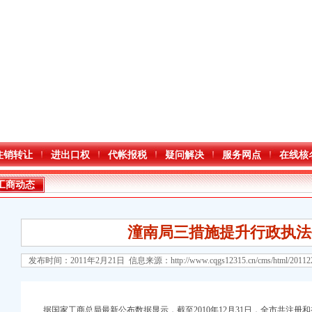
注销转让
进出口权
代帐报税
疑问解决
服务网点
在线核
工商动态
潼南局三措施提升行政执法
发布时间：2011年2月21日 信息来源：
http://www.cqgs12315.cn/cms/html/2011
口权)
万 （增资）
据国家工商总局最新公布数据显示，截至2010年12月31日，全市共注册和