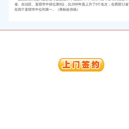
省、自治区、直辖市中排位第8位，比2009年底上升了6个名次；在西部12
注册）
在四个直辖市中位列第一。（商标处供稿）
口权）
进出口权）
册）
口权)
万 （增资）
注册）
口权）
进出口权）
册）