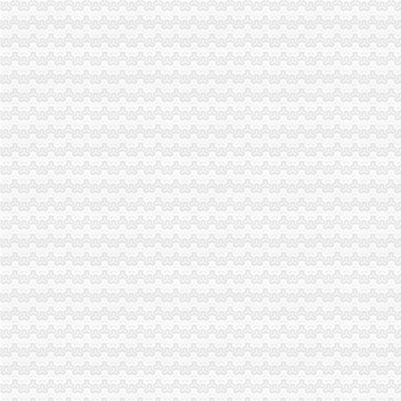
丰都局重庆代办公司开展民共建问活动
涪陵局重庆税务注销龙潭所四举措着力破解农村无照经营难题
渝北局重庆营业执照注销创新三大执法机制积查处大案要案
全市重庆税务注销工商系统充分利用动产押职能助企融资成效显著
渝北区第二批试点微型企业获得财政补助资金270万元
铜梁县第二批试点阶段116名微型企业创业人员通过创业评审
市重庆税务注销局副局长陈速率队到彭水局开展考核考察工作
南岸局重庆代办公司改革创新监管方式促进监管职能履行到位
市重庆分公司注销局机关达学习波局长在创先争优领导小组会议讲话精
垫江局重庆代办公司造微企孵化园推进微型企业快速发展
北部新区局重庆分公司注销多措并举加亚运会食品安全监管工作
秀山局重庆公司注销四项措施加公务用车管理
九龙坡局重庆代办公司提出五项要求部署保护台湾水果工作
忠县县长刘贵忠对该县微型企业发展工作提出三点要求
武隆局“三结合”重庆公司注销开展“三进三同”活动
荣昌局念好“四字经”重庆税务注销扎实抓好下半年商标广告工作
铜梁局重庆营业执照注销倾搭建帮扶平台破解养殖户销售难题
双桥局重庆公司注销四举措大力推进微型企业试点工作
九龙坡局企业注册管理科连续六月获“红旗窗口”重庆公司注销称号
渝中局重庆营业执照注销化部门协作构筑食品安全监管网络
酉局“五措并举”重庆营业执照注销推进微型企业发展
市重庆代办公司局坚持推进区县局局长述职述廉汇报制度建设