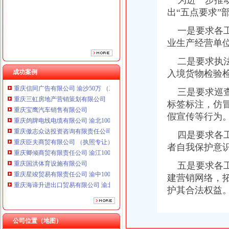
为进一步推动
重庆傲志众达投资咨询有限责任公司 渝九1000万 （增资）
出“五点要求”
重庆臣夫商贸有限公司 （执照专让）
重庆卿倾商贸有限责任公司 渝江100万 （工商注册）
一是要求各工
重庆国洪体育设施有限公司
业生产经营单
重庆星竣贸易有限责任公司 渝中100万 （进出口权）
重庆海谛升进出口贸易有限公司 渝北100万 （进出口权）
二是要求执法
重庆奕欣锦诚商贸有限公司 渝九50万 （工商注册）
成功案例
入境货物检验
重庆信同广告有限公司 渝沙50万 （工商注册）
重庆三虹房地产营销策划有限公司
三是要求巡查
重庆宝鹰汽车销售有限公司
标签标注，仿
重庆鸽牌电线电缆有限公司 渝北10010万 (进出口权)
假宣传等行为
重庆傲志众达投资咨询有限责任公司 渝九1000万 （增资）
重庆臣夫商贸有限公司 （执照专让）
四是要求各工
重庆卿倾商贸有限责任公司 渝江100万 （工商注册）
者自我保护意
重庆国洪体育设施有限公司
五是要求各工
重庆星竣贸易有限责任公司 渝中100万 （进出口权）
重庆海谛升进出口贸易有限公司 渝北100万 （进出口权）
建营销网络，
重庆奕欣锦诚商贸有限公司 渝九50万 （工商注册）
护其合法权益
重庆信同广告有限公司 渝沙50万 （工商注册）
重庆三虹房地产营销策划有限公司
重庆宝鹰汽车销售有限公司
公司位置（地图）