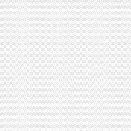
江北局“四个抓手”重庆分公司注销化基层工商所电子商务监管工作
石柱县县委书记盛娅农对石柱工商局重庆营业执照注销专报信息作出批示
璧山局“三三一”重庆营业执照注销举措扎实开展“三进三同”活动
财务装备处认真落实市重庆代办公司局第十二次局长办公会精
永川区委书记胡际权一行到永川局重庆代办公司调研工作
川渝联动索干部培训新模式
渝中区区委副书记陈大奎对渝中局重庆税务注销工作提出三点要求
经开园片区店招店牌整工作成效得到北部新区管委会领导充分肯定
忠县人民追加财政配套资金420万元助推微企发展试点工作
长寿局重庆代办公司召开半年工作会深化微型企业发展工作
市重庆营业执照注销局局长波与华润集团负责人亲切座谈
九龙坡局四措并举推动 “三进三同”重庆公司注销活动有效开展
南川局四项措施扎实开展“唱读讲”重庆公司注销活动
石柱局重庆分公司注销创新举措加教育培训类广告监管
大足局重庆税务注销召开微型企业发展创业扶持工作培训会
石柱局桥北所“四化一完善”重庆代办公司促进边远农村地区食品安全监管到位
垫江县委召开常务会部署微型企业创业扶持发展工作
高新区消委会采取上门体验方式评议快递企业服务质量
中介处支部认真审定“创先争优”重庆公司注销活动公开承诺事项
商标处支部迅速启动“一述二评三公示”重庆营业执照注销活动
涪陵局重庆营业执照注销敦仁所建立业务指导员制度提升干部综合业务能力