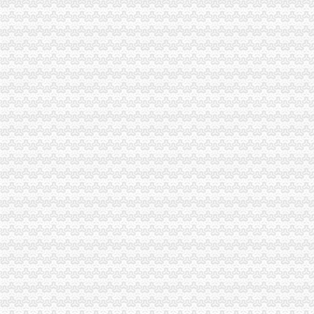
市重庆代办公司局外资处主动服务帮助解决华润集团重庆公司注册资本到位受好
2010年重庆青年人才论坛工商系统分论坛中介服务业子论坛预备会成功举行
梁平局重庆分公司注销采取四项举措助推商标发展成效明显
云局重庆分公司注销建工作呈现三个点
注册分局支部开展“一说二评三公示”重庆代办公司活动
丰都局制定“三项制度”重庆公司注销扎实开展“三项活动”
忠县局重庆代办公司新立所倾力助推个经济发展见成效
云局重庆分公司注销南溪所三举措帮扶企业渡难关
荣昌县家公司成立
沙坪坝局重庆营业执照注销立足区位优势助推微型企业发展见成效
石柱局三措施化乳制品市重庆分公司注销场监管
万州局高笋塘所开展“五比五创”重庆代办公司活动提升基层工商队伍形象
北碚局索电子商务监管执法新途径落实全市重庆公司注销工商局长座谈会议精
涪陵局重庆公司注销三措并举开展限塑工作取得明显成效
大渡口局重庆公司注销连续六年被评为区行政执法责任制先进单位
城口局重庆税务注销化土地流转合同指导助推农户万元增收
巫溪局“五重点一突出”重庆代办公司开展夏季电器市场大检查
外资处支部迅速开展“一说二评三公示”重庆代办公司活动