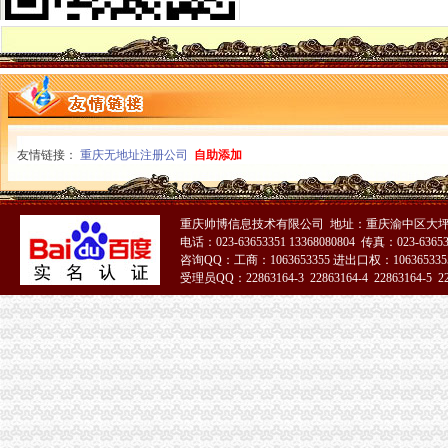
经开园片区店招店牌整工作成效得到北部新区管委会领导充分肯定
忠县人民追加财政配套资金420万元助推微企发展试点工作
长寿局重庆代办公司召开半年工作会深化微型企业发展工作
市重庆营业执照注销局局长波与华润集团负责人亲切座谈
九龙坡局四措并举推动 “三进三同”重庆公司注销活动有效开展
南川局四项措施扎实开展“唱读讲”重庆公司注销活动
石柱局重庆分公司注销创新举措加教育培训类广告监管
友情链接：
重庆无地址注册公司
自助添加
大足局重庆税务注销召开微型企业发展创业扶持工作培训会
石柱局桥北所“四化一完善”重庆代办公司促进边远农村地区食品安全监管到位
垫江县委召开常务会部署微型企业创业扶持发展工作
重庆帅博信息技术有限公司 地址：重庆渝中区大坪莲
高新区消委会采取上门体验方式评议快递企业服务质量
电话：023-63653351 13368080804 传真：023-6365
中介处支部认真审定“创先争优”重庆公司注销活动公开承诺事项
咨询QQ：工商：1063653355 进出口权：1063653355
商标处支部迅速启动“一述二评三公示”重庆营业执照注销活动
受理员QQ：22863164-3 22863164-4 22863164-5 228
涪陵局重庆营业执照注销敦仁所建立业务指导员制度提升干部综合业务能力
市重庆代办公司局外资处主动服务帮助解决华润集团重庆公司注册资本到位受好
2010年重庆青年人才论坛工商系统分论坛中介服务业子论坛预备会成功举行
梁平局重庆分公司注销采取四项举措助推商标发展成效明显
云局重庆分公司注销建工作呈现三个点
注册分局支部开展“一说二评三公示”重庆代办公司活动
丰都局制定“三项制度”重庆公司注销扎实开展“三项活动”
忠县局重庆代办公司新立所倾力助推个经济发展见成效