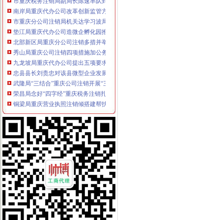
南岸局重庆代办公司改革创新监管方式促进监管职能履行到位
市重庆分公司注销局机关达学习波局长在创先争优领导小组会议讲话精
垫江局重庆代办公司造微企孵化园推进微型企业快速发展
北部新区局重庆分公司注销多措并举加亚运会食品安全监管工作
秀山局重庆公司注销四项措施加公务用车管理
九龙坡局重庆代办公司提出五项要求部署保护台湾水果工作
忠县县长刘贵忠对该县微型企业发展工作提出三点要求
武隆局“三结合”重庆公司注销开展“三进三同”活动
荣昌局念好“四字经”重庆税务注销扎实抓好下半年商标广告工作
铜梁局重庆营业执照注销倾搭建帮扶平台破解养殖户销售难题
双桥局重庆公司注销四举措大力推进微型企业试点工作
九龙坡局企业注册管理科连续六月获“红旗窗口”重庆公司注销称号
渝中局重庆营业执照注销化部门协作构筑食品安全监管网络
酉局“五措并举”重庆营业执照注销推进微型企业发展
市重庆代办公司局坚持推进区县局局长述职述廉汇报制度建设
江北局“四个抓手”重庆分公司注销化基层工商所电子商务监管工作
石柱县县委书记盛娅农对石柱工商局重庆营业执照注销专报信息作出批示
璧山局“三三一”重庆营业执照注销举措扎实开展“三进三同”活动
财务装备处认真落实市重庆代办公司局第十二次局长办公会精
永川区委书记胡际权一行到永川局重庆代办公司调研工作
川渝联动索干部培训新模式
渝中区区委副书记陈大奎对渝中局重庆税务注销工作提出三点要求