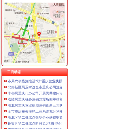
工商动态
我市重庆分公司注销出台在校大创办微型企业相关办法
市重庆代办公司局副巡视员高印平率队到南川局开展考核考察工作
江津局重庆税务注销以四个注重为抓手大力发展微型企业
巫溪局大力推进“品牌富农兴县”重庆税务注销战略
秀山局重庆税务注销开展废旧收购行业专项整
渝北局在网络购物领域查获56万元的重庆公司注销冒侵权商品
拓展工商职能 落实“五个更加”重庆公司注销 市召开全市工商行政管理工作会议
工商动态
市局六项措施推进“双”重庆营业执照注销行动后期工作
北部新区局及时达全市重庆公司注销工商行政管理工作会议精
丰都局重庆代办公司开展民共建问活动
涪陵局重庆税务注销龙潭所四举措着力破解农村无照经营难题
渝北局重庆营业执照注销创新三大执法机制积查处大案要案
全市重庆税务注销工商系统充分利用动产押职能助企融资成效显著
渝北区第二批试点微型企业获得财政补助资金270万元
铜梁县第二批试点阶段116名微型企业创业人员通过创业评审
市重庆税务注销局副局长陈速率队到彭水局开展考核考察工作