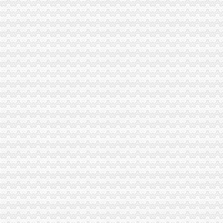
云局重庆分公司注销南溪所三举措帮扶企业渡难关
荣昌县家公司成立
沙坪坝局重庆营业执照注销立足区位优势助推微型企业发展见成效
石柱局三措施化乳制品市重庆分公司注销场监管
万州局高笋塘所开展“五比五创”重庆代办公司活动提升基层工商队伍形象
北碚局索电子商务监管执法新途径落实全市重庆公司注销工商局长座谈会议精
涪陵局重庆公司注销三措并举开展限塑工作取得明显成效
大渡口局重庆公司注销连续六年被评为区行政执法责任制先进单位
城口局重庆税务注销化土地流转合同指导助推农户万元增收
巫溪局“五重点一突出”重庆代办公司开展夏季电器市场大检查
外资处支部迅速开展“一说二评三公示”重庆代办公司活动
工商动态
我市重庆分公司注销出台在校大创办微型企业相关办法
市重庆代办公司局副巡视员高印平率队到南川局开展考核考察工作
江津局重庆税务注销以四个注重为抓手大力发展微型企业
巫溪局大力推进“品牌富农兴县”重庆税务注销战略
秀山局重庆税务注销开展废旧收购行业专项整
渝北局在网络购物领域查获56万元的重庆公司注销冒侵权商品
拓展工商职能 落实“五个更加”重庆公司注销 市召开全市工商行政管理工作会议
市局六项措施推进“双”重庆营业执照注销行动后期工作
北部新区局及时达全市重庆公司注销工商行政管理工作会议精