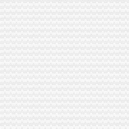
经开区分局把好三个环节扎实开展“一述二评三公示”重庆代办公司活动
市重庆分公司注销市容环境综合整办检查九龙坡区店招店牌整工作
南川局“帮、促、引”重庆税务注销积做好非公经济组织建工作
市局机关率先启动创先争优活动“一述二评三公示”重庆公司注销工作
合川局“五心”重庆分公司注销工作法加离退休老干部工作
高新园局支部开展“四项工作”重庆代办公司推进下阶段创先争优活动
武隆局鸭江所“五个到位”重庆公司注销积发展微型企业
南川局开展“学习型、规范型、节约型”重庆营业执照注销三型工商建设
石柱局重庆代办公司四措并举化行政制措施法律文书管理工作
忠县局重庆营业执照注销忠州所四举措力促微型企业发展
长寿区副区长肖庆华对该区商标品牌发展工作提出五点要求
中介处支部认真开展“一述二评三公示”重庆公司注销活动
开县局重庆税务注销坚持四措并举推动微型企业发展扶持工作
涪陵局把好“四关”重庆营业执照注销开展餐厨垃圾废弃食用油脂专项整
江北局重庆税务注销宣微型企业扶持政策进社区