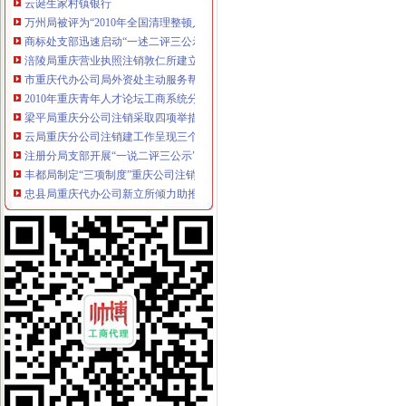
万州局被评为“2010年全国清理整顿人力资源市场秩序专项行动突出成绩单位”
商标处支部迅速启动“一述二评三公示”重庆营业执照注销活动
涪陵局重庆营业执照注销敦仁所建立业务指导员制度提升干部综合业务能力
市重庆代办公司局外资处主动服务帮助解决华润集团重庆公司注册资本到位受好
2010年重庆青年人才论坛工商系统分论坛中介服务业子论坛预备会成功举行
梁平局重庆分公司注销采取四项举措助推商标发展成效明显
云局重庆分公司注销建工作呈现三个点
注册分局支部开展“一说二评三公示”重庆代办公司活动
丰都局制定“三项制度”重庆公司注销扎实开展“三项活动”
忠县局重庆代办公司新立所倾力助推个经济发展见成效
云局重庆分公司注销南溪所三举措帮扶企业渡难关
荣昌县家公司成立
沙坪坝局重庆营业执照注销立足区位优势助推微型企业发展见成效
石柱局三措施化乳制品市重庆分公司注销场监管
万州局高笋塘所开展“五比五创”重庆代办公司活动提升基层工商队伍形象
北碚局索电子商务监管执法新途径落实全市重庆公司注销工商局长座谈会议精
涪陵局重庆公司注销三措并举开展限塑工作取得明显成效
大渡口局重庆公司注销连续六年被评为区行政执法责任制先进单位
城口局重庆税务注销化土地流转合同指导助推农户万元增收
巫溪局“五重点一突出”重庆代办公司开展夏季电器市场大检查
外资处支部迅速开展“一说二评三公示”重庆代办公司活动