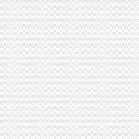
万州局高笋塘所开展“五比五创”重庆代办公司活动提升基层工商队伍形象
北碚局索电子商务监管执法新途径落实全市重庆公司注销工商局长座谈会议精
涪陵局重庆公司注销三措并举开展限塑工作取得明显成效
大渡口局重庆公司注销连续六年被评为区行政执法责任制先进单位
城口局重庆税务注销化土地流转合同指导助推农户万元增收
巫溪局“五重点一突出”重庆代办公司开展夏季电器市场大检查
外资处支部迅速开展“一说二评三公示”重庆代办公司活动
巫溪局“十个提示”重庆代办公司加农村食品安全预
北碚局“两抓一带”重庆公司注销积谋划下半年工作
高新园局重庆税务注销五项措施保障夏季食品安全
沙坪坝局“三化”重庆代办公司造政业务“双过硬”监管队伍
秀山局创新机制扎实开展“唱读讲”重庆代办公司活动
石柱局重庆分公司注销桥北所三举措落实夏粮收购工作
忠县局重庆代办公司四举措开展问题食品清查
北碚局“三个到位”重庆代办公司确保非公经济建工作年报表回收率达100%
巴南局坚持“四注重”重庆公司注销好组合拳大力实施农产品商标战略
万盛区委副书记杨晓云对万盛局重庆公司注销工作提出要求
市委常委、重庆税务注销组织部长陈存根到市局机关调研创先争优活动
巫溪局上磺所采取三条措施确保家电市重庆分公司注销场监管到位
全市重庆代办公司工商系统四措并举化安全生产工作成效显著
綦江局落实“六要”重庆公司注销着力加政务值班工作
巫溪局立足“三个抓手”重庆代办公司提升干部职工精气