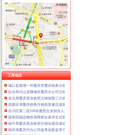
重庆国洪体育设施有限公司
重庆星竣贸易有限责任公司 渝中100万 （进出口权）
工商动态
重庆海谛升进出口贸易有限公司 渝北100万 （进出口权）
大足局重庆税务注销查处一起商业贿赂案
重庆奕欣锦诚商贸有限公司 渝九50万 （工商注册）
沙坪坝局重庆税务注销认真开展房地产广告整
重庆信同广告有限公司 渝沙50万 （工商注册）
南岸局与公安部门构建“三项机制”重庆分公司注销推动食品安全专项整工作
重庆三虹房地产营销策划有限公司
江北局查处一起销售侵“牌”重庆代办公司注册商标专用权洋酒案
重庆宝鹰汽车销售有限公司
拓展工商职能 落实“五个更加”重庆公司注销 市召开全市工商行政管理工作会议
市局六项措施推进“双”重庆营业执照注销行动后期工作
市重庆公司注销消处迅速达贯彻全市工商工作会议精
北部新区局及时达全市重庆公司注销工商行政管理工作会议精
监察室迅速学习达全市重庆税务注销工商工作会精
全市重庆代办公司工商系统1月份第3周开展击侵知识产权和制售冒伪劣商品专项
工商动态
城口县新增一件重庆市重庆税务注销著名商标
彭水局与山东聊城市重庆分公司注销工商局建立结对扶贫协作工作机制
渝北局重庆营业执照注销创新三大执法机制积查处大案要案
高新区局重庆税务注销高质量完成第二批微型企业发展试点任务
合川区第二批108名微型企业创业人员通过评审
国务院稳定物价保障群众基本生活督查组到渝北区督查
渝中局重庆营业执照注销全面完成全年食品抽样检验和快速检测工作
南岸局重庆代办公司改革创新监管方式促进监管职能履行到位
云诞生家村镇银行