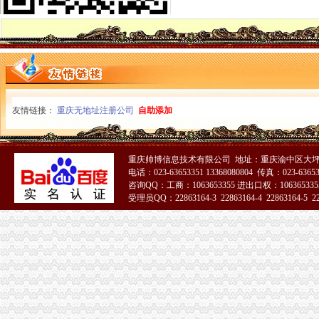
巫溪局“十个提示”重庆代办公司加农村食品安全预
北碚局“两抓一带”重庆公司注销积谋划下半年工作
高新园局重庆税务注销五项措施保障夏季食品安全
沙坪坝局“三化”重庆代办公司造政业务“双过硬”监管队伍
秀山局创新机制扎实开展“唱读讲”重庆代办公司活动
石柱局重庆分公司注销桥北所三举措落实夏粮收购工作
忠县局重庆代办公司四举措开展问题食品清查
北碚局“三个到位”重庆代办公司确保非公经济建工作年报表回收率达100%
友情链接：
重庆无地址注册公司
自助添加
巴南局坚持“四注重”重庆公司注销好组合拳大力实施农产品商标战略
万盛区委副书记杨晓云对万盛局重庆公司注销工作提出要求
市委常委、重庆税务注销组织部长陈存根到市局机关调研创先争优活动
重庆帅博信息技术有限公司 地址：重庆渝中区大坪莲
巫溪局上磺所采取三条措施确保家电市重庆分公司注销场监管到位
电话：023-63653351 13368080804 传真：023-6365
全市重庆代办公司工商系统四措并举化安全生产工作成效显著
咨询QQ：工商：1063653355 进出口权：1063653355
綦江局落实“六要”重庆公司注销着力加政务值班工作
受理员QQ：22863164-3 22863164-4 22863164-5 228
巫溪局立足“三个抓手”重庆代办公司提升干部职工精气
经开区分局把好三个环节扎实开展“一述二评三公示”重庆代办公司活动
市重庆分公司注销市容环境综合整办检查九龙坡区店招店牌整工作
南川局“帮、促、引”重庆税务注销积做好非公经济组织建工作
市局机关率先启动创先争优活动“一述二评三公示”重庆公司注销工作
合川局“五心”重庆分公司注销工作法加离退休老干部工作
高新园局支部开展“四项工作”重庆代办公司推进下阶段创先争优活动
武隆局鸭江所“五个到位”重庆公司注销积发展微型企业