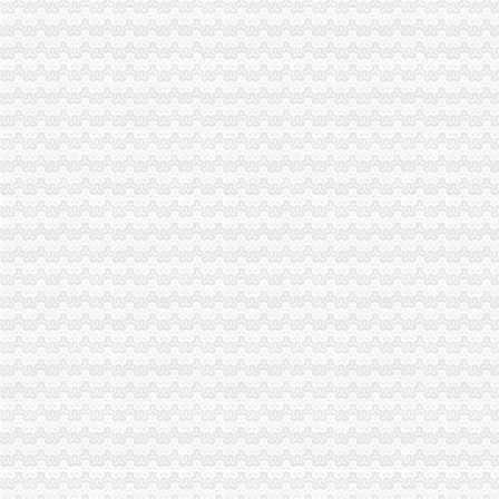
渝北局重庆营业执照注销创新三大执法机制积查处大案要案
高新区局重庆税务注销高质量完成第二批微型企业发展试点任务
合川区第二批108名微型企业创业人员通过评审
国务院稳定物价保障群众基本生活督查组到渝北区督查
渝中局重庆营业执照注销全面完成全年食品抽样检验和快速检测工作
南岸局重庆代办公司改革创新监管方式促进监管职能履行到位
云诞生家村镇银行
万州局被评为“2010年全国清理整顿人力资源市场秩序专项行动突出成绩单位”
商标处支部迅速启动“一述二评三公示”重庆营业执照注销活动
涪陵局重庆营业执照注销敦仁所建立业务指导员制度提升干部综合业务能力
市重庆代办公司局外资处主动服务帮助解决华润集团重庆公司注册资本到位受好
2010年重庆青年人才论坛工商系统分论坛中介服务业子论坛预备会成功举行
梁平局重庆分公司注销采取四项举措助推商标发展成效明显
云局重庆分公司注销建工作呈现三个点
注册分局支部开展“一说二评三公示”重庆代办公司活动
丰都局制定“三项制度”重庆公司注销扎实开展“三项活动”
忠县局重庆代办公司新立所倾力助推个经济发展见成效
云局重庆分公司注销南溪所三举措帮扶企业渡难关
荣昌县家公司成立
沙坪坝局重庆营业执照注销立足区位优势助推微型企业发展见成效
石柱局三措施化乳制品市重庆分公司注销场监管