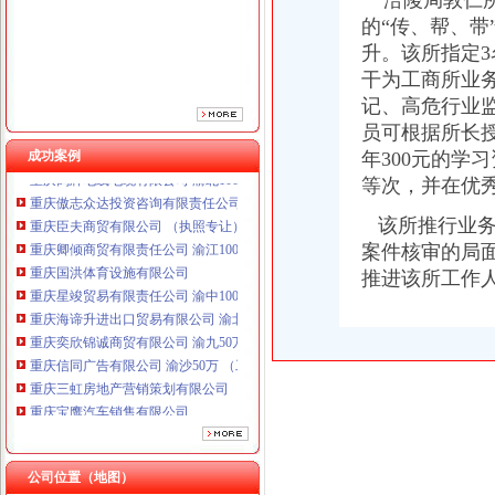
涪陵局敦仁所
的“传、帮、
升。该所指定
干为工商所业
记、高危行业
员可根据所长
成功案例
年300元的学
重庆鸽牌电线电缆有限公司 渝北10010万 (进出口权)
等次，并在优
重庆傲志众达投资咨询有限责任公司 渝九1000万 （增资）
重庆臣夫商贸有限公司 （执照专让）
该所推行业务
重庆卿倾商贸有限责任公司 渝江100万 （工商注册）
案件核审的局
重庆国洪体育设施有限公司
推进该所工作
重庆星竣贸易有限责任公司 渝中100万 （进出口权）
重庆海谛升进出口贸易有限公司 渝北100万 （进出口权）
重庆奕欣锦诚商贸有限公司 渝九50万 （工商注册）
重庆信同广告有限公司 渝沙50万 （工商注册）
重庆三虹房地产营销策划有限公司
重庆宝鹰汽车销售有限公司
重庆鸽牌电线电缆有限公司 渝北10010万 (进出口权)
重庆傲志众达投资咨询有限责任公司 渝九1000万 （增资）
重庆臣夫商贸有限公司 （执照专让）
公司位置（地图）
重庆卿倾商贸有限责任公司 渝江100万 （工商注册）