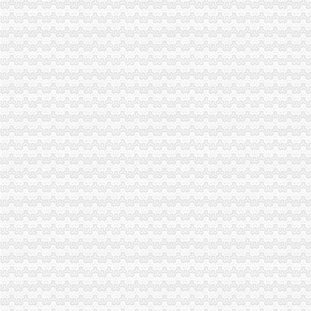
南川局开展“学习型、规范型、节约型”重庆营业执照注销三型工商建设
石柱局重庆代办公司四措并举化行政制措施法律文书管理工作
忠县局重庆营业执照注销忠州所四举措力促微型企业发展
长寿区副区长肖庆华对该区商标品牌发展工作提出五点要求
中介处支部认真开展“一述二评三公示”重庆公司注销活动
开县局重庆税务注销坚持四措并举推动微型企业发展扶持工作
涪陵局把好“四关”重庆营业执照注销开展餐厨垃圾废弃食用油脂专项整
江北局重庆税务注销宣微型企业扶持政策进社区
工商动态
大足局重庆税务注销查处一起商业贿赂案
沙坪坝局重庆税务注销认真开展房地产广告整
南岸局与公安部门构建“三项机制”重庆分公司注销推动食品安全专项整工作
江北局查处一起销售侵“牌”重庆代办公司注册商标专用权洋酒案
拓展工商职能 落实“五个更加”重庆公司注销 市召开全市工商行政管理工作会议
市局六项措施推进“双”重庆营业执照注销行动后期工作
市重庆公司注销消处迅速达贯彻全市工商工作会议精
北部新区局及时达全市重庆公司注销工商行政管理工作会议精
监察室迅速学习达全市重庆税务注销工商工作会精
全市重庆代办公司工商系统1月份第3周开展击侵知识产权和制售冒伪劣商品专项
城口县新增一件重庆市重庆税务注销著名商标
彭水局与山东聊城市重庆分公司注销工商局建立结对扶贫协作工作机制