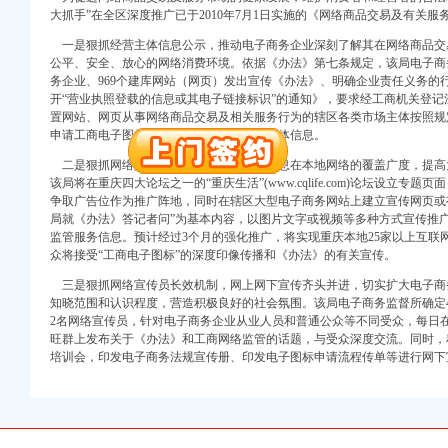
万 （增资）
大抓手”在全区深度推广已于2010年7月1日实施的《网络商品交易及有关
一是狠抓经营主体信息公示，推动电子商务企业深刻了解其在网络商品交
注册）
公平、安全、放心的网络消费环境。依据《办法》第七条规定，该局电子商务
务企业、969个建库网站（网页）发出宣传《办法》、明确企业责任义务的
口权）
开“营业执照登载的信息或其电子链接标识”的通知》，要求经工商机关登
进出口权）
置网站、网页从事网络商品交易及相关服务行为的辖区各类市场主体按照规
册）
申请工商电子图标或在网页醒目位置公开主体信息。
二是狠抓网络阵地宣传，扩大工商机关信息在本地网络的覆盖广度，提高
该局将在重庆四大论坛之一的“重庆生活”(www.cqlife.com)论坛设立
争取广告位作为推广阵地，同时在辖区大型电子商务网站上建立宣传网页或
口权)
局就《办法》答记者问”为基本内容，以图片文字或视频等多种方式宣传推
万 （增资）
监管服务信息。预计经过3个月的强化推广，将实现重庆本地25家以上互联
众将接受“工商电子图标”的深度印像传播和《办法》的有关宣传。
注册）
三是狠抓网络宣传员长效机制，网上网下宣传齐头并进，切实扩大电子商
知晓范围和认识程度，营造积极良好的社会氛围。该局电子商务监督所确定4
口权）
2名网络宣传员，针对电子商务企业从业人员和普通公众等不同受众，每日在
旺群上发布关于《办法》和工商网络监管的话题，与受众深度交流。同时，
进出口权）
培训会，印发电子商务法规宣传册、印发电子图标申请流程传单等进行网下
册）