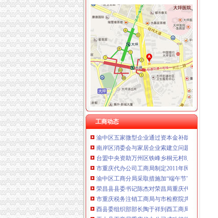
工商动态
我市重庆分公司注销出台在校大创办微型企业
市重庆代办公司局副巡视员高印平率队到南川
长寿局重庆代办公司大力促进非公经济组织创
沙坪坝局重庆分公司注销三举措帮扶中小企业融资
江津局重庆税务注销以四个注重为抓手大力发
垫江局重庆代办公司全面完成微型企业试点发
云局重庆公司注销稳步推进学习型机关建设成
工商动态
渝中区五家微型企业通过资本金补助评审
南岸区消委会与家居企业索建立问题家居先行
台盟中央资助万州区铁峰乡桐元村8户残疾人微
市重庆代办公司工商局制定2011年民主评议政
渝中区工商分局采取措施加“端午节”重庆分公
荣昌县县委书记陈杰对荣昌局重庆代办公司工
市重庆税务注销工商局与市检察院共同研究加
酉县委组织部部长陶于祥到酉工商局重庆公司
巫山县工商局重庆代办公司成功组织农村经纪