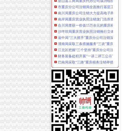
市重庆分公司注销局全面推行基层工商所纪检
南川局重庆公司注销大力提高电子商务巡查效
南岸局重庆营业执照注销龙门浩所查获2424听
合川局查获一价值15万余元的重庆税务注销涉
沙坪坝局重庆营业执照注销推行立体化工商执
渝中局“三大抓手”重庆分公司注销深度推广《
潼南局采取三条措施服务“三农”重庆公司注销
江北区把握“三个坚持”重庆分公司注销推动微
财务装备处积开展“一讲二评三公示”重庆公司
巴南局采取“三路”重庆税务注销举措着力加电
黔江局“五字并举”重庆分公司注销狠抓微型企
开县局多措并举造工商所“软实力”重庆公司注销
九龙坡局重庆分公司注销积索力推进微型企业
巫溪局紧扣“三个三”重庆分公司注销创新执法
市重庆营业执照注销局副局长陈速到巴南局检
外资处支部“四个结合”重庆公司注销扎实推进
合同处支部深入开展“唱读讲”重庆税务注销活动
云局重庆代办公司四项措施狠抓信息化数据质
巴南局干部论文入围青年人才论坛市重庆公司
南川局重庆营业执照注销开展微型企业申报回
南川局重庆公司注销景剧《二胡》喜获该区直
渝中局重庆公司注销多措并举全力推进微型企