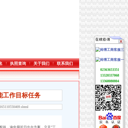
名
执照查询
关于我们
联系我们
02363653351
13320337068
13368080804
节能工作目标任务
6165110550469.shtml
权益，渝中局近日出台方案，立足“三