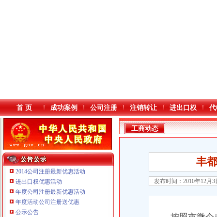
首 页
成功案例
公司注册
注销转让
进出口权
代
工商动态
丰
2014公司注册最新优惠活动
发布时间：2010年12月
进出口权优惠活动
年度公司注册最新优惠活动
本站导航
年度活动公司注册送优惠
公示公告
重庆鸽牌电线电缆有限公司 渝北10010万 (进出口权)