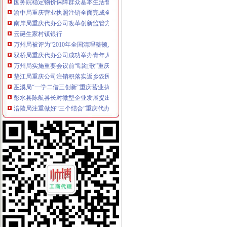
渝中局重庆营业执照注销全面完成全年食品抽样检验和快速检测工作
南岸局重庆代办公司改革创新监管方式促进监管职能履行到位
云诞生家村镇银行
万州局被评为“2010年全国清理整顿人力资源市场秩序专项行动突出成绩单位”
双桥局重庆代办公司成功举办青年人才论坛
万州局实施重要会议前“唱红歌”重庆代办公司制度
垫江局重庆公司注销积落实返乡农民工就业成效明显
巫溪局“一学二借三创新”重庆营业执照注销扎实开展“一讲二评三公示”
彭水县陈航县长对微型企业发展提出四点要求
涪陵局注重做好“三个结合”重庆代办公司大力开展工商文化建设
波局重庆营业执照注销长听取微企工作专题汇报并提出八点工作要求
宣教处支部在“创先争优”重庆公司注销活动中掀起全员节能热潮
沙坪坝局严格执行“五项措施”重庆公司注销努力实现低碳办公
巫溪局重庆分公司注销三举措提高信息处理能力
潼南局采取“五项措施”重庆公司注销化农村食品市场监管
云局“三比三看”重庆公司注销开展创优争先活动
市局化广告“三”重庆分公司注销审查提升城市品味形象
巫溪县县长张明生对巫溪局重庆分公司注销专报信息作出批示
渝北局重庆分公司注销三条措施启动微型企业发展试点工作
璧山县将投入10亿元发展1500户微型企业
渝中局把好“四关”重庆税务注销确保月饼市场安全