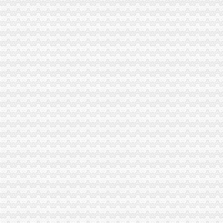
潼南局采取“五项措施”重庆公司注销化农村食品市场监管
云局“三比三看”重庆公司注销开展创优争先活动
市局化广告“三”重庆分公司注销审查提升城市品味形象
巫溪县县长张明生对巫溪局重庆分公司注销专报信息作出批示
渝北局重庆分公司注销三条措施启动微型企业发展试点工作
璧山县将投入10亿元发展1500户微型企业
渝中局把好“四关”重庆税务注销确保月饼市场安全
市重庆代办公司局副局长郭翔对市局机关政务信息工作提出四点要求
市局积推动市委市修改完善对区县委的重庆营业执照注销考核指标体系新指标呈
开县局突出“全细实”重庆税务注销做好微型企业发展扶持工作
奉节局重庆代办公司永安东城所四措施战高温防火灾
九龙坡局“三个注重”重庆公司注销推进“一讲二评三公示”活动见成效
忠县局实施“四大工程”重庆税务注销促执法办案工作上台阶
万州局“四制四重三服务”重庆公司注销化“家电下乡”市场监管成效显著
巫山局重庆公司注销突出七字开创非公经济建新局面
双桥副区长邹迟对工商人才工作提出四点要求
南川局重庆公司注销搭建六大微型企业创业平台助推微企发展
2010年重庆市重庆分公司注销流通领域电冰箱质量监测况
南川区个农副产品涉外商标注册成功
2010年重庆市重庆税务注销流通领域潜水电泵质量监测况
合川局“四个结合”重庆分公司注销深入开展创先争优活动
忠县局乌杨所以“四个到位”重庆分公司注销服务再就业工程见成效