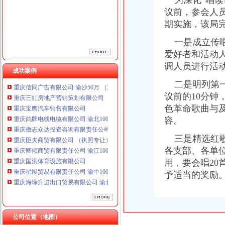
为深化“唱读
重庆傲志众达投资咨询有限责任公司 渝九1000万 （增资）
议前，参会人
重庆臣夫商贸有限公司 （执照专让）
期实施，该局
重庆卿倾商贸有限责任公司 渝江100万 （工商注册）
重庆国洪体育设施有限公司
一是成立传唱
重庆星竣贸易有限责任公司 渝中100万 （进出口权）
爱好者和活动
重庆海谛升进出口贸易有限公司 渝北100万 （进出口权）
调人员进行活
重庆奕欣锦诚商贸有限公司 渝九50万 （工商注册）
成功案例
重庆信同广告有限公司 渝沙50万 （工商注册）
二是明列第一
重庆三虹房地产营销策划有限公司
议前的10分
重庆宝鹰汽车销售有限公司
色革命歌曲与
重庆鸽牌电线电缆有限公司 渝北10010万 (进出口权)
容。
重庆傲志众达投资咨询有限责任公司 渝九1000万 （增资）
重庆臣夫商贸有限公司 （执照专让）
三是精选红歌
重庆卿倾商贸有限责任公司 渝江100万 （工商注册）
各支部、各单
重庆国洪体育设施有限公司
用，要会唱2
重庆星竣贸易有限责任公司 渝中100万 （进出口权）
予适当的奖励
重庆海谛升进出口贸易有限公司 渝北100万 （进出口权）
重庆奕欣锦诚商贸有限公司 渝九50万 （工商注册）
重庆信同广告有限公司 渝沙50万 （工商注册）
重庆三虹房地产营销策划有限公司
重庆宝鹰汽车销售有限公司
公司位置（地图）