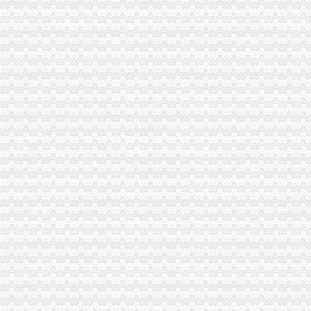
彭水局“六查六看”重庆税务注销整规范月饼经营秩序
城口县批微型企业申请人即将持照营业
石柱局三项举措加大辣椒收购市重庆税务注销场监管力度
秀山局重庆公司注销查处取缔农村地区网吧取得阶段成效
高新区局重庆分公司注销建成启用多媒体数字展示系统
万盛局开展“十廉”重庆营业执照注销活动助推基层风廉政建设
綦江县百名人大代表助推百户微型企业
双桥局双路工商所查鲜肉家禽市重庆分公司注销场保秩序
渝北局重庆公司注销四项措施提升电子商务监管水平
云局“三比三看”重庆公司注销开展争先创优活动
大渡口局重庆代办公司以机构改革为契机 积推行行政执法新机制
工商动态
大足局重庆税务注销查处一起商业贿赂案
沙坪坝局重庆税务注销认真开展房地产广告整
南岸局与公安部门构建“三项机制”重庆分公司注销推动食品安全专项整工作
江北局查处一起销售侵“牌”重庆代办公司注册商标专用权洋酒案
拓展工商职能 落实“五个更加”重庆公司注销 市召开全市工商行政管理工作会议
市局六项措施推进“双”重庆营业执照注销行动后期工作
市重庆公司注销消处迅速达贯彻全市工商工作会议精
北部新区局及时达全市重庆公司注销工商行政管理工作会议精
监察室迅速学习达全市重庆税务注销工商工作会精