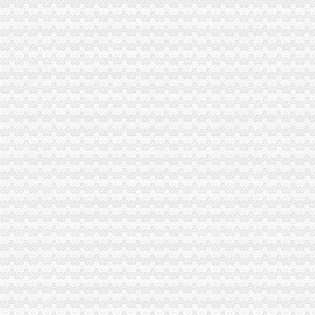
南川局深入开展“三亮”重庆公司注销示范活动
江北区区长何贵对江北局重庆营业执照注销信息专报作出批示
酉局以“十个三”重庆代办公司为载体扎实开展创先争优活动
梁平局重庆分公司注销制定微型企业创业者承诺书
奉节局吐祥所四措并举促进“一讲二评三公示”重庆税务注销落实
市局四项措施认真落实谢小副市长关于媒体广告监管工作的重庆税务注销批示精
潼南局“新、硬、活”重庆分公司注销推进学习型组织建设
彭水局“六查六看”重庆税务注销整规范月饼经营秩序
城口县批微型企业申请人即将持照营业
石柱局三项举措加大辣椒收购市重庆税务注销场监管力度
秀山局重庆公司注销查处取缔农村地区网吧取得阶段成效
高新区局重庆分公司注销建成启用多媒体数字展示系统
万盛局开展“十廉”重庆营业执照注销活动助推基层风廉政建设
綦江县百名人大代表助推百户微型企业
双桥局双路工商所查鲜肉家禽市重庆分公司注销场保秩序
渝北局重庆公司注销四项措施提升电子商务监管水平
云局“三比三看”重庆公司注销开展争先创优活动
大渡口局重庆代办公司以机构改革为契机 积推行行政执法新机制