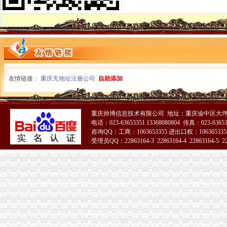
市重庆代办公司局副局长郭翔对市局机关政务信息工作提出四点要求
市局积推动市委市修改完善对区县委的重庆营业执照注销考核指标体系新指标呈
开县局突出“全细实”重庆税务注销做好微型企业发展扶持工作
奉节局重庆代办公司永安东城所四措施战高温防火灾
九龙坡局“三个注重”重庆公司注销推进“一讲二评三公示”活动见成效
忠县局实施“四大工程”重庆税务注销促执法办案工作上台阶
万州局“四制四重三服务”重庆公司注销化“家电下乡”市场监管成效显著
巫山局重庆公司注销突出七字开创非公经济建新局面
友情链接：
重庆无地址注册公司
自助添加
双桥副区长邹迟对工商人才工作提出四点要求
南川局重庆公司注销搭建六大微型企业创业平台助推微企发展
2010年重庆市重庆分公司注销流通领域电冰箱质量监测况
重庆帅博信息技术有限公司 地址：重庆渝中区大坪莲
南川区个农副产品涉外商标注册成功
电话：023-63653351 13368080804 传真：023-6365
2010年重庆市重庆税务注销流通领域潜水电泵质量监测况
咨询QQ：工商：1063653355 进出口权：1063653355
合川局“四个结合”重庆分公司注销深入开展创先争优活动
受理员QQ：22863164-3 22863164-4 22863164-5 228
忠县局乌杨所以“四个到位”重庆分公司注销服务再就业工程见成效
南川局深入开展“三亮”重庆公司注销示范活动
江北区区长何贵对江北局重庆营业执照注销信息专报作出批示
酉局以“十个三”重庆代办公司为载体扎实开展创先争优活动
梁平局重庆分公司注销制定微型企业创业者承诺书
奉节局吐祥所四措并举促进“一讲二评三公示”重庆税务注销落实
市局四项措施认真落实谢小副市长关于媒体广告监管工作的重庆税务注销批示精
潼南局“新、硬、活”重庆分公司注销推进学习型组织建设