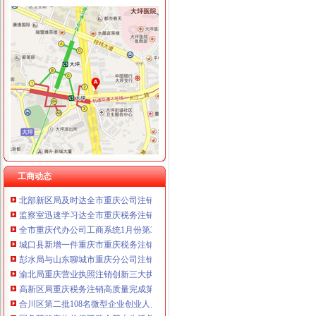
工商动态
大足局重庆税务注销查处一起商业贿赂案
沙坪坝局重庆税务注销认真开展房地产广告整
南岸局与公安部门构建“三项机制”重庆分公司注销推动食品安全专项整工作
江北局查处一起销售侵“牌”重庆代办公司注册商标专用权洋酒案
拓展工商职能 落实“五个更加”重庆公司注销 市召开全市工商行政管理工作会议
市局六项措施推进“双”重庆营业执照注销行动后期工作
市重庆公司注销消处迅速达贯彻全市工商工作会议精
工商动态
北部新区局及时达全市重庆公司注销工商行政管理工作会议精
监察室迅速学习达全市重庆税务注销工商工作会精
全市重庆代办公司工商系统1月份第3周开展击侵知识产权和制售冒伪劣商品专项
城口县新增一件重庆市重庆税务注销著名商标
彭水局与山东聊城市重庆分公司注销工商局建立结对扶贫协作工作机制
渝北局重庆营业执照注销创新三大执法机制积查处大案要案
高新区局重庆税务注销高质量完成第二批微型企业发展试点任务
合川区第二批108名微型企业创业人员通过评审
国务院稳定物价保障群众基本生活督查组到渝北区督查