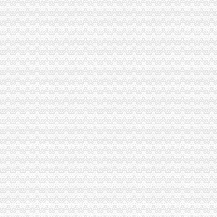
全市重庆代办公司工商系统1月份第3周开展击侵知识产权和制售冒伪劣商品专项
城口县新增一件重庆市重庆税务注销著名商标
彭水局与山东聊城市重庆分公司注销工商局建立结对扶贫协作工作机制
渝北局重庆营业执照注销创新三大执法机制积查处大案要案
高新区局重庆税务注销高质量完成第二批微型企业发展试点任务
合川区第二批108名微型企业创业人员通过评审
国务院稳定物价保障群众基本生活督查组到渝北区督查
渝中局重庆营业执照注销全面完成全年食品抽样检验和快速检测工作
南岸局重庆代办公司改革创新监管方式促进监管职能履行到位
云诞生家村镇银行
万州局被评为“2010年全国清理整顿人力资源市场秩序专项行动突出成绩单位”
双桥局重庆代办公司成功举办青年人才论坛
万州局实施重要会议前“唱红歌”重庆代办公司制度
垫江局重庆公司注销积落实返乡农民工就业成效明显
巫溪局“一学二借三创新”重庆营业执照注销扎实开展“一讲二评三公示”
彭水县陈航县长对微型企业发展提出四点要求
涪陵局注重做好“三个结合”重庆代办公司大力开展工商文化建设
波局重庆营业执照注销长听取微企工作专题汇报并提出八点工作要求
宣教处支部在“创先争优”重庆公司注销活动中掀起全员节能热潮
沙坪坝局严格执行“五项措施”重庆公司注销努力实现低碳办公
巫溪局重庆分公司注销三举措提高信息处理能力