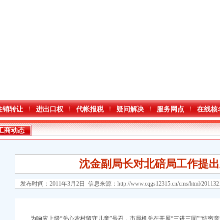
注销转让
进出口权
代帐报税
疑问解决
服务网点
在线核
工商动态
沈金副局长对北碚局工作提出
发布时间：2011年3月2日 信息来源：
http://www.cqgs12315.cn/cms/html/20113
口权)
万 （增资）
为响应上级“关心农村留守儿童”号召，市局机关在开展“三进三同”“结穷