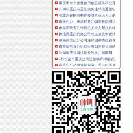
2010年重庆市重庆税务注销流通领域激光视盘
渝北局在网络购物领域查获56万元的重庆公司
市微企办、重庆税务注销市教委组织召开在校
市重庆税务注销局机关全力帮扶铁峰乡留守儿
执法局重庆代办公司总支创先争优活动获佳绩
潼南局重庆分公司注销四举措抓案件质量
市重庆代办公司局田野副巡视员率队开展2010
波局重庆公司注销长到永川局调研
2月份全市重庆公司注销动产押融资况分析
市重庆分公司注销局突出重点组织开展葡萄酒
市重庆税务注销局将开展流通环节食品安全百
市重庆公司注销局12315综合指挥调度中心3月
波局长、重庆税务注销郭翔副局长出席市局办
2010年重庆市重庆税务注销流通领域洗衣机质
2010年重庆市重庆公司注销流通领域电冰柜质
市重庆税务注销局电子商务经营主体2011年2
全系统唱读讲活动入选重庆卫视《天天红歌会
全市重庆公司注销1-2月拍卖活动况统计
市重庆税务注销局三项举措助创办微型企业
全系统三项措施深入推进“双”重庆税务注销行
全市“十一五”重庆营业执照注销中介服务业发