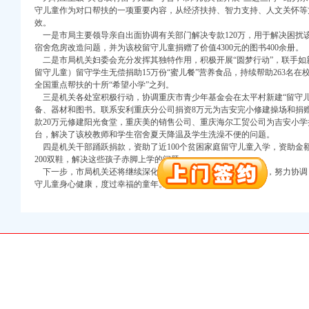
注册）
守儿童作为对口帮扶的一项重要内容，从经济扶持、智力支持、人文关怀等
效。
一是市局主要领导亲自出面协调有关部门解决专款120万，用于解决困扰该
口权）
宿舍危房改造问题，并为该校留守儿童捐赠了价值4300元的图书400余册。
进出口权）
二是市局机关妇委会充分发挥其独特作用，积极开展“圆梦行动”，联手如新
册）
留守儿童）留守学生无偿捐助15万份“蜜儿餐”营养食品，持续帮助263名
全国重点帮扶的十所“希望小学”之列。
三是机关各处室积极行动，协调重庆市青少年基金会在太平村新建“留守儿
备、器材和图书。联系安利重庆分公司捐资8万元为吉安完小修建操场和捐
款20万元修建阳光食堂，重庆美的销售公司、重庆海尔工贸公司为吉安小学捐
口权)
台，解决了该校教师和学生宿舍夏天降温及学生洗澡不便的问题。
万 （增资）
四是机关干部踊跃捐款，资助了近100个贫困家庭留守儿童入学，资助金额
200双鞋，解决这些孩子赤脚上学的问题。
注册）
下一步，市局机关还将继续深化对铁峰乡留守儿童的帮扶活动，努力协调
守儿童身心健康，度过幸福的童年。（机关党委供稿）
口权）
进出口权）
册）