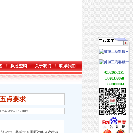
名
执照查询
关于我们
联系我们
02363653351
13320337068
13368080804
五点要求
2175408552273.shtml
亲”活动中，将帮扶万州区铁峰乡农村留