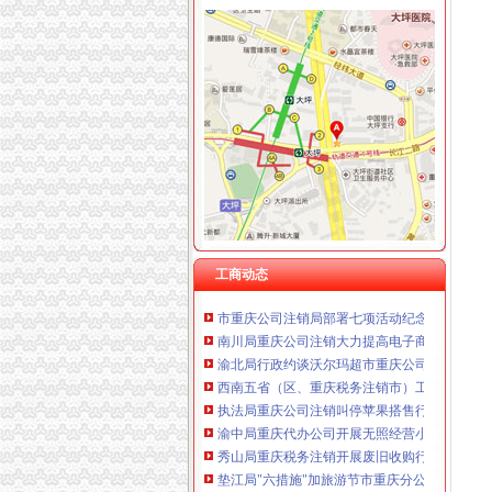
工商动态
忠县人民追加财政配套资金420万元助推微企发
我市重庆分公司注销出台在校大创办微型企业
宣教处精心组织全市重庆营业执照注销工商工
市重庆代办公司局坚持推进区县局局长述职述
市工商局“送教上门”重庆营业执照注销培训会
市重庆代办公司工商局制定2011年民主评议政
渝中区工商分局重庆公司注销狠抓拍卖监管
酉县委组织部部长陶于祥到酉工商局重庆公司
市重庆分公司注销局全面推行基层工商所纪检
工商动态
市重庆公司注销局部署七项活动纪念建90周年
南川局重庆公司注销大力提高电子商务巡查效
渝北局行政约谈沃尔玛超市重庆公司注销指出
西南五省（区、重庆税务注销市）工商部门签
执法局重庆公司注销叫停苹果搭售行为维护消
渝中局重庆代办公司开展无照经营小旅馆专项
秀山局重庆税务注销开展废旧收购行业专项整
垫江局"六措施"加旅游节市重庆分公司注销场
重庆出台个企业信用信息征集和公开管理规范