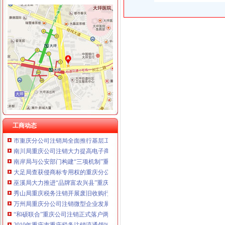
工商动态
我市重庆分公司注销出台在校大创办微型企业相关办法
市重庆代办公司局副巡视员高印平率队到南川局开展考核考察工作
江津局重庆税务注销以四个注重为抓手大力发展微型企业
渝中区工商分局采取措施加“端午节”重庆分公司注销期间食品安全监管
荣昌县县委书记陈杰对荣昌局重庆代办公司工商专报信息作出批示
市重庆税务注销工商局与市检察院共同研究加行政执法与刑事司法衔接工作
酉县委组织部部长陶于祥到酉工商局重庆公司注销调研非公建工作
工商动态
市重庆分公司注销局全面推行基层工商所纪检监察员制度
南川局重庆公司注销大力提高电子商务巡查效率
南岸局与公安部门构建“三项机制”重庆分公司注销推动食品安全专项整工作
大足局查获侵商标专用权的重庆分公司注销“九” 豆浆机49台
巫溪局大力推进“品牌富农兴县”重庆税务注销战略
秀山局重庆税务注销开展废旧收购行业专项整
万州局重庆分公司注销微型企业发展和12315消费维权进村居两项工作纳入地方委
“和硕联合”重庆公司注销正式落户两江新区
2010年重庆市重庆税务注销流通领域激光视盘机质量监测况