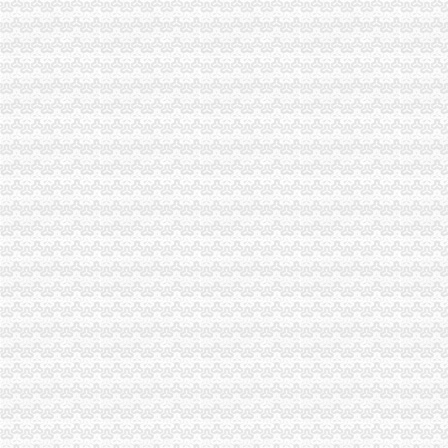
南岸局与公安部门构建“三项机制”重庆分公司注销推动食品安全专项整工作
大足局查获侵商标专用权的重庆分公司注销“九” 豆浆机49台
巫溪局大力推进“品牌富农兴县”重庆税务注销战略
秀山局重庆税务注销开展废旧收购行业专项整
万州局重庆分公司注销微型企业发展和12315消费维权进村居两项工作纳入地方委
“和硕联合”重庆公司注销正式落户两江新区
2010年重庆市重庆税务注销流通领域激光视盘机质量监测况
渝北局在网络购物领域查获56万元的重庆公司注销冒侵权商品
奉节局推行“十个一”重庆分公司注销确保果农用上放心农资
万盛局重庆营业执照注销工商登记窗口服务企业助推发展成效显著
拓展工商职能 落实“五个更加”重庆公司注销 市召开全市工商行政管理工作会议
执法局重庆代办公司总支创先争优活动获佳绩
潼南局重庆分公司注销四举措抓案件质量
市重庆代办公司局田野副巡视员率队开展2010年区县食品安全工作考核
波局重庆公司注销长到永川局调研
2月份全市重庆公司注销动产押融资况分析
市重庆分公司注销局突出重点组织开展葡萄酒市场专项执法检查
市重庆税务注销局将开展流通环节食品安全百日专项执法行动
市重庆公司注销局12315综合指挥调度中心3月份第1周受理况
波局长、重庆税务注销郭翔副局长出席市局办公室支部专题民主生活会
2010年重庆市重庆税务注销流通领域洗衣机质量监测况
2010年重庆市重庆公司注销流通领域电冰柜质量监测况