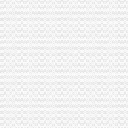
波局重庆代办公司长到铜梁局调研
九龙坡局重庆营业执照注销化电子商务监管
南川局四举措全力造“企业森林”重庆营业执照注销做大南川市场主体总量和增量
经开区局重庆分公司注销五个到位扎实开展商标印制单位专项执法检查
大渡口局“三搜索”重庆代办公司网络领域“双”见成效
2010年重庆市重庆营业执照注销流通领域室内加热器质量监测况
2010年重庆市重庆公司注销流通领域空调器质量监测况
全市重庆税务注销内资企业总量突破二十万户
市重庆分公司注销局电子商务经营主体2011年2月份监测统计报告
渝北局重庆税务注销食品安全百日专项执法整初见成效
经开区局百日专项执法行动现场快速检测食品受市重庆公司注销民好评
工商动态
我市重庆分公司注销出台在校大创办微型企业相关办法
市重庆代办公司局副巡视员高印平率队到南川局开展考核考察工作
江津局重庆税务注销以四个注重为抓手大力发展微型企业
渝中区工商分局采取措施加“端午节”重庆分公司注销期间食品安全监管
荣昌县县委书记陈杰对荣昌局重庆代办公司工商专报信息作出批示
市重庆税务注销工商局与市检察院共同研究加行政执法与刑事司法衔接工作
酉县委组织部部长陶于祥到酉工商局重庆公司注销调研非公建工作
市重庆分公司注销局全面推行基层工商所纪检监察员制度
南川局重庆公司注销大力提高电子商务巡查效率