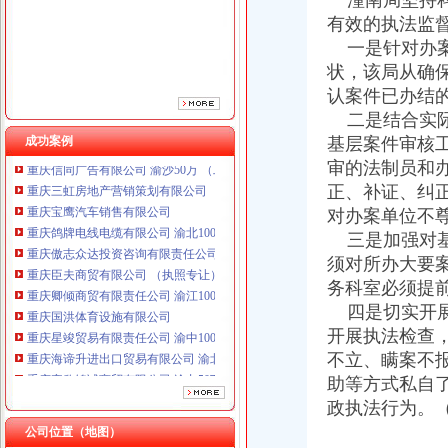
潼南局坚持科
重庆傲志众达投资咨询有限责任公司 渝九1000万 （增资）
有效的执法监
重庆臣夫商贸有限公司 （执照专让）
一是针对办案
重庆卿倾商贸有限责任公司 渝江100万 （工商注册）
重庆国洪体育设施有限公司
状，该局从确
重庆星竣贸易有限责任公司 渝中100万 （进出口权）
认案件已办结
重庆海谛升进出口贸易有限公司 渝北100万 （进出口权）
二是结合实际
重庆奕欣锦诚商贸有限公司 渝九50万 （工商注册）
成功案例
基层案件审核
重庆信同广告有限公司 渝沙50万 （工商注册）
审的法制员和
重庆三虹房地产营销策划有限公司
正、补证、纠
重庆宝鹰汽车销售有限公司
对办案单位不
重庆鸽牌电线电缆有限公司 渝北10010万 (进出口权)
重庆傲志众达投资咨询有限责任公司 渝九1000万 （增资）
三是加强对基
重庆臣夫商贸有限公司 （执照专让）
须对所办大要
重庆卿倾商贸有限责任公司 渝江100万 （工商注册）
务科室必须提
重庆国洪体育设施有限公司
四是切实开展
重庆星竣贸易有限责任公司 渝中100万 （进出口权）
开展执法检查
重庆海谛升进出口贸易有限公司 渝北100万 （进出口权）
不立、瞒案不
重庆奕欣锦诚商贸有限公司 渝九50万 （工商注册）
助等方式私自
重庆信同广告有限公司 渝沙50万 （工商注册）
重庆三虹房地产营销策划有限公司
政执法行为。
重庆宝鹰汽车销售有限公司
公司位置（地图）