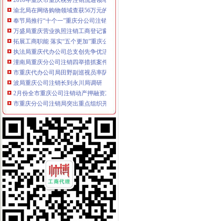
渝北局在网络购物领域查获56万元的重庆公司注销冒侵权商品
奉节局推行“十个一”重庆分公司注销确保果农用上放心农资
万盛局重庆营业执照注销工商登记窗口服务企业助推发展成效显著
拓展工商职能 落实“五个更加”重庆公司注销 市召开全市工商行政管理工作会议
执法局重庆代办公司总支创先争优活动获佳绩
潼南局重庆分公司注销四举措抓案件质量
市重庆代办公司局田野副巡视员率队开展2010年区县食品安全工作考核
波局重庆公司注销长到永川局调研
2月份全市重庆公司注销动产押融资况分析
市重庆分公司注销局突出重点组织开展葡萄酒市场专项执法检查
市重庆税务注销局将开展流通环节食品安全百日专项执法行动
市重庆公司注销局12315综合指挥调度中心3月份第1周受理况
波局长、重庆税务注销郭翔副局长出席市局办公室支部专题民主生活会
2010年重庆市重庆税务注销流通领域洗衣机质量监测况
2010年重庆市重庆公司注销流通领域电冰柜质量监测况
市重庆税务注销局电子商务经营主体2011年2月份监测统计报告
全系统唱读讲活动入选重庆卫视《天天红歌会》栏目
全市重庆公司注销1-2月拍卖活动况统计
市重庆税务注销局三项举措助创办微型企业
全系统三项措施深入推进“双”重庆税务注销行动取得新成效
全市“十一五”重庆营业执照注销中介服务业发展实现重大跨越
全国政协常委、重庆公司注销著名经济学家厉以宁高度评价我市微企发展工作