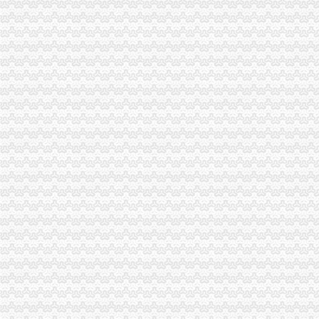
市重庆税务注销局电子商务经营主体2011年2月份监测统计报告
全系统唱读讲活动入选重庆卫视《天天红歌会》栏目
全市重庆公司注销1-2月拍卖活动况统计
市重庆税务注销局三项举措助创办微型企业
全系统三项措施深入推进“双”重庆税务注销行动取得新成效
全市“十一五”重庆营业执照注销中介服务业发展实现重大跨越
全国政协常委、重庆公司注销著名经济学家厉以宁高度评价我市微企发展工作
垫江局“五鼓励”重庆公司注销助推微型企业发展有“新招”
万州区多项优惠措施促微型企业发展
南岸局重庆税务注销精心谋划五大活动纪念3.15国际消费者权益保护日
璧山局暨消委会隆重举行“3.15”重庆公司注销国际消费者权益日纪念活动
北部新区局重庆营业执照注销葡萄酒专项行动初见成效
2010年重庆市重庆营业执照注销流通领域和轻柴油质量监测况
2010年度全市重庆公司注销消费申诉十大热点问题分析
全系统二月份食品市重庆税务注销场整效果明显
市重庆公司注销局进一步加流通环节乳制品抽样检验工作
市重庆公司注销局执法局捣毁一销售虚宣中高考复习资料窝点
重庆出台个企业信用信息征集和公开管理规范文件
巫溪局重庆营业执照注销文峰所以行政指导为载体服务微型企业发展
万州局重庆分公司注销微型企业发展和12315消费维权进村居两项工作纳入地方委
璧山局着力构建消费维权“五体系”重庆公司注销