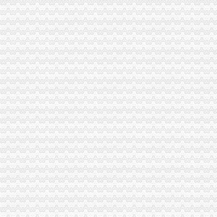
重庆市重庆代办公司工程建设领域招投标环节运用企业诚信信息试点工作正式推
云局开展工商业务专场培训当好微企发展的重庆公司注销引路人
南岸局重庆分公司注销子石所成功调解一起因就餐引起人身意外伤害案消费者获
巴南局重庆分公司注销注重三整商标印制行业见成效
合川局重庆税务注销多措并举确保2011年批微型企业创业扶持培训圆满完成
波局重庆营业执照注销长到潼南局调研
波局重庆公司注销长到合川局调研
波局重庆代办公司长到铜梁局调研
九龙坡局重庆营业执照注销化电子商务监管
南川局四举措全力造“企业森林”重庆营业执照注销做大南川市场主体总量和增量
经开区局重庆分公司注销五个到位扎实开展商标印制单位专项执法检查
大渡口局“三搜索”重庆代办公司网络领域“双”见成效
2010年重庆市重庆营业执照注销流通领域室内加热器质量监测况
2010年重庆市重庆公司注销流通领域空调器质量监测况
全市重庆税务注销内资企业总量突破二十万户
市重庆分公司注销局电子商务经营主体2011年2月份监测统计报告
渝北局重庆税务注销食品安全百日专项执法整初见成效
经开区局百日专项执法行动现场快速检测食品受市重庆公司注销民好评