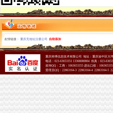
垫江局“五鼓励”重庆公司注销助推微型企业发展有“新招”
万州区多项优惠措施促微型企业发展
南岸局重庆税务注销精心谋划五大活动纪念3.15国际消费者权益保护日
璧山局暨消委会隆重举行“3.15”重庆公司注销国际消费者权益日纪念活动
北部新区局重庆营业执照注销葡萄酒专项行动初见成效
2010年重庆市重庆营业执照注销流通领域和轻柴油质量监测况
2010年度全市重庆公司注销消费申诉十大热点问题分析
友情链接：
重庆无地址注册公司
自助添加
全系统二月份食品市重庆税务注销场整效果明显
市重庆公司注销局进一步加流通环节乳制品抽样检验工作
市重庆公司注销局执法局捣毁一销售虚宣中高考复习资料窝点
重庆帅博信息技术有限公司 地址：重庆渝中区大坪莲
重庆出台个企业信用信息征集和公开管理规范文件
电话：023-63653351 13368080804 传真：023-6365
巫溪局重庆营业执照注销文峰所以行政指导为载体服务微型企业发展
咨询QQ：工商：1063653355 进出口权：1063653355
万州局重庆分公司注销微型企业发展和12315消费维权进村居两项工作纳入地方委
受理员QQ：22863164-3 22863164-4 22863164-5 228
璧山局着力构建消费维权“五体系”重庆公司注销
重庆市重庆代办公司工程建设领域招投标环节运用企业诚信信息试点工作正式推
云局开展工商业务专场培训当好微企发展的重庆公司注销引路人
南岸局重庆分公司注销子石所成功调解一起因就餐引起人身意外伤害案消费者获
巴南局重庆分公司注销注重三整商标印制行业见成效
合川局重庆税务注销多措并举确保2011年批微型企业创业扶持培训圆满完成
波局重庆营业执照注销长到潼南局调研
波局重庆公司注销长到合川局调研