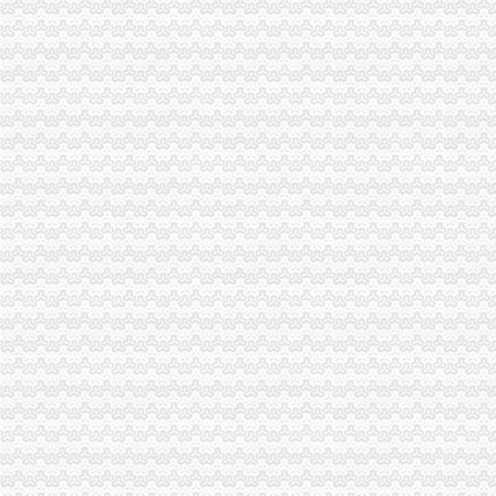
波局重庆代办公司长到铜梁局调研
九龙坡局重庆营业执照注销化电子商务监管
南川局四举措全力造“企业森林”重庆营业执照注销做大南川市场主体总量和增量
经开区局重庆分公司注销五个到位扎实开展商标印制单位专项执法检查
大渡口局“三搜索”重庆代办公司网络领域“双”见成效
2010年重庆市重庆营业执照注销流通领域室内加热器质量监测况
2010年重庆市重庆公司注销流通领域空调器质量监测况
全市重庆税务注销内资企业总量突破二十万户
工商动态
忠县人民追加财政配套资金420万元助推微企发展试点工作
我市重庆分公司注销出台在校大创办微型企业相关办法
宣教处精心组织全市重庆营业执照注销工商工作会议宣服务工作
市重庆代办公司局坚持推进区县局局长述职述廉汇报制度建设
市工商局“送教上门”重庆营业执照注销培训会在铜梁成功举行
市重庆代办公司工商局制定2011年民主评议政风行风工作实施方案
渝中区工商分局重庆公司注销狠抓拍卖监管
市重庆分公司注销局全面推行基层工商所纪检监察员制度
市重庆公司注销局部署七项活动纪念建90周年
渝北局行政约谈沃尔玛超市重庆公司注销指出五点问题
西南五省（区、重庆税务注销市）工商部门签订垄断与不正当竞争执法区域合作
执法局重庆公司注销叫停苹果搭售行为维护消费者权益