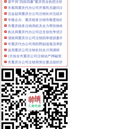
丰都局重庆代办公司开展民共建问活动
沈金副局重庆分公司注销长对北碚局工作提出五点要求
市微企办、重庆税务注销市教委组织召开在校大创办微企座谈会
市重庆税务注销局机关全力帮扶铁峰乡留守儿童
执法局重庆代办公司总支创先争优活动获佳绩
潼南局重庆分公司注销四举措抓案件质量
市重庆代办公司局田野副巡视员率队开展2010年区县食品安全工作考核
波局重庆公司注销长到永川局调研
2月份全市重庆公司注销动产押融资况分析
市重庆分公司注销局突出重点组织开展葡萄酒市场专项执法检查
市重庆税务注销局将开展流通环节食品安全百日专项执法行动
市重庆公司注销局12315综合指挥调度中心3月份第1周受理况
波局长、重庆税务注销郭翔副局长出席市局办公室支部专题民主生活会
2010年重庆市重庆税务注销流通领域洗衣机质量监测况
2010年重庆市重庆公司注销流通领域电冰柜质量监测况
市重庆税务注销局电子商务经营主体2011年2月份监测统计报告
全系统唱读讲活动入选重庆卫视《天天红歌会》栏目
全市重庆公司注销1-2月拍卖活动况统计
市重庆税务注销局三项举措助创办微型企业
全系统三项措施深入推进“双”重庆税务注销行动取得新成效
全市“十一五”重庆营业执照注销中介服务业发展实现重大跨越