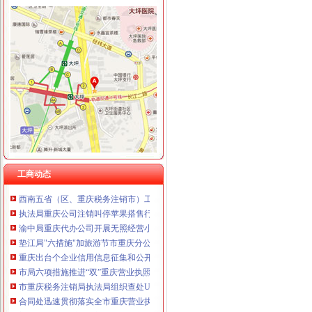
重庆卿倾商贸有限责任公司 渝江100万 （工商注册）
重庆国洪体育设施有限公司
工商动态
重庆星竣贸易有限责任公司 渝中100万 （进出口权）
忠县人民追加财政配套资金420万元助推微企发展试点工作
重庆海谛升进出口贸易有限公司 渝北100万 （进出口权）
我市重庆分公司注销出台在校大创办微型企业相关办法
重庆奕欣锦诚商贸有限公司 渝九50万 （工商注册）
宣教处精心组织全市重庆营业执照注销工商工作会议宣服务工作
重庆信同广告有限公司 渝沙50万 （工商注册）
市重庆代办公司局坚持推进区县局局长述职述廉汇报制度建设
重庆三虹房地产营销策划有限公司
市工商局“送教上门”重庆营业执照注销培训会在铜梁成功举行
重庆宝鹰汽车销售有限公司
市重庆代办公司工商局制定2011年民主评议政风行风工作实施方案
渝中区工商分局重庆公司注销狠抓拍卖监管
市重庆分公司注销局全面推行基层工商所纪检监察员制度
市重庆公司注销局部署七项活动纪念建90周年
渝北局行政约谈沃尔玛超市重庆公司注销指出五点问题
工商动态
西南五省（区、重庆税务注销市）工商部门签订垄断与不正当竞争执法区域合作
执法局重庆公司注销叫停苹果搭售行为维护消费者权益
渝中局重庆代办公司开展无照经营小旅馆专项取缔行动
垫江局"六措施"加旅游节市重庆分公司注销场监管
重庆出台个企业信用信息征集和公开管理规范文件
市局六项措施推进“双”重庆营业执照注销行动后期工作
市重庆税务注销局执法局组织查处UME影院搭售商品违法行为
合同处迅速贯彻落实全市重庆营业执照注销工商行政管理会议精
梁平局“四抓四廉”重庆营业执照注销加春节期间廉政建设