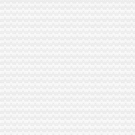
2010年重庆市重庆公司注销流通领域电冰柜质量监测况
市重庆税务注销局电子商务经营主体2011年2月份监测统计报告
全系统唱读讲活动入选重庆卫视《天天红歌会》栏目
全市重庆公司注销1-2月拍卖活动况统计
市重庆税务注销局三项举措助创办微型企业
全系统三项措施深入推进“双”重庆税务注销行动取得新成效
全市“十一五”重庆营业执照注销中介服务业发展实现重大跨越
全国政协常委、重庆公司注销著名经济学家厉以宁高度评价我市微企发展工作
垫江局“五鼓励”重庆公司注销助推微型企业发展有“新招”
万州区多项优惠措施促微型企业发展
南岸局重庆税务注销精心谋划五大活动纪念3.15国际消费者权益保护日
璧山局暨消委会隆重举行“3.15”重庆公司注销国际消费者权益日纪念活动
北部新区局重庆营业执照注销葡萄酒专项行动初见成效
2010年重庆市重庆营业执照注销流通领域和轻柴油质量监测况
2010年度全市重庆公司注销消费申诉十大热点问题分析
全系统二月份食品市重庆税务注销场整效果明显
市重庆公司注销局进一步加流通环节乳制品抽样检验工作
市重庆公司注销局执法局捣毁一销售虚宣中高考复习资料窝点
重庆出台个企业信用信息征集和公开管理规范文件
巫溪局重庆营业执照注销文峰所以行政指导为载体服务微型企业发展
万州局重庆分公司注销微型企业发展和12315消费维权进村居两项工作纳入地方委
璧山局着力构建消费维权“五体系”重庆公司注销