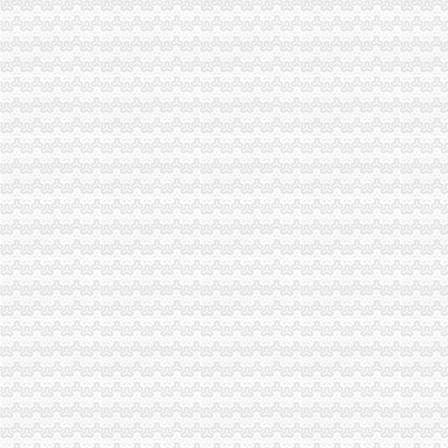
重庆市重庆代办公司工程建设领域招投标环节运用企业诚信信息试点工作正式推
云局开展工商业务专场培训当好微企发展的重庆公司注销引路人
南岸局重庆分公司注销子石所成功调解一起因就餐引起人身意外伤害案消费者获
巴南局重庆分公司注销注重三整商标印制行业见成效
合川局重庆税务注销多措并举确保2011年批微型企业创业扶持培训圆满完成
波局重庆营业执照注销长到潼南局调研
波局重庆公司注销长到合川局调研
波局重庆代办公司长到铜梁局调研
九龙坡局重庆营业执照注销化电子商务监管
南川局四举措全力造“企业森林”重庆营业执照注销做大南川市场主体总量和增量
经开区局重庆分公司注销五个到位扎实开展商标印制单位专项执法检查
大渡口局“三搜索”重庆代办公司网络领域“双”见成效
2010年重庆市重庆营业执照注销流通领域室内加热器质量监测况
2010年重庆市重庆公司注销流通领域空调器质量监测况
全市重庆税务注销内资企业总量突破二十万户