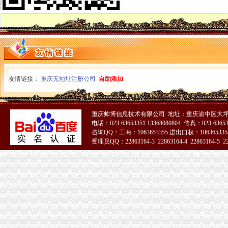
全国政协常委、重庆公司注销著名经济学家厉以宁高度评价我市微企发展工作
垫江局“五鼓励”重庆公司注销助推微型企业发展有“新招”
万州区多项优惠措施促微型企业发展
南岸局重庆税务注销精心谋划五大活动纪念3.15国际消费者权益保护日
璧山局暨消委会隆重举行“3.15”重庆公司注销国际消费者权益日纪念活动
北部新区局重庆营业执照注销葡萄酒专项行动初见成效
2010年重庆市重庆营业执照注销流通领域和轻柴油质量监测况
2010年度全市重庆公司注销消费申诉十大热点问题分析
友情链接：
重庆无地址注册公司
自助添加
全系统二月份食品市重庆税务注销场整效果明显
市重庆公司注销局进一步加流通环节乳制品抽样检验工作
市重庆公司注销局执法局捣毁一销售虚宣中高考复习资料窝点
重庆帅博信息技术有限公司 地址：重庆渝中区大坪莲
重庆出台个企业信用信息征集和公开管理规范文件
电话：023-63653351 13368080804 传真：023-6365
巫溪局重庆营业执照注销文峰所以行政指导为载体服务微型企业发展
咨询QQ：工商：1063653355 进出口权：1063653355
万州局重庆分公司注销微型企业发展和12315消费维权进村居两项工作纳入地方委
受理员QQ：22863164-3 22863164-4 22863164-5 228
璧山局着力构建消费维权“五体系”重庆公司注销
重庆市重庆代办公司工程建设领域招投标环节运用企业诚信信息试点工作正式推
云局开展工商业务专场培训当好微企发展的重庆公司注销引路人
南岸局重庆分公司注销子石所成功调解一起因就餐引起人身意外伤害案消费者获
巴南局重庆分公司注销注重三整商标印制行业见成效
合川局重庆税务注销多措并举确保2011年批微型企业创业扶持培训圆满完成
波局重庆营业执照注销长到潼南局调研
波局重庆公司注销长到合川局调研