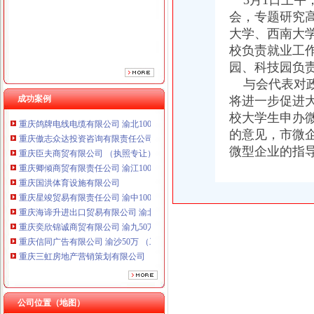
3月1日上午
会，专题研究
大学、西南大
校负责就业工
园、科技园负责
与会代表对政
成功案例
将进一步促进
重庆鸽牌电线电缆有限公司 渝北10010万 (进出口权)
校大学生申办
重庆傲志众达投资咨询有限责任公司 渝九1000万 （增资）
的意见，市微
重庆臣夫商贸有限公司 （执照专让）
微型企业的指
重庆卿倾商贸有限责任公司 渝江100万 （工商注册）
重庆国洪体育设施有限公司
重庆星竣贸易有限责任公司 渝中100万 （进出口权）
重庆海谛升进出口贸易有限公司 渝北100万 （进出口权）
重庆奕欣锦诚商贸有限公司 渝九50万 （工商注册）
重庆信同广告有限公司 渝沙50万 （工商注册）
重庆三虹房地产营销策划有限公司
重庆宝鹰汽车销售有限公司
重庆鸽牌电线电缆有限公司 渝北10010万 (进出口权)
重庆傲志众达投资咨询有限责任公司 渝九1000万 （增资）
公司位置（地图）
重庆臣夫商贸有限公司 （执照专让）