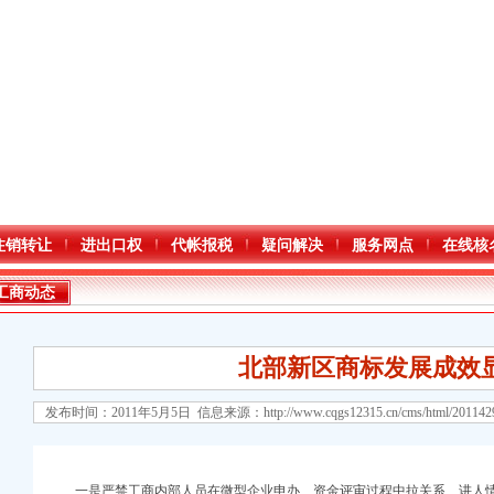
注销转让
进出口权
代帐报税
疑问解决
服务网点
在线核
工商动态
北部新区商标发展成效
发布时间：2011年5月5日 信息来源：
http://www.cqgs12315.cn/cms/html/20114
口权)
万 （增资）
一是严禁工商内部人员在微型企业申办、资金评审过程中拉关系、讲人情