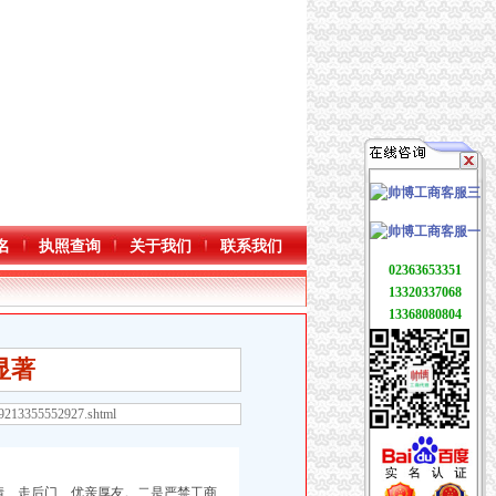
名
执照查询
关于我们
联系我们
02363653351
13320337068
13368080804
显著
29213355552927.shtml
、走后门、优亲厚友。二是严禁工商