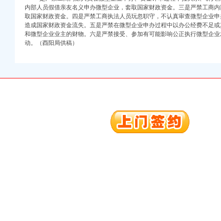
内部人员假借亲友名义申办微型企业，套取国家财政资金。三是严禁工商内
注册）
取国家财政资金。四是严禁工商执法人员玩忽职守，不认真审查微型企业申
造成国家财政资金流失。五是严禁在微型企业申办过程中以办公经费不足或
口权）
和微型企业业主的财物。六是严禁接受、参加有可能影响公正执行微型企业
进出口权）
动。（酉阳局供稿）
册）
口权)
万 （增资）
注册）
口权）
进出口权）
册）