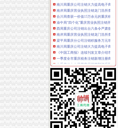
南岸局重庆营业执照注销龙门浩所查获2424听
合川局查获一价值15万余元的重庆税务注销涉
渝中局“四个化”重庆营业执照注销开展击流通
酉局重庆公司注销出台六条令严肃微型企业发
南岸局重庆营业执照注销龙门浩所查获2424听
梁平局重庆分公司注销积服务万元增收见成效
南川局重庆公司注销大力提高电子商务巡查效
《中国工商报》连续刊发文章介绍市重庆营业
一季度全市重庆税务注销新增注册商标5616件
市重庆代办公司工商局等三部门采取三项举措
市重庆公司注销局部署七项活动纪念建90周年
市重庆税务注销局各处室紧锣密鼓做好新版红
市重庆代办公司局12315综合指挥调度中心5月
市重庆分公司注销局被市办公厅评为2010年度
南岸局“三大力度三个到位”重庆税务注销全面
市重庆公司注销局出台《公众信息网管理办法
市重庆分公司注销局全面推行基层工商所纪检
市重庆公司注销局被国家总局办公厅评为全国
万州局查获“瘦身钢筋”重庆分公司注销137.5吨
四月份我市重庆代办公司动产押融资呈现四大
奉节局制定种植、重庆公司注销养殖业微型企