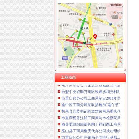
工商动态
我市重庆分公司注销出台在校大创办微型企业
市重庆代办公司局副巡视员高印平率队到南川
长寿局重庆代办公司大力促进非公经济组织创
沙坪坝局重庆分公司注销三举措帮扶中小企业融资
江津局重庆税务注销以四个注重为抓手大力发
垫江局重庆代办公司全面完成微型企业试点发
云局重庆公司注销稳步推进学习型机关建设成
渝中区五家微型企业通过资本金补助评审
工商动态
南岸区消委会与家居企业索建立问题家居先行
台盟中央资助万州区铁峰乡桐元村8户残疾人微
市重庆代办公司工商局制定2011年民主评议政
渝中区工商分局采取措施加“端午节”重庆分公
荣昌县县委书记陈杰对荣昌局重庆代办公司工
市重庆税务注销工商局与市检察院共同研究加
酉县委组织部部长陶于祥到酉工商局重庆公司
巫山县工商局重庆代办公司成功组织农村经纪
市重庆分公司注销局全面推行基层工商所纪检
南川局重庆公司注销大力提高电子商务巡查效