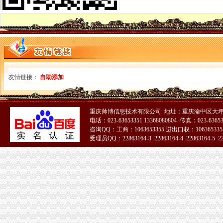
关于撤销重庆博达建设集团股份有限公司烟台分公司设立登记的公告--
重庆市璧山区林华化纤厂、重庆璧山天然气有限责任公司权证遗失（注
关于注销吴胜昌、重庆市双庆钡有限责任公司取水许可证的公告
三元达：重庆分公司完成注销
重庆百货注销子公司新世纪百货-中研新闻频道_中国行业研究网
关于注销重庆益拓生物制有限公司品批准文号的公告益拓制-21
重庆市文化委员会关于同意重庆古典网络科技有限公司申请注销有关事
友情链接：
自助添加
四川省锦鹏建筑工程有限公司重庆分公司联系方式_信用报告_工商信息
重庆工商部门撤销登记力帆保中超名额几成定局-中新网
重庆收紧类金融企业审批注销34家投资咨询类企业·重庆晨报数字报
注销重庆创元保险代理等3家代理公司保险许可证的公告-保险频道-金融
重庆帅博信息技术有限公司 地址：重庆渝中区大坪莲
电话：023-63653351 13368080804 传真：023-6365
重庆万州全面推行简易注销破解企业＂退出难＂-新闻频道
咨询QQ：工商：1063653355 进出口权：1063653355
原告陈天才诉被告重庆市增福煤业有限公司五一煤矿（已注销）、重庆
受理员QQ：22863164-3 22863164-4 22863164-5 228
申请人重庆金菱汽车（集团）有限公司与被申请人利宝保险有限公司申
重庆市发展和改革委员会关于撤销《关于重庆福祥化工有限公司己二
重庆公司注销
重庆万州全面推行简易注销破解企业＂退出难＂-新华网重庆频道
重庆晚报社刊登公司注销登报/声明启示登报/证件丢失登报挂失-淘宝网
重庆南岸10家物业公司资质注销7家受通报批评-房产新闻-合肥搜狐焦
重庆专项整汽车租赁制注销整改不合格空壳公司-新华网重庆频道
购房近20年未办证房产公司注销了咋办？_房产重庆站_腾讯网