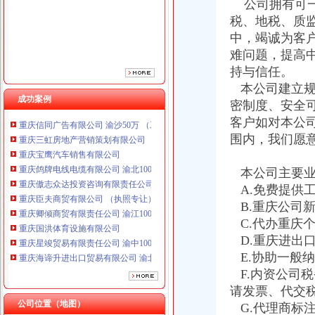
公司拥有可一
重庆傲志众达投资咨询有限责任公司 渝九1000万 （增资）
税、地税、质
重庆臣夫商贸有限公司 （执照专让）
中，竭诚为客
重庆卿倾商贸有限责任公司 渝江100万 （工商注册）
难问题，提高
重庆国洪体育设施有限公司
持与信任。
重庆星竣贸易有限责任公司 渝中100万 （进出口权）
重庆海谛升进出口贸易有限公司 渝北100万 （进出口权）
本公司建立规
成功案例
重庆奕欣锦诚商贸有限公司 渝九50万 （工商注册）
密制度、安全
重庆信同广告有限公司 渝沙50万 （工商注册）
客户如对本公
重庆三虹房地产营销策划有限公司
围内，我们愿
重庆宝鹰汽车销售有限公司
重庆鸽牌电线电缆有限公司 渝北10010万 (进出口权)
本公司主要业
重庆傲志众达投资咨询有限责任公司 渝九1000万 （增资）
A.免费提供
重庆臣夫商贸有限公司 （执照专让）
重庆卿倾商贸有限责任公司 渝江100万 （工商注册）
B.重庆公司
重庆国洪体育设施有限公司
C.代办重庆
重庆星竣贸易有限责任公司 渝中100万 （进出口权）
D.重庆进出
重庆海谛升进出口贸易有限公司 渝北100万 （进出口权）
E.协助一般
重庆奕欣锦诚商贸有限公司 渝九50万 （工商注册）
F.内资公司
重庆信同广告有限公司 渝沙50万 （工商注册）
请发票、代交
重庆三虹房地产营销策划有限公司
公司位置（地图）
G.代理商标
重庆宝鹰汽车销售有限公司