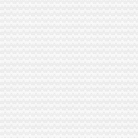
央行处置重庆“人人贷”风险违规：5公司注销
重庆工商部门撤销登记力帆保中超名额几成定局_网易体育
关于注销重庆市平湖化工涂料有限责任公司危险化学品安全生产许可证
关于注销重庆市镁城眼镜销售有限公司《器械经营许可证》的公示
注销重庆创元保险代理等3家代理公司保险许可证的公告-保险论坛-金融
建峰化工（000950）关于注销全资子公司重庆建峰化肥有限公司事宜
申请人重庆市公路工程（集团）股份有限公司（以下简称重庆公路工程
抚顺永昌钢有限公司重庆分公司联系方式_信用报告_工商信息-启信宝
重庆南岸10家物业公司资质注销7家受通报批评-房产新闻-合肥搜狐焦
重庆路美商务信息咨询有限公司重庆分公司联系方式_信用报告_工商信
重庆测绘地理信息网
重庆工商部门撤销登记力帆保住中超名额几定局-搜狐体育
关于撤销重庆博达建设集团股份有限公司烟台分公司设立登记的公告--
重庆市璧山区林华化纤厂、重庆璧山天然气有限责任公司权证遗失（注
关于注销吴胜昌、重庆市双庆钡有限责任公司取水许可证的公告
三元达：重庆分公司完成注销
重庆百货注销子公司新世纪百货-中研新闻频道_中国行业研究网
关于注销重庆益拓生物制有限公司品批准文号的公告益拓制-21
重庆市文化委员会关于同意重庆古典网络科技有限公司申请注销有关事
四川省锦鹏建筑工程有限公司重庆分公司联系方式_信用报告_工商信息
重庆工商部门撤销登记力帆保中超名额几成定局-中新网