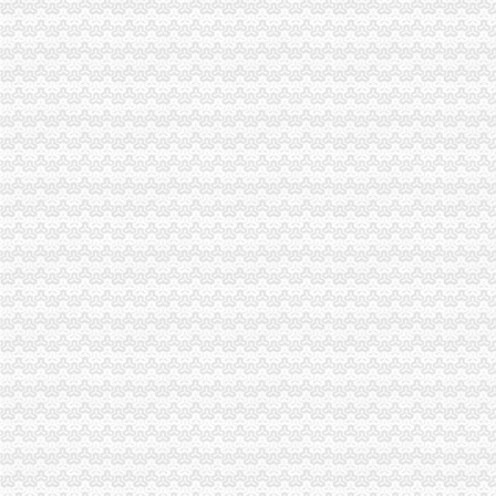
购房近20年未办证房产公司注销了咋办？_房产重庆站_腾讯网
重庆公司注销招标采购
关于注销重庆益拓生物制有限公司品批准文号的公告_全文
重庆：10家物管企业被注销资质,7家物管拒不考核_公元物业
重庆万州全面推行简易注销破解企业＂退出难＂-今日重庆-华龙网
四川省食品品监督管理局关于注销重庆射洪有限责任公司城关第
重庆国际实业投资股份有限公司关于注销控股子公司公告-银行频道-和
重庆国际实业投资股份有限公司关于注销控股子公司公告-外汇频道-和
重庆国际实业投资股份有限公司关于注销控股子公司公告-保险频道-和
重庆市工商管理局公众信息网
关于撤销重庆博达建设集团股份有限公司烟台分公司设立登记的公告
关于撤销重庆博达建设集团股份有限公司烟台分公司设立登记的公告
重庆市南岸区工商分局（公司变更、注销登记）.doc
重庆国际实业投资股份有限公司关于注销控股子公司公告-券频道-和
重庆万州全面推行简易注销破解企业＂退出难＂-新华网重庆频道
外国（地区）企业常驻代表机构注销_公司注册工商代办重庆帅博
重庆忠县依撤销一房产企业预售许可维护购房者权益--房产--网
重庆光国旅宜昌分公司注销公告-旅游公告-中国·宜昌
重庆晚报社刊登公司注销登报/声明启示登报/证件丢失登报挂失-淘宝网
代办重庆驾证注销服务_代办重庆驾证注销服务__道路交通_事务
关于注销重庆渝安土石方工程有限公司等2家企业有关资质的通知-文
重庆国际实业投资股份有限公司关于注销控股子公司公告-股指期货频