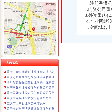
H.注册香港
I.内资公司
J.外资重庆
K.企业网站
重庆公司注销
L.空间域名
重庆万州全面推行简易注销破解企业＂退出难＂-南昌新闻网
重庆市永川区烟草专卖局许可证注销况-重庆市烟草专卖局（公司）
重庆景兴包装有限公司的立人资格将被注销_企业追踪_纸业资讯_
重庆专项整汽车租赁制注销整改不合格空壳公司-新华网重庆频道
购房近20年未办证房产公司注销了咋办？_房产重庆站_腾讯网
重庆公司注销招标采购
工商动态
关于注销重庆益拓生物制有限公司品批准文号的公告_全文
重庆：10家物管企业被注销资质,7家物管拒不考核_公元物业
重庆万州全面推行简易注销破解企业＂退出难＂-今日重庆-华龙网
四川省食品品监督管理局关于注销重庆射洪有限责任公司城关第
重庆国际实业投资股份有限公司关于注销控股子公司公告-银行频道-和
重庆国际实业投资股份有限公司关于注销控股子公司公告-外汇频道-和
重庆国际实业投资股份有限公司关于注销控股子公司公告-保险频道-和
重庆市工商管理局公众信息网
关于撤销重庆博达建设集团股份有限公司烟台分公司设立登记的公告
关于撤销重庆博达建设集团股份有限公司烟台分公司设立登记的公告