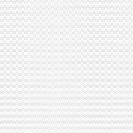
重庆工商部门撤销登记力帆保中超名额几成定局_网易体育
关于注销重庆市平湖化工涂料有限责任公司危险化学品安全生产许可证
关于注销重庆市镁城眼镜销售有限公司《器械经营许可证》的公示
注销重庆创元保险代理等3家代理公司保险许可证的公告-保险论坛-金融
建峰化工（000950）关于注销全资子公司重庆建峰化肥有限公司事宜
申请人重庆市公路工程（集团）股份有限公司（以下简称重庆公路工程
抚顺永昌钢有限公司重庆分公司联系方式_信用报告_工商信息-启信宝
重庆南岸10家物业公司资质注销7家受通报批评-房产新闻-合肥搜狐焦
重庆路美商务信息咨询有限公司重庆分公司联系方式_信用报告_工商信
重庆测绘地理信息网
重庆工商部门撤销登记力帆保住中超名额几定局-搜狐体育
关于撤销重庆博达建设集团股份有限公司烟台分公司设立登记的公告--
重庆市璧山区林华化纤厂、重庆璧山天然气有限责任公司权证遗失（注
关于注销吴胜昌、重庆市双庆钡有限责任公司取水许可证的公告
三元达：重庆分公司完成注销
重庆百货注销子公司新世纪百货-中研新闻频道_中国行业研究网
关于注销重庆益拓生物制有限公司品批准文号的公告益拓制-21
重庆市文化委员会关于同意重庆古典网络科技有限公司申请注销有关事
四川省锦鹏建筑工程有限公司重庆分公司联系方式_信用报告_工商信息
重庆工商部门撤销登记力帆保中超名额几成定局-中新网
重庆收紧类金融企业审批注销34家投资咨询类企业·重庆晨报数字报