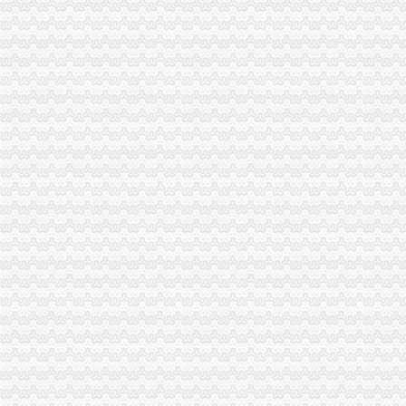
重庆公司注销招标采购
关于注销重庆益拓生物制有限公司品批准文号的公告_全文
重庆：10家物管企业被注销资质,7家物管拒不考核_公元物业
重庆万州全面推行简易注销破解企业＂退出难＂-今日重庆-华龙网
四川省食品品监督管理局关于注销重庆射洪有限责任公司城关第
重庆国际实业投资股份有限公司关于注销控股子公司公告-银行频道-和
重庆国际实业投资股份有限公司关于注销控股子公司公告-外汇频道-和
重庆国际实业投资股份有限公司关于注销控股子公司公告-保险频道-和
重庆市工商管理局公众信息网
关于撤销重庆博达建设集团股份有限公司烟台分公司设立登记的公告
关于撤销重庆博达建设集团股份有限公司烟台分公司设立登记的公告
重庆市南岸区工商分局（公司变更、注销登记）.doc
重庆国际实业投资股份有限公司关于注销控股子公司公告-券频道-和
重庆万州全面推行简易注销破解企业＂退出难＂-新华网重庆频道
外国（地区）企业常驻代表机构注销_公司注册工商代办重庆帅博
重庆忠县依撤销一房产企业预售许可维护购房者权益--房产--网
重庆光国旅宜昌分公司注销公告-旅游公告-中国·宜昌
重庆晚报社刊登公司注销登报/声明启示登报/证件丢失登报挂失-淘宝网
代办重庆驾证注销服务_代办重庆驾证注销服务__道路交通_事务
关于注销重庆渝安土石方工程有限公司等2家企业有关资质的通知-文
重庆国际实业投资股份有限公司关于注销控股子公司公告-股指期货频
央行处置重庆“人人贷”风险违规：5公司注销