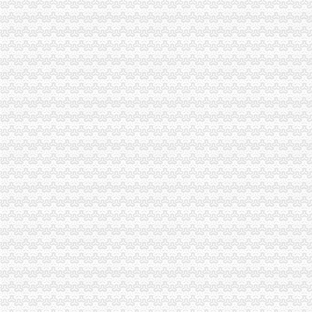
关于注销重庆市镁城眼镜销售有限公司《器械经营许可证》的公示
注销重庆创元保险代理等3家代理公司保险许可证的公告-保险论坛-金融
建峰化工（000950）关于注销全资子公司重庆建峰化肥有限公司事宜
申请人重庆市公路工程（集团）股份有限公司（以下简称重庆公路工程
抚顺永昌钢有限公司重庆分公司联系方式_信用报告_工商信息-启信宝
重庆南岸10家物业公司资质注销7家受通报批评-房产新闻-合肥搜狐焦
重庆路美商务信息咨询有限公司重庆分公司联系方式_信用报告_工商信
重庆测绘地理信息网
重庆工商部门撤销登记力帆保住中超名额几定局-搜狐体育
关于撤销重庆博达建设集团股份有限公司烟台分公司设立登记的公告--
重庆市璧山区林华化纤厂、重庆璧山天然气有限责任公司权证遗失（注
关于注销吴胜昌、重庆市双庆钡有限责任公司取水许可证的公告
三元达：重庆分公司完成注销
重庆百货注销子公司新世纪百货-中研新闻频道_中国行业研究网
关于注销重庆益拓生物制有限公司品批准文号的公告益拓制-21
重庆市文化委员会关于同意重庆古典网络科技有限公司申请注销有关事
四川省锦鹏建筑工程有限公司重庆分公司联系方式_信用报告_工商信息
重庆工商部门撤销登记力帆保中超名额几成定局-中新网
重庆收紧类金融企业审批注销34家投资咨询类企业·重庆晨报数字报
注销重庆创元保险代理等3家代理公司保险许可证的公告-保险频道-金融
重庆万州全面推行简易注销破解企业＂退出难＂-新闻频道
原告陈天才诉被告重庆市增福煤业有限公司五一煤矿（已注销）、重庆