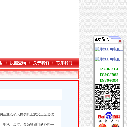
名
执照查询
关于我们
联系我们
02363653351
13320337068
13368080804
的企业或个人提供真正意义上全套优
、地税、质监、金融等部门的办理手