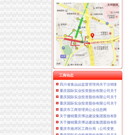
重庆卿倾商贸有限责任公司 渝江100万 （工商
重庆国洪体育设施有限公司
重庆公司注销
重庆星竣贸易有限责任公司 渝中100万 （进出
关于注销重庆市平湖化工涂料有限责任公司危
重庆海谛升进出口贸易有限公司 渝北100万 （
重庆市发展和改革委员会关于撤销《关于重庆
重庆奕欣锦诚商贸有限公司 渝九50万 （工商注
重庆市文化委员会关于同意重庆古典网络科技
重庆信同广告有限公司 渝沙50万 （工商注册）
重庆专项整汽车租赁制注销整改不合格空壳公司
重庆三虹房地产营销策划有限公司
购房近20年未办证房产公司注销了咋办？_房产
重庆宝鹰汽车销售有限公司
重庆公司注销招标采购
关于注销重庆益拓生物制有限公司品批准文号的
重庆：10家物管企业被注销资质,7家物管拒不考
重庆万州全面推行简易注销破解企业＂退出难＂
工商动态
四川省食品品监督管理局关于注销重庆射洪有
重庆国际实业投资股份有限公司关于注销控股子
重庆国际实业投资股份有限公司关于注销控股子
重庆国际实业投资股份有限公司关于注销控股子
重庆市工商管理局公众信息网
关于撤销重庆博达建设集团股份有限公司烟台
关于撤销重庆博达建设集团股份有限公司烟台
重庆市南岸区工商分局（公司变更、注销登记）.
重庆国际实业投资股份有限公司关于注销控股子
重庆万州全面推行简易注销破解企业＂退出难＂