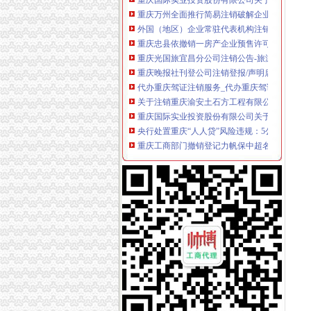
外国（地区）企业常驻代表机构注销_公司注册
重庆忠县依撤销一房产企业预售许可维护购房者权
重庆光国旅宜昌分公司注销公告-旅游公告-中国
重庆晚报社刊登公司注销登报/声明启示登报/证
代办重庆驾证注销服务_代办重庆驾证注销服务_
关于注销重庆渝安土石方工程有限公司等2家企
重庆国际实业投资股份有限公司关于注销控股子
央行处置重庆“人人贷”风险违规：5公司注销
重庆工商部门撤销登记力帆保中超名额几成定局
关于注销重庆市平湖化工涂料有限责任公司危
关于注销重庆市镁城眼镜销售有限公司《器械
注销重庆创元保险代理等3家代理公司保险许可证
建峰化工（000950）关于注销全资子公司重
申请人重庆市公路工程（集团）股份有限公司
抚顺永昌钢有限公司重庆分公司联系方式_信用
重庆南岸10家物业公司资质注销7家受通报批评
重庆路美商务信息咨询有限公司重庆分公司联系
重庆测绘地理信息网
重庆工商部门撤销登记力帆保住中超名额几定局
关于撤销重庆博达建设集团股份有限公司烟台分
重庆市璧山区林华化纤厂、重庆璧山天然气有