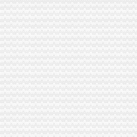
原告陈天才诉被告重庆市增福煤业有限公司五一煤矿（已注销）、重庆
申请人重庆金菱汽车（集团）有限公司与被申请人利宝保险有限公司申
重庆市发展和改革委员会关于撤销《关于重庆福祥化工有限公司己二