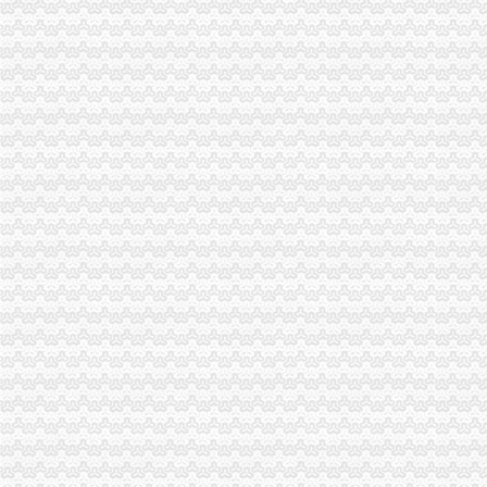
重庆：10家物管企业被注销资质,7家物管拒不考核_公元物业
重庆万州全面推行简易注销破解企业＂退出难＂-今日重庆-华龙网
四川省食品品监督管理局关于注销重庆射洪有限责任公司城关第
重庆国际实业投资股份有限公司关于注销控股子公司公告-银行频道-和
重庆国际实业投资股份有限公司关于注销控股子公司公告-外汇频道-和
重庆国际实业投资股份有限公司关于注销控股子公司公告-保险频道-和
重庆市工商管理局公众信息网
关于撤销重庆博达建设集团股份有限公司烟台分公司设立登记的公告
关于撤销重庆博达建设集团股份有限公司烟台分公司设立登记的公告
重庆市南岸区工商分局（公司变更、注销登记）.doc
重庆国际实业投资股份有限公司关于注销控股子公司公告-券频道-和
重庆万州全面推行简易注销破解企业＂退出难＂-新华网重庆频道
外国（地区）企业常驻代表机构注销_公司注册工商代办重庆帅博
重庆忠县依撤销一房产企业预售许可维护购房者权益--房产--网
重庆光国旅宜昌分公司注销公告-旅游公告-中国·宜昌
重庆晚报社刊登公司注销登报/声明启示登报/证件丢失登报挂失-淘宝网
代办重庆驾证注销服务_代办重庆驾证注销服务__道路交通_事务
关于注销重庆渝安土石方工程有限公司等2家企业有关资质的通知-文
重庆国际实业投资股份有限公司关于注销控股子公司公告-股指期货频
央行处置重庆“人人贷”风险违规：5公司注销
重庆工商部门撤销登记力帆保中超名额几成定局_网易体育