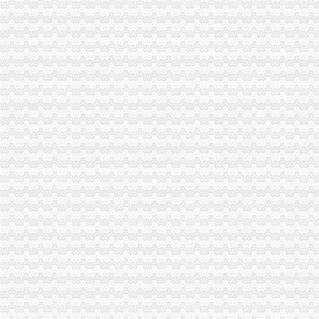
关于注销重庆市平湖化工涂料有限责任公司危险化学品安全生产许可证
关于注销重庆市镁城眼镜销售有限公司《器械经营许可证》的公示
注销重庆创元保险代理等3家代理公司保险许可证的公告-保险论坛-金融
建峰化工（000950）关于注销全资子公司重庆建峰化肥有限公司事宜
申请人重庆市公路工程（集团）股份有限公司（以下简称重庆公路工程
抚顺永昌钢有限公司重庆分公司联系方式_信用报告_工商信息-启信宝
重庆南岸10家物业公司资质注销7家受通报批评-房产新闻-合肥搜狐焦
重庆路美商务信息咨询有限公司重庆分公司联系方式_信用报告_工商信
重庆测绘地理信息网
重庆工商部门撤销登记力帆保住中超名额几定局-搜狐体育
关于撤销重庆博达建设集团股份有限公司烟台分公司设立登记的公告--
重庆市璧山区林华化纤厂、重庆璧山天然气有限责任公司权证遗失（注
关于注销吴胜昌、重庆市双庆钡有限责任公司取水许可证的公告
三元达：重庆分公司完成注销
重庆百货注销子公司新世纪百货-中研新闻频道_中国行业研究网
关于注销重庆益拓生物制有限公司品批准文号的公告益拓制-21
重庆市文化委员会关于同意重庆古典网络科技有限公司申请注销有关事
四川省锦鹏建筑工程有限公司重庆分公司联系方式_信用报告_工商信息
重庆工商部门撤销登记力帆保中超名额几成定局-中新网
重庆收紧类金融企业审批注销34家投资咨询类企业·重庆晨报数字报
注销重庆创元保险代理等3家代理公司保险许可证的公告-保险频道-金融
重庆万州全面推行简易注销破解企业＂退出难＂-新闻频道