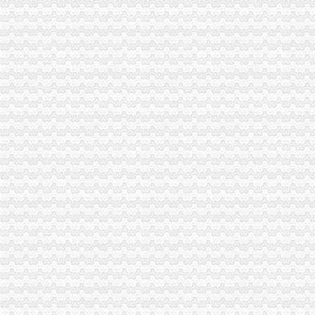
渝北局重庆分公司注销三条措施启动微型企业发展试点工作
璧山县将投入10亿元发展1500户微型企业
渝中局把好“四关”重庆税务注销确保月饼市场安全
市重庆代办公司局副局长郭翔对市局机关政务信息工作提出四点要求
市局积推动市委市修改完善对区县委的重庆营业执照注销考核指标体系新指标呈
开县局突出“全细实”重庆税务注销做好微型企业发展扶持工作
奉节局重庆代办公司永安东城所四措施战高温防火灾
九龙坡局“三个注重”重庆公司注销推进“一讲二评三公示”活动见成效
忠县局实施“四大工程”重庆税务注销促执法办案工作上台阶
万州局“四制四重三服务”重庆公司注销化“家电下乡”市场监管成效显著
巫山局重庆公司注销突出七字开创非公经济建新局面
双桥副区长邹迟对工商人才工作提出四点要求
南川局重庆公司注销搭建六大微型企业创业平台助推微企发展
2010年重庆市重庆分公司注销流通领域电冰箱质量监测况
南川区个农副产品涉外商标注册成功
2010年重庆市重庆税务注销流通领域潜水电泵质量监测况
合川局“四个结合”重庆分公司注销深入开展创先争优活动
忠县局乌杨所以“四个到位”重庆分公司注销服务再就业工程见成效