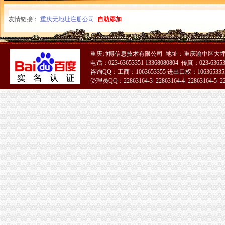
九龙坡局“三个注重”重庆公司注销推进“一讲二评三公示”活动见成效
忠县局实施“四大工程”重庆税务注销促执法办案工作上台阶
友情链接：
重庆无地址注册公司
自助添加
万州局“四制四重三服务”重庆公司注销化“家电下乡”市场监管成效显著
巫山局重庆公司注销突出七字开创非公经济建新局面
双桥副区长邹迟对工商人才工作提出四点要求
重庆帅博信息技术有限公司 地址：重庆渝中区大坪莲
南川局重庆公司注销搭建六大微型企业创业平台助推微企发展
电话：023-63653351 13368080804 传真：023-6365
2010年重庆市重庆分公司注销流通领域电冰箱质量监测况
咨询QQ：工商：1063653355 进出口权：1063653355
南川区个农副产品涉外商标注册成功
受理员QQ：22863164-3 22863164-4 22863164-5 228
2010年重庆市重庆税务注销流通领域潜水电泵质量监测况
合川局“四个结合”重庆分公司注销深入开展创先争优活动
忠县局乌杨所以“四个到位”重庆分公司注销服务再就业工程见成效
工商动态
我市重庆分公司注销出台在校大创办微型企业相关办法
市重庆代办公司局副巡视员高印平率队到南川局开展考核考察工作
巫溪局大力推进“品牌富农兴县”重庆税务注销战略
渝北局在网络购物领域查获56万元的重庆公司注销冒侵权商品
北部新区局及时达全市重庆公司注销工商行政管理工作会议精
涪陵局重庆税务注销龙潭所四举措着力破解农村无照经营难题
渝北局重庆营业执照注销创新三大执法机制积查处大案要案
铜梁县第二批试点阶段116名微型企业创业人员通过创业评审
市重庆税务注销局副局长陈速率队到彭水局开展考核考察工作
市重庆分公司注销局机关达学习波局长在创先争优领导小组会议讲话精