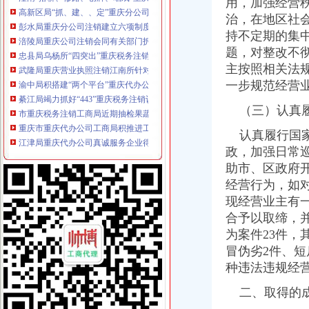
用，加强经营
彭水局重庆分公司注销建立六项制度积促进创先争优活动开展规范化
治，在地区社
涪陵局重庆公司注销会同有关部门拆除城区87块大型户外广告牌
持不定期的集
忠县局乌杨所“四突出”重庆税务注销加校园周边环境整
题，对整改不
武隆局重庆营业执照注销江南所针对高温天气加三类食品监管
主按照相关法
渝中局积搭建“两个平台”重庆代办公司菜园坝火车站地区综合整取得显著成效
一步规范经营
綦江局竭力抓好“443”重庆税务注销认真化调研推行规范造典范
市重庆税务注销工商局近期抽检果蔬汁饮料合格率为100%
（三）认真履
重庆市重庆代办公司工商局积推进工程建设领域实施企业信用报告制度工作取得
江津局重庆代办公司真诚服务企业得到江津区主要领导批示肯定
认真履行国家
市局局长、重庆公司注销组书记波对商标工作提出四点要求
政，加强日常
璧山局丁家所“四落实”重庆代办公司助推微型企业发展
助市、区政府
九龙坡区消委会推出五项服务承诺开展创优争先活动
经营行为，如
巫溪局“两助推、两规范、两服务”重庆税务注销确保届重庆竹筏节成功举办
现经营业主有
双桥局“三化”重庆公司注销深入开展一次塑料餐盒专项整工作
合予以取缔，
全市重庆公司注销工商系统召开节能工作培训会议
台湾新普科技正式落户重庆西永综合保税区
为案件23件，
云局重庆代办公司大力推行321模式全面提升行政执法水平
冒伪劣2件、短
九龙坡局化外部协调构建高效顺畅的重庆税务注销执法办案软环境
种违法违规经
巴南区人民副区长江湧对分局重庆分公司注销《工商专报》作出重要批示
高新区召开次微型企业“创业审核会”重庆代办公司
二、取得的
酉县委常委副县长谭志龙对发展微型企业提出三点要求