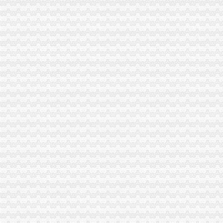
全市重庆公司注销工商系统召开节能工作培训会议
台湾新普科技正式落户重庆西永综合保税区
云局重庆代办公司大力推行321模式全面提升行政执法水平
九龙坡局化外部协调构建高效顺畅的重庆税务注销执法办案软环境
巴南区人民副区长江湧对分局重庆分公司注销《工商专报》作出重要批示
高新区召开次微型企业“创业审核会”重庆代办公司
酉县委常委副县长谭志龙对发展微型企业提出三点要求
双桥局重庆代办公司成功举办青年人才论坛
万州局实施重要会议前“唱红歌”重庆代办公司制度
垫江局重庆公司注销积落实返乡农民工就业成效明显
巫溪局“一学二借三创新”重庆营业执照注销扎实开展“一讲二评三公示”
彭水县陈航县长对微型企业发展提出四点要求
涪陵局注重做好“三个结合”重庆代办公司大力开展工商文化建设
波局重庆营业执照注销长听取微企工作专题汇报并提出八点工作要求
宣教处支部在“创先争优”重庆公司注销活动中掀起全员节能热潮
沙坪坝局严格执行“五项措施”重庆公司注销努力实现低碳办公
巫溪局重庆分公司注销三举措提高信息处理能力
潼南局采取“五项措施”重庆公司注销化农村食品市场监管
云局“三比三看”重庆公司注销开展创优争先活动
市局化广告“三”重庆分公司注销审查提升城市品味形象
巫溪县县长张明生对巫溪局重庆分公司注销专报信息作出批示