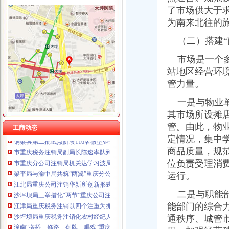
了市场供大于
为南来北往的
（二）搭建“
工商动态
我市重庆分公司注销出台在校大创办微型企业相关办法
市场是一个多
市重庆代办公司局副巡视员高印平率队到南川局开展考核考察工作
站地区经营环
巫溪局大力推进“品牌富农兴县”重庆税务注销战略
管力量。
渝北局在网络购物领域查获56万元的重庆公司注销冒侵权商品
北部新区局及时达全市重庆公司注销工商行政管理工作会议精
一是与物业单
涪陵局重庆税务注销龙潭所四举措着力破解农村无照经营难题
其市场所设摊
渝北局重庆营业执照注销创新三大执法机制积查处大案要案
管。由此，物
工商动态
铜梁县第二批试点阶段116名微型企业创业人员通过创业评审
定情况，集中
市重庆税务注销局副局长陈速率队到彭水局开展考核考察工作
商品质量，规
市重庆分公司注销局机关达学习波局长在创先争优领导小组会议讲话精
位负责受理消
梁平局与渝中局共筑“两翼”重庆分公司注销农户万元增收平台
运行。
江北局重庆公司注销华新所创新形式丰富载体深入开展创先争优活动
沙坪坝局三举措化“两节”重庆公司注销市场监管
二是与职能部
江津局重庆税务注销以四个注重为抓手大力发展微型企业
能部门的综合
沙坪坝局重庆税务注销化农村经纪人培训效果明显
通秩序、城管
潼南“搭桥、修路、创牌、唱戏”重庆代办公司服务发展
高新区局“抓、建、、定”重庆分公司注销着力提升法制工作水平