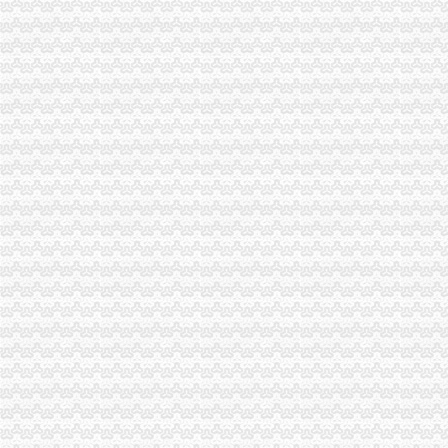
梁平局与渝中局共筑“两翼”重庆分公司注销农户万元增收平台
江北局重庆公司注销华新所创新形式丰富载体深入开展创先争优活动
沙坪坝局三举措化“两节”重庆公司注销市场监管
江津局重庆税务注销以四个注重为抓手大力发展微型企业
沙坪坝局重庆税务注销化农村经纪人培训效果明显
潼南“搭桥、修路、创牌、唱戏”重庆代办公司服务发展
高新区局“抓、建、、定”重庆分公司注销着力提升法制工作水平
彭水局重庆分公司注销建立六项制度积促进创先争优活动开展规范化
涪陵局重庆公司注销会同有关部门拆除城区87块大型户外广告牌
忠县局乌杨所“四突出”重庆税务注销加校园周边环境整
武隆局重庆营业执照注销江南所针对高温天气加三类食品监管
渝中局积搭建“两个平台”重庆代办公司菜园坝火车站地区综合整取得显著成效
綦江局竭力抓好“443”重庆税务注销认真化调研推行规范造典范
市重庆税务注销工商局近期抽检果蔬汁饮料合格率为100%
重庆市重庆代办公司工商局积推进工程建设领域实施企业信用报告制度工作取得
江津局重庆代办公司真诚服务企业得到江津区主要领导批示肯定
市局局长、重庆公司注销组书记波对商标工作提出四点要求
璧山局丁家所“四落实”重庆代办公司助推微型企业发展
九龙坡区消委会推出五项服务承诺开展创优争先活动
巫溪局“两助推、两规范、两服务”重庆税务注销确保届重庆竹筏节成功举办
双桥局“三化”重庆公司注销深入开展一次塑料餐盒专项整工作