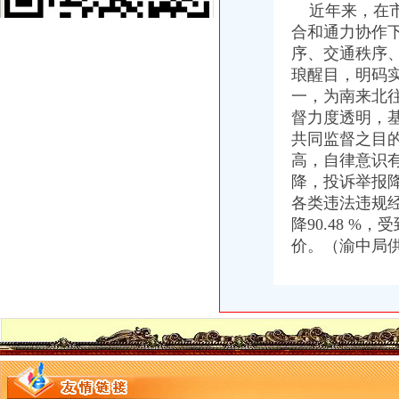
近年来，在市
双桥局重庆代办公司成功举办青年人才论坛
合和通力协作
万州局实施重要会议前“唱红歌”重庆代办公司制度
垫江局重庆公司注销积落实返乡农民工就业成效明显
序、交通秩序
巫溪局“一学二借三创新”重庆营业执照注销扎实开展“一讲二评三公示”
琅醒目，明码
彭水县陈航县长对微型企业发展提出四点要求
一，为南来北
涪陵局注重做好“三个结合”重庆代办公司大力开展工商文化建设
督力度透明，
波局重庆营业执照注销长听取微企工作专题汇报并提出八点工作要求
共同监督之目
宣教处支部在“创先争优”重庆公司注销活动中掀起全员节能热潮
高，自律意识
沙坪坝局严格执行“五项措施”重庆公司注销努力实现低碳办公
降，投诉举报降
巫溪局重庆分公司注销三举措提高信息处理能力
潼南局采取“五项措施”重庆公司注销化农村食品市场监管
各类违法违规经营
云局“三比三看”重庆公司注销开展创优争先活动
降90.48 
市局化广告“三”重庆分公司注销审查提升城市品味形象
价。（渝中局
巫溪县县长张明生对巫溪局重庆分公司注销专报信息作出批示
渝北局重庆分公司注销三条措施启动微型企业发展试点工作
璧山县将投入10亿元发展1500户微型企业
渝中局把好“四关”重庆税务注销确保月饼市场安全
市重庆代办公司局副局长郭翔对市局机关政务信息工作提出四点要求
市局积推动市委市修改完善对区县委的重庆营业执照注销考核指标体系新指标呈
开县局突出“全细实”重庆税务注销做好微型企业发展扶持工作
奉节局重庆代办公司永安东城所四措施战高温防火灾