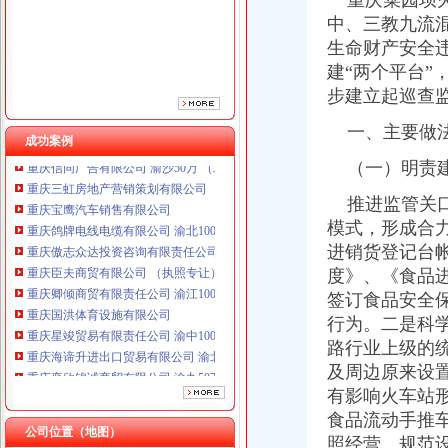
重庆菜园坝火
重庆傲志众达投资咨询有限责任公司 渝九1000万 （增资）
中、三教九流
重庆臣夫商贸有限公司 （执照专让）
重庆卿倾商贸有限责任公司 渝江100万 （工商注册）
生命财产安全
重庆国洪体育设施有限公司
建“两个平台
重庆星竣贸易有限责任公司 渝中100万 （进出口权）
步建立起巡查
重庆海谛升进出口贸易有限公司 渝北100万 （进出口权）
重庆奕欣锦诚商贸有限公司 渝九50万 （工商注册）
一、主要做
成功案例
重庆信同广告有限公司 渝沙50万 （工商注册）
（一）明责建
重庆三虹房地产营销策划有限公司
重庆宝鹰汽车销售有限公司
推进监管关口
重庆鸽牌电线电缆有限公司 渝北10010万 (进出口权)
模式，形成合
重庆傲志众达投资咨询有限责任公司 渝九1000万 （增资）
进销货登记台
重庆臣夫商贸有限公司 （执照专让）
度》、《食品
重庆卿倾商贸有限责任公司 渝江100万 （工商注册）
重庆国洪体育设施有限公司
签订食品安全
重庆星竣贸易有限责任公司 渝中100万 （进出口权）
行为。二是科
重庆海谛升进出口贸易有限公司 渝北100万 （进出口权）
路行业上级的
重庆奕欣锦诚商贸有限公司 渝九50万 （工商注册）
及周边原来设
重庆信同广告有限公司 渝沙50万 （工商注册）
有影响火车站
重庆三虹房地产营销策划有限公司
食品流动手推
重庆宝鹰汽车销售有限公司
公司位置（地图）
照经营。规范设