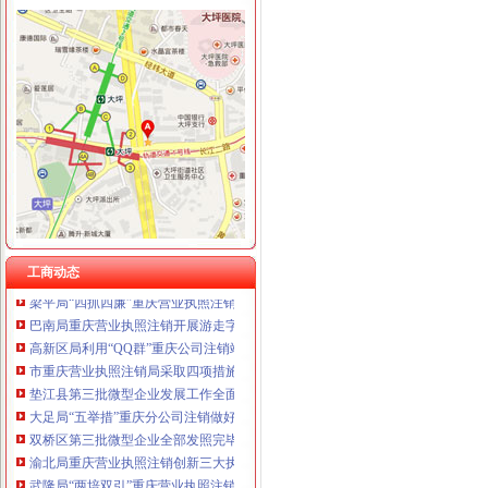
重庆国洪体育设施有限公司
工商动态
重庆星竣贸易有限责任公司 渝中100万 （进出口权）
我市重庆分公司注销出台在校大创办微型企业相关办法
重庆海谛升进出口贸易有限公司 渝北100万 （进出口权）
市工商局“送教上门”重庆营业执照注销培训会在铜梁成功举行
重庆奕欣锦诚商贸有限公司 渝九50万 （工商注册）
市重庆代办公司工商局制定2011年民主评议政风行风工作实施方案
重庆信同广告有限公司 渝沙50万 （工商注册）
市重庆公司注销局部署七项活动纪念建90周年
重庆三虹房地产营销策划有限公司
渝北局行政约谈沃尔玛超市重庆公司注销指出五点问题
重庆宝鹰汽车销售有限公司
执法局重庆公司注销叫停苹果搭售行为维护消费者权益
渝中局重庆代办公司开展无照经营小旅馆专项取缔行动
重庆出台个企业信用信息征集和公开管理规范文件
市局六项措施推进“双”重庆营业执照注销行动后期工作
合同处迅速贯彻落实全市重庆营业执照注销工商行政管理会议精
工商动态
梁平局“四抓四廉”重庆营业执照注销加春节期间廉政建设
巴南局重庆营业执照注销开展游走字幕和小区户外广告整工作取得阶段成效
高新区局利用“QQ群”重庆公司注销竭力帮扶微型企业取得显著成效
市重庆营业执照注销局采取四项措施圆满完成规范文件清理工作
垫江县第三批微型企业发展工作全面完成
大足局“五举措”重庆分公司注销做好两节期间安全稳定工作
双桥区第三批微型企业全部发照完毕
渝北局重庆营业执照注销创新三大执法机制积查处大案要案
武隆局“两培双引”重庆营业执照注销助推农户万元增收