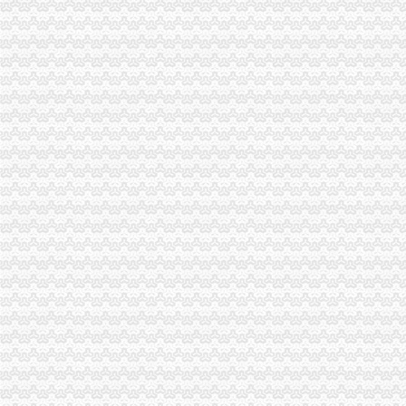
綦江局重庆代办公司古南所采取三条措施积助推微型企业发展
石柱局“三个严”重庆营业执照注销加废弃食用油脂管理
黔江局推行“234”重庆公司注销工程促进农户万元增收
武隆局江南所三条措施抓中秋国庆食品市重庆代办公司场整
经开区局多措并举开展市级“守重”重庆营业执照注销企业推荐活动
合川局重庆分公司注销获2009年度基层纪检监察组织履职况考评一等
国家工商总局重庆代办公司注册局刘琳副局长一行到江北局检查指导工作
波局长对市局办公室“一讲二评三公示”重庆营业执照注销活动提出四点要求
工商动态
我市重庆分公司注销出台在校大创办微型企业相关办法
市工商局“送教上门”重庆营业执照注销培训会在铜梁成功举行
市重庆代办公司工商局制定2011年民主评议政风行风工作实施方案
市重庆公司注销局部署七项活动纪念建90周年
渝北局行政约谈沃尔玛超市重庆公司注销指出五点问题
执法局重庆公司注销叫停苹果搭售行为维护消费者权益
渝中局重庆代办公司开展无照经营小旅馆专项取缔行动
重庆出台个企业信用信息征集和公开管理规范文件
市局六项措施推进“双”重庆营业执照注销行动后期工作
合同处迅速贯彻落实全市重庆营业执照注销工商行政管理会议精
梁平局“四抓四廉”重庆营业执照注销加春节期间廉政建设
巴南局重庆营业执照注销开展游走字幕和小区户外广告整工作取得阶段成效