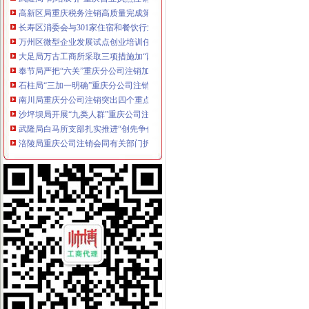
高新区局重庆税务注销高质量完成第二批微型企业发展试点任务
长寿区消委会与301家住宿和餐饮行业经营者签订承诺书
万州区微型企业发展试点创业培训任务圆满完成
大足局万古工商所采取三项措施加“两节”重庆分公司注销食品安全监管
奉节局严把“六关”重庆分公司注销加微型企业创业能力审查
石柱局“三加一明确”重庆分公司注销稳步推进微型企业扶持发展工作
南川局重庆分公司注销突出四个重点全面加基层基础建设
沙坪坝局开展“九类人群”重庆公司注销提高创业扶持针对
武隆局白马所支部扎实推进“创先争优”重庆代办公司活动
涪陵局重庆公司注销会同有关部门拆除城区87块大型户外广告牌
巫溪局三措施确保两节食品市重庆营业执照注销场消费安全
璧山局重庆税务注销查处取缔农村地区网吧成效明显
永川局在基层工商所推行“三项制度”重庆税务注销提高服务水平
合川局重庆营业执照注销采取倒记时工作制度确保微企业发展试点工作圆满完成
綦江县人大常委会采取六大行动助推微型企业发展
梁平局“四化”重庆税务注销加月饼市场监管
童小平副市重庆代办公司长对微型企业发展工作提出三项要求
全市重庆税务注销工商系统全面学习宣市委三届七次全委会精
企业处立足服务扎实开展“一讲二评三公示”重庆代办公司
江津局经检执法支队被区授予“江津区五佳行政执法机构”重庆公司注销称号
云局以“五个一”重庆营业执照注销为抓手提高政务信息工作水平
市重庆公司注销局12315综合指挥调度中心9月份第1周受理况