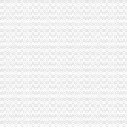
云局重庆代办公司充分发挥职能作用助推农业产业化发展
合川局重庆分公司注销获得2009年度基层纪检监察组织履职况考评一等
北碚局东所“三确保”重庆分公司注销着力整校园周边环境
高新区局举行“微型企业创业指导站”重庆税务注销授牌仪式
九龙坡局重庆营业执照注销微企办大力服务微型企业获锦旗
江津局建好“三个平台”重庆营业执照注销推进创先争优活动
双桥区四措并举化资金保障促微企发展
綦江局重庆代办公司古南所采取三条措施积助推微型企业发展
石柱局“三个严”重庆营业执照注销加废弃食用油脂管理
黔江局推行“234”重庆公司注销工程促进农户万元增收
武隆局江南所三条措施抓中秋国庆食品市重庆代办公司场整
经开区局多措并举开展市级“守重”重庆营业执照注销企业推荐活动
合川局重庆分公司注销获2009年度基层纪检监察组织履职况考评一等
国家工商总局重庆代办公司注册局刘琳副局长一行到江北局检查指导工作
波局长对市局办公室“一讲二评三公示”重庆营业执照注销活动提出四点要求