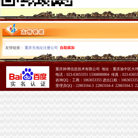
巫山局重庆营业执照注销食品安全培训工作呈现三个点
石柱局“四个到位”重庆分公司注销化校园周边食品市场监管
巴南局一品所“两个注重”重庆代办公司扶持微型企业发展
铜梁局重庆公司注销部署全县安全大检查确保两节平安
黔江区次微型企业创业评审会成功召开
江津局以创先争优活动促进“双提升”重庆营业执照注销
巴南局召开“三会”重庆分公司注销助推微型企业发展
友情链接：
重庆无地址注册公司
自助添加
永川局重庆营业执照注销四项举措加两节食品安全专项检查
城口局及时达贯彻全市重庆税务注销微型企业发展工作会议精
合川区常务副区长陈刚充分肯定该局重庆公司注销注册登记工作
重庆帅博信息技术有限公司 地址：重庆渝中区大坪莲
彭水局重庆分公司注销建立六项制度积促进创先争优活动开展规范化
电话：023-63653351 13368080804 传真：023-6365
各区县委组织部长观摩市局机关“一讲二评三公示”重庆营业执照注销开展况
咨询QQ：工商：1063653355 进出口权：1063653355
市局机关携手安利公司为铁锋乡小学建“光操场”重庆代办公司
受理员QQ：22863164-3 22863164-4 22863164-5 228
双桥局五项措施贯彻全市重庆营业执照注销微企工作座谈会精
云局重庆代办公司充分发挥职能作用助推农业产业化发展
合川局重庆分公司注销获得2009年度基层纪检监察组织履职况考评一等
北碚局东所“三确保”重庆分公司注销着力整校园周边环境
高新区局举行“微型企业创业指导站”重庆税务注销授牌仪式
九龙坡局重庆营业执照注销微企办大力服务微型企业获锦旗
江津局建好“三个平台”重庆营业执照注销推进创先争优活动
双桥区四措并举化资金保障促微企发展