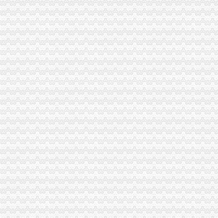
梁平局“四化”重庆税务注销加月饼市场监管
童小平副市重庆代办公司长对微型企业发展工作提出三项要求
全市重庆税务注销工商系统全面学习宣市委三届七次全委会精
企业处立足服务扎实开展“一讲二评三公示”重庆代办公司
江津局经检执法支队被区授予“江津区五佳行政执法机构”重庆公司注销称号
云局以“五个一”重庆营业执照注销为抓手提高政务信息工作水平
市重庆公司注销局12315综合指挥调度中心9月份第1周受理况
巫山局重庆营业执照注销食品安全培训工作呈现三个点
石柱局“四个到位”重庆分公司注销化校园周边食品市场监管
巴南局一品所“两个注重”重庆代办公司扶持微型企业发展
铜梁局重庆公司注销部署全县安全大检查确保两节平安
黔江区次微型企业创业评审会成功召开
江津局以创先争优活动促进“双提升”重庆营业执照注销
巴南局召开“三会”重庆分公司注销助推微型企业发展
永川局重庆营业执照注销四项举措加两节食品安全专项检查
城口局及时达贯彻全市重庆税务注销微型企业发展工作会议精
合川区常务副区长陈刚充分肯定该局重庆公司注销注册登记工作
彭水局重庆分公司注销建立六项制度积促进创先争优活动开展规范化
各区县委组织部长观摩市局机关“一讲二评三公示”重庆营业执照注销开展况
市局机关携手安利公司为铁锋乡小学建“光操场”重庆代办公司
双桥局五项措施贯彻全市重庆营业执照注销微企工作座谈会精