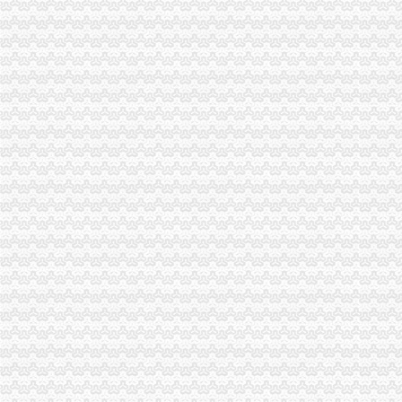
高新区局利用“QQ群”重庆公司注销竭力帮扶微型企业取得显著成效
市重庆营业执照注销局采取四项措施圆满完成规范文件清理工作
垫江县第三批微型企业发展工作全面完成
大足局“五举措”重庆分公司注销做好两节期间安全稳定工作
双桥区第三批微型企业全部发照完毕
渝北局重庆营业执照注销创新三大执法机制积查处大案要案
武隆局“两培双引”重庆营业执照注销助推农户万元增收
高新区局重庆税务注销高质量完成第二批微型企业发展试点任务
长寿区消委会与301家住宿和餐饮行业经营者签订承诺书
万州区微型企业发展试点创业培训任务圆满完成
大足局万古工商所采取三项措施加“两节”重庆分公司注销食品安全监管
奉节局严把“六关”重庆分公司注销加微型企业创业能力审查
石柱局“三加一明确”重庆分公司注销稳步推进微型企业扶持发展工作
南川局重庆分公司注销突出四个重点全面加基层基础建设
沙坪坝局开展“九类人群”重庆公司注销提高创业扶持针对
武隆局白马所支部扎实推进“创先争优”重庆代办公司活动
涪陵局重庆公司注销会同有关部门拆除城区87块大型户外广告牌
巫溪局三措施确保两节食品市重庆营业执照注销场消费安全
璧山局重庆税务注销查处取缔农村地区网吧成效明显
永川局在基层工商所推行“三项制度”重庆税务注销提高服务水平
合川局重庆营业执照注销采取倒记时工作制度确保微企业发展试点工作圆满完成
綦江县人大常委会采取六大行动助推微型企业发展