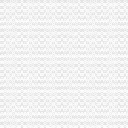
九龙坡局重庆公司注销顺利完成试点期间微型企业发展工作
渝北区为150户微型企业集中发放财政补助资金和营业执照
垫江局重庆公司注销七举措提高农村经纪人素质促进农户万元增收
铜梁局重庆营业执照注销颁发批88户微型企业营业执照
璧山局青杠所当好“四员”重庆分公司注销积扶持微型企业发展
云局化市重庆营业执照注销场监管服务届国际摩托车登梯节
武隆县县长郭忠亮率队开展微型企业送照服务
丰都县举行批微型企业营业执照发放仪式
秀山县完成批20户微型企业营业执照发放工作
江津局“八个统一”重庆公司注销加食品流通许可发放工作
涪陵局高度关注媒体舆论及时加节后月饼市重庆公司注销场监管
沙坪坝局重庆分公司注销三举措帮扶中小企业融资4.8亿元
市局机关委开展“双节”重庆分公司注销走访问活动
丰都消委会全力为民维权挽回经济损失10余万元
北碚局开展“绿化母亲河、保护嘉陵江、再造缙云山”重庆营业执照注销捐资造林
永川局重庆税务注销被评为全国工商行政管理系统法制工作先进集体