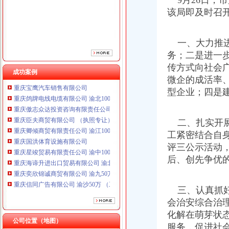
9月26日，
该局即及时召
一、大力推进
务；二是进一
传方式向社会
成功案例
微企的成活率
重庆鸽牌电线电缆有限公司 渝北10010万 (进出口权)
型企业；四是
重庆傲志众达投资咨询有限责任公司 渝九1000万 （增资）
重庆臣夫商贸有限公司 （执照专让）
二、扎实开展
重庆卿倾商贸有限责任公司 渝江100万 （工商注册）
重庆国洪体育设施有限公司
工紧密结合自
重庆星竣贸易有限责任公司 渝中100万 （进出口权）
评三公示活动
重庆海谛升进出口贸易有限公司 渝北100万 （进出口权）
后、创先争优
重庆奕欣锦诚商贸有限公司 渝九50万 （工商注册）
重庆信同广告有限公司 渝沙50万 （工商注册）
重庆三虹房地产营销策划有限公司
三、认真抓好总
重庆宝鹰汽车销售有限公司
会治安综合治
重庆鸽牌电线电缆有限公司 渝北10010万 (进出口权)
化解在萌芽状
重庆傲志众达投资咨询有限责任公司 渝九1000万 （增资）
公司位置（地图）
服务，促进社