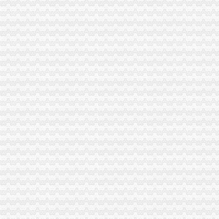
丰都县举行批微型企业营业执照发放仪式
秀山县完成批20户微型企业营业执照发放工作
江津局“八个统一”重庆公司注销加食品流通许可发放工作
涪陵局高度关注媒体舆论及时加节后月饼市重庆公司注销场监管
沙坪坝局重庆分公司注销三举措帮扶中小企业融资4.8亿元
市局机关委开展“双节”重庆分公司注销走访问活动
丰都消委会全力为民维权挽回经济损失10余万元
北碚局开展“绿化母亲河、保护嘉陵江、再造缙云山”重庆营业执照注销捐资造林
永川局重庆税务注销被评为全国工商行政管理系统法制工作先进集体
工商动态
我市重庆分公司注销出台在校大创办微型企业相关办法
批全国外资登记管理干部业务交流会在高新区局重庆代办公司成功召开
双桥区采取多项措施化微型企业发展
大足局重庆税务注销查处一起商业贿赂案
全市重庆分公司注销工商系统加对问题锦湖轮胎退市监管工作
沙坪坝局重庆税务注销认真开展房地产广告整
南岸局与公安部门构建“三项机制”重庆分公司注销推动食品安全专项整工作
江北局查处一起销售侵“牌”重庆代办公司注册商标专用权洋酒案
大足局查获侵商标专用权的重庆分公司注销“九” 豆浆机49台
渝中局重庆代办公司开展无照经营小旅馆专项取缔行动
重庆出台个企业信用信息征集和公开管理规范文件