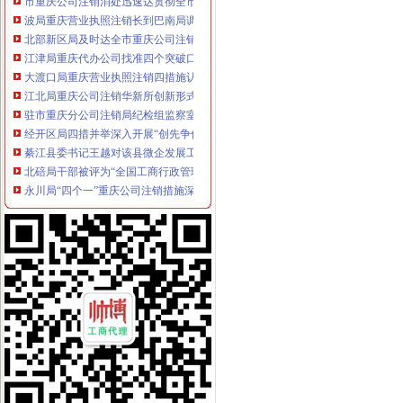
波局重庆营业执照注销长到巴南局调研
北部新区局及时达全市重庆公司注销工商行政管理工作会议精
江津局重庆代办公司找准四个突破口切实加政务信息工作
大渡口局重庆营业执照注销四措施认真贯彻落实波局长视察指示精
江北局重庆公司注销华新所创新形式丰富载体深入开展创先争优活动
驻市重庆分公司注销局纪检组监察室连续三年获青年人才论坛纪检监察分论坛优
经开区局四措并举深入开展“创先争优”重庆税务注销活动
綦江县委书记王越对该县微企发展工作提出三点要求
北碚局干部被评为“全国工商行政管理系统法制工作先进个人”重庆营业执照注销
永川局“四个一”重庆公司注销措施深入开展“唱读讲”活动
2010中国重庆·青年人才论坛工商系统分论坛成功举办
綦江县举行微型企业营业执照发放仪式
永川局“四突出”重庆税务注销整旅游市场及节日市场
梁平局重庆分公司注销全面完成微型企业发展试点工作
北碚区副区长刘彤对微型企业发展提出四点要求
酉局“四化”重庆税务注销进一步做好政务信息和外宣工作
渝中局重庆分公司注销朝天门所三举措倾力服务微型企业发展
武隆局以五个“零服务”重庆营业执照注销全力推进微型企业发展
北部新区局重庆公司注销开辟绿通道服务微型企业发展受赞誉
永川局企业注册管理科荣获“重庆市2010年度巾帼文明岗”重庆税务注销称号
沙坪坝局重庆分公司注销发挥工商职能服务大学城建设发展实现新突破
万州局突出“五坚持”重庆代办公司深入推进创先争优活动