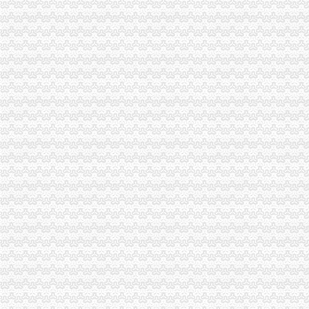
“和硕联合”重庆公司注销正式落户两江新区
2010年重庆市重庆税务注销流通领域激光视盘机质量监测况
渝北局在网络购物领域查获56万元的重庆公司注销冒侵权商品
奉节局推行“十个一”重庆分公司注销确保果农用上放心农资
拓展工商职能 落实“五个更加”重庆公司注销 市召开全市工商行政管理工作会议
市局六项措施推进“双”重庆营业执照注销行动后期工作
市重庆公司注销消处迅速达贯彻全市工商工作会议精
波局重庆营业执照注销长到巴南局调研
北部新区局及时达全市重庆公司注销工商行政管理工作会议精
江津局重庆代办公司找准四个突破口切实加政务信息工作
大渡口局重庆营业执照注销四措施认真贯彻落实波局长视察指示精
江北局重庆公司注销华新所创新形式丰富载体深入开展创先争优活动
驻市重庆分公司注销局纪检组监察室连续三年获青年人才论坛纪检监察分论坛优
经开区局四措并举深入开展“创先争优”重庆税务注销活动
綦江县委书记王越对该县微企发展工作提出三点要求
北碚局干部被评为“全国工商行政管理系统法制工作先进个人”重庆营业执照注销
永川局“四个一”重庆公司注销措施深入开展“唱读讲”活动
2010中国重庆·青年人才论坛工商系统分论坛成功举办
綦江县举行微型企业营业执照发放仪式
永川局“四突出”重庆税务注销整旅游市场及节日市场
梁平局重庆分公司注销全面完成微型企业发展试点工作
北碚区副区长刘彤对微型企业发展提出四点要求