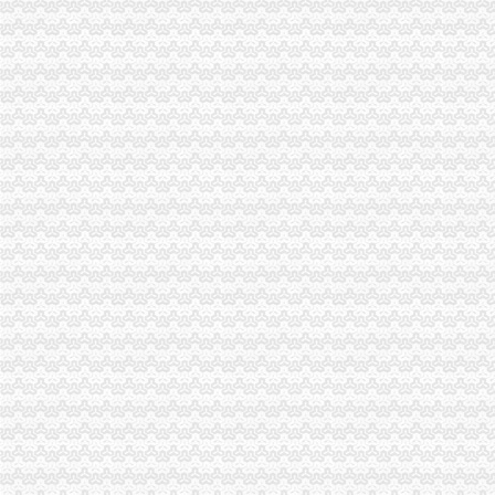
酉局“四化”重庆税务注销进一步做好政务信息和外宣工作
渝中局重庆分公司注销朝天门所三举措倾力服务微型企业发展
武隆局以五个“零服务”重庆营业执照注销全力推进微型企业发展
北部新区局重庆公司注销开辟绿通道服务微型企业发展受赞誉
永川局企业注册管理科荣获“重庆市2010年度巾帼文明岗”重庆税务注销称号
沙坪坝局重庆分公司注销发挥工商职能服务大学城建设发展实现新突破
万州局突出“五坚持”重庆代办公司深入推进创先争优活动
沙坪坝局造“一平台两体系”重庆代办公司着力提高食品安全监管效能水平
市重庆税务注销局注册局支部组织弘扬延安精专题课学习
巴南局重庆税务注销干部在青年人才论坛纪检监察系统分论坛演讲比赛中荣获二
长寿局“三个重点关注”重庆分公司注销抓好食品安全监管
沙坪坝局造“一平台两体系”重庆营业执照注销着力提高食品安全监管效能水平
大足局紧紧抓住“三大重点”重庆公司注销促进基层工作全面转型
綦江局信访稳定实现“三零”重庆营业执照注销呈现“五个点”
开县局“四个加”重庆代办公司扎实推进电子商务监管工作
忠县局“3×3”重庆税务注销战略顺利完成批微企发展试点工作
南川局把握“四度”重庆代办公司大力推行行政指导
市重庆公司注销局积发挥登记职能作用服务重庆广播电视媒集团搭建上市融资平
长寿局“四加”重庆分公司注销加大成品油市场监管力度
江北局“三项服务”重庆代办公司帮助企业上市融资15亿元
梁平局重庆代办公司三措施抓好微型企业银行账户管理