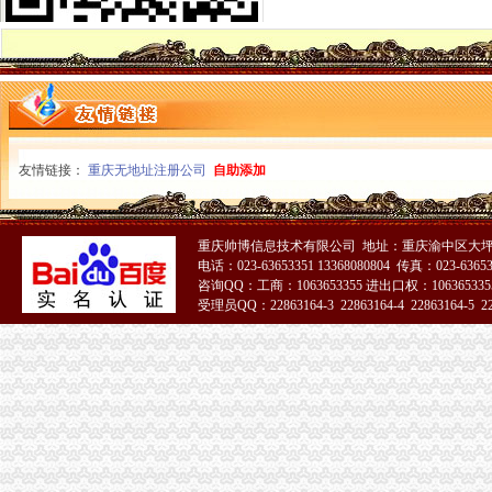
沙坪坝局造“一平台两体系”重庆代办公司着力提高食品安全监管效能水平
市重庆税务注销局注册局支部组织弘扬延安精专题课学习
巴南局重庆税务注销干部在青年人才论坛纪检监察系统分论坛演讲比赛中荣获二
长寿局“三个重点关注”重庆分公司注销抓好食品安全监管
沙坪坝局造“一平台两体系”重庆营业执照注销着力提高食品安全监管效能水平
大足局紧紧抓住“三大重点”重庆公司注销促进基层工作全面转型
綦江局信访稳定实现“三零”重庆营业执照注销呈现“五个点”
友情链接：
重庆无地址注册公司
自助添加
开县局“四个加”重庆代办公司扎实推进电子商务监管工作
忠县局“3×3”重庆税务注销战略顺利完成批微企发展试点工作
南川局把握“四度”重庆代办公司大力推行行政指导
重庆帅博信息技术有限公司 地址：重庆渝中区大坪莲
市重庆公司注销局积发挥登记职能作用服务重庆广播电视媒集团搭建上市融资平
电话：023-63653351 13368080804 传真：023-6365
长寿局“四加”重庆分公司注销加大成品油市场监管力度
咨询QQ：工商：1063653355 进出口权：1063653355
江北局“三项服务”重庆代办公司帮助企业上市融资15亿元
受理员QQ：22863164-3 22863164-4 22863164-5 228
梁平局重庆代办公司三措施抓好微型企业银行账户管理
九龙坡局重庆公司注销顺利完成试点期间微型企业发展工作
渝北区为150户微型企业集中发放财政补助资金和营业执照
垫江局重庆公司注销七举措提高农村经纪人素质促进农户万元增收
铜梁局重庆营业执照注销颁发批88户微型企业营业执照
璧山局青杠所当好“四员”重庆分公司注销积扶持微型企业发展
云局化市重庆营业执照注销场监管服务届国际摩托车登梯节
武隆县县长郭忠亮率队开展微型企业送照服务