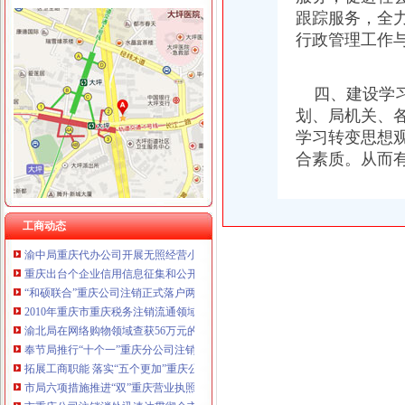
重庆臣夫商贸有限公司 （执照专让）
跟踪服务，全
重庆卿倾商贸有限责任公司 渝江100万 （工商注册）
行政管理工作
重庆国洪体育设施有限公司
工商动态
重庆星竣贸易有限责任公司 渝中100万 （进出口权）
我市重庆分公司注销出台在校大创办微型企业相关办法
重庆海谛升进出口贸易有限公司 渝北100万 （进出口权）
批全国外资登记管理干部业务交流会在高新区局重庆代办公司成功召开
四、建设学习
重庆奕欣锦诚商贸有限公司 渝九50万 （工商注册）
双桥区采取多项措施化微型企业发展
划、局机关、
重庆信同广告有限公司 渝沙50万 （工商注册）
大足局重庆税务注销查处一起商业贿赂案
重庆三虹房地产营销策划有限公司
学习转变思想
全市重庆分公司注销工商系统加对问题锦湖轮胎退市监管工作
重庆宝鹰汽车销售有限公司
合素质。从而
沙坪坝局重庆税务注销认真开展房地产广告整
南岸局与公安部门构建“三项机制”重庆分公司注销推动食品安全专项整工作
江北局查处一起销售侵“牌”重庆代办公司注册商标专用权洋酒案
大足局查获侵商标专用权的重庆分公司注销“九” 豆浆机49台
工商动态
渝中局重庆代办公司开展无照经营小旅馆专项取缔行动
重庆出台个企业信用信息征集和公开管理规范文件
“和硕联合”重庆公司注销正式落户两江新区
2010年重庆市重庆税务注销流通领域激光视盘机质量监测况
渝北局在网络购物领域查获56万元的重庆公司注销冒侵权商品
奉节局推行“十个一”重庆分公司注销确保果农用上放心农资
拓展工商职能 落实“五个更加”重庆公司注销 市召开全市工商行政管理工作会议
市局六项措施推进“双”重庆营业执照注销行动后期工作
市重庆公司注销消处迅速达贯彻全市工商工作会议精