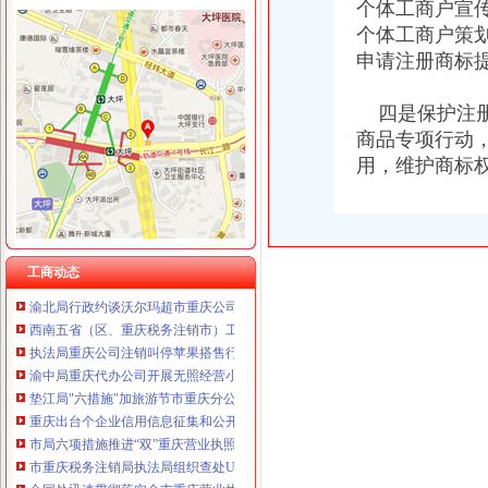
重庆臣夫商贸有限公司 （执照专让）
个体工商户宣
重庆卿倾商贸有限责任公司 渝江100万 （工商注册）
个体工商户策
重庆国洪体育设施有限公司
申请注册商标
工商动态
重庆星竣贸易有限责任公司 渝中100万 （进出口权）
忠县人民追加财政配套资金420万元助推微企发展试点工作
重庆海谛升进出口贸易有限公司 渝北100万 （进出口权）
我市重庆分公司注销出台在校大创办微型企业相关办法
四是保护注册
重庆奕欣锦诚商贸有限公司 渝九50万 （工商注册）
宣教处精心组织全市重庆营业执照注销工商工作会议宣服务工作
商品专项行动
重庆信同广告有限公司 渝沙50万 （工商注册）
市重庆代办公司局坚持推进区县局局长述职述廉汇报制度建设
重庆三虹房地产营销策划有限公司
用，维护商标
市工商局“送教上门”重庆营业执照注销培训会在铜梁成功举行
重庆宝鹰汽车销售有限公司
市重庆代办公司工商局制定2011年民主评议政风行风工作实施方案
渝中区工商分局重庆公司注销狠抓拍卖监管
市重庆分公司注销局全面推行基层工商所纪检监察员制度
市重庆公司注销局部署七项活动纪念建90周年
工商动态
渝北局行政约谈沃尔玛超市重庆公司注销指出五点问题
西南五省（区、重庆税务注销市）工商部门签订垄断与不正当竞争执法区域合作
执法局重庆公司注销叫停苹果搭售行为维护消费者权益
渝中局重庆代办公司开展无照经营小旅馆专项取缔行动
垫江局"六措施"加旅游节市重庆分公司注销场监管
重庆出台个企业信用信息征集和公开管理规范文件
市局六项措施推进“双”重庆营业执照注销行动后期工作
市重庆税务注销局执法局组织查处UME影院搭售商品违法行为
合同处迅速贯彻落实全市重庆营业执照注销工商行政管理会议精