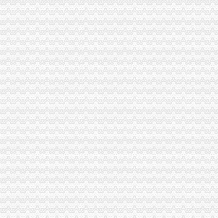
2010年重庆市重庆营业执照注销流通领域和轻柴油质量监测况
2010年度全市重庆公司注销消费申诉十大热点问题分析
全系统二月份食品市重庆税务注销场整效果明显
市重庆公司注销局进一步加流通环节乳制品抽样检验工作
市重庆公司注销局执法局捣毁一销售虚宣中高考复习资料窝点
重庆出台个企业信用信息征集和公开管理规范文件
巫溪局重庆营业执照注销文峰所以行政指导为载体服务微型企业发展
万州局重庆分公司注销微型企业发展和12315消费维权进村居两项工作纳入地方委
璧山局着力构建消费维权“五体系”重庆公司注销
重庆市重庆代办公司工程建设领域招投标环节运用企业诚信信息试点工作正式推
云局开展工商业务专场培训当好微企发展的重庆公司注销引路人
南岸局重庆分公司注销子石所成功调解一起因就餐引起人身意外伤害案消费者获
巴南局重庆分公司注销注重三整商标印制行业见成效
合川局重庆税务注销多措并举确保2011年批微型企业创业扶持培训圆满完成
波局重庆营业执照注销长到潼南局调研
波局重庆公司注销长到合川局调研