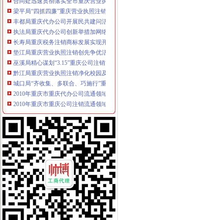
梁平局“四抓四廉”重庆营业执照注销加春节期间廉政建设
丰都局重庆代办公司开展民共建问活动
执法局重庆代办公司创新举措加网络违法案件查办
长寿局重庆税务注销商标发展实现开门红
垫江局重庆营业执照注销创先争优活动呈现五大点
巫溪局精心谋划“3.15”重庆公司注销活动
黔江局重庆营业执照注销净化校园及周边环境
城口局“齐收集、多联合、巧施行”重庆营业执照注销谋划“3.15”活动
2010年重庆市重庆代办公司流通领域电热毯质量监测况
2010年重庆市重庆公司注销流通领域插头插座质量监测况
沈金副局重庆分公司注销长对北碚局工作提出五点要求
市微企办、重庆税务注销市教委组织召开在校大创办微企座谈会
市重庆税务注销局机关全力帮扶铁峰乡留守儿童
执法局重庆代办公司总支创先争优活动获佳绩
潼南局重庆分公司注销四举措抓案件质量
市重庆代办公司局田野副巡视员率队开展2010年区县食品安全工作考核
波局重庆公司注销长到永川局调研
2月份全市重庆公司注销动产押融资况分析
市重庆分公司注销局突出重点组织开展葡萄酒市场专项执法检查
市重庆税务注销局将开展流通环节食品安全百日专项执法行动
市重庆公司注销局12315综合指挥调度中心3月份第1周受理况