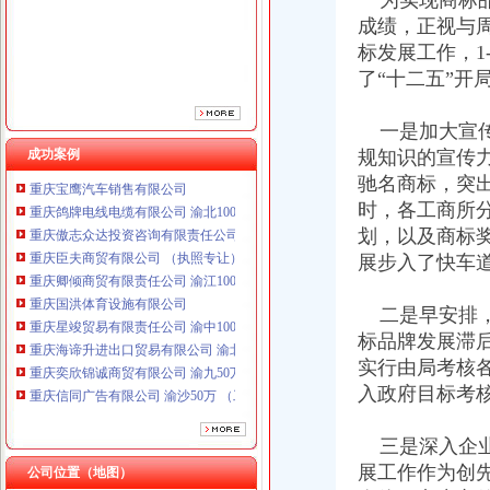
为实现商标品
成绩，正视与
标发展工作，1
了“十二五”开
一是加大宣传
成功案例
规知识的宣传
驰名商标，突
重庆鸽牌电线电缆有限公司 渝北10010万 (进出口权)
时，各工商所
重庆傲志众达投资咨询有限责任公司 渝九1000万 （增资）
划，以及商标
重庆臣夫商贸有限公司 （执照专让）
展步入了快车
重庆卿倾商贸有限责任公司 渝江100万 （工商注册）
重庆国洪体育设施有限公司
重庆星竣贸易有限责任公司 渝中100万 （进出口权）
二是早安排，
重庆海谛升进出口贸易有限公司 渝北100万 （进出口权）
标品牌发展滞后
重庆奕欣锦诚商贸有限公司 渝九50万 （工商注册）
实行由局考核
重庆信同广告有限公司 渝沙50万 （工商注册）
入政府目标考
重庆三虹房地产营销策划有限公司
重庆宝鹰汽车销售有限公司
三是深入企业
重庆鸽牌电线电缆有限公司 渝北10010万 (进出口权)
重庆傲志众达投资咨询有限责任公司 渝九1000万 （增资）
展工作作为创
公司位置（地图）