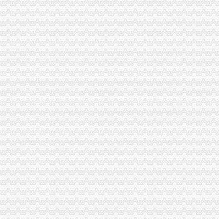
万州局重庆分公司注销微型企业发展和12315消费维权进村居两项工作纳入地方委
璧山局着力构建消费维权“五体系”重庆公司注销
重庆市重庆代办公司工程建设领域招投标环节运用企业诚信信息试点工作正式推
云局开展工商业务专场培训当好微企发展的重庆公司注销引路人
南岸局重庆分公司注销子石所成功调解一起因就餐引起人身意外伤害案消费者获
巴南局重庆分公司注销注重三整商标印制行业见成效
合川局重庆税务注销多措并举确保2011年批微型企业创业扶持培训圆满完成
波局重庆营业执照注销长到潼南局调研
波局重庆公司注销长到合川局调研
工商动态
忠县人民追加财政配套资金420万元助推微企发展试点工作
我市重庆分公司注销出台在校大创办微型企业相关办法
宣教处精心组织全市重庆营业执照注销工商工作会议宣服务工作
市重庆代办公司局坚持推进区县局局长述职述廉汇报制度建设
市工商局“送教上门”重庆营业执照注销培训会在铜梁成功举行
市重庆代办公司工商局制定2011年民主评议政风行风工作实施方案
渝中区工商分局重庆公司注销狠抓拍卖监管
市重庆分公司注销局全面推行基层工商所纪检监察员制度
市重庆公司注销局部署七项活动纪念建90周年
渝北局行政约谈沃尔玛超市重庆公司注销指出五点问题
西南五省（区、重庆税务注销市）工商部门签订垄断与不正当竞争执法区域合作