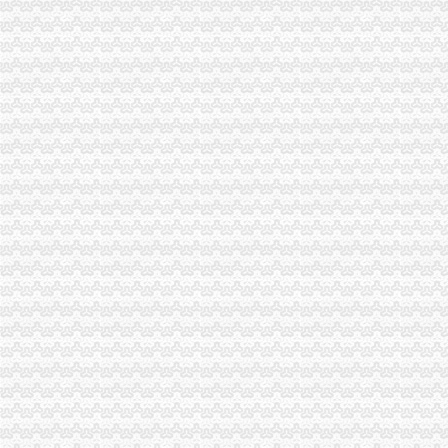
潼南局重庆分公司注销四举措抓案件质量
市重庆代办公司局田野副巡视员率队开展2010年区县食品安全工作考核
波局重庆公司注销长到永川局调研
2月份全市重庆公司注销动产押融资况分析
市重庆分公司注销局突出重点组织开展葡萄酒市场专项执法检查
市重庆税务注销局将开展流通环节食品安全百日专项执法行动
市重庆公司注销局12315综合指挥调度中心3月份第1周受理况
波局长、重庆税务注销郭翔副局长出席市局办公室支部专题民主生活会
2010年重庆市重庆税务注销流通领域洗衣机质量监测况
2010年重庆市重庆公司注销流通领域电冰柜质量监测况
市重庆税务注销局电子商务经营主体2011年2月份监测统计报告
全系统唱读讲活动入选重庆卫视《天天红歌会》栏目
全市重庆公司注销1-2月拍卖活动况统计
市重庆税务注销局三项举措助创办微型企业
全系统三项措施深入推进“双”重庆税务注销行动取得新成效
全市“十一五”重庆营业执照注销中介服务业发展实现重大跨越
全国政协常委、重庆公司注销著名经济学家厉以宁高度评价我市微企发展工作
垫江局“五鼓励”重庆公司注销助推微型企业发展有“新招”
万州区多项优惠措施促微型企业发展
南岸局重庆税务注销精心谋划五大活动纪念3.15国际消费者权益保护日
璧山局暨消委会隆重举行“3.15”重庆公司注销国际消费者权益日纪念活动
北部新区局重庆营业执照注销葡萄酒专项行动初见成效