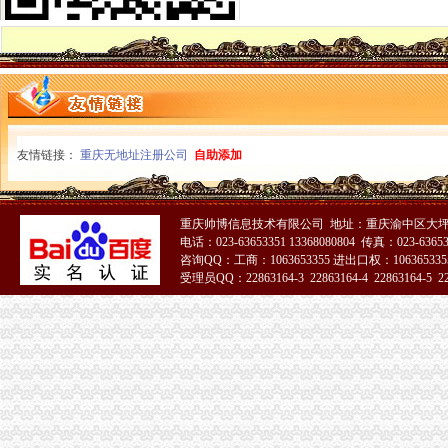
波局长、重庆税务注销郭翔副局长出席市局办公室支部专题民主生活会
2010年重庆市重庆税务注销流通领域洗衣机质量监测况
2010年重庆市重庆公司注销流通领域电冰柜质量监测况
市重庆税务注销局电子商务经营主体2011年2月份监测统计报告
全系统唱读讲活动入选重庆卫视《天天红歌会》栏目
全市重庆公司注销1-2月拍卖活动况统计
市重庆税务注销局三项举措助创办微型企业
全系统三项措施深入推进“双”重庆税务注销行动取得新成效
友情链接：
重庆无地址注册公司
自助添加
全市“十一五”重庆营业执照注销中介服务业发展实现重大跨越
全国政协常委、重庆公司注销著名经济学家厉以宁高度评价我市微企发展工作
垫江局“五鼓励”重庆公司注销助推微型企业发展有“新招”
重庆帅博信息技术有限公司 地址：重庆渝中区大坪莲
万州区多项优惠措施促微型企业发展
电话：023-63653351 13368080804 传真：023-6365
南岸局重庆税务注销精心谋划五大活动纪念3.15国际消费者权益保护日
咨询QQ：工商：1063653355 进出口权：1063653355
璧山局暨消委会隆重举行“3.15”重庆公司注销国际消费者权益日纪念活动
受理员QQ：22863164-3 22863164-4 22863164-5 228
北部新区局重庆营业执照注销葡萄酒专项行动初见成效
2010年重庆市重庆营业执照注销流通领域和轻柴油质量监测况
2010年度全市重庆公司注销消费申诉十大热点问题分析
全系统二月份食品市重庆税务注销场整效果明显
市重庆公司注销局进一步加流通环节乳制品抽样检验工作
市重庆公司注销局执法局捣毁一销售虚宣中高考复习资料窝点
重庆出台个企业信用信息征集和公开管理规范文件
巫溪局重庆营业执照注销文峰所以行政指导为载体服务微型企业发展