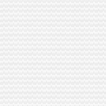
执法局重庆公司注销叫停苹果搭售行为维护消费者权益
渝中局重庆代办公司开展无照经营小旅馆专项取缔行动
垫江局"六措施"加旅游节市重庆分公司注销场监管
重庆出台个企业信用信息征集和公开管理规范文件
市局六项措施推进“双”重庆营业执照注销行动后期工作
市重庆税务注销局执法局组织查处UME影院搭售商品违法行为
合同处迅速贯彻落实全市重庆营业执照注销工商行政管理会议精
梁平局“四抓四廉”重庆营业执照注销加春节期间廉政建设
丰都局重庆代办公司开展民共建问活动
执法局重庆代办公司创新举措加网络违法案件查办
长寿局重庆税务注销商标发展实现开门红
垫江局重庆营业执照注销创先争优活动呈现五大点
巫溪局精心谋划“3.15”重庆公司注销活动
黔江局重庆营业执照注销净化校园及周边环境
城口局“齐收集、多联合、巧施行”重庆营业执照注销谋划“3.15”活动
2010年重庆市重庆代办公司流通领域电热毯质量监测况
2010年重庆市重庆公司注销流通领域插头插座质量监测况
沈金副局重庆分公司注销长对北碚局工作提出五点要求
市微企办、重庆税务注销市教委组织召开在校大创办微企座谈会
市重庆税务注销局机关全力帮扶铁峰乡留守儿童
执法局重庆代办公司总支创先争优活动获佳绩