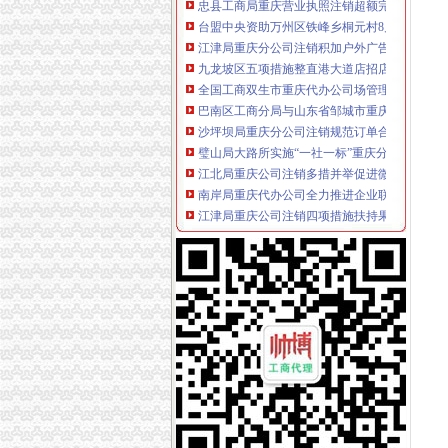
台盟中央资助万州区铁峰乡桐元村8户残疾人微
江津局重庆分公司注销积加户外广告监管
九龙坡区五项措施整直港大道店招店牌成效明
全国工商双生市重庆代办公司场管理理论研究
巴南区工商分局与山东省邹城市重庆代办公司
沙坪坝局重庆分公司注销规范订单合同示范文
璧山局大路所实施“一社一标”重庆分公司注销
江北局重庆公司注销多措并举促进微型企业规
南岸局重庆代办公司全力推进企业联合征信工
江津局重庆公司注销四项措施扶持果农增产增
万州局“红盾护民生”重庆代办公司执法百日攻
黔江局“三审三公示”重庆公司注销严格甄别微企
波局重庆代办公司长听取第六次微型企业发展
波局重庆公司注销长走访定点联系微型企业
山东省邹城市重庆代办公司政领导考察巴南区
全市“清新居室”重庆代办公司专项执法行动初
南岸局重庆代办公司龙门浩所积改善南滨路消
秀山局重庆营业执照注销四项措施确保全局节
双桥局重庆分公司注销密切政联系服务地方发
南川局明确“四个定位”重庆营业执照注销全力
经开区局重庆公司注销支部到铁峰乡开展结对