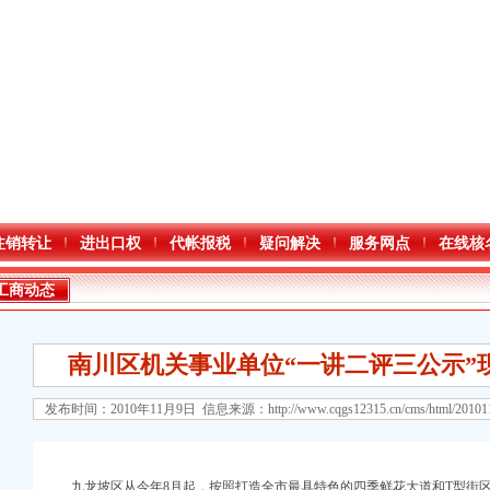
注销转让
进出口权
代帐报税
疑问解决
服务网点
在线核
工商动态
南川区机关事业单位“一讲二评三公示”
发布时间：2010年11月9日 信息来源：
http://www.cqgs12315.cn/cms/html/2010
九龙坡区从今年8月起，按照打造全市最具特色的四季鲜花大道和T型街区