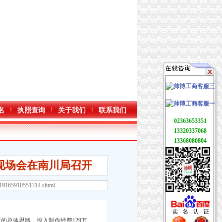
名
执照查询
关于我们
联系我们
02363653351
13320337068
13368080804
现场会在南川局召开
119165910551314.shtml
的总体思路，投入制作经费129万