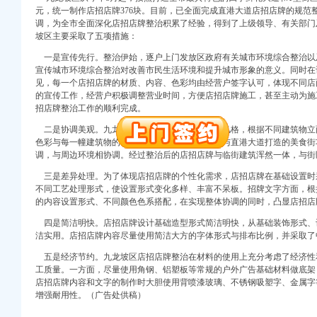
元，统一制作店招店牌376块。目前，已全面完成直港大道店招店牌的规范
调，为全市全面深化店招店牌整治积累了经验，得到了上级领导、有关部门
坡区主要采取了五项措施：
一是宣传先行。整治伊始，逐户上门发放区政府有关城市环境综合整治以
宣传城市环境综合整治对改善市民生活环境和提升城市形象的意义。同时在
见，每一个店招店牌的材质、内容、色彩均由经营户签字认可，体现不同店
的宣传工作，经营户积极调整营业时间，方便店招店牌施工，甚至主动为施
招店牌整治工作的顺利完成。
口权)
万 （增资）
二是协调美观。九龙坡区结合直港大道整体改造风格，根据不同建筑物立
色彩与每一幢建筑物的基准色、建筑风格相协调，与直港大道打造的美食街
调，与周边环境相协调。经过整治后的店招店牌与临街建筑浑然一体，与街
注册）
三是差异处理。为了体现店招店牌的个性化需求，店招店牌在基础设置时
口权）
不同工艺处理形式，使设置形式变化多样、丰富不呆板。招牌文字方面，根
进出口权）
的内容设置形式、不同颜色色系搭配，在实现整体协调的同时，凸显店招店
册）
四是简洁明快。店招店牌设计基础造型形式简洁明快，从基础装饰形式、
洁实用。店招店牌内容尽量使用简洁大方的字体形式与排布比例，并采取了
五是经济节约。九龙坡区店招店牌整治在材料的使用上充分考虑了经济性
工质量。一方面，尽量使用角钢、铝塑板等常规的户外广告基础材料做底架
口权)
店招店牌内容和文字的制作时大胆使用背喷漆玻璃、不锈钢吸塑字、金属字
万 （增资）
增强耐用性。（广告处供稿）