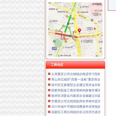
重庆卿倾商贸有限责任公司 渝江100万 （工商
重庆国洪体育设施有限公司
工商动态
重庆星竣贸易有限责任公司 渝中100万 （进出
我市重庆分公司注销出台在校大创办微型企业
重庆海谛升进出口贸易有限公司 渝北100万 （
渝北局行政约谈沃尔玛超市重庆公司注销指出
重庆奕欣锦诚商贸有限公司 渝九50万 （工商注
市局六项措施推进“双”重庆营业执照注销行动
重庆信同广告有限公司 渝沙50万 （工商注册）
市重庆代办公司局副巡视员高印平率队到南川
重庆三虹房地产营销策划有限公司
渝北局推行“一单通”重庆代办公司工作取得阶
重庆宝鹰汽车销售有限公司
南岸局实行市场准入“四规范”重庆税务注销积
长寿局重庆代办公司大力促进非公经济组织创
沙坪坝局重庆分公司注销三举措帮扶中小企业融资
江津局重庆税务注销以四个注重为抓手大力发
垫江局重庆代办公司全面完成微型企业试点发
工商动态
云局重庆公司注销稳步推进学习型机关建设成
秀山局北城所“四看一送检”重庆营业执照注销
渝中区五家微型企业通过资本金补助评审
双桥局双路工商所查鲜肉家禽市重庆分公司注
南岸区消委会与家居企业索建立问题家居先行
市重庆公司注销局副局长李林对监管巡查体系
2011年端午节期间消费者申诉举报咨询处理况
高新区工商分局组织非公经济代表开展“我身边的
忠县工商局重庆营业执照注销超额完成2011年