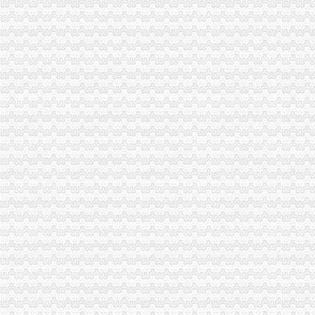
江津局大力扶持微型企业参与市重庆公司注销场竞争
北碚局重庆代办公司开展涉外中介行业清理整顿
合川局重庆分公司注销积做好微型企业持续发展工作
市重庆代办公司局副局长李林出席巴南工商分局与邹城市工商局友好合作协议签
市重庆营业执照注销局副局长李林出席北碚区学校食品安全义务监督员聘任大会
江津局重庆税务注销加知识产权保护力度
合川局荣获“2010年全国清理整顿人力资源市场秩序专项行动突出成绩单位”重
市重庆分公司注销局组织参加全国工商系统知识产权保护与执法工作电视电话会
市重庆分公司注销局部署击侵知识产权和制售冒伪劣商品专项行动
市局宣教处支部认真学习贯彻的重庆营业执照注销十七届五中全会精
市重庆营业执照注销政协委员年终视察团视察微企发展工作
市局局长、组书记波要求大力规范全系统“一讲二评三公示”重庆代办公司再掀创
市重庆营业执照注销局副巡视员陈建川到渝中局调研巡查体系改革试点工作
渝中局重庆营业执照注销化执法监督规范执法行为依法行政工作取得阶段成效
永川局述职述廉工作注重“五个结合”重庆代办公司把好五个环节
忠县局立足“三个早”重庆营业执照注销促第二批微企创业培训顺利开班
江北局观农贸所力推动三项试点促进市重庆营业执照注销场建设提档升级