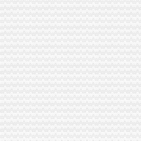
市重庆公司注销局部署七项活动纪念建90周年
南川局重庆公司注销大力提高电子商务巡查效率
渝北局行政约谈沃尔玛超市重庆公司注销指出五点问题
西南五省（区、重庆税务注销市）工商部门签订垄断与不正当竞争执法区域合作
全市重庆分公司注销工商系统加对问题锦湖轮胎退市监管工作
市重庆代办公司个协会工作总结表彰大会暨第二次会员代表大会成功召开
执法局重庆公司注销叫停苹果搭售行为维护消费者权益
渝中局重庆代办公司开展无照经营小旅馆专项取缔行动
秀山局重庆税务注销开展废旧收购行业专项整
垫江局"六措施"加旅游节市重庆分公司注销场监管
巴南局开展城区菜市重庆营业执照注销场专项整活动
万盛区副区长杨晓对企业信用体系建设工作提出要求
綦江局篆塘所加大校园周边食品市重庆代办公司场监管力度
璧山局重庆分公司注销五措施狠抓第二批微型企业发展工作
渝中局突出“实、新、活、宽”重庆代办公司四字方针开展法制员业务培训
黔江局重庆营业执照注销采取三项措施开展微型企业专项巡查
潼南局重庆分公司注销积帮助大创业
万州区实行“量化评分制”重庆公司注销受理微型企业创业申报
渝中局重庆税务注销与美国箭牌糖类有限公司开展品牌保护交流研讨会
垫江局重庆分公司注销开展非公经济建工作取得成效
大足局“保姆式”重庆代办公司服务指导商标发展出成效