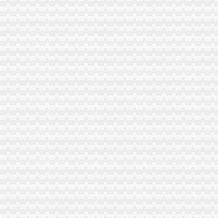
市重庆分公司注销局组织参加全国工商系统知识产权保护与执法工作电视电话会
市重庆分公司注销局部署击侵知识产权和制售冒伪劣商品专项行动
市局宣教处支部认真学习贯彻的重庆营业执照注销十七届五中全会精
市重庆营业执照注销政协委员年终视察团视察微企发展工作
市局局长、组书记波要求大力规范全系统“一讲二评三公示”重庆代办公司再掀创
市重庆营业执照注销局副巡视员陈建川到渝中局调研巡查体系改革试点工作
渝中局重庆营业执照注销化执法监督规范执法行为依法行政工作取得阶段成效
永川局述职述廉工作注重“五个结合”重庆代办公司把好五个环节
忠县局立足“三个早”重庆营业执照注销促第二批微企创业培训顺利开班
江北局观农贸所力推动三项试点促进市重庆营业执照注销场建设提档升级
工商动态
忠县人民追加财政配套资金420万元助推微企发展试点工作
我市重庆分公司注销出台在校大创办微型企业相关办法
宣教处精心组织全市重庆营业执照注销工商工作会议宣服务工作
忠县局重庆代办公司新立所倾力助推个经济发展见成效
市重庆代办公司局坚持推进区县局局长述职述廉汇报制度建设
市工商局“送教上门”重庆营业执照注销培训会在铜梁成功举行
市重庆代办公司工商局制定2011年民主评议政风行风工作实施方案
渝中区工商分局重庆公司注销狠抓拍卖监管
酉县委组织部部长陶于祥到酉工商局重庆公司注销调研非公建工作
市重庆分公司注销局全面推行基层工商所纪检监察员制度