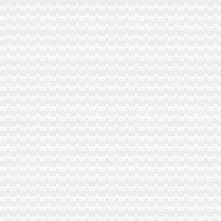
涪陵局重庆公司注销江北所扎实开展商标富农工作促进农户万元增收
黔江局重庆税务注销协助供销社搭建网络平台促进三农发展
市局机关出台操作办法规范“一讲二评三公示”重庆公司注销
潼南局三举措开展报废汽车市重庆营业执照注销场专项整
渝中局重庆代办公司突出重点创新方式着力构建商标专用权保护新格局
万州局“三个突出”重庆公司注销实现综合理与工商工作有机结合
开县局建立“监控两级督查”重庆公司注销制度加廉政风险点防范管理
江津局采取“五个联动”重庆税务注销提高维权效率
北碚局重庆税务注销开通微型企业工作声讯电话
北部新区局重庆分公司注销多措并举加亚运会食品安全监管工作
沙坪坝局重庆营业执照注销帮扶困难大创办微型企业受好评
市局副局长陈文渝出席西南大学“微型企业创业指导站”重庆营业执照注销授牌仪
全市重庆分公司注销工商部门深入推进未成年人思想道德建设工作取得阶段成效
市局局长、重庆营业执照注销组书记波到綦江局调研工作
永川局突出“四增四创四新”重庆代办公司促进工作再上新台阶
市重庆税务注销局建立联动制度 助推1000户微企发展
全市重庆营业执照注销深入推进未成年人思想道德建设工作圆满结束
市重庆代办公司工商系统公务员招录面试工作圆满结束
市局充分发挥登记管理职能作用 服务“两翼”重庆分公司注销农户万元增收成效
注册局大力推进重庆农村商业银行股份有限公司重组上市重庆税务注销
长寿局重庆代办公司大力促进非公经济组织创先争优
经开区局重庆营业执照注销化监管工作规范美博会广告宣