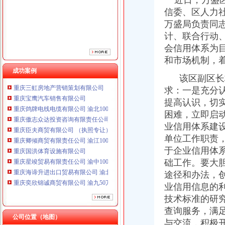
近日，万盛区
重庆臣夫商贸有限公司 （执照专让）
信委、区人力
重庆卿倾商贸有限责任公司 渝江100万 （工商注册）
万盛局负责同
重庆国洪体育设施有限公司
计、联合行动、
重庆星竣贸易有限责任公司 渝中100万 （进出口权）
会信用体系为
重庆海谛升进出口贸易有限公司 渝北100万 （进出口权）
重庆奕欣锦诚商贸有限公司 渝九50万 （工商注册）
和市场机制，
重庆信同广告有限公司 渝沙50万 （工商注册）
成功案例
该区副区长杨
重庆三虹房地产营销策划有限公司
求：一是充分
重庆宝鹰汽车销售有限公司
重庆鸽牌电线电缆有限公司 渝北10010万 (进出口权)
提高认识，切
重庆傲志众达投资咨询有限责任公司 渝九1000万 （增资）
困难，立即启
重庆臣夫商贸有限公司 （执照专让）
业信用体系建
重庆卿倾商贸有限责任公司 渝江100万 （工商注册）
单位工作职责
重庆国洪体育设施有限公司
于企业信用体
重庆星竣贸易有限责任公司 渝中100万 （进出口权）
础工作。要大
重庆海谛升进出口贸易有限公司 渝北100万 （进出口权）
途径和办法，
重庆奕欣锦诚商贸有限公司 渝九50万 （工商注册）
重庆信同广告有限公司 渝沙50万 （工商注册）
业信用信息的
重庆三虹房地产营销策划有限公司
技术标准的研
重庆宝鹰汽车销售有限公司
查询服务，满
公司位置（地图）
与交流，积极