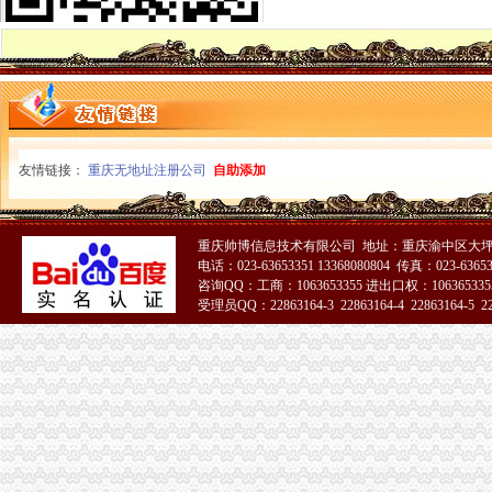
江津局采取“五个联动”重庆税务注销提高维权效率
北碚局重庆税务注销开通微型企业工作声讯电话
北部新区局重庆分公司注销多措并举加亚运会食品安全监管工作
沙坪坝局重庆营业执照注销帮扶困难大创办微型企业受好评
市局副局长陈文渝出席西南大学“微型企业创业指导站”重庆营业执照注销授牌仪
全市重庆分公司注销工商部门深入推进未成年人思想道德建设工作取得阶段成效
市局局长、重庆营业执照注销组书记波到綦江局调研工作
永川局突出“四增四创四新”重庆代办公司促进工作再上新台阶
友情链接：
重庆无地址注册公司
自助添加
市重庆税务注销局建立联动制度 助推1000户微企发展
全市重庆营业执照注销深入推进未成年人思想道德建设工作圆满结束
市重庆代办公司工商系统公务员招录面试工作圆满结束
重庆帅博信息技术有限公司 地址：重庆渝中区大坪莲
市局充分发挥登记管理职能作用 服务“两翼”重庆分公司注销农户万元增收成效
电话：023-63653351 13368080804 传真：023-6365
注册局大力推进重庆农村商业银行股份有限公司重组上市重庆税务注销
咨询QQ：工商：1063653355 进出口权：1063653355
长寿局重庆代办公司大力促进非公经济组织创先争优
受理员QQ：22863164-3 22863164-4 22863164-5 228
经开区局重庆营业执照注销化监管工作规范美博会广告宣
江津局大力扶持微型企业参与市重庆公司注销场竞争
北碚局重庆代办公司开展涉外中介行业清理整顿
合川局重庆分公司注销积做好微型企业持续发展工作
市重庆代办公司局副局长李林出席巴南工商分局与邹城市工商局友好合作协议签
市重庆营业执照注销局副局长李林出席北碚区学校食品安全义务监督员聘任大会
江津局重庆税务注销加知识产权保护力度
合川局荣获“2010年全国清理整顿人力资源市场秩序专项行动突出成绩单位”重