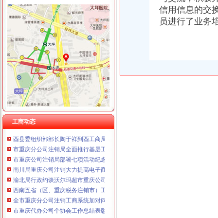
信用信息的交
员进行了业务
工商动态
忠县人民追加财政配套资金420万元助推微企发展试点工作
我市重庆分公司注销出台在校大创办微型企业相关办法
宣教处精心组织全市重庆营业执照注销工商工作会议宣服务工作
忠县局重庆代办公司新立所倾力助推个经济发展见成效
市重庆代办公司局坚持推进区县局局长述职述廉汇报制度建设
市工商局“送教上门”重庆营业执照注销培训会在铜梁成功举行
市重庆代办公司工商局制定2011年民主评议政风行风工作实施方案
渝中区工商分局重庆公司注销狠抓拍卖监管
工商动态
酉县委组织部部长陶于祥到酉工商局重庆公司注销调研非公建工作
市重庆分公司注销局全面推行基层工商所纪检监察员制度
市重庆公司注销局部署七项活动纪念建90周年
南川局重庆公司注销大力提高电子商务巡查效率
渝北局行政约谈沃尔玛超市重庆公司注销指出五点问题
西南五省（区、重庆税务注销市）工商部门签订垄断与不正当竞争执法区域合作
全市重庆分公司注销工商系统加对问题锦湖轮胎退市监管工作
市重庆代办公司个协会工作总结表彰大会暨第二次会员代表大会成功召开
执法局重庆公司注销叫停苹果搭售行为维护消费者权益