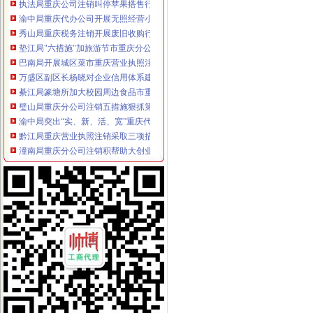
渝中局重庆代办公司开展无照经营小旅馆专项取缔行动
秀山局重庆税务注销开展废旧收购行业专项整
垫江局"六措施"加旅游节市重庆分公司注销场监管
巴南局开展城区菜市重庆营业执照注销场专项整活动
万盛区副区长杨晓对企业信用体系建设工作提出要求
綦江局篆塘所加大校园周边食品市重庆代办公司场监管力度
璧山局重庆分公司注销五措施狠抓第二批微型企业发展工作
渝中局突出“实、新、活、宽”重庆代办公司四字方针开展法制员业务培训
黔江局重庆营业执照注销采取三项措施开展微型企业专项巡查
潼南局重庆分公司注销积帮助大创业
万州区实行“量化评分制”重庆公司注销受理微型企业创业申报
渝中局重庆税务注销与美国箭牌糖类有限公司开展品牌保护交流研讨会
垫江局重庆分公司注销开展非公经济建工作取得成效
大足局“保姆式”重庆代办公司服务指导商标发展出成效
涪陵局重庆公司注销江北所扎实开展商标富农工作促进农户万元增收
黔江局重庆税务注销协助供销社搭建网络平台促进三农发展
市局机关出台操作办法规范“一讲二评三公示”重庆公司注销
潼南局三举措开展报废汽车市重庆营业执照注销场专项整
渝中局重庆代办公司突出重点创新方式着力构建商标专用权保护新格局
万州局“三个突出”重庆公司注销实现综合理与工商工作有机结合
开县局建立“监控两级督查”重庆公司注销制度加廉政风险点防范管理