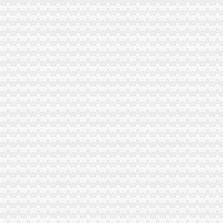
市局副局长、组成员陈速出席“台湾周”重庆税务注销开幕和签字仪式
市重庆营业执照注销局联合市教委开展学校食品百日整督查工作
市重庆分公司注销局机关达学习波局长在创先争优领导小组会议讲话精
万州局重庆公司注销保供应畅流通监管护权益全力稳定消费价格总水平
我市重庆公司注销顺利通过国家七部局一次塑料餐盒专项整督查
江北区全面启动第二批微企发展试点工作
市局副局长李林到万州区铁峰乡参加“三进三同”重庆税务注销“结穷亲”活动
铜梁局重庆分公司注销构筑三道防线确保校园食品安全
城口局重庆税务注销庙坝工商所积支持受灾个体工商户灾后重建
万州局重庆分公司注销创办《万州消费维权》专刊引起广泛关注
璧山局“做到五个注重、发挥五大作用”重庆税务注销深入开展创先争优活动
开县局设立29家“农资商品经营示范店”重庆代办公司
市局副巡视员胡德汉赴万州铁峰乡参加“三进三同”重庆代办公司“结穷亲”活动
全市重庆分公司注销工商系统领导干部能力素质提升培训班圆满结束
全市重庆公司注销安全生产大排查大整大执法专项行动圆满完成
丰都局采取“七评”重庆公司注销措施深化“一讲二评三公示”
北碚区守合同重信用单位呈现四大点
涪陵局江东所牢固树立“四意识”重庆税务注销扎实开展创先争优活动