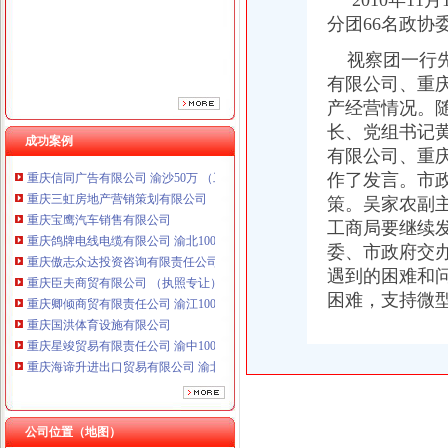
2010年11
重庆傲志众达投资咨询有限责任公司 渝九1000万 （增资）
分团66名政协
重庆臣夫商贸有限公司 （执照专让）
重庆卿倾商贸有限责任公司 渝江100万 （工商注册）
视察团一行先
重庆国洪体育设施有限公司
有限公司、重
重庆星竣贸易有限责任公司 渝中100万 （进出口权）
产经营情况。
重庆海谛升进出口贸易有限公司 渝北100万 （进出口权）
长、党组书记
成功案例
重庆奕欣锦诚商贸有限公司 渝九50万 （工商注册）
有限公司、重
重庆信同广告有限公司 渝沙50万 （工商注册）
作了发言。市
重庆三虹房地产营销策划有限公司
策。吴家农副
重庆宝鹰汽车销售有限公司
重庆鸽牌电线电缆有限公司 渝北10010万 (进出口权)
工商局要继续
重庆傲志众达投资咨询有限责任公司 渝九1000万 （增资）
委、市政府交
重庆臣夫商贸有限公司 （执照专让）
遇到的困难和
重庆卿倾商贸有限责任公司 渝江100万 （工商注册）
困难，支持微
重庆国洪体育设施有限公司
重庆星竣贸易有限责任公司 渝中100万 （进出口权）
重庆海谛升进出口贸易有限公司 渝北100万 （进出口权）
重庆奕欣锦诚商贸有限公司 渝九50万 （工商注册）
重庆信同广告有限公司 渝沙50万 （工商注册）
重庆三虹房地产营销策划有限公司
公司位置（地图）
重庆宝鹰汽车销售有限公司