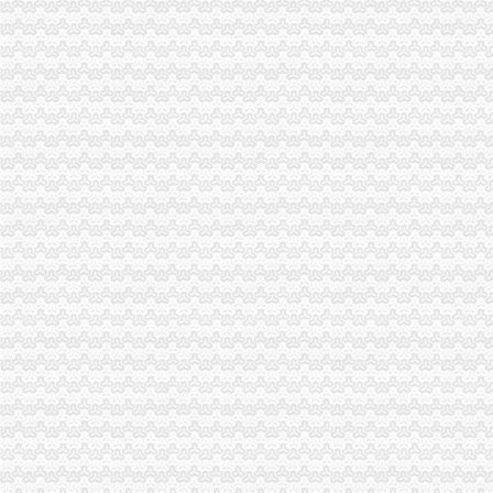
经开区局积贯彻落实全市重庆营业执照注销微企工作会议精
万州区建成“万县红桔”重庆税务注销地理标志主题公园
市长奇帆肯定工商部门保护“3M”重庆公司注销商标工作成效
市重庆营业执照注销局副局长陈文渝到合川调研回访微型企业
梁平局重庆营业执照注销创建网上广告监管工作平台提升工作效率
江津局重庆税务注销五项措施造微型企业精品工程
万州局通过“二十四项评分三道公示”重庆公司注销确保微型企业创业申报受理工
南岸局采取四项措施促进市重庆分公司注销场主体数量增长
江北局积贯彻落实全市重庆税务注销批微型企业发展工作总结会议精
荣昌县召开餐饮行业承诺大会，自带酒水用餐不再收取“开瓶费”重庆公司注销
永川局重庆代办公司多举措化电子商务监管
全系统“唱读讲”重庆营业执照注销活动竞赛圆满落幕
市重庆分公司注销局副局长陈文渝走访永川定点联系微型企业和微型企业孵化园
垫江局重庆代办公司造微企孵化园推进微型企业快速发展
永川局重庆公司注销创新广告分层分类监管方式成效明显
高新区局重庆营业执照注销赴万州开展农产品产销对接活动
全市重庆分公司注销建立微型企业创业指导站1120个聘请指导员3200名
永川区批微型企业成长趋势良好
垫江县加微企补助资金监管
市重庆公司注销人大常委会副主任胡健康一行到市局调研著名商标立法工作
万州局被评为“2010年全国清理整顿人力资源市场秩序专项行动突出成绩单位”
南川局重庆税务注销助推农户万元增收