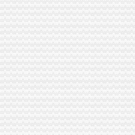
沙坪坝局重庆分公司注销三举措帮扶中小企业融资4.8亿元
江津局重庆税务注销以四个注重为抓手大力发展微型企业
垫江局重庆代办公司全面完成微型企业试点发展任务
云局重庆公司注销稳步推进学习型机关建设成效明显
奉节局重庆分公司注销多管齐下整校园周边环境确保师生消费安全
秀山局北城所“四看一送检”重庆营业执照注销加中秋月饼市场监管
渝中区五家微型企业通过资本金补助评审
双桥局双路工商所查鲜肉家禽市重庆分公司注销场保秩序
南岸区消委会与家居企业索建立问题家居先行赔偿机制
市重庆公司注销局副局长李林对监管巡查体系改革推进工作提出四点要求
2011年端午节期间消费者申诉举报咨询处理况综述
市局宣教处支部认真学习贯彻的重庆营业执照注销十七届五中全会精
市重庆营业执照注销政协委员年终视察团视察微企发展工作
市局局长、组书记波要求大力规范全系统“一讲二评三公示”重庆代办公司再掀创
市重庆营业执照注销局副巡视员陈建川到渝中局调研巡查体系改革试点工作
渝中局重庆营业执照注销化执法监督规范执法行为依法行政工作取得阶段成效
永川局述职述廉工作注重“五个结合”重庆代办公司把好五个环节
忠县局立足“三个早”重庆营业执照注销促第二批微企创业培训顺利开班
江北局观农贸所力推动三项试点促进市重庆营业执照注销场建设提档升级
市重庆税务注销局机关举办工青妇委员培训
全市2010年流通环节食品安全和“家电下乡”重庆代办公司监管工作顺利通过总局