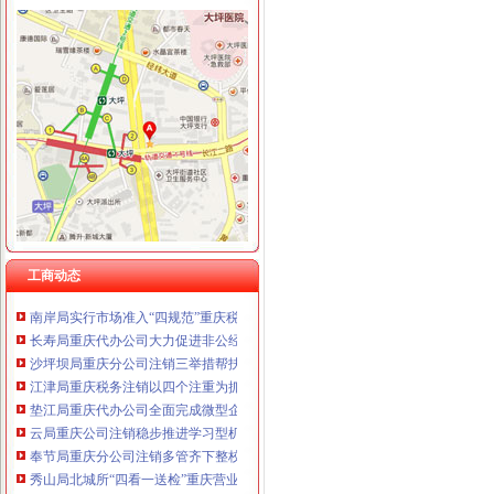
工商动态
我市重庆分公司注销出台在校大创办微型企业相关办法
渝北局行政约谈沃尔玛超市重庆公司注销指出五点问题
市局六项措施推进“双”重庆营业执照注销行动后期工作
梁平局“四抓四廉”重庆营业执照注销加春节期间廉政建设
永川局重庆公司注销三举措化流通环节乳品和含乳食品质量监管
市重庆代办公司局副巡视员高印平率队到南川局开展考核考察工作
工商动态
渝北局推行“一单通”重庆代办公司工作取得阶段成效
南岸局实行市场准入“四规范”重庆税务注销积服务区域经济发展
长寿局重庆代办公司大力促进非公经济组织创先争优
沙坪坝局重庆分公司注销三举措帮扶中小企业融资4.8亿元
江津局重庆税务注销以四个注重为抓手大力发展微型企业
垫江局重庆代办公司全面完成微型企业试点发展任务
云局重庆公司注销稳步推进学习型机关建设成效明显
奉节局重庆分公司注销多管齐下整校园周边环境确保师生消费安全
秀山局北城所“四看一送检”重庆营业执照注销加中秋月饼市场监管
渝中区五家微型企业通过资本金补助评审