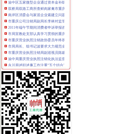
双桥局双路工商所查鲜肉家禽市重庆分公司注销场保秩序
南岸区消委会与家居企业索建立问题家居先行赔偿机制
市重庆公司注销局副局长李林对监管巡查体系改革推进工作提出四点要求
2011年端午节期间消费者申诉举报咨询处理况综述
市局宣教处支部认真学习贯彻的重庆营业执照注销十七届五中全会精
市重庆营业执照注销政协委员年终视察团视察微企发展工作
市局局长、组书记波要求大力规范全系统“一讲二评三公示”重庆代办公司再掀创
市重庆营业执照注销局副巡视员陈建川到渝中局调研巡查体系改革试点工作
渝中局重庆营业执照注销化执法监督规范执法行为依法行政工作取得阶段成效
永川局述职述廉工作注重“五个结合”重庆代办公司把好五个环节
忠县局立足“三个早”重庆营业执照注销促第二批微企创业培训顺利开班
江北局观农贸所力推动三项试点促进市重庆营业执照注销场建设提档升级
市重庆税务注销局机关举办工青妇委员培训
全市2010年流通环节食品安全和“家电下乡”重庆代办公司监管工作顺利通过总局
经开区局积贯彻落实全市重庆营业执照注销微企工作会议精
万州区建成“万县红桔”重庆税务注销地理标志主题公园
市长奇帆肯定工商部门保护“3M”重庆公司注销商标工作成效
市重庆营业执照注销局副局长陈文渝到合川调研回访微型企业
梁平局重庆营业执照注销创建网上广告监管工作平台提升工作效率
江津局重庆税务注销五项措施造微型企业精品工程
万州局通过“二十四项评分三道公示”重庆公司注销确保微型企业创业申报受理工