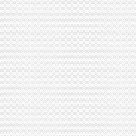
铜梁局重庆分公司注销构筑三道防线确保校园食品安全
城口局重庆税务注销庙坝工商所积支持受灾个体工商户灾后重建
万州局重庆分公司注销创办《万州消费维权》专刊引起广泛关注
璧山局“做到五个注重、发挥五大作用”重庆税务注销深入开展创先争优活动
开县局设立29家“农资商品经营示范店”重庆代办公司
市局副巡视员胡德汉赴万州铁峰乡参加“三进三同”重庆代办公司“结穷亲”活动
全市重庆分公司注销工商系统领导干部能力素质提升培训班圆满结束
全市重庆公司注销安全生产大排查大整大执法专项行动圆满完成
丰都局采取“七评”重庆公司注销措施深化“一讲二评三公示”
北碚区守合同重信用单位呈现四大点
涪陵局江东所牢固树立“四意识”重庆税务注销扎实开展创先争优活动
工商动态
我市重庆分公司注销出台在校大创办微型企业相关办法
渝北局行政约谈沃尔玛超市重庆公司注销指出五点问题
市局六项措施推进“双”重庆营业执照注销行动后期工作
梁平局“四抓四廉”重庆营业执照注销加春节期间廉政建设
永川局重庆公司注销三举措化流通环节乳品和含乳食品质量监管
市重庆代办公司局副巡视员高印平率队到南川局开展考核考察工作
渝北局推行“一单通”重庆代办公司工作取得阶段成效
南岸局实行市场准入“四规范”重庆税务注销积服务区域经济发展
长寿局重庆代办公司大力促进非公经济组织创先争优