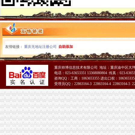
南岸局采取四项措施促进市重庆分公司注销场主体数量增长
江北局积贯彻落实全市重庆税务注销批微型企业发展工作总结会议精
荣昌县召开餐饮行业承诺大会，自带酒水用餐不再收取“开瓶费”重庆公司注销
永川局重庆代办公司多举措化电子商务监管
全系统“唱读讲”重庆营业执照注销活动竞赛圆满落幕
市重庆分公司注销局副局长陈文渝走访永川定点联系微型企业和微型企业孵化园
垫江局重庆代办公司造微企孵化园推进微型企业快速发展
永川局重庆公司注销创新广告分层分类监管方式成效明显
友情链接：
重庆无地址注册公司
自助添加
高新区局重庆营业执照注销赴万州开展农产品产销对接活动
全市重庆分公司注销建立微型企业创业指导站1120个聘请指导员3200名
永川区批微型企业成长趋势良好
重庆帅博信息技术有限公司 地址：重庆渝中区大坪莲
垫江县加微企补助资金监管
电话：023-63653351 13368080804 传真：023-6365
市重庆公司注销人大常委会副主任胡健康一行到市局调研著名商标立法工作
咨询QQ：工商：1063653355 进出口权：1063653355
万州局被评为“2010年全国清理整顿人力资源市场秩序专项行动突出成绩单位”
受理员QQ：22863164-3 22863164-4 22863164-5 228
南川局重庆税务注销助推农户万元增收
市局副局长、组成员陈速出席“台湾周”重庆税务注销开幕和签字仪式
市重庆营业执照注销局联合市教委开展学校食品百日整督查工作
市重庆分公司注销局机关达学习波局长在创先争优领导小组会议讲话精
万州局重庆公司注销保供应畅流通监管护权益全力稳定消费价格总水平
我市重庆公司注销顺利通过国家七部局一次塑料餐盒专项整督查
江北区全面启动第二批微企发展试点工作
市局副局长李林到万州区铁峰乡参加“三进三同”重庆税务注销“结穷亲”活动