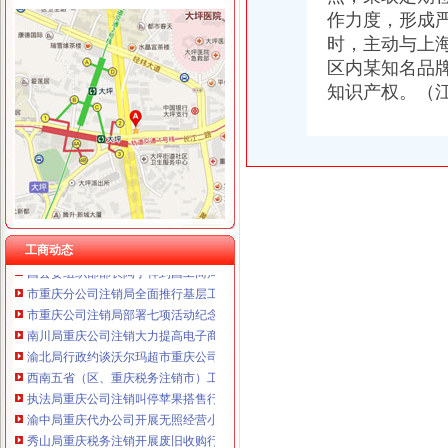
作力度，形成
时，主动与上
区内某知名品
工商动态
知识产权。（
忠县人民追加财政配套资金420万元助推微企发展试点工作
我市重庆分公司注销出台在校大创办微型企业相关办法
宣教处精心组织全市重庆营业执照注销工商工作会议宣服务工作
市重庆代办公司局坚持推进区县局局长述职述廉汇报制度建设
市工商局“送教上门”重庆营业执照注销培训会在铜梁成功举行
市重庆代办公司工商局制定2011年民主评议政风行风工作实施方案
渝中区工商分局重庆公司注销狠抓拍卖监管
工商动态
酉县委组织部部长陶于祥到酉工商局重庆公司注销调研非公建工作
市重庆分公司注销局全面推行基层工商所纪检监察员制度
市重庆公司注销局部署七项活动纪念建90周年
南川局重庆公司注销大力提高电子商务巡查效率
渝北局行政约谈沃尔玛超市重庆公司注销指出五点问题
西南五省（区、重庆税务注销市）工商部门签订垄断与不正当竞争执法区域合作
执法局重庆公司注销叫停苹果搭售行为维护消费者权益
渝中局重庆代办公司开展无照经营小旅馆专项取缔行动
秀山局重庆税务注销开展废旧收购行业专项整
垫江局"六措施"加旅游节市重庆分公司注销场监管