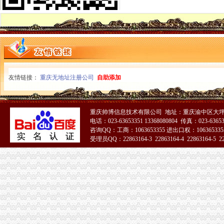
万州局“三个突出”重庆公司注销实现综合理与工商工作有机结合
开县局建立“监控两级督查”重庆公司注销制度加廉政风险点防范管理
江津局采取“五个联动”重庆税务注销提高维权效率
北碚局重庆税务注销开通微型企业工作声讯电话
北部新区局重庆分公司注销多措并举加亚运会食品安全监管工作
沙坪坝局重庆营业执照注销帮扶困难大创办微型企业受好评
市局副局长陈文渝出席西南大学“微型企业创业指导站”重庆营业执照注销授牌仪
友情链接：
重庆无地址注册公司
自助添加
全市重庆分公司注销工商部门深入推进未成年人思想道德建设工作取得阶段成效
市局局长、重庆营业执照注销组书记波到綦江局调研工作
永川局突出“四增四创四新”重庆代办公司促进工作再上新台阶
市重庆税务注销局建立联动制度 助推1000户微企发展
重庆帅博信息技术有限公司 地址：重庆渝中区大坪莲
全市重庆营业执照注销深入推进未成年人思想道德建设工作圆满结束
电话：023-63653351 13368080804 传真：023-6365
咨询QQ：工商：1063653355 进出口权：1063653355
市重庆代办公司工商系统公务员招录面试工作圆满结束
受理员QQ：22863164-3 22863164-4 22863164-5 228
市局充分发挥登记管理职能作用 服务“两翼”重庆分公司注销农户万元增收成效
注册局大力推进重庆农村商业银行股份有限公司重组上市重庆税务注销
长寿局重庆代办公司大力促进非公经济组织创先争优
经开区局重庆营业执照注销化监管工作规范美博会广告宣
江津局大力扶持微型企业参与市重庆公司注销场竞争
北碚局重庆代办公司开展涉外中介行业清理整顿
合川局重庆分公司注销积做好微型企业持续发展工作
市重庆代办公司局副局长李林出席巴南工商分局与邹城市工商局友好合作协议签