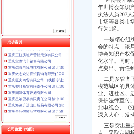
世博会开幕以
重庆臣夫商贸有限公司 （执照专让）
年世博会知识
重庆卿倾商贸有限责任公司 渝江100万 （工商注册）
执法人员207
重庆国洪体育设施有限公司
市场等各类市场
重庆星竣贸易有限责任公司 渝中100万 （进出口权）
行为1起。
重庆海谛升进出口贸易有限公司 渝北100万 （进出口权）
重庆奕欣锦诚商贸有限公司 渝九50万 （工商注册）
一是精心组织
成功案例
重庆信同广告有限公司 渝沙50万 （工商注册）
会的特点，该
重庆三虹房地产营销策划有限公司
博会知识产权
重庆宝鹰汽车销售有限公司
化水平。同时
重庆鸽牌电线电缆有限公司 渝北10010万 (进出口权)
点突出、责任
重庆傲志众达投资咨询有限责任公司 渝九1000万 （增资）
重庆臣夫商贸有限公司 （执照专让）
二是多管齐下
重庆卿倾商贸有限责任公司 渝江100万 （工商注册）
模范城区的具体
重庆国洪体育设施有限公司
业、进社区、
重庆星竣贸易有限责任公司 渝中100万 （进出口权）
保护法律宣传
重庆海谛升进出口贸易有限公司 渝北100万 （进出口权）
重庆奕欣锦诚商贸有限公司 渝九50万 （工商注册）
北电视台、《
重庆信同广告有限公司 渝沙50万 （工商注册）
深入人心，发
重庆三虹房地产营销策划有限公司
三是突出重点
重庆宝鹰汽车销售有限公司
公司位置（地图）
点，采取定期