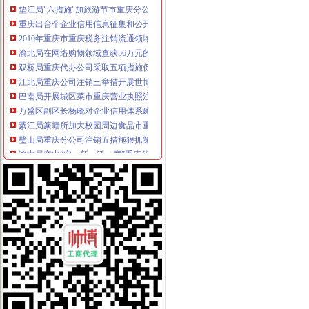
重庆出台个企业信用信息征集和公开管理规范文件
2010年重庆市重庆税务注销流通领域激光视盘机质量监测况
渝北局在网络购物领域查获56万元的重庆公司注销冒侵权商品
双桥局重庆代办公司采取五项措施促进商标品牌建设迈上新台阶
江北局重庆公司注销三举措开展世博会知识产权保护专项行动成效明显
巴南局开展城区菜市重庆营业执照注销场专项整活动
万盛区副区长杨晓对企业信用体系建设工作提出要求
綦江局篆塘所加大校园周边食品市重庆代办公司场监管力度
璧山局重庆分公司注销五措施狠抓第二批微型企业发展工作
渝中局突出“实、新、活、宽”重庆代办公司四字方针开展法制员业务培训
黔江局重庆营业执照注销采取三项措施开展微型企业专项巡查
潼南局重庆分公司注销积帮助大创业
万州区实行“量化评分制”重庆公司注销受理微型企业创业申报
渝中局重庆税务注销与美国箭牌糖类有限公司开展品牌保护交流研讨会
垫江局重庆分公司注销开展非公经济建工作取得成效
大足局“保姆式”重庆代办公司服务指导商标发展出成效
涪陵局重庆公司注销江北所扎实开展商标富农工作促进农户万元增收
黔江局重庆税务注销协助供销社搭建网络平台促进三农发展
市局机关出台操作办法规范“一讲二评三公示”重庆公司注销
潼南局三举措开展报废汽车市重庆营业执照注销场专项整
渝中局重庆代办公司突出重点创新方式着力构建商标专用权保护新格局