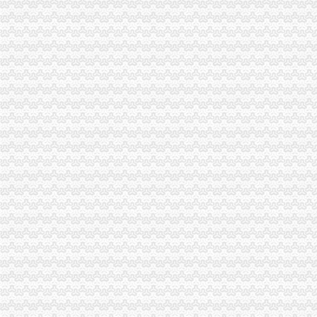
垫江局重庆分公司注销开展非公经济建工作取得成效
大足局“保姆式”重庆代办公司服务指导商标发展出成效
涪陵局重庆公司注销江北所扎实开展商标富农工作促进农户万元增收
黔江局重庆税务注销协助供销社搭建网络平台促进三农发展
市局机关出台操作办法规范“一讲二评三公示”重庆公司注销
潼南局三举措开展报废汽车市重庆营业执照注销场专项整
渝中局重庆代办公司突出重点创新方式着力构建商标专用权保护新格局
万州局“三个突出”重庆公司注销实现综合理与工商工作有机结合
开县局建立“监控两级督查”重庆公司注销制度加廉政风险点防范管理
江津局采取“五个联动”重庆税务注销提高维权效率
北碚局重庆税务注销开通微型企业工作声讯电话
北部新区局重庆分公司注销多措并举加亚运会食品安全监管工作
沙坪坝局重庆营业执照注销帮扶困难大创办微型企业受好评
市局副局长陈文渝出席西南大学“微型企业创业指导站”重庆营业执照注销授牌仪
全市重庆分公司注销工商部门深入推进未成年人思想道德建设工作取得阶段成效
市局局长、重庆营业执照注销组书记波到綦江局调研工作
永川局突出“四增四创四新”重庆代办公司促进工作再上新台阶
市重庆税务注销局建立联动制度 助推1000户微企发展
全市重庆营业执照注销深入推进未成年人思想道德建设工作圆满结束
市重庆代办公司工商系统公务员招录面试工作圆满结束
市局充分发挥登记管理职能作用 服务“两翼”重庆分公司注销农户万元增收成效