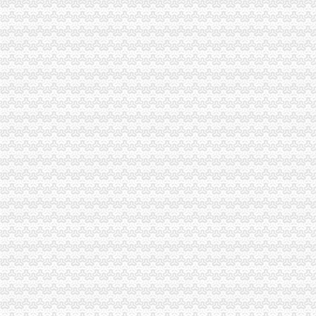
注册局大力推进重庆农村商业银行股份有限公司重组上市重庆税务注销
长寿局重庆代办公司大力促进非公经济组织创先争优
经开区局重庆营业执照注销化监管工作规范美博会广告宣
江津局大力扶持微型企业参与市重庆公司注销场竞争
北碚局重庆代办公司开展涉外中介行业清理整顿
合川局重庆分公司注销积做好微型企业持续发展工作
市重庆代办公司局副局长李林出席巴南工商分局与邹城市工商局友好合作协议签
市重庆营业执照注销局副局长李林出席北碚区学校食品安全义务监督员聘任大会
江津局重庆税务注销加知识产权保护力度
合川局荣获“2010年全国清理整顿人力资源市场秩序专项行动突出成绩单位”重
市重庆分公司注销局组织参加全国工商系统知识产权保护与执法工作电视电话会
市重庆分公司注销局部署击侵知识产权和制售冒伪劣商品专项行动
市局宣教处支部认真学习贯彻的重庆营业执照注销十七届五中全会精
市重庆营业执照注销政协委员年终视察团视察微企发展工作
市局局长、组书记波要求大力规范全系统“一讲二评三公示”重庆代办公司再掀创
市重庆营业执照注销局副巡视员陈建川到渝中局调研巡查体系改革试点工作
渝中局重庆营业执照注销化执法监督规范执法行为依法行政工作取得阶段成效
永川局述职述廉工作注重“五个结合”重庆代办公司把好五个环节