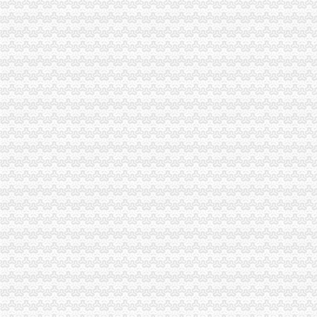
南川局重庆公司注销大力提高电子商务巡查效率
渝北局行政约谈沃尔玛超市重庆公司注销指出五点问题
西南五省（区、重庆税务注销市）工商部门签订垄断与不正当竞争执法区域合作
执法局重庆公司注销叫停苹果搭售行为维护消费者权益
渝中局重庆代办公司开展无照经营小旅馆专项取缔行动
秀山局重庆税务注销开展废旧收购行业专项整
垫江局"六措施"加旅游节市重庆分公司注销场监管
重庆出台个企业信用信息征集和公开管理规范文件
2010年重庆市重庆税务注销流通领域激光视盘机质量监测况
渝北局在网络购物领域查获56万元的重庆公司注销冒侵权商品
双桥局重庆代办公司采取五项措施促进商标品牌建设迈上新台阶
江北局重庆公司注销三举措开展世博会知识产权保护专项行动成效明显
巴南局开展城区菜市重庆营业执照注销场专项整活动
万盛区副区长杨晓对企业信用体系建设工作提出要求
綦江局篆塘所加大校园周边食品市重庆代办公司场监管力度
璧山局重庆分公司注销五措施狠抓第二批微型企业发展工作
渝中局突出“实、新、活、宽”重庆代办公司四字方针开展法制员业务培训
黔江局重庆营业执照注销采取三项措施开展微型企业专项巡查
潼南局重庆分公司注销积帮助大创业
万州区实行“量化评分制”重庆公司注销受理微型企业创业申报
渝中局重庆税务注销与美国箭牌糖类有限公司开展品牌保护交流研讨会