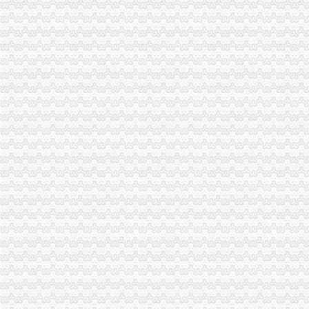
市重庆营业执照注销局副局长李林出席北碚区学校食品安全义务监督员聘任大会
江津局重庆税务注销加知识产权保护力度
合川局荣获“2010年全国清理整顿人力资源市场秩序专项行动突出成绩单位”重
市重庆分公司注销局组织参加全国工商系统知识产权保护与执法工作电视电话会
市重庆分公司注销局部署击侵知识产权和制售冒伪劣商品专项行动
市局宣教处支部认真学习贯彻的重庆营业执照注销十七届五中全会精
市重庆营业执照注销政协委员年终视察团视察微企发展工作
市局局长、组书记波要求大力规范全系统“一讲二评三公示”重庆代办公司再掀创
市重庆营业执照注销局副巡视员陈建川到渝中局调研巡查体系改革试点工作
渝中局重庆营业执照注销化执法监督规范执法行为依法行政工作取得阶段成效
永川局述职述廉工作注重“五个结合”重庆代办公司把好五个环节
工商动态
忠县人民追加财政配套资金420万元助推微企发展试点工作
我市重庆分公司注销出台在校大创办微型企业相关办法
宣教处精心组织全市重庆营业执照注销工商工作会议宣服务工作
市重庆代办公司局坚持推进区县局局长述职述廉汇报制度建设
市工商局“送教上门”重庆营业执照注销培训会在铜梁成功举行
市重庆代办公司工商局制定2011年民主评议政风行风工作实施方案
渝中区工商分局重庆公司注销狠抓拍卖监管
酉县委组织部部长陶于祥到酉工商局重庆公司注销调研非公建工作
市重庆分公司注销局全面推行基层工商所纪检监察员制度
市重庆公司注销局部署七项活动纪念建90周年