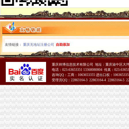
万州区实行“量化评分制”重庆公司注销受理微型企业创业申报
渝中局重庆税务注销与美国箭牌糖类有限公司开展品牌保护交流研讨会
垫江局重庆分公司注销开展非公经济建工作取得成效
大足局“保姆式”重庆代办公司服务指导商标发展出成效
涪陵局重庆公司注销江北所扎实开展商标富农工作促进农户万元增收
黔江局重庆税务注销协助供销社搭建网络平台促进三农发展
市局机关出台操作办法规范“一讲二评三公示”重庆公司注销
潼南局三举措开展报废汽车市重庆营业执照注销场专项整
友情链接：
重庆无地址注册公司
自助添加
渝中局重庆代办公司突出重点创新方式着力构建商标专用权保护新格局
万州局“三个突出”重庆公司注销实现综合理与工商工作有机结合
开县局建立“监控两级督查”重庆公司注销制度加廉政风险点防范管理
重庆帅博信息技术有限公司 地址：重庆渝中区大坪莲
江津局采取“五个联动”重庆税务注销提高维权效率
电话：023-63653351 13368080804 传真：023-6365
北碚局重庆税务注销开通微型企业工作声讯电话
咨询QQ：工商：1063653355 进出口权：1063653355
北部新区局重庆分公司注销多措并举加亚运会食品安全监管工作
受理员QQ：22863164-3 22863164-4 22863164-5 228
沙坪坝局重庆营业执照注销帮扶困难大创办微型企业受好评
市局副局长陈文渝出席西南大学“微型企业创业指导站”重庆营业执照注销授牌仪
全市重庆分公司注销工商部门深入推进未成年人思想道德建设工作取得阶段成效
市局局长、重庆营业执照注销组书记波到綦江局调研工作
永川局突出“四增四创四新”重庆代办公司促进工作再上新台阶
市重庆税务注销局建立联动制度 助推1000户微企发展
全市重庆营业执照注销深入推进未成年人思想道德建设工作圆满结束
市重庆代办公司工商系统公务员招录面试工作圆满结束