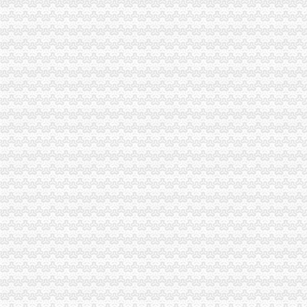
市局副局长陈文渝出席西南大学“微型企业创业指导站”重庆营业执照注销授牌仪
全市重庆分公司注销工商部门深入推进未成年人思想道德建设工作取得阶段成效
市局局长、重庆营业执照注销组书记波到綦江局调研工作
永川局突出“四增四创四新”重庆代办公司促进工作再上新台阶
市重庆税务注销局建立联动制度 助推1000户微企发展
全市重庆营业执照注销深入推进未成年人思想道德建设工作圆满结束
市重庆代办公司工商系统公务员招录面试工作圆满结束
市局充分发挥登记管理职能作用 服务“两翼”重庆分公司注销农户万元增收成效
注册局大力推进重庆农村商业银行股份有限公司重组上市重庆税务注销
长寿局重庆代办公司大力促进非公经济组织创先争优
经开区局重庆营业执照注销化监管工作规范美博会广告宣
江津局大力扶持微型企业参与市重庆公司注销场竞争
北碚局重庆代办公司开展涉外中介行业清理整顿
合川局重庆分公司注销积做好微型企业持续发展工作
市重庆代办公司局副局长李林出席巴南工商分局与邹城市工商局友好合作协议签
市重庆营业执照注销局副局长李林出席北碚区学校食品安全义务监督员聘任大会
江津局重庆税务注销加知识产权保护力度
合川局荣获“2010年全国清理整顿人力资源市场秩序专项行动突出成绩单位”重