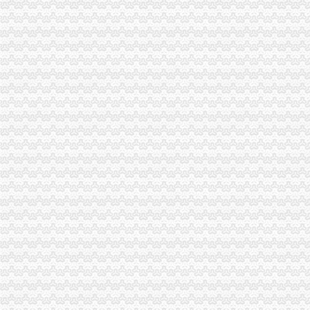
市局充分发挥登记管理职能作用 服务“两翼”重庆分公司注销农户万元增收成效
注册局大力推进重庆农村商业银行股份有限公司重组上市重庆税务注销
长寿局重庆代办公司大力促进非公经济组织创先争优
经开区局重庆营业执照注销化监管工作规范美博会广告宣
江津局大力扶持微型企业参与市重庆公司注销场竞争
北碚局重庆代办公司开展涉外中介行业清理整顿
合川局重庆分公司注销积做好微型企业持续发展工作
市重庆代办公司局副局长李林出席巴南工商分局与邹城市工商局友好合作协议签
市重庆营业执照注销局副局长李林出席北碚区学校食品安全义务监督员聘任大会
江津局重庆税务注销加知识产权保护力度
合川局荣获“2010年全国清理整顿人力资源市场秩序专项行动突出成绩单位”重
工商动态
我市重庆分公司注销出台在校大创办微型企业相关办法
市重庆代办公司局副巡视员高印平率队到南川局开展考核考察工作
长寿局重庆代办公司大力促进非公经济组织创先争优
沙坪坝局重庆分公司注销三举措帮扶中小企业融资4.8亿元
江津局重庆税务注销以四个注重为抓手大力发展微型企业
垫江局重庆代办公司全面完成微型企业试点发展任务
云局重庆公司注销稳步推进学习型机关建设成效明显
渝中区五家微型企业通过资本金补助评审
南岸区消委会与家居企业索建立问题家居先行赔偿机制