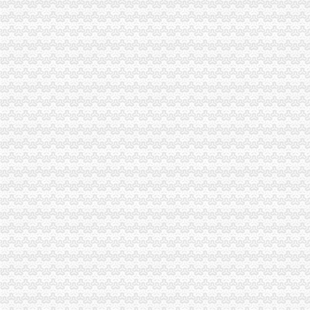
巴南局开展城区菜市重庆营业执照注销场专项整活动
万盛区副区长杨晓对企业信用体系建设工作提出要求
綦江局篆塘所加大校园周边食品市重庆代办公司场监管力度
璧山局重庆分公司注销五措施狠抓第二批微型企业发展工作
渝中局突出“实、新、活、宽”重庆代办公司四字方针开展法制员业务培训
黔江局重庆营业执照注销采取三项措施开展微型企业专项巡查
潼南局重庆分公司注销积帮助大创业
万州区实行“量化评分制”重庆公司注销受理微型企业创业申报
渝中局重庆税务注销与美国箭牌糖类有限公司开展品牌保护交流研讨会
垫江局重庆分公司注销开展非公经济建工作取得成效
大足局“保姆式”重庆代办公司服务指导商标发展出成效
涪陵局重庆公司注销江北所扎实开展商标富农工作促进农户万元增收
黔江局重庆税务注销协助供销社搭建网络平台促进三农发展
市局机关出台操作办法规范“一讲二评三公示”重庆公司注销
潼南局三举措开展报废汽车市重庆营业执照注销场专项整
渝中局重庆代办公司突出重点创新方式着力构建商标专用权保护新格局
万州局“三个突出”重庆公司注销实现综合理与工商工作有机结合
开县局建立“监控两级督查”重庆公司注销制度加廉政风险点防范管理
江津局采取“五个联动”重庆税务注销提高维权效率
北碚局重庆税务注销开通微型企业工作声讯电话
北部新区局重庆分公司注销多措并举加亚运会食品安全监管工作
沙坪坝局重庆营业执照注销帮扶困难大创办微型企业受好评