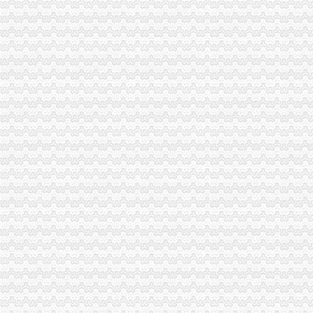
台盟中央资助万州区铁峰乡桐元村8户残疾人微型企业
市重庆代办公司工商局制定2011年民主评议政风行风工作实施方案
渝中区工商分局采取措施加“端午节”重庆分公司注销期间食品安全监管
荣昌县县委书记陈杰对荣昌局重庆代办公司工商专报信息作出批示
市重庆税务注销工商局与市检察院共同研究加行政执法与刑事司法衔接工作
酉县委组织部部长陶于祥到酉工商局重庆公司注销调研非公建工作
巫山县工商局重庆代办公司成功组织农村经纪人培训
市重庆分公司注销局全面推行基层工商所纪检监察员制度
南川局重庆公司注销大力提高电子商务巡查效率
南岸局重庆营业执照注销龙门浩所查获2424听冒王老吉
合川局查获一价值15万余元的重庆税务注销涉嫌销售无中文标签进口葡萄酒案件
南川局明确“四个定位”重庆营业执照注销全力服务区域经济科学发展
经开区局重庆公司注销支部到铁峰乡开展结对帮扶见成效
单衍华副局长对市局机关创先争优活动提出“三创”重庆代办公司要求
市重庆营业执照注销消委会开展爱心捐赠活动帮扶万州区铁峰乡希望小学
市重庆税务注销局召开《合同违法行为监督处理办法》研讨会
九龙坡局重庆公司注销化电子商务监管成效显著
开县局开展“基层评科室 群众评工商”重庆公司注销活动改进队伍作风
万州局重庆税务注销支部与非公企业支部建立结对共建机制
双桥局重庆代办公司采取五项措施促进商标品牌建设迈上新台阶
江北局重庆公司注销三举措开展世博会知识产权保护专项行动成效明显