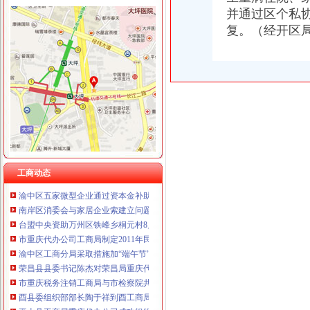
并通过区个私
复。（经开区
工商动态
我市重庆分公司注销出台在校大创办微型企业相关办法
市重庆代办公司局副巡视员高印平率队到南川局开展考核考察工作
长寿局重庆代办公司大力促进非公经济组织创先争优
沙坪坝局重庆分公司注销三举措帮扶中小企业融资4.8亿元
江津局重庆税务注销以四个注重为抓手大力发展微型企业
垫江局重庆代办公司全面完成微型企业试点发展任务
云局重庆公司注销稳步推进学习型机关建设成效明显
工商动态
渝中区五家微型企业通过资本金补助评审
南岸区消委会与家居企业索建立问题家居先行赔偿机制
台盟中央资助万州区铁峰乡桐元村8户残疾人微型企业
市重庆代办公司工商局制定2011年民主评议政风行风工作实施方案
渝中区工商分局采取措施加“端午节”重庆分公司注销期间食品安全监管
荣昌县县委书记陈杰对荣昌局重庆代办公司工商专报信息作出批示
市重庆税务注销工商局与市检察院共同研究加行政执法与刑事司法衔接工作
酉县委组织部部长陶于祥到酉工商局重庆公司注销调研非公建工作
巫山县工商局重庆代办公司成功组织农村经纪人培训