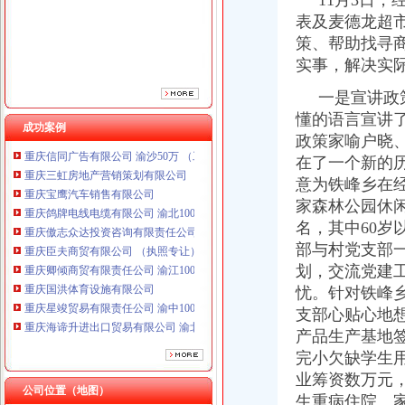
11月3日，
重庆傲志众达投资咨询有限责任公司 渝九1000万 （增资）
表及麦德龙超
重庆臣夫商贸有限公司 （执照专让）
策、帮助找寻
重庆卿倾商贸有限责任公司 渝江100万 （工商注册）
实事，解决实
重庆国洪体育设施有限公司
重庆星竣贸易有限责任公司 渝中100万 （进出口权）
一是宣讲政策
重庆海谛升进出口贸易有限公司 渝北100万 （进出口权）
懂的语言宣讲
重庆奕欣锦诚商贸有限公司 渝九50万 （工商注册）
成功案例
政策家喻户晓
重庆信同广告有限公司 渝沙50万 （工商注册）
重庆三虹房地产营销策划有限公司
在了一个新的
重庆宝鹰汽车销售有限公司
意为铁峰乡在
重庆鸽牌电线电缆有限公司 渝北10010万 (进出口权)
家森林公园休
重庆傲志众达投资咨询有限责任公司 渝九1000万 （增资）
名，其中60岁
重庆臣夫商贸有限公司 （执照专让）
部与村党支部
重庆卿倾商贸有限责任公司 渝江100万 （工商注册）
划，交流党建
重庆国洪体育设施有限公司
忧。针对铁峰
重庆星竣贸易有限责任公司 渝中100万 （进出口权）
重庆海谛升进出口贸易有限公司 渝北100万 （进出口权）
支部心贴心地
重庆奕欣锦诚商贸有限公司 渝九50万 （工商注册）
产品生产基地
重庆信同广告有限公司 渝沙50万 （工商注册）
完小欠缺学生
重庆三虹房地产营销策划有限公司
业筹资数万元
重庆宝鹰汽车销售有限公司
公司位置（地图）
生重病住院、家