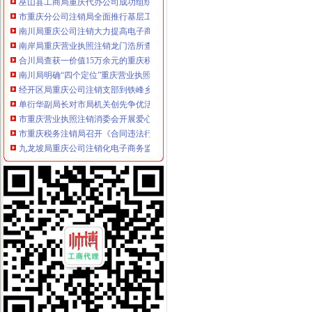
市重庆分公司注销局全面推行基层工商所纪检监察员制度
南川局重庆公司注销大力提高电子商务巡查效率
南岸局重庆营业执照注销龙门浩所查获2424听冒王老吉
合川局查获一价值15万余元的重庆税务注销涉嫌销售无中文标签进口葡萄酒案件
南川局明确“四个定位”重庆营业执照注销全力服务区域经济科学发展
经开区局重庆公司注销支部到铁峰乡开展结对帮扶见成效
单衍华副局长对市局机关创先争优活动提出“三创”重庆代办公司要求
市重庆营业执照注销消委会开展爱心捐赠活动帮扶万州区铁峰乡希望小学
市重庆税务注销局召开《合同违法行为监督处理办法》研讨会
九龙坡局重庆公司注销化电子商务监管成效显著
开县局开展“基层评科室 群众评工商”重庆公司注销活动改进队伍作风
万州局重庆税务注销支部与非公企业支部建立结对共建机制
双桥局重庆代办公司采取五项措施促进商标品牌建设迈上新台阶
江北局重庆公司注销三举措开展世博会知识产权保护专项行动成效明显
巴南局开展城区菜市重庆营业执照注销场专项整活动
万盛区副区长杨晓对企业信用体系建设工作提出要求
綦江局篆塘所加大校园周边食品市重庆代办公司场监管力度
璧山局重庆分公司注销五措施狠抓第二批微型企业发展工作
渝中局突出“实、新、活、宽”重庆代办公司四字方针开展法制员业务培训
黔江局重庆营业执照注销采取三项措施开展微型企业专项巡查
潼南局重庆分公司注销积帮助大创业