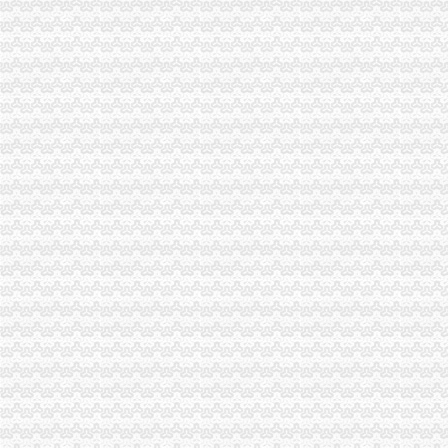
办理内资公司注销分公司注销外资公司注销【今日推荐网-北京工商/税
广州分公司注销所需材料【今日推荐网】
分公司注销登记_分公司注销登记_破产申办_面向企业_网上办事_泸州
分公司注销登记提交材料规范