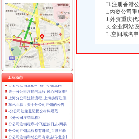
H.注册香港
I.内资公司
J.外资重庆
分公司注销
K.企业网站
无锡市分公司注销申请-中介代理-互动百科
L.空间域名
上海分公司注销流程_上海扬辉注册公司
车讯互联：关于分公司注销的公告
【公司注销（内资公司注销,内资分公司注销）】价格_厂家_图片-Hc
分公司注销有哪些要求？-FAQ-香港瑞丰会计事务所
上海分公司注销一般流程是什么-爱喇叭网
||分公司注销公告--（登注销公告）（图）-供应信息-环球经贸网
分公司注销登记应提交下列文件、证件
工商动态
分公司注销登记-广西中小企业网
关于分公司注销的流程-民心网诉求中心
上海分公司注销流程_上海扬辉注册公司
车讯互联：关于分公司注销的公告
-分公司注销登记提交材料规范
《分公司注销流程》
分公司注销程序-小飞艇的日志-网易博客
分公司注销流程都有哪些_百度经验
分公司注销和总公司有牵连吗-北京其他律咨询-邦网,免费为您解
分公司注销后务由谁承担-邦网专题