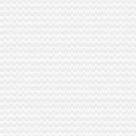
荣昌县县委书记陈杰对荣昌局重庆代办公司工商专报信息作出批示
市重庆税务注销工商局与市检察院共同研究加行政执法与刑事司法衔接工作
酉县委组织部部长陶于祥到酉工商局重庆公司注销调研非公建工作
市重庆分公司注销局全面推行基层工商所纪检监察员制度
南川局重庆公司注销大力提高电子商务巡查效率
南岸局重庆营业执照注销龙门浩所查获2424听冒王老吉
批全国外资登记管理干部业务交流会在高新区局重庆代办公司成功召开
南岸局与公安部门构建“三项机制”重庆分公司注销推动食品安全专项整工作
大足局查获侵商标专用权的重庆分公司注销“九” 豆浆机49台
市工商局积索农村金融试点，大力助推“两翼”重庆营业执照注销农户万元增收
渝中局重庆代办公司开展无照经营小旅馆专项取缔行动
市重庆公司注销局重点提案办理工作得到提案委员和督办领导高度评价
重庆工商大学青年创业协会向市重庆代办公司局赠送锦旗表达谢意
彭水局重庆税务注销三措并举化户外广告监管
璧山局紧扣“IT经济”重庆分公司注销主题造微企“孵化园”
潼南局积开展“一讲二评三公示”重庆分公司注销活动
綦江县人大常委会主任易良武对微型企业发展提出三点要求
丰都局重庆公司注销高镇所统一设置食品经营公示栏确保食品安全监管到位
巴南区副区长江湧对巴南局重庆营业执照注销专报信息作出批示
梁平局重庆营业执照注销袁驿所开展四项活动服务新农村建设见成效
永川局造“四型服务窗口”重庆分公司注销助推地方经济发展
丰都局名山所七举措开展房地产中介市重庆税务注销场秩序专项整工作