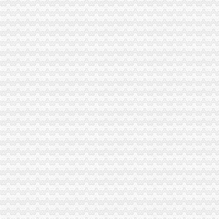
巴南局干部论文入围青年人才论坛市重庆公司注销纪检监察系统分论坛
南川局重庆营业执照注销开展微型企业申报回访工作确保扶持资金安全
南川局重庆公司注销景剧《二胡》喜获该区直管部门文艺展演第一名
渝中局重庆公司注销多措并举全力推进微型企业发展
江津局重庆税务注销四个化推进建重点工作
云局重庆公司注销故陵工商所采取三项举措帮扶指导农民工创就业
丰都局启用“学习系统”重庆税务注销模块推进学习型机关建设
武隆局重庆营业执照注销五措并举倾力服务国际山地户外公开赛
巴南区区长段成刚对巴南局重庆代办公司《工商专报》作出批示
南川局重庆代办公司绘制十幅图表查找廉政风险点
酉县委常委、重庆分公司注销副县长谭志龙对微型企业发展工作提出五点要求
工商动态
我市重庆分公司注销出台在校大创办微型企业相关办法
市重庆代办公司局副巡视员高印平率队到南川局开展考核考察工作
江津局重庆税务注销以四个注重为抓手大力发展微型企业
垫江局重庆代办公司全面完成微型企业试点发展任务
渝中区五家微型企业通过资本金补助评审
南岸区消委会与家居企业索建立问题家居先行赔偿机制
台盟中央资助万州区铁峰乡桐元村8户残疾人微型企业
市重庆代办公司工商局制定2011年民主评议政风行风工作实施方案
渝中区工商分局采取措施加“端午节”重庆分公司注销期间食品安全监管