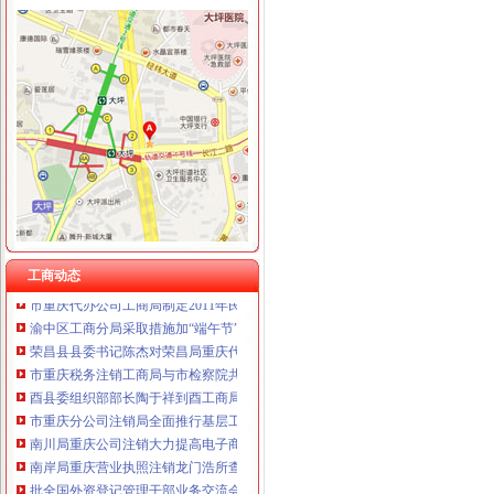
工商动态
我市重庆分公司注销出台在校大创办微型企业相关办法
市重庆代办公司局副巡视员高印平率队到南川局开展考核考察工作
江津局重庆税务注销以四个注重为抓手大力发展微型企业
垫江局重庆代办公司全面完成微型企业试点发展任务
渝中区五家微型企业通过资本金补助评审
南岸区消委会与家居企业索建立问题家居先行赔偿机制
台盟中央资助万州区铁峰乡桐元村8户残疾人微型企业
工商动态
市重庆代办公司工商局制定2011年民主评议政风行风工作实施方案
渝中区工商分局采取措施加“端午节”重庆分公司注销期间食品安全监管
荣昌县县委书记陈杰对荣昌局重庆代办公司工商专报信息作出批示
市重庆税务注销工商局与市检察院共同研究加行政执法与刑事司法衔接工作
酉县委组织部部长陶于祥到酉工商局重庆公司注销调研非公建工作
市重庆分公司注销局全面推行基层工商所纪检监察员制度
南川局重庆公司注销大力提高电子商务巡查效率
南岸局重庆营业执照注销龙门浩所查获2424听冒王老吉
批全国外资登记管理干部业务交流会在高新区局重庆代办公司成功召开