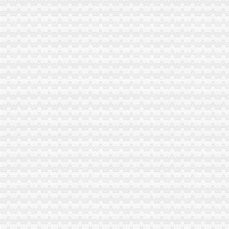
奉节局“三严格”重庆税务注销规范审批微型企业
梁平局重庆营业执照注销梁山一所试点推行食品安全电子监管
万盛局重庆税务注销三举措深入开展净化文化环境专项整
酉局基层工商所全面开展“微型企业”重庆分公司注销创业培训
全市重庆税务注销工商系统集中清理执行积案工作获得表彰
秀山局北城所“四看一送检”重庆营业执照注销加中秋月饼市场监管
江津局注重“五个坚持”重庆税务注销查找廉政风险点
城口局重庆代办公司巴山所采取短信预方式化师生消费安全教育
九龙坡局开展进货查验记录检查为推行“一单通”重庆代办公司营造氛围
南岸局名36户经营户为区级“守合同重信用”重庆分公司注销单位
奉节局注重“四化”重庆分公司注销推进“一讲二评三公示”活动
秀山县召开2010年企业信用信息征集工作联席会议
铜梁县委肯定铜梁局编制的重庆分公司注销发展微型企业五年规划
巫山局重庆代办公司四项措施确保完成2010年节能工作目标任务
沙坪坝局重庆营业执照注销推行立体化工商执法办案风险防控体系成效好
渝中局“三大抓手”重庆分公司注销深度推广《网络商品交易及有关服务行为管理
潼南局采取三条措施服务“三农”重庆公司注销取得实效
江北区把握“三个坚持”重庆分公司注销推动微型企业发展创良好开局
财务装备处积开展“一讲二评三公示”重庆公司注销活动
巴南局采取“三路”重庆税务注销举措着力加电子商务监管
黔江局“五字并举”重庆分公司注销狠抓微型企业创业培训