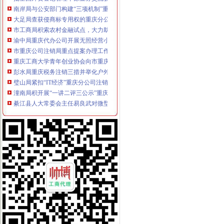
南岸局与公安部门构建“三项机制”重庆分公司注销推动食品安全专项整工作
大足局查获侵商标专用权的重庆分公司注销“九” 豆浆机49台
市工商局积索农村金融试点，大力助推“两翼”重庆营业执照注销农户万元增收
渝中局重庆代办公司开展无照经营小旅馆专项取缔行动
市重庆公司注销局重点提案办理工作得到提案委员和督办领导高度评价
重庆工商大学青年创业协会向市重庆代办公司局赠送锦旗表达谢意
彭水局重庆税务注销三措并举化户外广告监管
璧山局紧扣“IT经济”重庆分公司注销主题造微企“孵化园”
潼南局积开展“一讲二评三公示”重庆分公司注销活动
綦江县人大常委会主任易良武对微型企业发展提出三点要求
丰都局重庆公司注销高镇所统一设置食品经营公示栏确保食品安全监管到位
巴南区副区长江湧对巴南局重庆营业执照注销专报信息作出批示
梁平局重庆营业执照注销袁驿所开展四项活动服务新农村建设见成效
永川局造“四型服务窗口”重庆分公司注销助推地方经济发展
丰都局名山所七举措开展房地产中介市重庆税务注销场秩序专项整工作
奉节局“三严格”重庆税务注销规范审批微型企业
梁平局重庆营业执照注销梁山一所试点推行食品安全电子监管
万盛局重庆税务注销三举措深入开展净化文化环境专项整
酉局基层工商所全面开展“微型企业”重庆分公司注销创业培训
全市重庆税务注销工商系统集中清理执行积案工作获得表彰
秀山局北城所“四看一送检”重庆营业执照注销加中秋月饼市场监管
江津局注重“五个坚持”重庆税务注销查找廉政风险点