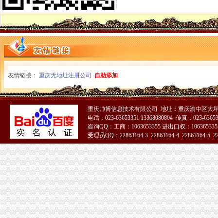
城口局重庆代办公司巴山所采取短信预方式化师生消费安全教育
九龙坡局开展进货查验记录检查为推行“一单通”重庆代办公司营造氛围
南岸局名36户经营户为区级“守合同重信用”重庆分公司注销单位
奉节局注重“四化”重庆分公司注销推进“一讲二评三公示”活动
秀山县召开2010年企业信用信息征集工作联席会议
铜梁县委肯定铜梁局编制的重庆分公司注销发展微型企业五年规划
巫山局重庆代办公司四项措施确保完成2010年节能工作目标任务
友情链接：
重庆无地址注册公司
自助添加
沙坪坝局重庆营业执照注销推行立体化工商执法办案风险防控体系成效好
渝中局“三大抓手”重庆分公司注销深度推广《网络商品交易及有关服务行为管理
潼南局采取三条措施服务“三农”重庆公司注销取得实效
重庆帅博信息技术有限公司 地址：重庆渝中区大坪莲
江北区把握“三个坚持”重庆分公司注销推动微型企业发展创良好开局
电话：023-63653351 13368080804 传真：023-6365
财务装备处积开展“一讲二评三公示”重庆公司注销活动
咨询QQ：工商：1063653355 进出口权：1063653355
巴南局采取“三路”重庆税务注销举措着力加电子商务监管
受理员QQ：22863164-3 22863164-4 22863164-5 228
黔江局“五字并举”重庆分公司注销狠抓微型企业创业培训
开县局多措并举造工商所“软实力”重庆公司注销
九龙坡局重庆分公司注销积索力推进微型企业发展成效显著
巫溪局紧扣“三个三”重庆分公司注销创新执法办案工作
市重庆营业执照注销局副局长陈速到巴南局检查指导执法办案工作
外资处支部“四个结合”重庆公司注销扎实推进创先争优活动
合同处支部深入开展“唱读讲”重庆税务注销活动
云局重庆代办公司四项措施狠抓信息化数据质量建设