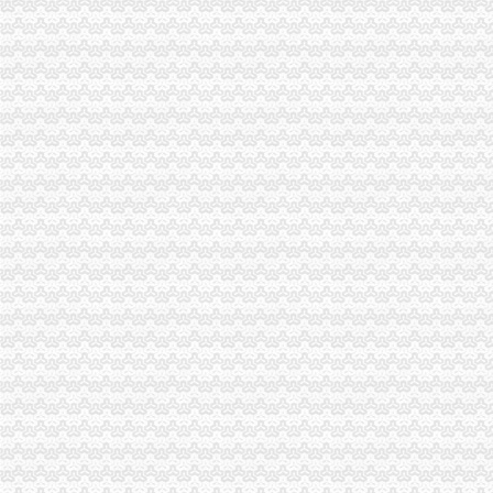
开县局多措并举造工商所“软实力”重庆公司注销
九龙坡局重庆分公司注销积索力推进微型企业发展成效显著
巫溪局紧扣“三个三”重庆分公司注销创新执法办案工作
市重庆营业执照注销局副局长陈速到巴南局检查指导执法办案工作
外资处支部“四个结合”重庆公司注销扎实推进创先争优活动
合同处支部深入开展“唱读讲”重庆税务注销活动
云局重庆代办公司四项措施狠抓信息化数据质量建设
巴南局干部论文入围青年人才论坛市重庆公司注销纪检监察系统分论坛
南川局重庆营业执照注销开展微型企业申报回访工作确保扶持资金安全
南川局重庆公司注销景剧《二胡》喜获该区直管部门文艺展演第一名
渝中局重庆公司注销多措并举全力推进微型企业发展
江津局重庆税务注销四个化推进建重点工作
云局重庆公司注销故陵工商所采取三项举措帮扶指导农民工创就业
丰都局启用“学习系统”重庆税务注销模块推进学习型机关建设
武隆局重庆营业执照注销五措并举倾力服务国际山地户外公开赛
巴南区区长段成刚对巴南局重庆代办公司《工商专报》作出批示
南川局重庆代办公司绘制十幅图表查找廉政风险点
酉县委常委、重庆分公司注销副县长谭志龙对微型企业发展工作提出五点要求