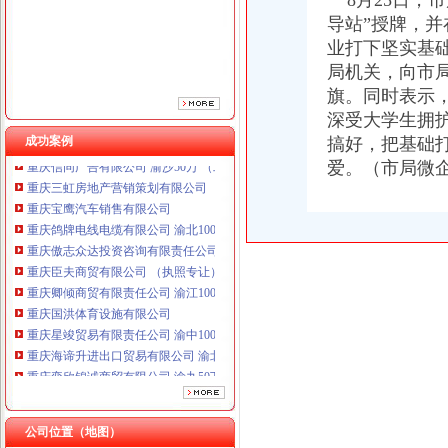
8月25日，
重庆傲志众达投资咨询有限责任公司 渝九1000万 （增资）
导站”授牌，
重庆臣夫商贸有限公司 （执照专让）
业打下坚实基
重庆卿倾商贸有限责任公司 渝江100万 （工商注册）
重庆国洪体育设施有限公司
局机关，向市
重庆星竣贸易有限责任公司 渝中100万 （进出口权）
旗。同时表示
重庆海谛升进出口贸易有限公司 渝北100万 （进出口权）
深受大学生拥
重庆奕欣锦诚商贸有限公司 渝九50万 （工商注册）
成功案例
搞好，把基础
重庆信同广告有限公司 渝沙50万 （工商注册）
爱。（市局微
重庆三虹房地产营销策划有限公司
重庆宝鹰汽车销售有限公司
重庆鸽牌电线电缆有限公司 渝北10010万 (进出口权)
重庆傲志众达投资咨询有限责任公司 渝九1000万 （增资）
重庆臣夫商贸有限公司 （执照专让）
重庆卿倾商贸有限责任公司 渝江100万 （工商注册）
重庆国洪体育设施有限公司
重庆星竣贸易有限责任公司 渝中100万 （进出口权）
重庆海谛升进出口贸易有限公司 渝北100万 （进出口权）
重庆奕欣锦诚商贸有限公司 渝九50万 （工商注册）
重庆信同广告有限公司 渝沙50万 （工商注册）
重庆三虹房地产营销策划有限公司
重庆宝鹰汽车销售有限公司
公司位置（地图）