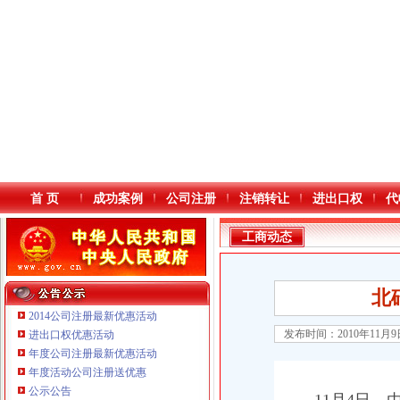
首 页
成功案例
公司注册
注销转让
进出口权
代
工商动态
北
2014公司注册最新优惠活动
发布时间：2010年11月
进出口权优惠活动
年度公司注册最新优惠活动
本站导航
年度活动公司注册送优惠
重庆鸽牌电线电缆有限公司 渝北10010万 (进出口权)
公示公告