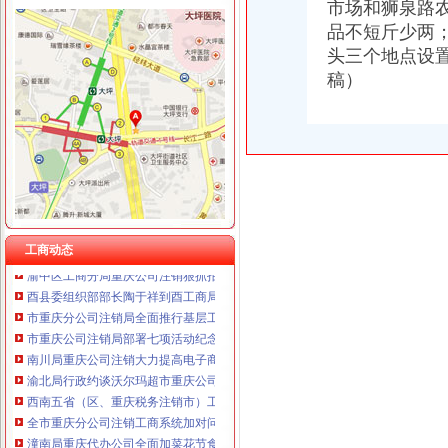
市场和狮泉路
忠县人民追加财政配套资金420万元助推微企发展试点工作
重庆海谛升进出口贸易有限公司 渝北100万 （进出口权）
我市重庆分公司注销出台在校大创办微型企业相关办法
品不短斤少两
重庆奕欣锦诚商贸有限公司 渝九50万 （工商注册）
宣教处精心组织全市重庆营业执照注销工商工作会议宣服务工作
头三个地点设
重庆信同广告有限公司 渝沙50万 （工商注册）
渝北局重庆营业执照注销创新三大执法机制积查处大案要案
稿）
重庆三虹房地产营销策划有限公司
忠县局重庆税务注销突出四抓做好保密工作
重庆宝鹰汽车销售有限公司
企业处被评为市重庆税务注销集中清理执行积案活动先进集体
双桥局四举措落实“红盾护民生”重庆税务注销执法百日攻坚行动
忠县局重庆代办公司新立所倾力助推个经济发展见成效
市重庆代办公司局坚持推进区县局局长述职述廉汇报制度建设
市重庆分公司注销局12315综合指挥调度中心5月份第2周受理热点分析
市工商局“送教上门”重庆营业执照注销培训会在铜梁成功举行
市重庆代办公司工商局制定2011年民主评议政风行风工作实施方案
工商动态
渝中区工商分局重庆公司注销狠抓拍卖监管
酉县委组织部部长陶于祥到酉工商局重庆公司注销调研非公建工作
市重庆分公司注销局全面推行基层工商所纪检监察员制度
市重庆公司注销局部署七项活动纪念建90周年
南川局重庆公司注销大力提高电子商务巡查效率
渝北局行政约谈沃尔玛超市重庆公司注销指出五点问题
西南五省（区、重庆税务注销市）工商部门签订垄断与不正当竞争执法区域合作
全市重庆分公司注销工商系统加对问题锦湖轮胎退市监管工作
潼南局重庆代办公司全面加菜花节食品安全工作