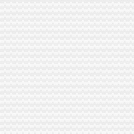
南岸局重庆税务注销精心谋划五大活动纪念3.15国际消费者权益保护日
璧山局暨消委会隆重举行“3.15”重庆公司注销国际消费者权益日纪念活动
北部新区局重庆营业执照注销葡萄酒专项行动初见成效
2010年重庆市重庆营业执照注销流通领域和轻柴油质量监测况
2010年度全市重庆公司注销消费申诉十大热点问题分析
全系统二月份食品市重庆税务注销场整效果明显
市重庆公司注销局进一步加流通环节乳制品抽样检验工作
市重庆公司注销局执法局捣毁一销售虚宣中高考复习资料窝点
重庆出台个企业信用信息征集和公开管理规范文件
巫溪局重庆营业执照注销文峰所以行政指导为载体服务微型企业发展
万州局重庆分公司注销微型企业发展和12315消费维权进村居两项工作纳入地方委
璧山局着力构建消费维权“五体系”重庆公司注销
重庆市重庆代办公司工程建设领域招投标环节运用企业诚信信息试点工作正式推