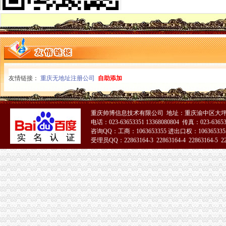
市重庆税务注销局将开展流通环节食品安全百日专项执法行动
市重庆公司注销局12315综合指挥调度中心3月份第1周受理况
波局长、重庆税务注销郭翔副局长出席市局办公室支部专题民主生活会
2010年重庆市重庆税务注销流通领域洗衣机质量监测况
2010年重庆市重庆公司注销流通领域电冰柜质量监测况
市重庆税务注销局电子商务经营主体2011年2月份监测统计报告
全系统唱读讲活动入选重庆卫视《天天红歌会》栏目
友情链接：
重庆无地址注册公司
自助添加
全市重庆公司注销1-2月拍卖活动况统计
市重庆税务注销局三项举措助创办微型企业
全系统三项措施深入推进“双”重庆税务注销行动取得新成效
全市“十一五”重庆营业执照注销中介服务业发展实现重大跨越
重庆帅博信息技术有限公司 地址：重庆渝中区大坪莲
电话：023-63653351 13368080804 传真：023-6365
全国政协常委、重庆公司注销著名经济学家厉以宁高度评价我市微企发展工作
咨询QQ：工商：1063653355 进出口权：1063653355
垫江局“五鼓励”重庆公司注销助推微型企业发展有“新招”
受理员QQ：22863164-3 22863164-4 22863164-5 228
万州区多项优惠措施促微型企业发展
南岸局重庆税务注销精心谋划五大活动纪念3.15国际消费者权益保护日
璧山局暨消委会隆重举行“3.15”重庆公司注销国际消费者权益日纪念活动
北部新区局重庆营业执照注销葡萄酒专项行动初见成效
2010年重庆市重庆营业执照注销流通领域和轻柴油质量监测况
2010年度全市重庆公司注销消费申诉十大热点问题分析
全系统二月份食品市重庆税务注销场整效果明显
市重庆公司注销局进一步加流通环节乳制品抽样检验工作