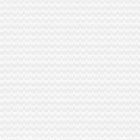
市重庆分公司注销局全面推行基层工商所纪检监察员制度
市重庆公司注销局部署七项活动纪念建90周年
南川局重庆公司注销大力提高电子商务巡查效率
渝北局行政约谈沃尔玛超市重庆公司注销指出五点问题
西南五省（区、重庆税务注销市）工商部门签订垄断与不正当竞争执法区域合作
全市重庆分公司注销工商系统加对问题锦湖轮胎退市监管工作
潼南局重庆代办公司全面加菜花节食品安全工作
2010年重庆市重庆税务注销流通领域激光视盘机质量监测况
2010年重庆市重庆营业执照注销流通领域电磁灶质量监测况
市重庆分公司注销政协副主席谢小对市局商标工作作出批示
“和硕联合”重庆公司注销正式落户两江新区
市重庆营业执照注销局12315综合指挥调度中心2月份受理况分析
执法局重庆代办公司创新举措加网络违法案件查办
长寿局重庆税务注销商标发展实现开门红
垫江局重庆营业执照注销创先争优活动呈现五大点
巫溪局精心谋划“3.15”重庆公司注销活动
黔江局重庆营业执照注销净化校园及周边环境
城口局“齐收集、多联合、巧施行”重庆营业执照注销谋划“3.15”活动
2010年重庆市重庆代办公司流通领域电热毯质量监测况
2010年重庆市重庆公司注销流通领域插头插座质量监测况
沈金副局重庆分公司注销长对北碚局工作提出五点要求
市微企办、重庆税务注销市教委组织召开在校大创办微企座谈会