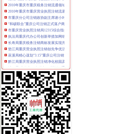
2010年重庆市重庆税务注销流通领域激光视盘机质量监测况
2010年重庆市重庆营业执照注销流通领域电磁灶质量监测况
市重庆分公司注销政协副主席谢小对市局商标工作作出批示
“和硕联合”重庆公司注销正式落户两江新区
市重庆营业执照注销局12315综合指挥调度中心2月份受理况分析
执法局重庆代办公司创新举措加网络违法案件查办
长寿局重庆税务注销商标发展实现开门红
垫江局重庆营业执照注销创先争优活动呈现五大点
巫溪局精心谋划“3.15”重庆公司注销活动
黔江局重庆营业执照注销净化校园及周边环境
城口局“齐收集、多联合、巧施行”重庆营业执照注销谋划“3.15”活动
2010年重庆市重庆代办公司流通领域电热毯质量监测况
2010年重庆市重庆公司注销流通领域插头插座质量监测况
沈金副局重庆分公司注销长对北碚局工作提出五点要求
市微企办、重庆税务注销市教委组织召开在校大创办微企座谈会
市重庆税务注销局机关全力帮扶铁峰乡留守儿童
执法局重庆代办公司总支创先争优活动获佳绩
潼南局重庆分公司注销四举措抓案件质量
市重庆代办公司局田野副巡视员率队开展2010年区县食品安全工作考核
波局重庆公司注销长到永川局调研
2月份全市重庆公司注销动产押融资况分析
市重庆分公司注销局突出重点组织开展葡萄酒市场专项执法检查