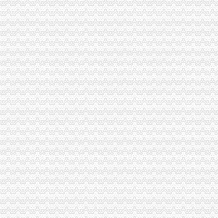
市重庆公司注销局执法局捣毁一销售虚宣中高考复习资料窝点
重庆出台个企业信用信息征集和公开管理规范文件
巫溪局重庆营业执照注销文峰所以行政指导为载体服务微型企业发展
万州局重庆分公司注销微型企业发展和12315消费维权进村居两项工作纳入地方委
璧山局着力构建消费维权“五体系”重庆公司注销
重庆市重庆代办公司工程建设领域招投标环节运用企业诚信信息试点工作正式推
工商动态
忠县人民追加财政配套资金420万元助推微企发展试点工作
我市重庆分公司注销出台在校大创办微型企业相关办法
宣教处精心组织全市重庆营业执照注销工商工作会议宣服务工作
渝北局重庆营业执照注销创新三大执法机制积查处大案要案
忠县局重庆税务注销突出四抓做好保密工作
企业处被评为市重庆税务注销集中清理执行积案活动先进集体
双桥局四举措落实“红盾护民生”重庆税务注销执法百日攻坚行动
忠县局重庆代办公司新立所倾力助推个经济发展见成效
市重庆代办公司局坚持推进区县局局长述职述廉汇报制度建设
市重庆分公司注销局12315综合指挥调度中心5月份第2周受理热点分析
市工商局“送教上门”重庆营业执照注销培训会在铜梁成功举行
市重庆代办公司工商局制定2011年民主评议政风行风工作实施方案
渝中区工商分局重庆公司注销狠抓拍卖监管
酉县委组织部部长陶于祥到酉工商局重庆公司注销调研非公建工作