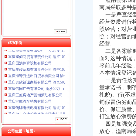
潼南县第四届
南局采取多种
一是严查经营
经营资质进行
照经营；对营
重庆鸽牌电线电缆有限公司 渝北10010万 (进出口权)
照；对经营的
重庆傲志众达投资咨询有限责任公司 渝九1000万 （增资）
成功案例
经营。
重庆臣夫商贸有限公司 （执照专让）
二是备案临时
重庆卿倾商贸有限责任公司 渝江100万 （工商注册）
面对这种情况
重庆国洪体育设施有限公司
重庆星竣贸易有限责任公司 渝中100万 （进出口权）
鉴前几年经验
重庆海谛升进出口贸易有限公司 渝北100万 （进出口权）
基本情况登记
重庆奕欣锦诚商贸有限公司 渝九50万 （工商注册）
三是责任落实
重庆信同广告有限公司 渝沙50万 （工商注册）
量承诺书，明
重庆三虹房地产营销策划有限公司
礼貌)、行(不
重庆宝鹰汽车销售有限公司
销假冒伪劣商品
重庆鸽牌电线电缆有限公司 渝北10010万 (进出口权)
价、保证质量、
重庆傲志众达投资咨询有限责任公司 渝九1000万 （增资）
重庆臣夫商贸有限公司 （执照专让）
打造放心消费
重庆卿倾商贸有限责任公司 渝江100万 （工商注册）
四是加强交易
重庆国洪体育设施有限公司
放心，潼南局
公司位置（地图）
工商动态
重庆星竣贸易有限责任公司 渝中100万 （进出口权）