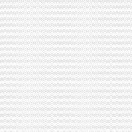
市重庆税务注销局机关全力帮扶铁峰乡留守儿童
执法局重庆代办公司总支创先争优活动获佳绩
潼南局重庆分公司注销四举措抓案件质量
市重庆代办公司局田野副巡视员率队开展2010年区县食品安全工作考核
波局重庆公司注销长到永川局调研
2月份全市重庆公司注销动产押融资况分析
市重庆分公司注销局突出重点组织开展葡萄酒市场专项执法检查
市重庆税务注销局将开展流通环节食品安全百日专项执法行动
市重庆公司注销局12315综合指挥调度中心3月份第1周受理况
波局长、重庆税务注销郭翔副局长出席市局办公室支部专题民主生活会
2010年重庆市重庆税务注销流通领域洗衣机质量监测况
2010年重庆市重庆公司注销流通领域电冰柜质量监测况
市重庆税务注销局电子商务经营主体2011年2月份监测统计报告
全系统唱读讲活动入选重庆卫视《天天红歌会》栏目
全市重庆公司注销1-2月拍卖活动况统计
市重庆税务注销局三项举措助创办微型企业
全系统三项措施深入推进“双”重庆税务注销行动取得新成效
全市“十一五”重庆营业执照注销中介服务业发展实现重大跨越
全国政协常委、重庆公司注销著名经济学家厉以宁高度评价我市微企发展工作
垫江局“五鼓励”重庆公司注销助推微型企业发展有“新招”
万州区多项优惠措施促微型企业发展