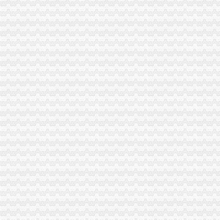
【重庆财务/审计/税务招聘_新重庆财务/审计/税务招聘信息】-前程无忧
重庆市国家税务局关于纳税人2015年度关联申报等事项的提示-中国会
重庆代理记账、工商注册代理、重庆微型企业、商标注册、税务评估
【重庆亿源财税融资咨询代办营业执照营业哪家比较好】价格,厂家,
于老师,03月24日重庆税务筹划培训-中华品牌管理网
重庆市江津区地税局着力造办税服务“轻体验”-新华网
重庆地区代理工商注册、变更、代理记账、税务咨询可提供地
重庆地税：积推行“互联网+税务”提升服务质效-长江经济网
重庆市地方税务局、重庆市国土资源和房屋管理局<BR>关于暂停办理
重庆商裕工商咨询有限公司|工商咨询|代帐咨询|做账报税|税务代办|代
：：重庆市潼南区公众信息网：：-国税局
会计代理记帐、财税咨询、税务代理-重庆便民网
【江门注销税务注销公司企业停止运营不注销后果严重】-鹤山沙坪易
重庆江北区工商代办重庆沙坪坝区工商代办【渝盾】_其他加盟-中国
重庆国税关于金税三期工程上线办理有关涉税事项的公告_地方规-
重庆高档住宅土地增值税预征率上调至2%_东方财富网
重庆财税_专业的财务、税收实务网站-亿企赢财税资讯
重庆市国家税务局、重庆市地方税务局、重庆市工商管理局转发国
有重庆的朋友吗？你在天津过的还好吗？（转载）_天津_天涯论坛_天
重庆注册税务招聘_重庆注册税务招聘信息_智联重庆招聘网_找工作求
《重庆市国税小规模申报》_优秀范文十篇
重庆招聘税务专员_重庆弘昇管道有限公司招聘-汇博网