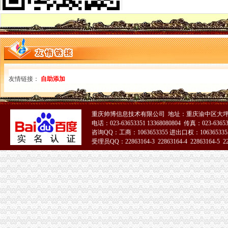
【代理记帐、办理工商税务相关事宜等】厂家,价格,图片_重庆正青
重庆代理记账如何办理税务登记变更_搜狐其它_搜狐网
国务制办公室地方规章重庆市税收征管保障办
重庆财务会计-税务招聘-新百胜餐饮（武汉）有限公司招聘信息_重庆
以增经济发展动力为遵循重庆市国税局扎实推进税收改革-新华网
重庆高档住宅土地增值税预征率上调至2%_国内新闻_烟台房产网_买
重庆市税收征管保障办-重庆农业农村信息网
重庆市旭鑫工商税务咨询有限公司-百姓网
友情链接：
自助添加
重庆亿源财税
“营改增”政策深度解析与操作实务专题李老师,04月16日重庆税
立信税务师事务所有限公司重庆分公司
重庆帅博信息技术有限公司 地址：重庆渝中区大坪莲
重庆发票新规定,税务金四期上线！-企业税收优惠政策-重庆市黔江
电话：023-63653351 13368080804 传真：023-6365
重庆税务注销
咨询QQ：工商：1063653355 进出口权：1063653355
受理员QQ：22863164-3 22863164-4 22863164-5 228
重庆发票新规定,税务金四期上线！-企业税收优惠政策-重庆市黔江
重庆注册税务招聘_重庆注册税务招聘信息_智联重庆招聘网_找工作求
重庆高档住宅土地增值税预征率上调至2%_国内新闻_烟台房产网_买
《一般纳税人注销流程》100篇第一文库网
重庆工商注册代理记账变更税务财务佼佼泽工商
重庆财税_专业的财务、税收实务网站-亿企赢财税资讯
国家税务总局2015年持续加“规范税务”建设_部门新闻_新闻_中国
重庆沙坪坝门户网