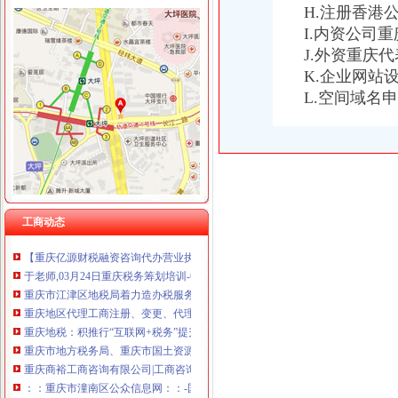
重庆国洪体育设施有限公司
H.注册香港
重庆税务注销
重庆星竣贸易有限责任公司 渝中100万 （进出口权）
I.内资公司
重庆发票新规定,税务金四期上线！-企业税收优惠政策-重庆市黔江
重庆海谛升进出口贸易有限公司 渝北100万 （进出口权）
J.外资重庆
重庆注册税务招聘_重庆注册税务招聘信息_智联重庆招聘网_找工作求
重庆奕欣锦诚商贸有限公司 渝九50万 （工商注册）
K.企业网站
重庆高档住宅土地增值税预征率上调至2%_国内新闻_烟台房产网_买
重庆信同广告有限公司 渝沙50万 （工商注册）
《一般纳税人注销流程》100篇第一文库网
L.空间域名
重庆三虹房地产营销策划有限公司
重庆工商注册代理记账变更税务财务佼佼泽工商
重庆宝鹰汽车销售有限公司
重庆财税_专业的财务、税收实务网站-亿企赢财税资讯
国家税务总局2015年持续加“规范税务”建设_部门新闻_新闻_中国
重庆沙坪坝门户网
【重庆财务/审计/税务招聘_新重庆财务/审计/税务招聘信息】-前程无忧
重庆市国家税务局关于纳税人2015年度关联申报等事项的提示-中国会
工商动态
重庆代理记账、工商注册代理、重庆微型企业、商标注册、税务评估
【重庆亿源财税融资咨询代办营业执照营业哪家比较好】价格,厂家,
于老师,03月24日重庆税务筹划培训-中华品牌管理网
重庆市江津区地税局着力造办税服务“轻体验”-新华网
重庆地区代理工商注册、变更、代理记账、税务咨询可提供地
重庆地税：积推行“互联网+税务”提升服务质效-长江经济网
重庆市地方税务局、重庆市国土资源和房屋管理局<BR>关于暂停办理
重庆商裕工商咨询有限公司|工商咨询|代帐咨询|做账报税|税务代办|代
：：重庆市潼南区公众信息网：：-国税局
会计代理记帐、财税咨询、税务代理-重庆便民网