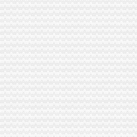
重庆税务登记证挂失电话-沙坪坝沙坪坝广告媒-重庆58同城
【税收管理】重庆市地方税务局关于印发《“三证合一、一照一码”
重庆地税的微博
重庆税务策划招聘_重庆税务策划招聘信息_智联重庆招聘网_找工作求
重庆沙坪坝门户网
重庆国税网上申报系统：
重庆营业执照代办【工商代办免费咨询】重庆益尚利财务管理有限公司
重庆财税公司-重庆亿源公司_重庆亿源_重庆市亿源财税咨询公司_重庆
代理记账|税务代理与咨询-重庆君立企业管理咨询有限公司
重庆高档住宅土地增值税预征率上调至2%_网易北京房产频道
重庆代理各项纳税申报-商务服务-久久信息网
【代理记帐、办理工商税务相关事宜等】厂家,价格,图片_重庆正青
重庆代理记账如何办理税务登记变更_搜狐其它_搜狐网
国务制办公室地方规章重庆市税收征管保障办
重庆财务会计-税务招聘-新百胜餐饮（武汉）有限公司招聘信息_重庆
以增经济发展动力为遵循重庆市国税局扎实推进税收改革-新华网
重庆高档住宅土地增值税预征率上调至2%_国内新闻_烟台房产网_买
重庆市税收征管保障办-重庆农业农村信息网
重庆市旭鑫工商税务咨询有限公司-百姓网
重庆亿源财税
“营改增”政策深度解析与操作实务专题李老师,04月16日重庆税