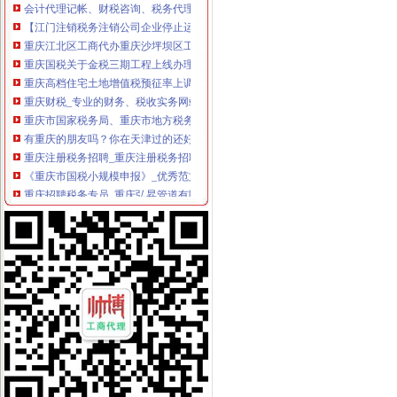
【江门注销税务注销公司企业停止运营不注销后果严重】-鹤山沙坪易
重庆江北区工商代办重庆沙坪坝区工商代办【渝盾】_其他加盟-中国
重庆国税关于金税三期工程上线办理有关涉税事项的公告_地方规-
重庆高档住宅土地增值税预征率上调至2%_东方财富网
重庆财税_专业的财务、税收实务网站-亿企赢财税资讯
重庆市国家税务局、重庆市地方税务局、重庆市工商管理局转发国
有重庆的朋友吗？你在天津过的还好吗？（转载）_天津_天涯论坛_天
重庆注册税务招聘_重庆注册税务招聘信息_智联重庆招聘网_找工作求
《重庆市国税小规模申报》_优秀范文十篇
重庆招聘税务专员_重庆弘昇管道有限公司招聘-汇博网
重庆税务登记证挂失电话-沙坪坝沙坪坝广告媒-重庆58同城
【税收管理】重庆市地方税务局关于印发《“三证合一、一照一码”
重庆地税的微博
重庆税务策划招聘_重庆税务策划招聘信息_智联重庆招聘网_找工作求
重庆沙坪坝门户网
重庆国税网上申报系统：
重庆营业执照代办【工商代办免费咨询】重庆益尚利财务管理有限公司
重庆财税公司-重庆亿源公司_重庆亿源_重庆市亿源财税咨询公司_重庆
代理记账|税务代理与咨询-重庆君立企业管理咨询有限公司
重庆高档住宅土地增值税预征率上调至2%_网易北京房产频道
重庆代理各项纳税申报-商务服务-久久信息网