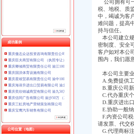
公司拥有可一
税、地税、质
中，竭诚为客
难问题，提高
持与信任。
本公司建立规
成功案例
重庆鸽牌电线电缆有限公司 渝北10010万 (进出口权)
密制度、安全
重庆傲志众达投资咨询有限责任公司 渝九1000万 （增资）
客户如对本公
重庆臣夫商贸有限公司 （执照专让）
围内，我们愿
重庆卿倾商贸有限责任公司 渝江100万 （工商注册）
重庆国洪体育设施有限公司
本公司主要业
重庆星竣贸易有限责任公司 渝中100万 （进出口权）
A.免费提供
重庆海谛升进出口贸易有限公司 渝北100万 （进出口权）
重庆奕欣锦诚商贸有限公司 渝九50万 （工商注册）
B.重庆公司
重庆信同广告有限公司 渝沙50万 （工商注册）
C.代办重庆
重庆三虹房地产营销策划有限公司
D.重庆进出
重庆宝鹰汽车销售有限公司
E.协助一般
重庆鸽牌电线电缆有限公司 渝北10010万 (进出口权)
F.内资公司
重庆傲志众达投资咨询有限责任公司 渝九1000万 （增资）
请发票、代交
重庆臣夫商贸有限公司 （执照专让）
公司位置（地图）
G.代理商标
重庆卿倾商贸有限责任公司 渝江100万 （工商注册）