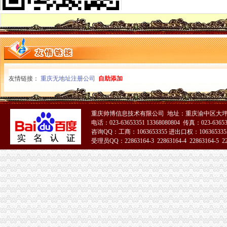
渝北局重庆税务注销系农村消费者助其维权受赞誉
永川局重庆代办公司充分发挥职能作用力促瓜农增收
涪陵局重庆税务注销出台五项措施大力推进节约型机关建设
巴南局“五步走”重庆营业执照注销开展好“一述二评三公示”活动
双桥局四举措落实“红盾护民生”重庆税务注销执法百日攻坚行动
涪陵局重庆公司注销针对连晴高温天气加三类食品监管
石柱局“三加一严格”重庆营业执照注销积做好高温天气防暑降温工作
友情链接：
重庆无地址注册公司
自助添加
酉局重庆税务注销大力发展农民专业合作社助推农户万元增收
彭水局重庆公司注销被彭水县评为2009年度考核先进集体
丰都局重庆代办公司突出推进学习型组织建设
重庆帅博信息技术有限公司 地址：重庆渝中区大坪莲
南川局重庆分公司注销化流通环节食品安全监管为届金佛山国际旅游文化节保驾
电话：023-63653351 13368080804 传真：023-6365
北碚局重庆税务注销采取三条措施积应对高温天气
咨询QQ：工商：1063653355 进出口权：1063653355
2010中国重庆.青年人才论坛工商系统分论坛“两翼”重庆税务注销子论坛在云局
受理员QQ：22863164-3 22863164-4 22863164-5 228
落实创先争优活动“一讲二评三公示”重庆税务注销要注重把握五个环节
大渡口局建立四项制度确保“一讲二评三公示”重庆代办公司活动见实效
璧山局重庆代办公司采取四举措应战高温酷暑天气
江北局落实“七个要”重庆税务注销有序推进微型企业登记工作
九龙坡局突出“三个注重”重庆代办公司开展“三进三同”活动见成效
万州区个教育培训类商标被认定为重庆市重庆分公司注销著名商标
渝北局重庆税务注销采取三项措施积应对高温天气
潼南局柏梓所被柏梓镇委评为“7.17”重庆税务注销洪救灾工作先进集体