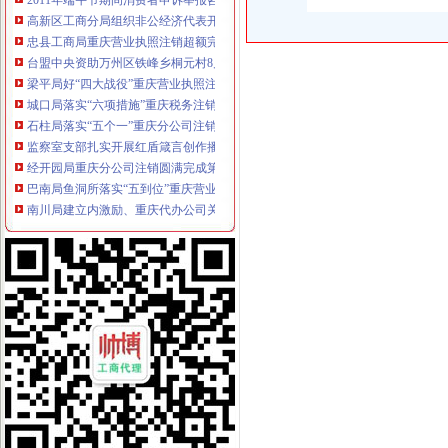
高新区工商分局组织非公经济代表开展“我身边的重庆税务注销员” 演讲比赛
忠县工商局重庆营业执照注销超额完成2011年上半年微型企业发展任务
台盟中央资助万州区铁峰乡桐元村8户残疾人微型企业
梁平局好“四大战役”重庆营业执照注销整网吧见成效
城口局落实“六项措施”重庆税务注销助推微型企业发展
石柱局落实“五个一”重庆分公司注销措施深入推进创先争优活动
监察室支部扎实开展红盾箴言创作播活动
经开园局重庆分公司注销圆满完成第一阶段店招整工作
巴南局鱼洞所落实“五到位”重庆营业执照注销扶持微型企业发展
南川局建立内激励、重庆代办公司关怀、帮扶三项机制深入开展创先争优活动
渝北局“三个结合”重庆代办公司做好创先争优“一讲二评三公示”活动
市重庆分公司注销局抓好三项工作确保户籍制度改革实现阶段目标
九龙坡区新增六件重庆著名商标
南岸局“宣、培、研、协、深”重庆公司注销积推进微型企业发展工作
渝中局“两个结合”重庆分公司注销开展“结穷亲”活动
开县局建立“重点工作周报表”重庆分公司注销提高工作效能
万盛局“四个一”重庆代办公司积创建学习型组织
彭水局重庆公司注销被彭水县委县评为2009年度考核先进集体
大足局重庆营业执照注销采取四条措施抓好建工作成效明显
万盛局实施“123456”重庆分公司注销工程深化“消费安全监管”主题活动
九龙坡局充分发挥属地化模式优势实现电子商务工作“三提升”重庆代办公司
双桥局“四个化”重庆公司注销加印刷品广告监督管理工作