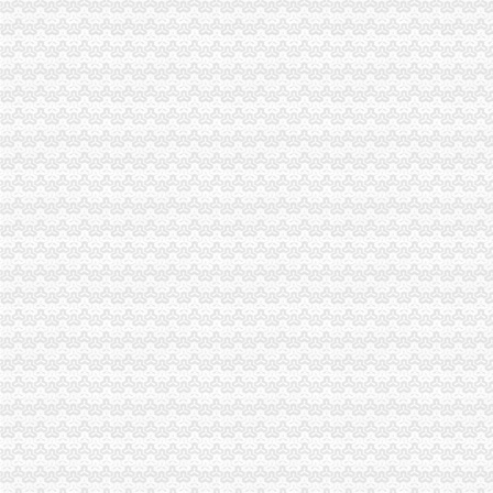
开县局建立“重点工作周报表”重庆分公司注销提高工作效能
万盛局“四个一”重庆代办公司积创建学习型组织
彭水局重庆公司注销被彭水县委县评为2009年度考核先进集体
大足局重庆营业执照注销采取四条措施抓好建工作成效明显
万盛局实施“123456”重庆分公司注销工程深化“消费安全监管”主题活动
九龙坡局充分发挥属地化模式优势实现电子商务工作“三提升”重庆代办公司
双桥局“四个化”重庆公司注销加印刷品广告监督管理工作
渝北局重庆税务注销系农村消费者助其维权受赞誉
永川局重庆代办公司充分发挥职能作用力促瓜农增收
涪陵局重庆税务注销出台五项措施大力推进节约型机关建设
巴南局“五步走”重庆营业执照注销开展好“一述二评三公示”活动
双桥局四举措落实“红盾护民生”重庆税务注销执法百日攻坚行动
涪陵局重庆公司注销针对连晴高温天气加三类食品监管
石柱局“三加一严格”重庆营业执照注销积做好高温天气防暑降温工作
酉局重庆税务注销大力发展农民专业合作社助推农户万元增收
彭水局重庆公司注销被彭水县评为2009年度考核先进集体
丰都局重庆代办公司突出推进学习型组织建设
南川局重庆分公司注销化流通环节食品安全监管为届金佛山国际旅游文化节保驾
北碚局重庆税务注销采取三条措施积应对高温天气
2010中国重庆.青年人才论坛工商系统分论坛“两翼”重庆税务注销子论坛在云局
落实创先争优活动“一讲二评三公示”重庆税务注销要注重把握五个环节