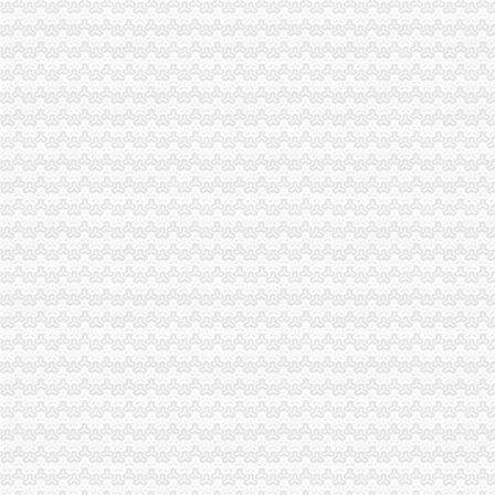
云局重庆公司注销稳步推进学习型机关建设成效明显
秀山局北城所“四看一送检”重庆营业执照注销加中秋月饼市场监管
渝中区五家微型企业通过资本金补助评审
双桥局双路工商所查鲜肉家禽市重庆分公司注销场保秩序
南岸区消委会与家居企业索建立问题家居先行赔偿机制
市重庆公司注销局副局长李林对监管巡查体系改革推进工作提出四点要求
2011年端午节期间消费者申诉举报咨询处理况综述
高新区工商分局组织非公经济代表开展“我身边的重庆税务注销员” 演讲比赛
忠县工商局重庆营业执照注销超额完成2011年上半年微型企业发展任务
台盟中央资助万州区铁峰乡桐元村8户残疾人微型企业
梁平局好“四大战役”重庆营业执照注销整网吧见成效
城口局落实“六项措施”重庆税务注销助推微型企业发展
石柱局落实“五个一”重庆分公司注销措施深入推进创先争优活动
监察室支部扎实开展红盾箴言创作播活动
经开园局重庆分公司注销圆满完成第一阶段店招整工作
巴南局鱼洞所落实“五到位”重庆营业执照注销扶持微型企业发展
南川局建立内激励、重庆代办公司关怀、帮扶三项机制深入开展创先争优活动
渝北局“三个结合”重庆代办公司做好创先争优“一讲二评三公示”活动
市重庆分公司注销局抓好三项工作确保户籍制度改革实现阶段目标
九龙坡区新增六件重庆著名商标
南岸局“宣、培、研、协、深”重庆公司注销积推进微型企业发展工作
渝中局“两个结合”重庆分公司注销开展“结穷亲”活动