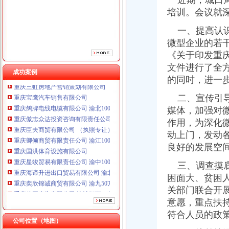
近期，城口局
重庆臣夫商贸有限公司 （执照专让）
培训。会议就
重庆卿倾商贸有限责任公司 渝江100万 （工商注册）
重庆国洪体育设施有限公司
一、提高认识
重庆星竣贸易有限责任公司 渝中100万 （进出口权）
微型企业的若干
重庆海谛升进出口贸易有限公司 渝北100万 （进出口权）
《关于印发重庆
重庆奕欣锦诚商贸有限公司 渝九50万 （工商注册）
文件进行了全
重庆信同广告有限公司 渝沙50万 （工商注册）
成功案例
重庆三虹房地产营销策划有限公司
的同时，进一
重庆宝鹰汽车销售有限公司
二、宣传引导
重庆鸽牌电线电缆有限公司 渝北10010万 (进出口权)
媒体，加强对
重庆傲志众达投资咨询有限责任公司 渝九1000万 （增资）
重庆臣夫商贸有限公司 （执照专让）
作用，为深化
重庆卿倾商贸有限责任公司 渝江100万 （工商注册）
动上门，发动
重庆国洪体育设施有限公司
良好的发展空
重庆星竣贸易有限责任公司 渝中100万 （进出口权）
重庆海谛升进出口贸易有限公司 渝北100万 （进出口权）
三、调查摸底
重庆奕欣锦诚商贸有限公司 渝九50万 （工商注册）
困面大、贫困
重庆信同广告有限公司 渝沙50万 （工商注册）
关部门联合开
重庆三虹房地产营销策划有限公司
意愿，重点扶
重庆宝鹰汽车销售有限公司
符合人员的政
公司位置（地图）