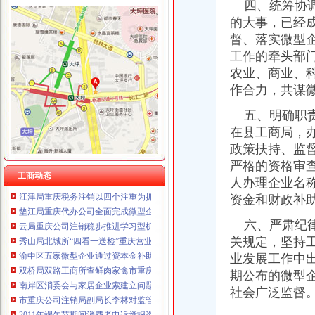
四、统筹协调
的大事，已经
督、落实微型
工商动态
工作的牵头部
我市重庆分公司注销出台在校大创办微型企业相关办法
农业、商业、
渝北局行政约谈沃尔玛超市重庆公司注销指出五点问题
作合力，共谋
市局六项措施推进“双”重庆营业执照注销行动后期工作
市重庆代办公司局副巡视员高印平率队到南川局开展考核考察工作
五、明确职责
渝北局推行“一单通”重庆代办公司工作取得阶段成效
在县工商局，
南岸局实行市场准入“四规范”重庆税务注销积服务区域经济发展
政策扶持、监
长寿局重庆代办公司大力促进非公经济组织创先争优
严格的资格审
沙坪坝局重庆分公司注销三举措帮扶中小企业融资4.8亿元
工商动态
人办理企业名
江津局重庆税务注销以四个注重为抓手大力发展微型企业
资金和财政补
垫江局重庆代办公司全面完成微型企业试点发展任务
云局重庆公司注销稳步推进学习型机关建设成效明显
六、严肃纪律
秀山局北城所“四看一送检”重庆营业执照注销加中秋月饼市场监管
关规定，坚持
渝中区五家微型企业通过资本金补助评审
业发展工作中
双桥局双路工商所查鲜肉家禽市重庆分公司注销场保秩序
南岸区消委会与家居企业索建立问题家居先行赔偿机制
期公布的微型
市重庆公司注销局副局长李林对监管巡查体系改革推进工作提出四点要求
社会广泛监督
2011年端午节期间消费者申诉举报咨询处理况综述