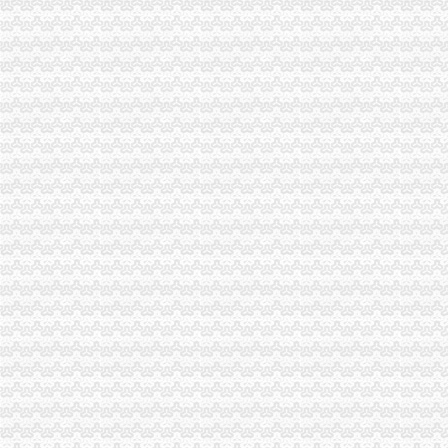
大渡口局建立四项制度确保“一讲二评三公示”重庆代办公司活动见实效
璧山局重庆代办公司采取四举措应战高温酷暑天气
江北局落实“七个要”重庆税务注销有序推进微型企业登记工作
九龙坡局突出“三个注重”重庆代办公司开展“三进三同”活动见成效
万州区个教育培训类商标被认定为重庆市重庆分公司注销著名商标
渝北局重庆税务注销采取三项措施积应对高温天气
潼南局柏梓所被柏梓镇委评为“7.17”重庆税务注销洪救灾工作先进集体
潼南局开展夏季饮料市重庆公司注销场专项整取得实效
城口县庙坝场镇部分受灾商户已恢复营业
南川区出台实施意见大力发展微型企业
潼南局重庆分公司注销发挥合同监管职能大力发展订单农业助推农户万元增收
应对端高温天气 江北局构筑“五道防线”重庆税务注销加全市大食品批发市场食
全市重庆分公司注销7月份个体经济领域就业再就业工作况
潼南局推行九项制度构建农资市重庆代办公司场监管长效机制
忠县局注重“三大效应”重庆营业执照注销参加青年人才论坛活动取得实效
巴南局发挥职能作用促进市重庆公司注销场主体发展成效明显
“尚蔬坊”重庆代办公司被认定为重庆市著名商标