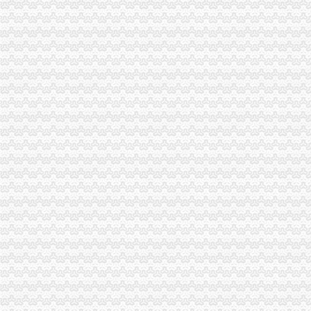
潼南局开展夏季饮料市重庆公司注销场专项整取得实效
城口县庙坝场镇部分受灾商户已恢复营业
南川区出台实施意见大力发展微型企业
潼南局重庆分公司注销发挥合同监管职能大力发展订单农业助推农户万元增收
应对端高温天气 江北局构筑“五道防线”重庆税务注销加全市大食品批发市场食
全市重庆分公司注销7月份个体经济领域就业再就业工作况
潼南局推行九项制度构建农资市重庆代办公司场监管长效机制
忠县局注重“三大效应”重庆营业执照注销参加青年人才论坛活动取得实效
巴南局发挥职能作用促进市重庆公司注销场主体发展成效明显
“尚蔬坊”重庆代办公司被认定为重庆市著名商标
工商动态
我市重庆分公司注销出台在校大创办微型企业相关办法
渝北局行政约谈沃尔玛超市重庆公司注销指出五点问题
市局六项措施推进“双”重庆营业执照注销行动后期工作
市重庆代办公司局副巡视员高印平率队到南川局开展考核考察工作
渝北局推行“一单通”重庆代办公司工作取得阶段成效
南岸局实行市场准入“四规范”重庆税务注销积服务区域经济发展
长寿局重庆代办公司大力促进非公经济组织创先争优
沙坪坝局重庆分公司注销三举措帮扶中小企业融资4.8亿元
江津局重庆税务注销以四个注重为抓手大力发展微型企业
垫江局重庆代办公司全面完成微型企业试点发展任务