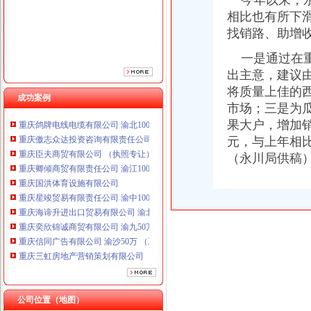
今年以来，永
相比也有所下
找销路、助增
一是通过在重
出主意，建议
将质量上佳的
成功案例
市场；三是为
重庆鸽牌电线电缆有限公司 渝北10010万 (进出口权)
果大户，增加
重庆傲志众达投资咨询有限责任公司 渝九1000万 （增资）
元，与上年相比
重庆臣夫商贸有限公司 （执照专让）
（永川局供
重庆卿倾商贸有限责任公司 渝江100万 （工商注册）
重庆国洪体育设施有限公司
重庆星竣贸易有限责任公司 渝中100万 （进出口权）
重庆海谛升进出口贸易有限公司 渝北100万 （进出口权）
重庆奕欣锦诚商贸有限公司 渝九50万 （工商注册）
重庆信同广告有限公司 渝沙50万 （工商注册）
重庆三虹房地产营销策划有限公司
重庆宝鹰汽车销售有限公司
重庆鸽牌电线电缆有限公司 渝北10010万 (进出口权)
重庆傲志众达投资咨询有限责任公司 渝九1000万 （增资）
公司位置（地图）
重庆臣夫商贸有限公司 （执照专让）