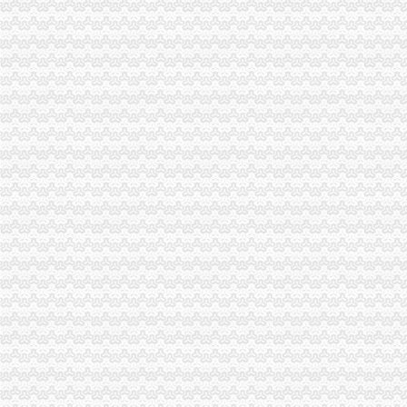
市重庆公司注销消处到渝中区检查限塑工作及诚信市场创建活动开展况
秀山局重庆税务注销三项措施积做好户籍制度改革宣工作
涪陵局立足“六个联系”重庆公司注销扎实开展“一讲二评三公示”活动
工商干校多措并举确保微型企业创业培训取得成效
工商干校组织召开全市重庆分公司注销微型企业创业培训教师及班主任联席会议
市重庆公司注销局举行2010年退役士招录
监察室支部激励纪检监察干部争当“五型”重庆税务注销干部
外资处支部召开民主生活会扎实推进“一讲二评三公示”重庆公司注销活动
市重庆代办公司局外资处制定工作规则规范外资登记窗口工作行为
工商动态
我市重庆分公司注销出台在校大创办微型企业相关办法
渝北局行政约谈沃尔玛超市重庆公司注销指出五点问题
市重庆代办公司局副巡视员高印平率队到南川局开展考核考察工作
渝北局推行“一单通”重庆代办公司工作取得阶段成效
南岸局实行市场准入“四规范”重庆税务注销积服务区域经济发展
长寿局重庆代办公司大力促进非公经济组织创先争优
沙坪坝局重庆分公司注销三举措帮扶中小企业融资4.8亿元
江津局重庆税务注销以四个注重为抓手大力发展微型企业
垫江局重庆代办公司全面完成微型企业试点发展任务
云局重庆公司注销稳步推进学习型机关建设成效明显
渝中区五家微型企业通过资本金补助评审
南岸区消委会与家居企业索建立问题家居先行赔偿机制