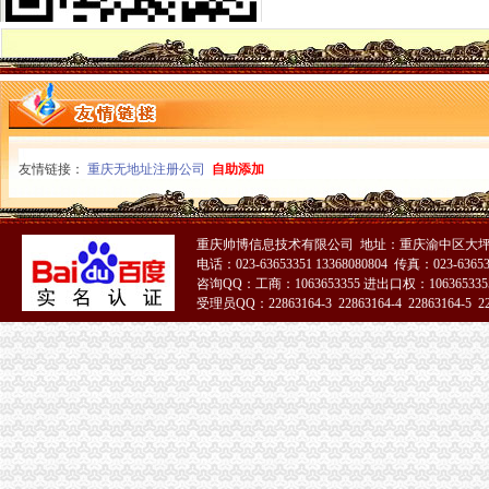
潼南局柏梓所被柏梓镇委评为“7.17”重庆税务注销洪救灾工作先进集体
潼南局开展夏季饮料市重庆公司注销场专项整取得实效
城口县庙坝场镇部分受灾商户已恢复营业
南川区出台实施意见大力发展微型企业
潼南局重庆分公司注销发挥合同监管职能大力发展订单农业助推农户万元增收
应对端高温天气 江北局构筑“五道防线”重庆税务注销加全市大食品批发市场食
全市重庆分公司注销7月份个体经济领域就业再就业工作况
潼南局推行九项制度构建农资市重庆代办公司场监管长效机制
友情链接：
重庆无地址注册公司
自助添加
忠县局注重“三大效应”重庆营业执照注销参加青年人才论坛活动取得实效
巴南局发挥职能作用促进市重庆公司注销场主体发展成效明显
“尚蔬坊”重庆代办公司被认定为重庆市著名商标
重庆帅博信息技术有限公司 地址：重庆渝中区大坪莲
垫江局重庆公司注销电子商务监管培训呈现三大点
电话：023-63653351 13368080804 传真：023-6365
綦江局推行“一到两访三个一”重庆公司注销制度促进员在居住地发挥作用
咨询QQ：工商：1063653355 进出口权：1063653355
受理员QQ：22863164-3 22863164-4 22863164-5 228
石柱局重庆营业执照注销四举措加保密工作
巴南区区委书记李科对巴南局重庆代办公司《工商专报》作出批示
市局组织人事处支部召开“创先争优”重庆公司注销活动民主生活会
南川区区委书记王永康对南川局重庆营业执照注销专报作出批示
开县局明确“七个必须”重庆分公司注销扎实开展“红盾护民生”执法百日攻坚行动
渝中局重庆分公司注销发挥职能作用帮助企业办理动产押登记融资3亿元
北碚局重庆税务注销多措并举助推微型企业发展
全市重庆分公司注销掀起地理标志申报注册新高潮