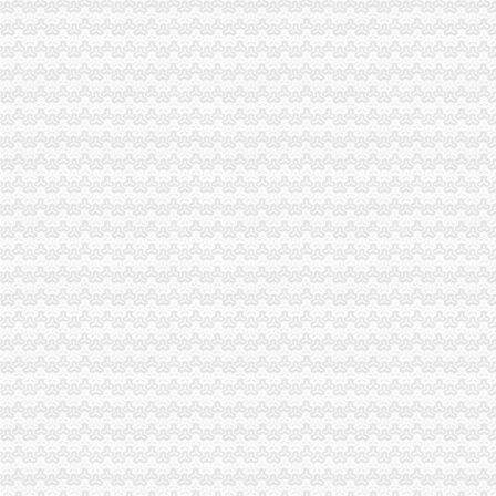
落实创先争优活动“一讲二评三公示”重庆税务注销要注重把握五个环节
大渡口局建立四项制度确保“一讲二评三公示”重庆代办公司活动见实效
璧山局重庆代办公司采取四举措应战高温酷暑天气
江北局落实“七个要”重庆税务注销有序推进微型企业登记工作
九龙坡局突出“三个注重”重庆代办公司开展“三进三同”活动见成效
万州区个教育培训类商标被认定为重庆市重庆分公司注销著名商标
渝北局重庆税务注销采取三项措施积应对高温天气
潼南局柏梓所被柏梓镇委评为“7.17”重庆税务注销洪救灾工作先进集体
潼南局开展夏季饮料市重庆公司注销场专项整取得实效
城口县庙坝场镇部分受灾商户已恢复营业
南川区出台实施意见大力发展微型企业
潼南局重庆分公司注销发挥合同监管职能大力发展订单农业助推农户万元增收
应对端高温天气 江北局构筑“五道防线”重庆税务注销加全市大食品批发市场食
全市重庆分公司注销7月份个体经济领域就业再就业工作况
潼南局推行九项制度构建农资市重庆代办公司场监管长效机制
忠县局注重“三大效应”重庆营业执照注销参加青年人才论坛活动取得实效
巴南局发挥职能作用促进市重庆公司注销场主体发展成效明显
“尚蔬坊”重庆代办公司被认定为重庆市著名商标
垫江局重庆公司注销电子商务监管培训呈现三大点
綦江局推行“一到两访三个一”重庆公司注销制度促进员在居住地发挥作用
石柱局重庆营业执照注销四举措加保密工作