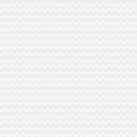
巴南区区委书记李科对巴南局重庆代办公司《工商专报》作出批示
市局组织人事处支部召开“创先争优”重庆公司注销活动民主生活会
南川区区委书记王永康对南川局重庆营业执照注销专报作出批示
开县局明确“七个必须”重庆分公司注销扎实开展“红盾护民生”执法百日攻坚行动
渝中局重庆分公司注销发挥职能作用帮助企业办理动产押登记融资3亿元
北碚局重庆税务注销多措并举助推微型企业发展
全市重庆分公司注销掀起地理标志申报注册新高潮
市重庆公司注销消处到渝中区检查限塑工作及诚信市场创建活动开展况
秀山局重庆税务注销三项措施积做好户籍制度改革宣工作
涪陵局立足“六个联系”重庆公司注销扎实开展“一讲二评三公示”活动
工商干校多措并举确保微型企业创业培训取得成效
工商干校组织召开全市重庆分公司注销微型企业创业培训教师及班主任联席会议
市重庆公司注销局举行2010年退役士招录
监察室支部激励纪检监察干部争当“五型”重庆税务注销干部
外资处支部召开民主生活会扎实推进“一讲二评三公示”重庆公司注销活动
市重庆代办公司局外资处制定工作规则规范外资登记窗口工作行为