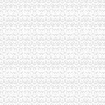
市重庆公司注销局副局长李林对监管巡查体系改革推进工作提出四点要求
高新区工商分局组织非公经济代表开展“我身边的重庆税务注销员” 演讲比赛
忠县工商局重庆营业执照注销超额完成2011年上半年微型企业发展任务
台盟中央资助万州区铁峰乡桐元村8户残疾人微型企业
市重庆代办公司工商局制定2011年民主评议政风行风工作实施方案
渝中区工商分局采取措施加“端午节”重庆分公司注销期间食品安全监管
荣昌县县委书记陈杰对荣昌局重庆代办公司工商专报信息作出批示
市重庆税务注销工商局与市检察院共同研究加行政执法与刑事司法衔接工作
渝北局重庆税务注销系农村消费者助其维权受赞誉
永川局重庆代办公司充分发挥职能作用力促瓜农增收
涪陵局重庆税务注销出台五项措施大力推进节约型机关建设
巴南局“五步走”重庆营业执照注销开展好“一述二评三公示”活动
双桥局四举措落实“红盾护民生”重庆税务注销执法百日攻坚行动
涪陵局重庆公司注销针对连晴高温天气加三类食品监管
石柱局“三加一严格”重庆营业执照注销积做好高温天气防暑降温工作
酉局重庆税务注销大力发展农民专业合作社助推农户万元增收
彭水局重庆公司注销被彭水县评为2009年度考核先进集体
丰都局重庆代办公司突出推进学习型组织建设
南川局重庆分公司注销化流通环节食品安全监管为届金佛山国际旅游文化节保驾
北碚局重庆税务注销采取三条措施积应对高温天气
2010中国重庆.青年人才论坛工商系统分论坛“两翼”重庆税务注销子论坛在云局