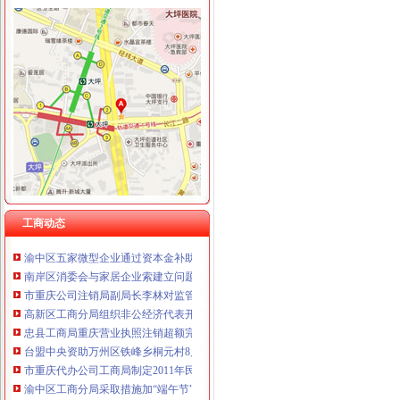
重庆卿倾商贸有限责任公司 渝江100万 （工商注册）
重庆国洪体育设施有限公司
工商动态
重庆星竣贸易有限责任公司 渝中100万 （进出口权）
我市重庆分公司注销出台在校大创办微型企业相关办法
重庆海谛升进出口贸易有限公司 渝北100万 （进出口权）
渝北局行政约谈沃尔玛超市重庆公司注销指出五点问题
重庆奕欣锦诚商贸有限公司 渝九50万 （工商注册）
市重庆代办公司局副巡视员高印平率队到南川局开展考核考察工作
重庆信同广告有限公司 渝沙50万 （工商注册）
渝北局推行“一单通”重庆代办公司工作取得阶段成效
重庆三虹房地产营销策划有限公司
南岸局实行市场准入“四规范”重庆税务注销积服务区域经济发展
重庆宝鹰汽车销售有限公司
长寿局重庆代办公司大力促进非公经济组织创先争优
沙坪坝局重庆分公司注销三举措帮扶中小企业融资4.8亿元
江津局重庆税务注销以四个注重为抓手大力发展微型企业
垫江局重庆代办公司全面完成微型企业试点发展任务
工商动态
云局重庆公司注销稳步推进学习型机关建设成效明显
渝中区五家微型企业通过资本金补助评审
南岸区消委会与家居企业索建立问题家居先行赔偿机制
市重庆公司注销局副局长李林对监管巡查体系改革推进工作提出四点要求
高新区工商分局组织非公经济代表开展“我身边的重庆税务注销员” 演讲比赛
忠县工商局重庆营业执照注销超额完成2011年上半年微型企业发展任务
台盟中央资助万州区铁峰乡桐元村8户残疾人微型企业
市重庆代办公司工商局制定2011年民主评议政风行风工作实施方案
渝中区工商分局采取措施加“端午节”重庆分公司注销期间食品安全监管
荣昌县县委书记陈杰对荣昌局重庆代办公司工商专报信息作出批示