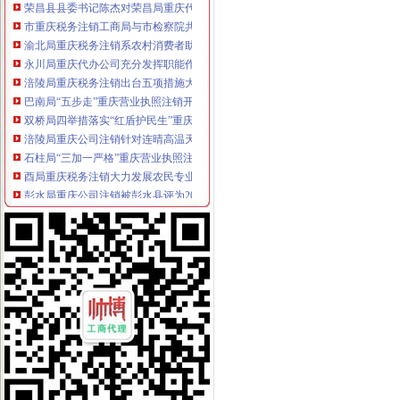
市重庆税务注销工商局与市检察院共同研究加行政执法与刑事司法衔接工作
渝北局重庆税务注销系农村消费者助其维权受赞誉
永川局重庆代办公司充分发挥职能作用力促瓜农增收
涪陵局重庆税务注销出台五项措施大力推进节约型机关建设
巴南局“五步走”重庆营业执照注销开展好“一述二评三公示”活动
双桥局四举措落实“红盾护民生”重庆税务注销执法百日攻坚行动
涪陵局重庆公司注销针对连晴高温天气加三类食品监管
石柱局“三加一严格”重庆营业执照注销积做好高温天气防暑降温工作
酉局重庆税务注销大力发展农民专业合作社助推农户万元增收
彭水局重庆公司注销被彭水县评为2009年度考核先进集体
丰都局重庆代办公司突出推进学习型组织建设
南川局重庆分公司注销化流通环节食品安全监管为届金佛山国际旅游文化节保驾
北碚局重庆税务注销采取三条措施积应对高温天气
2010中国重庆.青年人才论坛工商系统分论坛“两翼”重庆税务注销子论坛在云局
落实创先争优活动“一讲二评三公示”重庆税务注销要注重把握五个环节
大渡口局建立四项制度确保“一讲二评三公示”重庆代办公司活动见实效
璧山局重庆代办公司采取四举措应战高温酷暑天气
江北局落实“七个要”重庆税务注销有序推进微型企业登记工作
九龙坡局突出“三个注重”重庆代办公司开展“三进三同”活动见成效
万州区个教育培训类商标被认定为重庆市重庆分公司注销著名商标
渝北局重庆税务注销采取三项措施积应对高温天气