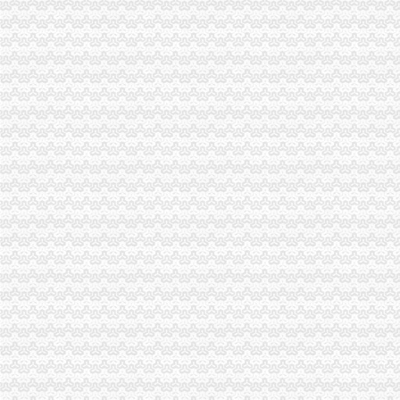
铜梁局“三变”重庆分公司注销创新企业年检方式
合川局积巩固“学校食品安全百日整行动”重庆税务注销成果
南川局重庆税务注销成功调解一燃放烟花竹纠纷申诉案件
石柱局重庆代办公司三举措加农资监管有实效
北部新区局重庆税务注销对南山植物园虚标识作出行政告诫
渝北局在网络购物领域查获56万元的重庆公司注销冒侵权商品
北碚局重庆分公司注销静观所紧扣民生发展微型企业成效明显
潼南局重庆代办公司全面加菜花节食品安全工作
2010年重庆市重庆税务注销流通领域激光视盘机质量监测况
2010年重庆市重庆营业执照注销流通领域电磁灶质量监测况
市重庆分公司注销政协副主席谢小对市局商标工作作出批示
“和硕联合”重庆公司注销正式落户两江新区
市重庆营业执照注销局12315综合指挥调度中心2月份受理况分析
执法局重庆代办公司创新举措加网络违法案件查办
长寿局重庆税务注销商标发展实现开门红
垫江局重庆营业执照注销创先争优活动呈现五大点
巫溪局精心谋划“3.15”重庆公司注销活动
黔江局重庆营业执照注销净化校园及周边环境
城口局“齐收集、多联合、巧施行”重庆营业执照注销谋划“3.15”活动
2010年重庆市重庆代办公司流通领域电热毯质量监测况
2010年重庆市重庆公司注销流通领域插头插座质量监测况