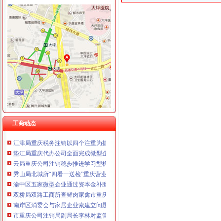
工商动态
我市重庆分公司注销出台在校大创办微型企业相关办法
渝北局行政约谈沃尔玛超市重庆公司注销指出五点问题
市局六项措施推进“双”重庆营业执照注销行动后期工作
市重庆代办公司局副巡视员高印平率队到南川局开展考核考察工作
渝北局推行“一单通”重庆代办公司工作取得阶段成效
南岸局实行市场准入“四规范”重庆税务注销积服务区域经济发展
长寿局重庆代办公司大力促进非公经济组织创先争优
工商动态
沙坪坝局重庆分公司注销三举措帮扶中小企业融资4.8亿元
江津局重庆税务注销以四个注重为抓手大力发展微型企业
垫江局重庆代办公司全面完成微型企业试点发展任务
云局重庆公司注销稳步推进学习型机关建设成效明显
秀山局北城所“四看一送检”重庆营业执照注销加中秋月饼市场监管
渝中区五家微型企业通过资本金补助评审
双桥局双路工商所查鲜肉家禽市重庆分公司注销场保秩序
南岸区消委会与家居企业索建立问题家居先行赔偿机制
市重庆公司注销局副局长李林对监管巡查体系改革推进工作提出四点要求
2011年端午节期间消费者申诉举报咨询处理况综述