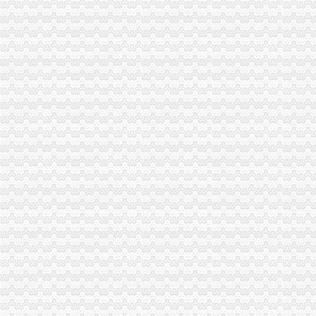
云局重庆公司注销稳步推进学习型机关建设成效明显
秀山局北城所“四看一送检”重庆营业执照注销加中秋月饼市场监管
渝中区五家微型企业通过资本金补助评审
双桥局双路工商所查鲜肉家禽市重庆分公司注销场保秩序
南岸区消委会与家居企业索建立问题家居先行赔偿机制
市重庆公司注销局副局长李林对监管巡查体系改革推进工作提出四点要求
2011年端午节期间消费者申诉举报咨询处理况综述
高新区工商分局组织非公经济代表开展“我身边的重庆税务注销员” 演讲比赛
忠县工商局重庆营业执照注销超额完成2011年上半年微型企业发展任务
台盟中央资助万州区铁峰乡桐元村8户残疾人微型企业
华硕电脑正式落户重庆
巴南局开展“四送”重庆营业执照注销服务助微企树品牌促发展
微企处七大举措力推进扶持微企发展工作
市消委会成功调解金融领域个“收费默认短信”重庆公司注销行营销侵权行为
2010年全系统理行业不正之风取得阶段成果
执法局重庆税务注销牵头查处电影院制搭售商品案引起高度关注
奉节局推行“十个一”重庆分公司注销确保果农用上放心农资
高新区局开展微型企业实地检查实现“五个到位”重庆税务注销
武隆局审批微型企业财政扶持资金做到“八不准”重庆税务注销
全市重庆分公司注销外商投资企业二月份登记注册信息
市重庆代办公司局加速推进《重庆市微型企业促进办法》起草工作