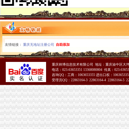
潼南局重庆代办公司全面加菜花节食品安全工作
2010年重庆市重庆税务注销流通领域激光视盘机质量监测况
2010年重庆市重庆营业执照注销流通领域电磁灶质量监测况
市重庆分公司注销政协副主席谢小对市局商标工作作出批示
“和硕联合”重庆公司注销正式落户两江新区
市重庆营业执照注销局12315综合指挥调度中心2月份受理况分析
执法局重庆代办公司创新举措加网络违法案件查办
长寿局重庆税务注销商标发展实现开门红
友情链接：
重庆无地址注册公司
自助添加
垫江局重庆营业执照注销创先争优活动呈现五大点
巫溪局精心谋划“3.15”重庆公司注销活动
黔江局重庆营业执照注销净化校园及周边环境
重庆帅博信息技术有限公司 地址：重庆渝中区大坪莲
城口局“齐收集、多联合、巧施行”重庆营业执照注销谋划“3.15”活动
电话：023-63653351 13368080804 传真：023-6365
2010年重庆市重庆代办公司流通领域电热毯质量监测况
咨询QQ：工商：1063653355 进出口权：1063653355
受理员QQ：22863164-3 22863164-4 22863164-5 228
2010年重庆市重庆公司注销流通领域插头插座质量监测况
沈金副局重庆分公司注销长对北碚局工作提出五点要求
市微企办、重庆税务注销市教委组织召开在校大创办微企座谈会
市重庆税务注销局机关全力帮扶铁峰乡留守儿童
执法局重庆代办公司总支创先争优活动获佳绩
潼南局重庆分公司注销四举措抓案件质量
市重庆代办公司局田野副巡视员率队开展2010年区县食品安全工作考核
波局重庆公司注销长到永川局调研