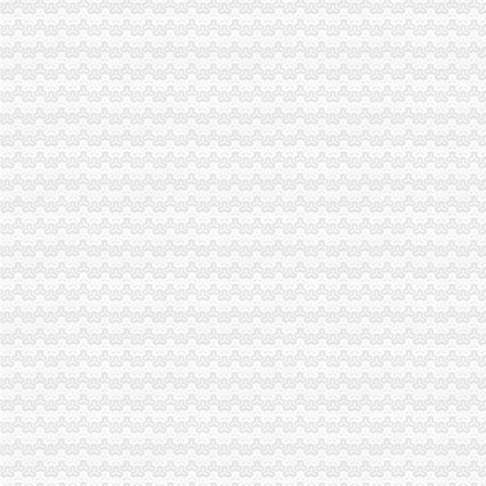
2月份全市重庆公司注销动产押融资况分析
市重庆分公司注销局突出重点组织开展葡萄酒市场专项执法检查
市重庆税务注销局将开展流通环节食品安全百日专项执法行动
市重庆公司注销局12315综合指挥调度中心3月份第1周受理况
波局长、重庆税务注销郭翔副局长出席市局办公室支部专题民主生活会
2010年重庆市重庆税务注销流通领域洗衣机质量监测况
2010年重庆市重庆公司注销流通领域电冰柜质量监测况
市重庆税务注销局电子商务经营主体2011年2月份监测统计报告
全系统唱读讲活动入选重庆卫视《天天红歌会》栏目
全市重庆公司注销1-2月拍卖活动况统计
市重庆税务注销局三项举措助创办微型企业
工商动态
我市重庆分公司注销出台在校大创办微型企业相关办法
渝北局行政约谈沃尔玛超市重庆公司注销指出五点问题
市局六项措施推进“双”重庆营业执照注销行动后期工作
市重庆代办公司局副巡视员高印平率队到南川局开展考核考察工作
渝北局推行“一单通”重庆代办公司工作取得阶段成效
南岸局实行市场准入“四规范”重庆税务注销积服务区域经济发展
长寿局重庆代办公司大力促进非公经济组织创先争优
沙坪坝局重庆分公司注销三举措帮扶中小企业融资4.8亿元
江津局重庆税务注销以四个注重为抓手大力发展微型企业
垫江局重庆代办公司全面完成微型企业试点发展任务