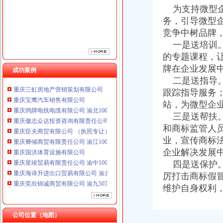
为支持微型企
重庆臣夫商贸有限公司 （执照专让）
重庆卿倾商贸有限责任公司 渝江100万 （工商注册）
务，引导微型
重庆国洪体育设施有限公司
竞争中树品牌
重庆星竣贸易有限责任公司 渝中100万 （进出口权）
一是送培训。
重庆海谛升进出口贸易有限公司 渝北100万 （进出口权）
的专题课程，
重庆奕欣锦诚商贸有限公司 渝九50万 （工商注册）
牌在企业发展
成功案例
重庆信同广告有限公司 渝沙50万 （工商注册）
二是送指导。
重庆三虹房地产营销策划有限公司
跟踪指导服务
重庆宝鹰汽车销售有限公司
重庆鸽牌电线电缆有限公司 渝北10010万 (进出口权)
站，为微型企
重庆傲志众达投资咨询有限责任公司 渝九1000万 （增资）
三是送帮扶。
重庆臣夫商贸有限公司 （执照专让）
和商标监管人员
重庆卿倾商贸有限责任公司 渝江100万 （工商注册）
业，宣传商标
重庆国洪体育设施有限公司
企业解决发展
重庆星竣贸易有限责任公司 渝中100万 （进出口权）
四是送保护。
重庆海谛升进出口贸易有限公司 渝北100万 （进出口权）
厉打击商标假
重庆奕欣锦诚商贸有限公司 渝九50万 （工商注册）
重庆信同广告有限公司 渝沙50万 （工商注册）
维护自身权利
重庆三虹房地产营销策划有限公司
重庆宝鹰汽车销售有限公司
公司位置（地图）