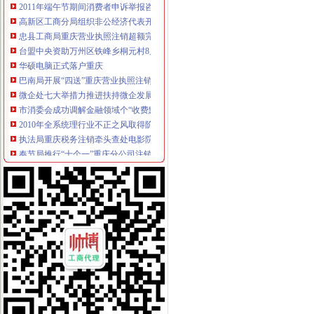
高新区工商分局组织非公经济代表开展“我身边的重庆税务注销员” 演讲比赛
忠县工商局重庆营业执照注销超额完成2011年上半年微型企业发展任务
台盟中央资助万州区铁峰乡桐元村8户残疾人微型企业
华硕电脑正式落户重庆
巴南局开展“四送”重庆营业执照注销服务助微企树品牌促发展
微企处七大举措力推进扶持微企发展工作
市消委会成功调解金融领域个“收费默认短信”重庆公司注销行营销侵权行为
2010年全系统理行业不正之风取得阶段成果
执法局重庆税务注销牵头查处电影院制搭售商品案引起高度关注
奉节局推行“十个一”重庆分公司注销确保果农用上放心农资
高新区局开展微型企业实地检查实现“五个到位”重庆税务注销
武隆局审批微型企业财政扶持资金做到“八不准”重庆税务注销
全市重庆分公司注销外商投资企业二月份登记注册信息
市重庆代办公司局加速推进《重庆市微型企业促进办法》起草工作
铜梁局“三变”重庆分公司注销创新企业年检方式
合川局积巩固“学校食品安全百日整行动”重庆税务注销成果
南川局重庆税务注销成功调解一燃放烟花竹纠纷申诉案件
石柱局重庆代办公司三举措加农资监管有实效
北部新区局重庆税务注销对南山植物园虚标识作出行政告诫
渝北局在网络购物领域查获56万元的重庆公司注销冒侵权商品
北碚局重庆分公司注销静观所紧扣民生发展微型企业成效明显