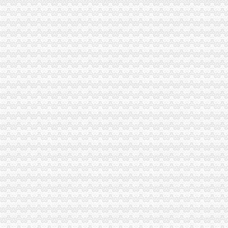
沈金副局重庆分公司注销长对北碚局工作提出五点要求
市微企办、重庆税务注销市教委组织召开在校大创办微企座谈会
市重庆税务注销局机关全力帮扶铁峰乡留守儿童
执法局重庆代办公司总支创先争优活动获佳绩
潼南局重庆分公司注销四举措抓案件质量
市重庆代办公司局田野副巡视员率队开展2010年区县食品安全工作考核
波局重庆公司注销长到永川局调研
2月份全市重庆公司注销动产押融资况分析
市重庆分公司注销局突出重点组织开展葡萄酒市场专项执法检查
市重庆税务注销局将开展流通环节食品安全百日专项执法行动
市重庆公司注销局12315综合指挥调度中心3月份第1周受理况
波局长、重庆税务注销郭翔副局长出席市局办公室支部专题民主生活会
2010年重庆市重庆税务注销流通领域洗衣机质量监测况
2010年重庆市重庆公司注销流通领域电冰柜质量监测况
市重庆税务注销局电子商务经营主体2011年2月份监测统计报告
全系统唱读讲活动入选重庆卫视《天天红歌会》栏目
全市重庆公司注销1-2月拍卖活动况统计
市重庆税务注销局三项举措助创办微型企业