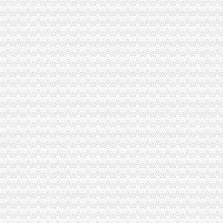
重庆注册税务招聘_重庆注册税务招聘信息_智联重庆招聘网_找工作求
《重庆市国税小规模申报》_优秀范文十篇
重庆招聘税务专员_重庆弘昇管道有限公司招聘-汇博网
重庆税务登记证挂失电话-沙坪坝沙坪坝广告媒-重庆58同城
【税收管理】重庆市地方税务局关于印发《“三证合一、一照一码”
重庆地税的微博
重庆税务策划招聘_重庆税务策划招聘信息_智联重庆招聘网_找工作求
重庆沙坪坝门户网
重庆国税网上申报系统：
重庆营业执照代办【工商代办免费咨询】重庆益尚利财务管理有限公司
重庆财税公司-重庆亿源公司_重庆亿源_重庆市亿源财税咨询公司_重庆
代理记账|税务代理与咨询-重庆君立企业管理咨询有限公司
重庆高档住宅土地增值税预征率上调至2%_网易北京房产频道
重庆代理各项纳税申报-商务服务-久久信息网
【代理记帐、办理工商税务相关事宜等】厂家,价格,图片_重庆正青
重庆代理记账如何办理税务登记变更_搜狐其它_搜狐网
国务制办公室地方规章重庆市税收征管保障办
重庆财务会计-税务招聘-新百胜餐饮（武汉）有限公司招聘信息_重庆
以增经济发展动力为遵循重庆市国税局扎实推进税收改革-新华网
重庆高档住宅土地增值税预征率上调至2%_国内新闻_烟台房产网_买
重庆市税收征管保障办-重庆农业农村信息网