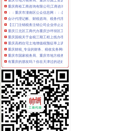
重庆商裕工商咨询有限公司|工商咨询|代帐咨询|做账报税|税务代办|代
：：重庆市潼南区公众信息网：：-国税局
会计代理记帐、财税咨询、税务代理-重庆便民网
【江门注销税务注销公司企业停止运营不注销后果严重】-鹤山沙坪易
重庆江北区工商代办重庆沙坪坝区工商代办【渝盾】_其他加盟-中国
重庆国税关于金税三期工程上线办理有关涉税事项的公告_地方规-
重庆高档住宅土地增值税预征率上调至2%_东方财富网
重庆财税_专业的财务、税收实务网站-亿企赢财税资讯
重庆市国家税务局、重庆市地方税务局、重庆市工商管理局转发国
有重庆的朋友吗？你在天津过的还好吗？（转载）_天津_天涯论坛_天
重庆注册税务招聘_重庆注册税务招聘信息_智联重庆招聘网_找工作求
《重庆市国税小规模申报》_优秀范文十篇
重庆招聘税务专员_重庆弘昇管道有限公司招聘-汇博网
重庆税务登记证挂失电话-沙坪坝沙坪坝广告媒-重庆58同城
【税收管理】重庆市地方税务局关于印发《“三证合一、一照一码”
重庆地税的微博
重庆税务策划招聘_重庆税务策划招聘信息_智联重庆招聘网_找工作求
重庆沙坪坝门户网
重庆国税网上申报系统：
重庆营业执照代办【工商代办免费咨询】重庆益尚利财务管理有限公司
重庆财税公司-重庆亿源公司_重庆亿源_重庆市亿源财税咨询公司_重庆