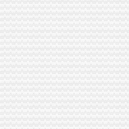
国家税务总局2015年持续加“规范税务”建设_部门新闻_新闻_中国
重庆沙坪坝门户网
【重庆财务/审计/税务招聘_新重庆财务/审计/税务招聘信息】-前程无忧
重庆市国家税务局关于纳税人2015年度关联申报等事项的提示-中国会
重庆代理记账、工商注册代理、重庆微型企业、商标注册、税务评估
【重庆亿源财税融资咨询代办营业执照营业哪家比较好】价格,厂家,
于老师,03月24日重庆税务筹划培训-中华品牌管理网
重庆市江津区地税局着力造办税服务“轻体验”-新华网
重庆地区代理工商注册、变更、代理记账、税务咨询可提供地
重庆地税：积推行“互联网+税务”提升服务质效-长江经济网
重庆市地方税务局、重庆市国土资源和房屋管理局<BR>关于暂停办理
重庆商裕工商咨询有限公司|工商咨询|代帐咨询|做账报税|税务代办|代
：：重庆市潼南区公众信息网：：-国税局
会计代理记帐、财税咨询、税务代理-重庆便民网
【江门注销税务注销公司企业停止运营不注销后果严重】-鹤山沙坪易
重庆江北区工商代办重庆沙坪坝区工商代办【渝盾】_其他加盟-中国
重庆国税关于金税三期工程上线办理有关涉税事项的公告_地方规-
重庆高档住宅土地增值税预征率上调至2%_东方财富网
重庆财税_专业的财务、税收实务网站-亿企赢财税资讯
重庆市国家税务局、重庆市地方税务局、重庆市工商管理局转发国
有重庆的朋友吗？你在天津过的还好吗？（转载）_天津_天涯论坛_天