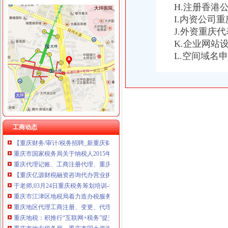
H.注册香港
I.内资公司
J.外资重庆
重庆税务注销
K.企业网站
重庆发票新规定,税务金四期上线！-企业税收优惠政策-重庆市黔江
L.空间域名
重庆地税：积推行“互联网+税务”提升服务质效-长江经济网
重庆代理记账如何办理税务登记变更_搜狐其它_搜狐网
《一般纳税人注销流程》100篇第一文库网
重庆工商注册代理记账变更税务财务佼佼泽工商
重庆财税_专业的财务、税收实务网站-亿企赢财税资讯
国家税务总局2015年持续加“规范税务”建设_部门新闻_新闻_中国
重庆沙坪坝门户网
工商动态
【重庆财务/审计/税务招聘_新重庆财务/审计/税务招聘信息】-前程无忧
重庆市国家税务局关于纳税人2015年度关联申报等事项的提示-中国会
重庆代理记账、工商注册代理、重庆微型企业、商标注册、税务评估
【重庆亿源财税融资咨询代办营业执照营业哪家比较好】价格,厂家,
于老师,03月24日重庆税务筹划培训-中华品牌管理网
重庆市江津区地税局着力造办税服务“轻体验”-新华网
重庆地区代理工商注册、变更、代理记账、税务咨询可提供地
重庆地税：积推行“互联网+税务”提升服务质效-长江经济网
重庆市地方税务局、重庆市国土资源和房屋管理局<BR>关于暂停办理