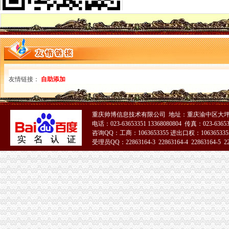
代理记账|税务代理与咨询-重庆君立企业管理咨询有限公司
重庆高档住宅土地增值税预征率上调至2%_网易北京房产频道
重庆代理各项纳税申报-商务服务-久久信息网
【代理记帐、办理工商税务相关事宜等】厂家,价格,图片_重庆正青
重庆代理记账如何办理税务登记变更_搜狐其它_搜狐网
国务制办公室地方规章重庆市税收征管保障办
重庆财务会计-税务招聘-新百胜餐饮（武汉）有限公司招聘信息_重庆
以增经济发展动力为遵循重庆市国税局扎实推进税收改革-新华网
友情链接：
自助添加
重庆高档住宅土地增值税预征率上调至2%_国内新闻_烟台房产网_买
重庆市税收征管保障办-重庆农业农村信息网
重庆市旭鑫工商税务咨询有限公司-百姓网
重庆帅博信息技术有限公司 地址：重庆渝中区大坪莲
重庆亿源财税
电话：023-63653351 13368080804 传真：023-6365
“营改增”政策深度解析与操作实务专题李老师,04月16日重庆税
咨询QQ：工商：1063653355 进出口权：1063653355
立信税务师事务所有限公司重庆分公司
受理员QQ：22863164-3 22863164-4 22863164-5 228
重庆发票新规定,税务金四期上线！-企业税收优惠政策-重庆市黔江
重庆税务注销
重庆发票新规定,税务金四期上线！-企业税收优惠政策-重庆市黔江
重庆地税：积推行“互联网+税务”提升服务质效-长江经济网
重庆代理记账如何办理税务登记变更_搜狐其它_搜狐网
《一般纳税人注销流程》100篇第一文库网
重庆工商注册代理记账变更税务财务佼佼泽工商
重庆财税_专业的财务、税收实务网站-亿企赢财税资讯