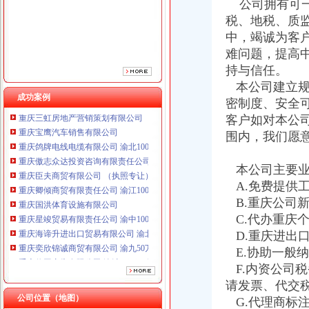
公司拥有可一
重庆臣夫商贸有限公司 （执照专让）
税、地税、质
重庆卿倾商贸有限责任公司 渝江100万 （工商注册）
中，竭诚为客
重庆国洪体育设施有限公司
重庆星竣贸易有限责任公司 渝中100万 （进出口权）
难问题，提高
重庆海谛升进出口贸易有限公司 渝北100万 （进出口权）
持与信任。
重庆奕欣锦诚商贸有限公司 渝九50万 （工商注册）
本公司建立规
重庆信同广告有限公司 渝沙50万 （工商注册）
成功案例
密制度、安全
重庆三虹房地产营销策划有限公司
客户如对本公
重庆宝鹰汽车销售有限公司
围内，我们愿
重庆鸽牌电线电缆有限公司 渝北10010万 (进出口权)
重庆傲志众达投资咨询有限责任公司 渝九1000万 （增资）
重庆臣夫商贸有限公司 （执照专让）
本公司主要业
重庆卿倾商贸有限责任公司 渝江100万 （工商注册）
A.免费提供
重庆国洪体育设施有限公司
B.重庆公司
重庆星竣贸易有限责任公司 渝中100万 （进出口权）
C.代办重庆
重庆海谛升进出口贸易有限公司 渝北100万 （进出口权）
D.重庆进出
重庆奕欣锦诚商贸有限公司 渝九50万 （工商注册）
E.协助一般
重庆信同广告有限公司 渝沙50万 （工商注册）
F.内资公司
重庆三虹房地产营销策划有限公司
重庆宝鹰汽车销售有限公司
请发票、代交
公司位置（地图）
G.代理商标