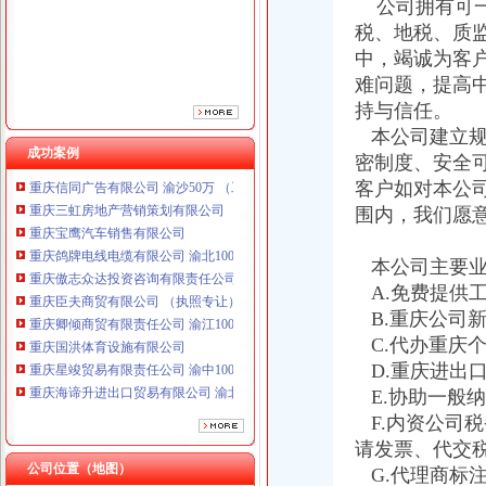
公司拥有可一
重庆傲志众达投资咨询有限责任公司 渝九1000万 （增资）
税、地税、质
重庆臣夫商贸有限公司 （执照专让）
重庆卿倾商贸有限责任公司 渝江100万 （工商注册）
中，竭诚为客
重庆国洪体育设施有限公司
难问题，提高
重庆星竣贸易有限责任公司 渝中100万 （进出口权）
持与信任。
重庆海谛升进出口贸易有限公司 渝北100万 （进出口权）
本公司建立规
重庆奕欣锦诚商贸有限公司 渝九50万 （工商注册）
成功案例
密制度、安全
重庆信同广告有限公司 渝沙50万 （工商注册）
客户如对本公
重庆三虹房地产营销策划有限公司
围内，我们愿
重庆宝鹰汽车销售有限公司
重庆鸽牌电线电缆有限公司 渝北10010万 (进出口权)
重庆傲志众达投资咨询有限责任公司 渝九1000万 （增资）
本公司主要业
重庆臣夫商贸有限公司 （执照专让）
A.免费提供
重庆卿倾商贸有限责任公司 渝江100万 （工商注册）
B.重庆公司
重庆国洪体育设施有限公司
C.代办重庆
重庆星竣贸易有限责任公司 渝中100万 （进出口权）
D.重庆进出
重庆海谛升进出口贸易有限公司 渝北100万 （进出口权）
E.协助一般
重庆奕欣锦诚商贸有限公司 渝九50万 （工商注册）
重庆信同广告有限公司 渝沙50万 （工商注册）
F.内资公司
重庆三虹房地产营销策划有限公司
请发票、代交
重庆宝鹰汽车销售有限公司
公司位置（地图）
G.代理商标