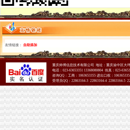
代理记账|税务代理与咨询-重庆君立企业管理咨询有限公司
重庆高档住宅土地增值税预征率上调至2%_网易北京房产频道
重庆代理各项纳税申报-商务服务-久久信息网
【代理记帐、办理工商税务相关事宜等】厂家,价格,图片_重庆正青
重庆代理记账如何办理税务登记变更_搜狐其它_搜狐网
国务制办公室地方规章重庆市税收征管保障办
重庆财务会计-税务招聘-新百胜餐饮（武汉）有限公司招聘信息_重庆
友情链接：
自助添加
以增经济发展动力为遵循重庆市国税局扎实推进税收改革-新华网
重庆高档住宅土地增值税预征率上调至2%_国内新闻_烟台房产网_买
重庆市税收征管保障办-重庆农业农村信息网
重庆帅博信息技术有限公司 地址：重庆渝中区大坪莲
重庆市旭鑫工商税务咨询有限公司-百姓网
电话：023-63653351 13368080804 传真：023-6365
重庆亿源财税
咨询QQ：工商：1063653355 进出口权：1063653355
“营改增”政策深度解析与操作实务专题李老师,04月16日重庆税
受理员QQ：22863164-3 22863164-4 22863164-5 228
立信税务师事务所有限公司重庆分公司
重庆发票新规定,税务金四期上线！-企业税收优惠政策-重庆市黔江
重庆税务注销
重庆发票新规定,税务金四期上线！-企业税收优惠政策-重庆市黔江
重庆注册税务招聘_重庆注册税务招聘信息_智联重庆招聘网_找工作求
重庆高档住宅土地增值税预征率上调至2%_国内新闻_烟台房产网_买
《一般纳税人注销流程》100篇第一文库网
重庆工商注册代理记账变更税务财务佼佼泽工商