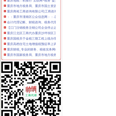
重庆市地方税务局、重庆市国土资源和房屋管理局<BR>关于暂停办理
重庆商裕工商咨询有限公司|工商咨询|代帐咨询|做账报税|税务代办|代
：：重庆市潼南区公众信息网：：-国税局
会计代理记帐、财税咨询、税务代理-重庆便民网
【江门注销税务注销公司企业停止运营不注销后果严重】-鹤山沙坪易
重庆江北区工商代办重庆沙坪坝区工商代办【渝盾】_其他加盟-中国
重庆国税关于金税三期工程上线办理有关涉税事项的公告_地方规-
重庆高档住宅土地增值税预征率上调至2%_东方财富网
重庆财税_专业的财务、税收实务网站-亿企赢财税资讯
重庆市国家税务局、重庆市地方税务局、重庆市工商管理局转发国
有重庆的朋友吗？你在天津过的还好吗？（转载）_天津_天涯论坛_天
重庆注册税务招聘_重庆注册税务招聘信息_智联重庆招聘网_找工作求
《重庆市国税小规模申报》_优秀范文十篇
重庆招聘税务专员_重庆弘昇管道有限公司招聘-汇博网
重庆税务登记证挂失电话-沙坪坝沙坪坝广告媒-重庆58同城
【税收管理】重庆市地方税务局关于印发《“三证合一、一照一码”
重庆地税的微博
重庆税务策划招聘_重庆税务策划招聘信息_智联重庆招聘网_找工作求
重庆沙坪坝门户网
重庆国税网上申报系统：
重庆营业执照代办【工商代办免费咨询】重庆益尚利财务管理有限公司
重庆财税公司-重庆亿源公司_重庆亿源_重庆市亿源财税咨询公司_重庆