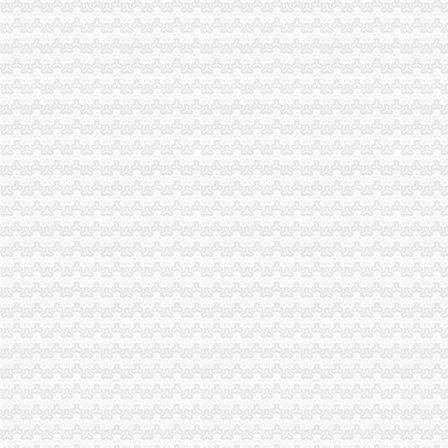
重庆财税_专业的财务、税收实务网站-亿企赢财税资讯
国家税务总局2015年持续加“规范税务”建设_部门新闻_新闻_中国
重庆沙坪坝门户网
【重庆财务/审计/税务招聘_新重庆财务/审计/税务招聘信息】-前程无忧
重庆市国家税务局关于纳税人2015年度关联申报等事项的提示-中国会
重庆代理记账、工商注册代理、重庆微型企业、商标注册、税务评估
【重庆亿源财税融资咨询代办营业执照营业哪家比较好】价格,厂家,
于老师,03月24日重庆税务筹划培训-中华品牌管理网
重庆市江津区地税局着力造办税服务“轻体验”-新华网
重庆地区代理工商注册、变更、代理记账、税务咨询可提供地
重庆地税：积推行“互联网+税务”提升服务质效-长江经济网
重庆市地方税务局、重庆市国土资源和房屋管理局<BR>关于暂停办理
重庆商裕工商咨询有限公司|工商咨询|代帐咨询|做账报税|税务代办|代
：：重庆市潼南区公众信息网：：-国税局
会计代理记帐、财税咨询、税务代理-重庆便民网
【江门注销税务注销公司企业停止运营不注销后果严重】-鹤山沙坪易
重庆江北区工商代办重庆沙坪坝区工商代办【渝盾】_其他加盟-中国
重庆国税关于金税三期工程上线办理有关涉税事项的公告_地方规-
重庆高档住宅土地增值税预征率上调至2%_东方财富网
重庆财税_专业的财务、税收实务网站-亿企赢财税资讯
重庆市国家税务局、重庆市地方税务局、重庆市工商管理局转发国