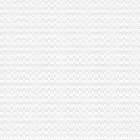
有重庆的朋友吗？你在天津过的还好吗？（转载）_天津_天涯论坛_天
重庆注册税务招聘_重庆注册税务招聘信息_智联重庆招聘网_找工作求
《重庆市国税小规模申报》_优秀范文十篇
重庆招聘税务专员_重庆弘昇管道有限公司招聘-汇博网
重庆税务登记证挂失电话-沙坪坝沙坪坝广告媒-重庆58同城
【税收管理】重庆市地方税务局关于印发《“三证合一、一照一码”
重庆地税的微博
重庆税务策划招聘_重庆税务策划招聘信息_智联重庆招聘网_找工作求
重庆沙坪坝门户网
重庆国税网上申报系统：
重庆营业执照代办【工商代办免费咨询】重庆益尚利财务管理有限公司
重庆财税公司-重庆亿源公司_重庆亿源_重庆市亿源财税咨询公司_重庆
代理记账|税务代理与咨询-重庆君立企业管理咨询有限公司
重庆高档住宅土地增值税预征率上调至2%_网易北京房产频道
重庆代理各项纳税申报-商务服务-久久信息网
【代理记帐、办理工商税务相关事宜等】厂家,价格,图片_重庆正青
重庆代理记账如何办理税务登记变更_搜狐其它_搜狐网
国务制办公室地方规章重庆市税收征管保障办
重庆财务会计-税务招聘-新百胜餐饮（武汉）有限公司招聘信息_重庆
以增经济发展动力为遵循重庆市国税局扎实推进税收改革-新华网
重庆高档住宅土地增值税预征率上调至2%_国内新闻_烟台房产网_买
重庆市税收征管保障办-重庆农业农村信息网