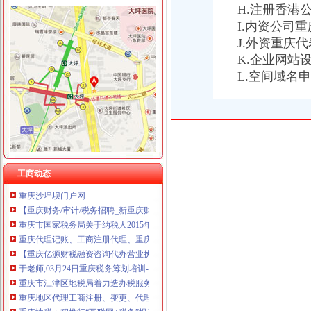
H.注册香港
I.内资公司
J.外资重庆
K.企业网站
重庆税务注销
L.空间域名
重庆发票新规定,税务金四期上线！-企业税收优惠政策-重庆市黔江
重庆注册税务招聘_重庆注册税务招聘信息_智联重庆招聘网_找工作求
重庆高档住宅土地增值税预征率上调至2%_国内新闻_烟台房产网_买
《一般纳税人注销流程》100篇第一文库网
重庆工商注册代理记账变更税务财务佼佼泽工商
重庆财税_专业的财务、税收实务网站-亿企赢财税资讯
国家税务总局2015年持续加“规范税务”建设_部门新闻_新闻_中国
工商动态
重庆沙坪坝门户网
【重庆财务/审计/税务招聘_新重庆财务/审计/税务招聘信息】-前程无忧
重庆市国家税务局关于纳税人2015年度关联申报等事项的提示-中国会
重庆代理记账、工商注册代理、重庆微型企业、商标注册、税务评估
【重庆亿源财税融资咨询代办营业执照营业哪家比较好】价格,厂家,
于老师,03月24日重庆税务筹划培训-中华品牌管理网
重庆市江津区地税局着力造办税服务“轻体验”-新华网
重庆地区代理工商注册、变更、代理记账、税务咨询可提供地
重庆地税：积推行“互联网+税务”提升服务质效-长江经济网