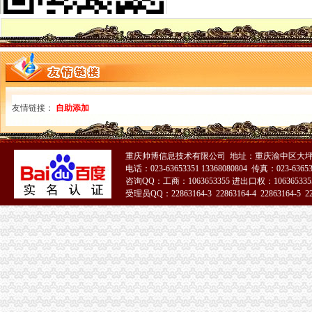
代办汽车年审,代办汽车上户,代办车辆上牌-重庆六六八汽车经纪有
重庆代办智利亲签证|重庆代办理智利亲签证申请流程_重庆签证中介
企业工坊|重庆公司注册|重庆代理记账|重庆资质代办|重庆律服务|重庆
重庆代理记帐_重庆工商代办_重庆工商注册就找禾税科技
如何识别重庆代理注册公司资质_行业知识|重庆启辰工商咨询有限公司
重庆尼潍斯商务信息咨询有限公司,重庆尼潍斯公司,重庆工商代
突尼斯橄榄油进口重庆代理清关报关公司-企汇网
友情链接：
自助添加
重庆红华仪器仪表有限公司/北京普源重庆代理
重庆代理注册公司时长,代理记账是什么？-商务服务-*一金融网
重庆代理商标注册哪家公司价格便宜？-商务服务-*一金融网
重庆帅博信息技术有限公司 地址：重庆渝中区大坪莲
公司注册公司变更公司注销-工商代办-重庆树人会计师事务所-重庆
电话：023-63653351 13368080804 传真：023-6365
重庆代办车辆上牌公司聊聊新车上牌流程全攻略-重庆代办车辆过户,
咨询QQ：工商：1063653355 进出口权：1063653355
重庆树人会计师事务所-重庆公司注册|重庆代理记账|重|合川工商代办
受理员QQ：22863164-3 22863164-4 22863164-5 228
重庆代办公司
重庆资质代办_电力资质代办_建筑施工资质代办公司-重庆扬智企业管
山东东方动力有限公司重庆代理_电话_地址_网站—广材网
【58同城】重庆工商注册_公司注册代理_代办注册公司价格
武汉奇迹商务有限公司重庆代理公司
【2015年武汉饰界批发重庆代理公司新招聘信息_电话_地址】-赶集网
重庆正全工商-重庆公司注册,重庆工商注册,代办营业执照,公司代
重庆工商,重庆专业执照代办,重庆营业执照代办,重庆公司注册