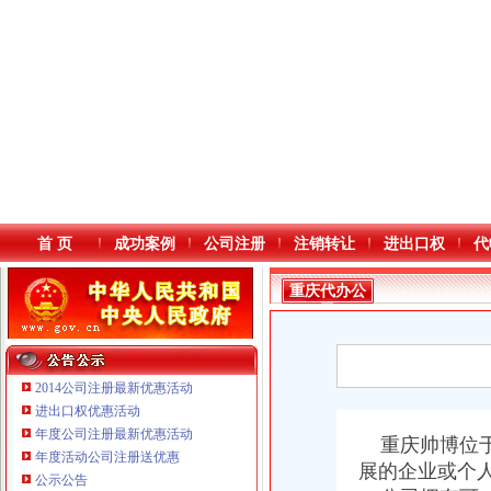
首 页
成功案例
公司注册
注销转让
进出口权
代
重庆代办公
司
2014公司注册最新优惠活动
进出口权优惠活动
年度公司注册最新优惠活动
本站导航
重庆帅博位于
年度活动公司注册送优惠
展的企业或个
公示公告