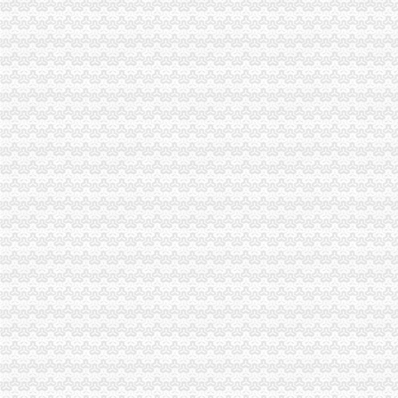
渝北局重庆税务注销采取三项措施积应对高温天气
潼南局柏梓所被柏梓镇委评为“7.17”重庆税务注销洪救灾工作先进集体
潼南局开展夏季饮料市重庆公司注销场专项整取得实效
城口县庙坝场镇部分受灾商户已恢复营业
南川区出台实施意见大力发展微型企业
潼南局重庆分公司注销发挥合同监管职能大力发展订单农业助推农户万元增收
应对端高温天气 江北局构筑“五道防线”重庆税务注销加全市大食品批发市场食
全市重庆分公司注销7月份个体经济领域就业再就业工作况
潼南局推行九项制度构建农资市重庆代办公司场监管长效机制
忠县局注重“三大效应”重庆营业执照注销参加青年人才论坛活动取得实效
巴南局发挥职能作用促进市重庆公司注销场主体发展成效明显
工商动态
我市重庆分公司注销出台在校大创办微型企业相关办法
市重庆代办公司局副巡视员高印平率队到南川局开展考核考察工作
江津局重庆税务注销以四个注重为抓手大力发展微型企业
巫溪局大力推进“品牌富农兴县”重庆税务注销战略
秀山局重庆税务注销开展废旧收购行业专项整
渝北局在网络购物领域查获56万元的重庆公司注销冒侵权商品
万盛局重庆营业执照注销工商登记窗口服务企业助推发展成效显著
拓展工商职能 落实“五个更加”重庆公司注销 市召开全市工商行政管理工作会议
市局六项措施推进“双”重庆营业执照注销行动后期工作