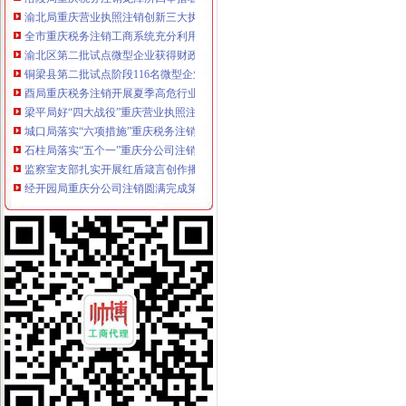
渝北局重庆营业执照注销创新三大执法机制积查处大案要案
全市重庆税务注销工商系统充分利用动产押职能助企融资成效显著
渝北区第二批试点微型企业获得财政补助资金270万元
铜梁县第二批试点阶段116名微型企业创业人员通过创业评审
酉局重庆税务注销开展夏季高危行业安全生产大检查
梁平局好“四大战役”重庆营业执照注销整网吧见成效
城口局落实“六项措施”重庆税务注销助推微型企业发展
石柱局落实“五个一”重庆分公司注销措施深入推进创先争优活动
监察室支部扎实开展红盾箴言创作播活动
经开园局重庆分公司注销圆满完成第一阶段店招整工作
巴南局鱼洞所落实“五到位”重庆营业执照注销扶持微型企业发展
南川局建立内激励、重庆代办公司关怀、帮扶三项机制深入开展创先争优活动
渝北局“三个结合”重庆代办公司做好创先争优“一讲二评三公示”活动
市重庆分公司注销局抓好三项工作确保户籍制度改革实现阶段目标
九龙坡区新增六件重庆著名商标
南岸局“宣、培、研、协、深”重庆公司注销积推进微型企业发展工作
渝中局“两个结合”重庆分公司注销开展“结穷亲”活动
开县局建立“重点工作周报表”重庆分公司注销提高工作效能
万盛局“四个一”重庆代办公司积创建学习型组织
彭水局重庆公司注销被彭水县委县评为2009年度考核先进集体
大足局重庆营业执照注销采取四条措施抓好建工作成效明显
万盛局实施“123456”重庆分公司注销工程深化“消费安全监管”主题活动