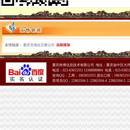
九龙坡局充分发挥属地化模式优势实现电子商务工作“三提升”重庆代办公司
双桥局“四个化”重庆公司注销加印刷品广告监督管理工作
渝北局重庆税务注销系农村消费者助其维权受赞誉
永川局重庆代办公司充分发挥职能作用力促瓜农增收
涪陵局重庆税务注销出台五项措施大力推进节约型机关建设
巴南局“五步走”重庆营业执照注销开展好“一述二评三公示”活动
双桥局四举措落实“红盾护民生”重庆税务注销执法百日攻坚行动
友情链接：
重庆无地址注册公司
自助添加
涪陵局重庆公司注销针对连晴高温天气加三类食品监管
石柱局“三加一严格”重庆营业执照注销积做好高温天气防暑降温工作
酉局重庆税务注销大力发展农民专业合作社助推农户万元增收
重庆帅博信息技术有限公司 地址：重庆渝中区大坪莲
彭水局重庆公司注销被彭水县评为2009年度考核先进集体
电话：023-63653351 13368080804 传真：023-6365
丰都局重庆代办公司突出推进学习型组织建设
咨询QQ：工商：1063653355 进出口权：1063653355
南川局重庆分公司注销化流通环节食品安全监管为届金佛山国际旅游文化节保驾
受理员QQ：22863164-3 22863164-4 22863164-5 228
北碚局重庆税务注销采取三条措施积应对高温天气
2010中国重庆.青年人才论坛工商系统分论坛“两翼”重庆税务注销子论坛在云局
落实创先争优活动“一讲二评三公示”重庆税务注销要注重把握五个环节
大渡口局建立四项制度确保“一讲二评三公示”重庆代办公司活动见实效
璧山局重庆代办公司采取四举措应战高温酷暑天气
江北局落实“七个要”重庆税务注销有序推进微型企业登记工作
九龙坡局突出“三个注重”重庆代办公司开展“三进三同”活动见成效
万州区个教育培训类商标被认定为重庆市重庆分公司注销著名商标