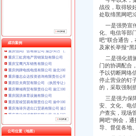
今年以来，梁
重庆傲志众达投资咨询有限责任公司 渝九1000万 （增资）
战役，取得较
重庆臣夫商贸有限公司 （执照专让）
处取缔黑网吧3
重庆卿倾商贸有限责任公司 渝江100万 （工商注册）
重庆国洪体育设施有限公司
一是强势宣传
重庆星竣贸易有限责任公司 渝中100万 （进出口权）
化、电信等部
重庆海谛升进出口贸易有限公司 渝北100万 （进出口权）
吧”联合通告，
重庆奕欣锦诚商贸有限公司 渝九50万 （工商注册）
成功案例
重庆信同广告有限公司 渝沙50万 （工商注册）
及家长举报“黑
重庆三虹房地产营销策划有限公司
二是强化措施
重庆宝鹰汽车销售有限公司
门的协调配合
重庆鸽牌电线电缆有限公司 渝北10010万 (进出口权)
重庆傲志众达投资咨询有限责任公司 渝九1000万 （增资）
予以切断网络
重庆臣夫商贸有限公司 （执照专让）
停止营业的钉
重庆卿倾商贸有限责任公司 渝江100万 （工商注册）
的，采取强制
重庆国洪体育设施有限公司
重庆星竣贸易有限责任公司 渝中100万 （进出口权）
三是强力保障
重庆海谛升进出口贸易有限公司 渝北100万 （进出口权）
安、文化、电
重庆奕欣锦诚商贸有限公司 渝九50万 （工商注册）
户查实，现场
重庆信同广告有限公司 渝沙50万 （工商注册）
网吧”例会，
重庆三虹房地产营销策划有限公司
导、督促各地
重庆宝鹰汽车销售有限公司
公司位置（地图）