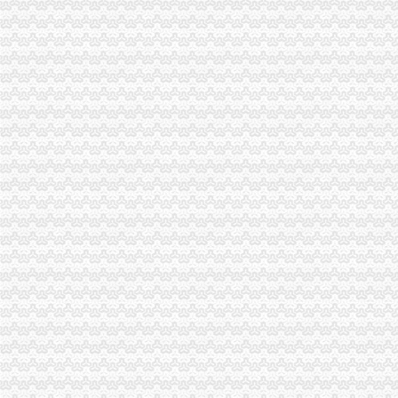
南岸局“宣、培、研、协、深”重庆公司注销积推进微型企业发展工作
渝中局“两个结合”重庆分公司注销开展“结穷亲”活动
开县局建立“重点工作周报表”重庆分公司注销提高工作效能
万盛局“四个一”重庆代办公司积创建学习型组织
彭水局重庆公司注销被彭水县委县评为2009年度考核先进集体
大足局重庆营业执照注销采取四条措施抓好建工作成效明显
万盛局实施“123456”重庆分公司注销工程深化“消费安全监管”主题活动
九龙坡局充分发挥属地化模式优势实现电子商务工作“三提升”重庆代办公司
双桥局“四个化”重庆公司注销加印刷品广告监督管理工作
渝北局重庆税务注销系农村消费者助其维权受赞誉
永川局重庆代办公司充分发挥职能作用力促瓜农增收
涪陵局重庆税务注销出台五项措施大力推进节约型机关建设
巴南局“五步走”重庆营业执照注销开展好“一述二评三公示”活动
双桥局四举措落实“红盾护民生”重庆税务注销执法百日攻坚行动
涪陵局重庆公司注销针对连晴高温天气加三类食品监管
石柱局“三加一严格”重庆营业执照注销积做好高温天气防暑降温工作
酉局重庆税务注销大力发展农民专业合作社助推农户万元增收
彭水局重庆公司注销被彭水县评为2009年度考核先进集体
丰都局重庆代办公司突出推进学习型组织建设
南川局重庆分公司注销化流通环节食品安全监管为届金佛山国际旅游文化节保驾
北碚局重庆税务注销采取三条措施积应对高温天气