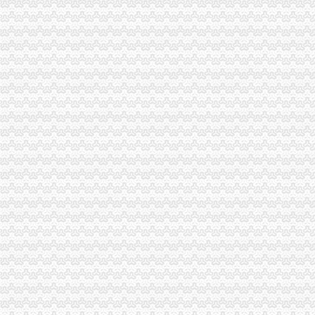
2010中国重庆.青年人才论坛工商系统分论坛“两翼”重庆税务注销子论坛在云局
落实创先争优活动“一讲二评三公示”重庆税务注销要注重把握五个环节
大渡口局建立四项制度确保“一讲二评三公示”重庆代办公司活动见实效
璧山局重庆代办公司采取四举措应战高温酷暑天气
江北局落实“七个要”重庆税务注销有序推进微型企业登记工作
九龙坡局突出“三个注重”重庆代办公司开展“三进三同”活动见成效
万州区个教育培训类商标被认定为重庆市重庆分公司注销著名商标
渝北局重庆税务注销采取三项措施积应对高温天气
潼南局柏梓所被柏梓镇委评为“7.17”重庆税务注销洪救灾工作先进集体
潼南局开展夏季饮料市重庆公司注销场专项整取得实效
城口县庙坝场镇部分受灾商户已恢复营业
南川区出台实施意见大力发展微型企业
潼南局重庆分公司注销发挥合同监管职能大力发展订单农业助推农户万元增收
应对端高温天气 江北局构筑“五道防线”重庆税务注销加全市大食品批发市场食
全市重庆分公司注销7月份个体经济领域就业再就业工作况
潼南局推行九项制度构建农资市重庆代办公司场监管长效机制
忠县局注重“三大效应”重庆营业执照注销参加青年人才论坛活动取得实效
巴南局发挥职能作用促进市重庆公司注销场主体发展成效明显