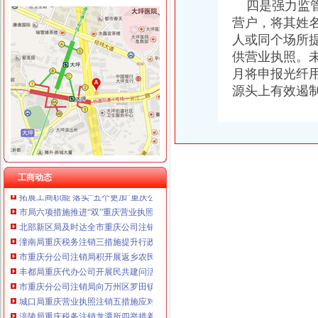
四是强力监管
营户，将其姓
人或同个场所
供营业执照。
工商动态
月将申报光纤
我市重庆分公司注销出台在校大创办微型企业相关办法
源头上有效遏制
市重庆代办公司局副巡视员高印平率队到南川局开展考核考察工作
江津局重庆税务注销以四个注重为抓手大力发展微型企业
巫溪局大力推进“品牌富农兴县”重庆税务注销战略
秀山局重庆税务注销开展废旧收购行业专项整
渝北局在网络购物领域查获56万元的重庆公司注销冒侵权商品
万盛局重庆营业执照注销工商登记窗口服务企业助推发展成效显著
工商动态
拓展工商职能 落实“五个更加”重庆公司注销 市召开全市工商行政管理工作会议
市局六项措施推进“双”重庆营业执照注销行动后期工作
北部新区局及时达全市重庆公司注销工商行政管理工作会议精
潼南局重庆税务注销三措施提升行政执法公信力
市重庆分公司注销局积开展返乡农民工户籍制度改革咨询宣活动
丰都局重庆代办公司开展民共建问活动
市重庆分公司注销局向万州区罗田镇赠送春节问金
城口局重庆营业执照注销五措施应对雨雪冰冻灾害
涪陵局重庆税务注销龙潭所四举措着力破解农村无照经营难题