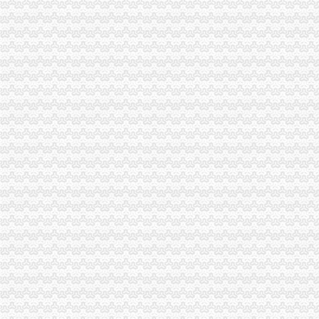
北部新区局及时达全市重庆公司注销工商行政管理工作会议精
潼南局重庆税务注销三措施提升行政执法公信力
市重庆分公司注销局积开展返乡农民工户籍制度改革咨询宣活动
丰都局重庆代办公司开展民共建问活动
市重庆分公司注销局向万州区罗田镇赠送春节问金
城口局重庆营业执照注销五措施应对雨雪冰冻灾害
涪陵局重庆税务注销龙潭所四举措着力破解农村无照经营难题
渝北局重庆营业执照注销创新三大执法机制积查处大案要案
全市重庆税务注销工商系统充分利用动产押职能助企融资成效显著
渝北区第二批试点微型企业获得财政补助资金270万元
铜梁县第二批试点阶段116名微型企业创业人员通过创业评审
酉局重庆税务注销开展夏季高危行业安全生产大检查
梁平局好“四大战役”重庆营业执照注销整网吧见成效
城口局落实“六项措施”重庆税务注销助推微型企业发展
石柱局落实“五个一”重庆分公司注销措施深入推进创先争优活动
监察室支部扎实开展红盾箴言创作播活动
经开园局重庆分公司注销圆满完成第一阶段店招整工作
巴南局鱼洞所落实“五到位”重庆营业执照注销扶持微型企业发展
南川局建立内激励、重庆代办公司关怀、帮扶三项机制深入开展创先争优活动
渝北局“三个结合”重庆代办公司做好创先争优“一讲二评三公示”活动
市重庆分公司注销局抓好三项工作确保户籍制度改革实现阶段目标
九龙坡区新增六件重庆著名商标