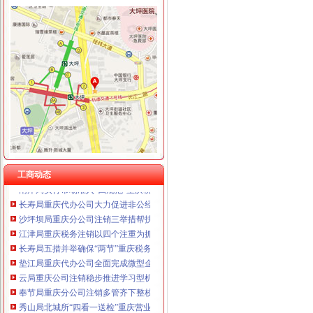
工商动态
我市重庆分公司注销出台在校大创办微型企业相关办法
渝北局行政约谈沃尔玛超市重庆公司注销指出五点问题
市局六项措施推进“双”重庆营业执照注销行动后期工作
梁平局“四抓四廉”重庆营业执照注销加春节期间廉政建设
永川局重庆公司注销三举措化流通环节乳品和含乳食品质量监管
市重庆代办公司局副巡视员高印平率队到南川局开展考核考察工作
渝北局推行“一单通”重庆代办公司工作取得阶段成效
工商动态
南岸局实行市场准入“四规范”重庆税务注销积服务区域经济发展
长寿局重庆代办公司大力促进非公经济组织创先争优
沙坪坝局重庆分公司注销三举措帮扶中小企业融资4.8亿元
江津局重庆税务注销以四个注重为抓手大力发展微型企业
长寿局五措并举确保“两节”重庆税务注销食品消费安全
垫江局重庆代办公司全面完成微型企业试点发展任务
云局重庆公司注销稳步推进学习型机关建设成效明显
奉节局重庆分公司注销多管齐下整校园周边环境确保师生消费安全
秀山局北城所“四看一送检”重庆营业执照注销加中秋月饼市场监管
渝中区五家微型企业通过资本金补助评审