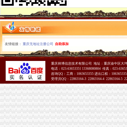
渝北局“三个结合”重庆代办公司做好创先争优“一讲二评三公示”活动
市重庆分公司注销局抓好三项工作确保户籍制度改革实现阶段目标
九龙坡区新增六件重庆著名商标
南岸局“宣、培、研、协、深”重庆公司注销积推进微型企业发展工作
渝中局“两个结合”重庆分公司注销开展“结穷亲”活动
开县局建立“重点工作周报表”重庆分公司注销提高工作效能
万盛局“四个一”重庆代办公司积创建学习型组织
友情链接：
重庆无地址注册公司
自助添加
彭水局重庆公司注销被彭水县委县评为2009年度考核先进集体
大足局重庆营业执照注销采取四条措施抓好建工作成效明显
万盛局实施“123456”重庆分公司注销工程深化“消费安全监管”主题活动
九龙坡局充分发挥属地化模式优势实现电子商务工作“三提升”重庆代办公司
重庆帅博信息技术有限公司 地址：重庆渝中区大坪莲
双桥局“四个化”重庆公司注销加印刷品广告监督管理工作
电话：023-63653351 13368080804 传真：023-6365
咨询QQ：工商：1063653355 进出口权：1063653355
渝北局重庆税务注销系农村消费者助其维权受赞誉
受理员QQ：22863164-3 22863164-4 22863164-5 228
永川局重庆代办公司充分发挥职能作用力促瓜农增收
涪陵局重庆税务注销出台五项措施大力推进节约型机关建设
巴南局“五步走”重庆营业执照注销开展好“一述二评三公示”活动
双桥局四举措落实“红盾护民生”重庆税务注销执法百日攻坚行动
涪陵局重庆公司注销针对连晴高温天气加三类食品监管
石柱局“三加一严格”重庆营业执照注销积做好高温天气防暑降温工作
酉局重庆税务注销大力发展农民专业合作社助推农户万元增收
彭水局重庆公司注销被彭水县评为2009年度考核先进集体