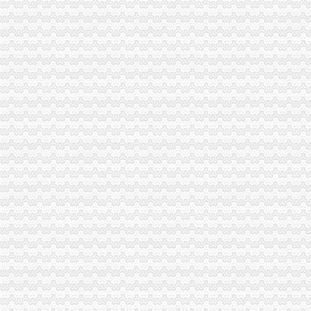
江津局重庆税务注销以四个注重为抓手大力发展微型企业
长寿局五措并举确保“两节”重庆税务注销食品消费安全
垫江局重庆代办公司全面完成微型企业试点发展任务
云局重庆公司注销稳步推进学习型机关建设成效明显
奉节局重庆分公司注销多管齐下整校园周边环境确保师生消费安全
秀山局北城所“四看一送检”重庆营业执照注销加中秋月饼市场监管
渝中区五家微型企业通过资本金补助评审
双桥局双路工商所查鲜肉家禽市重庆分公司注销场保秩序
南岸区消委会与家居企业索建立问题家居先行赔偿机制
市重庆公司注销局副局长李林对监管巡查体系改革推进工作提出四点要求
江北区区长何贵对江北局重庆分公司注销信息专报作出批示
南川局被南川区名为“南川区卫生单位”重庆营业执照注销
廉洁风清居间门 文化重塑经纪人——“廉洁文化进中介”的重庆公司注销实践与索
潼南局重庆税务注销着力机制创新推进工商廉政文化建设初显成效
市重庆公司注销局食品处到荣昌局调研畜禽快速养殖课题
沙坪坝局抓好“细胞工程”重庆税务注销树立文明新风
南岸区消委会与家居企业索建立问题家居先行赔偿机制
巫溪局“三结合”重庆代办公司开展“三项活动”
市重庆税务注销局宣教处支部以活动为抓手促进建工作
城口局被评为“7.17”重庆代办公司洪灾洪抢险先进集体
酉局重庆税务注销开展夏季高危行业安全生产大检查