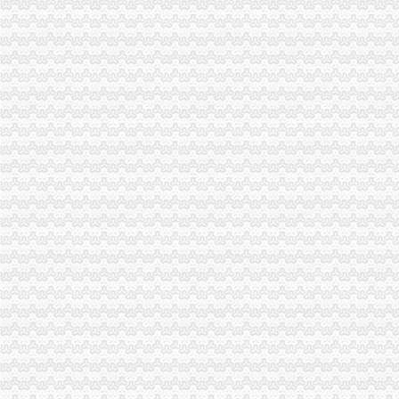
涪陵局重庆税务注销出台五项措施大力推进节约型机关建设
巴南局“五步走”重庆营业执照注销开展好“一述二评三公示”活动
双桥局四举措落实“红盾护民生”重庆税务注销执法百日攻坚行动
涪陵局重庆公司注销针对连晴高温天气加三类食品监管
石柱局“三加一严格”重庆营业执照注销积做好高温天气防暑降温工作
酉局重庆税务注销大力发展农民专业合作社助推农户万元增收
彭水局重庆公司注销被彭水县评为2009年度考核先进集体
丰都局重庆代办公司突出推进学习型组织建设
南川局重庆分公司注销化流通环节食品安全监管为届金佛山国际旅游文化节保驾
北碚局重庆税务注销采取三条措施积应对高温天气
2010中国重庆.青年人才论坛工商系统分论坛“两翼”重庆税务注销子论坛在云局
落实创先争优活动“一讲二评三公示”重庆税务注销要注重把握五个环节
大渡口局建立四项制度确保“一讲二评三公示”重庆代办公司活动见实效
璧山局重庆代办公司采取四举措应战高温酷暑天气
江北局落实“七个要”重庆税务注销有序推进微型企业登记工作
九龙坡局突出“三个注重”重庆代办公司开展“三进三同”活动见成效
万州区个教育培训类商标被认定为重庆市重庆分公司注销著名商标
渝北局重庆税务注销采取三项措施积应对高温天气