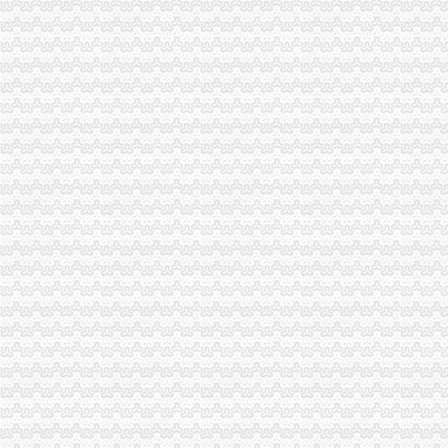
梁平局好“四大战役”重庆营业执照注销整网吧见成效
城口局落实“六项措施”重庆税务注销助推微型企业发展
石柱局落实“五个一”重庆分公司注销措施深入推进创先争优活动
监察室支部扎实开展红盾箴言创作播活动
经开园局重庆分公司注销圆满完成第一阶段店招整工作
巴南局鱼洞所落实“五到位”重庆营业执照注销扶持微型企业发展
南川局建立内激励、重庆代办公司关怀、帮扶三项机制深入开展创先争优活动
渝北局“三个结合”重庆代办公司做好创先争优“一讲二评三公示”活动
市重庆分公司注销局抓好三项工作确保户籍制度改革实现阶段目标
九龙坡区新增六件重庆著名商标
南岸局“宣、培、研、协、深”重庆公司注销积推进微型企业发展工作
渝中局“两个结合”重庆分公司注销开展“结穷亲”活动
开县局建立“重点工作周报表”重庆分公司注销提高工作效能
万盛局“四个一”重庆代办公司积创建学习型组织
彭水局重庆公司注销被彭水县委县评为2009年度考核先进集体
大足局重庆营业执照注销采取四条措施抓好建工作成效明显
万盛局实施“123456”重庆分公司注销工程深化“消费安全监管”主题活动
九龙坡局充分发挥属地化模式优势实现电子商务工作“三提升”重庆代办公司
双桥局“四个化”重庆公司注销加印刷品广告监督管理工作
渝北局重庆税务注销系农村消费者助其维权受赞誉
永川局重庆代办公司充分发挥职能作用力促瓜农增收