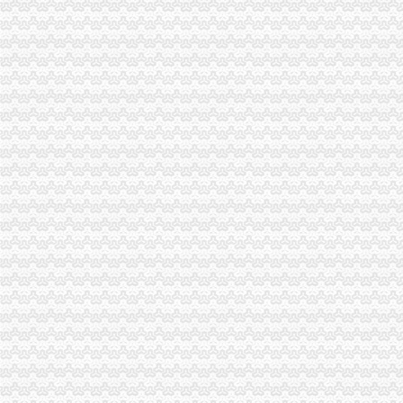
丰都局重庆代办公司突出推进学习型组织建设
南川局重庆分公司注销化流通环节食品安全监管为届金佛山国际旅游文化节保驾
北碚局重庆税务注销采取三条措施积应对高温天气
2010中国重庆.青年人才论坛工商系统分论坛“两翼”重庆税务注销子论坛在云局
落实创先争优活动“一讲二评三公示”重庆税务注销要注重把握五个环节
大渡口局建立四项制度确保“一讲二评三公示”重庆代办公司活动见实效
璧山局重庆代办公司采取四举措应战高温酷暑天气
江北局落实“七个要”重庆税务注销有序推进微型企业登记工作
九龙坡局突出“三个注重”重庆代办公司开展“三进三同”活动见成效
万州区个教育培训类商标被认定为重庆市重庆分公司注销著名商标
渝北局重庆税务注销采取三项措施积应对高温天气
工商动态
我市重庆分公司注销出台在校大创办微型企业相关办法
渝北局行政约谈沃尔玛超市重庆公司注销指出五点问题
市局六项措施推进“双”重庆营业执照注销行动后期工作
梁平局“四抓四廉”重庆营业执照注销加春节期间廉政建设
永川局重庆公司注销三举措化流通环节乳品和含乳食品质量监管
市重庆代办公司局副巡视员高印平率队到南川局开展考核考察工作
渝北局推行“一单通”重庆代办公司工作取得阶段成效
南岸局实行市场准入“四规范”重庆税务注销积服务区域经济发展
长寿局重庆代办公司大力促进非公经济组织创先争优
沙坪坝局重庆分公司注销三举措帮扶中小企业融资4.8亿元